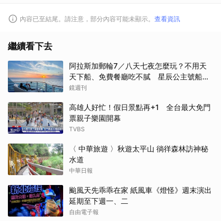
內容已至結尾。請注意，部分內容可能未顯示。
查看資訊
繼續看下去
阿拉斯加郵輪7／八天七夜怎麼玩？不用天
天下船、免費餐廳吃不膩 星辰公主號船上
一日生活公開
鏡週刊
高雄人好忙！假日景點再+1 全台最大免門
票親子樂園開幕
TVBS
〈 中華旅遊 〉秋遊太平山 徜徉森林訪神秘
水道
中華日報
颱風天先乖乖在家 紙風車《燈怪》週末演出
延期至下週一、二
自由電子報