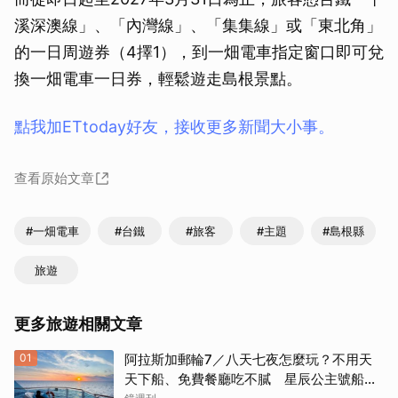
溪深澳線」、「內灣線」、「集集線」或「東北角」
的一日周遊券（4擇1），到一畑電車指定窗口即可兌
換一畑電車一日券，輕鬆遊走島根景點。
點我加ETtoday好友，接收更多新聞大小事。
查看原始文章
#一畑電車
#台鐵
#旅客
#主題
#島根縣
旅遊
更多旅遊相關文章
01
阿拉斯加郵輪7／八天七夜怎麼玩？不用天
天下船、免費餐廳吃不膩 星辰公主號船上