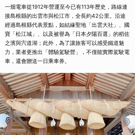
一畑電車從1912年營運至今已有113年歷史，路線連
接島根縣的出雲市與松江市，全長約42公里。沿途
經過島根縣代表景點，如結緣聖地「出雲大社」、國
寶「松江城」、以及被譽為「日本夕陽百選」的稻佐
之濱與宍道湖；此外，為了讓旅客可以感受鐵道魅
力，業者更推出「體驗駕駛營」，不僅能實際駕駛電
車，還會贈送一日乘車券。