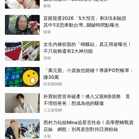
鏡報
盲眼龍婆2026「5大預言」剩3項未驗證
其中1項恐牽動台灣...關鍵時間點曝光
鏡報
女生內褲前面的「蝴蝶結」真正用途曝光！
取消
不只裝飾還有2大神功能
造咖
「萬元股」小資族也能碰？專家PO對帳單：
賺30萬
民視新聞網
朴寶劍曾宣布破產！捲入父親8億債務 竟
不埋怨爸爸：想成為他的驕傲
三立新聞網
西村力站姐Mina追星丟性命！高學歷轉戰酒
店妹 網怒：別再差別對待亞洲粉絲
太報