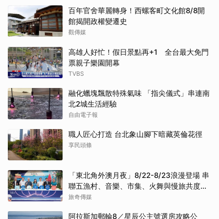
百年官舍華麗轉身！西螺客町文化館8/8開
館揭開政權變遷史
觀傳媒
高雄人好忙！假日景點再+1 全台最大免門
票親子樂園開幕
TVBS
融化蠟塊飄散特殊氣味 「指尖儀式」串連南
北2城生活經驗
自由電子報
職人匠心打造 台北象山腳下暗藏英倫花徑
享民頭條
「東北角外澳月夜」8/22-8/23浪漫登場 串
聯五漁村、音樂、市集、火舞與慢旅共度夏
夜
旅奇傳媒
阿拉斯加郵輪8／星辰公主號選房攻略公