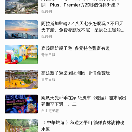
開 Plus、Premier方案哪個值得升級？
鏡週刊
阿拉斯加郵輪7／八天七夜怎麼玩？不用天
天下船、免費餐廳吃不膩 星辰公主號船上
一日生活公開
鏡週刊
嘉義民雄親子遊 多元特色豐富有趣
青年日報
高雄親子遊樂園區開園 暑假免費玩
青年日報
颱風天先乖乖在家 紙風車《燈怪》週末演出
延期至下週一、二
自由電子報
〈 中華旅遊 〉秋遊太平山 徜徉森林訪神秘
水道