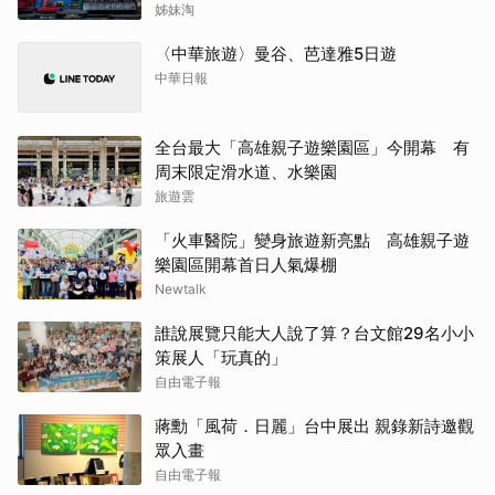
州「小吃王國」
姊妹淘
〈中華旅遊〉曼谷、芭達雅5日遊
中華日報
全台最大「高雄親子遊樂園區」今開幕 有
周末限定滑水道、水樂園
旅遊雲
「火車醫院」變身旅遊新亮點 高雄親子遊
樂園區開幕首日人氣爆棚
Newtalk
誰說展覽只能大人說了算？台文館29名小小
策展人「玩真的」
自由電子報
蔣勳「風荷．日麗」台中展出 親錄新詩邀觀
眾入畫
自由電子報