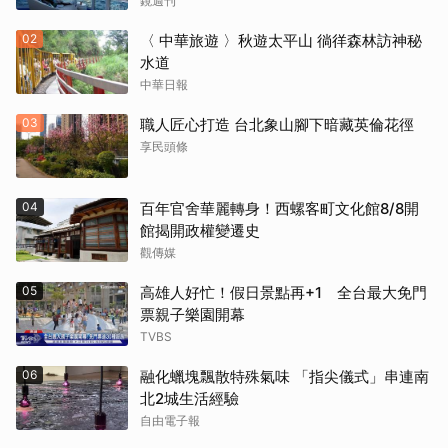
一日生活公開
鏡週刊
02
〈 中華旅遊 〉秋遊太平山 徜徉森林訪神秘
水道
中華日報
03
職人匠心打造 台北象山腳下暗藏英倫花徑
享民頭條
04
百年官舍華麗轉身！西螺客町文化館8/8開
館揭開政權變遷史
觀傳媒
05
高雄人好忙！假日景點再+1 全台最大免門
票親子樂園開幕
TVBS
06
融化蠟塊飄散特殊氣味 「指尖儀式」串連南
北2城生活經驗
自由電子報