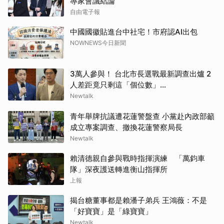
專家會議結論
自由電子報
中國國徽貼進台中社宅！市府認AI出包
NOWNEWS今日新聞
3萬人參與！ 台北市長選戰最新調查出爐 2
人差距竟只剩這「個位數」...
Newtalk
青年舉牌抗議遭花蓮警盤查 小黨赴內政部籲
成立專案調查、撤換花蓮警察局長
Newtalk
賴清德親自參與戰時指揮演練 「萬鈞車
隊」深夜護送轉進衡山指揮所
上報
揭台糖董事都是賴潘子弟兵 王鴻薇：不是
「好寶寶」是「綠寶寶」
Newtalk