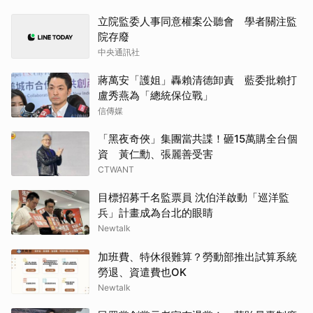
立院監委人事同意權案公聽會 學者關注監
院存廢
中央通訊社
蔣萬安「護姐」轟賴清德卸責 藍委批賴打
盧秀燕為「總統保位戰」
信傳媒
「黑夜奇俠」集團當共諜！砸15萬購全台個
資 黃仁勳、張麗善受害
CTWANT
目標招募千名監票員 沈伯洋啟動「巡洋監
兵」計畫成為台北的眼睛
Newtalk
加班費、特休很難算？勞動部推出試算系統
勞退、資遣費也OK
Newtalk