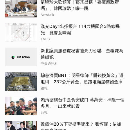
翁曉玲大砍預算！蔡其昌稱「要癱瘓政府
嗎」、韓國瑜聽了嚇一跳
Newtalk
漢光Day1出招擾台！14共機圍台3路線曝
光 挑釁意味濃
TVBS
新北議員服務處秘書遭亮刀恐嚇 查獲嫌為
通緝犯
中央通訊社
騙慈濟買BNT！明星律師「髒錢換黃金」避
追緝 232公斤黃金、超跑堆滿屋猶如金庫
鏡報
賴清德稱台中是食安破口 蔣萬安：神隱一個
多月、一出來就卸責
台視
致癌油20％下架標準哪來？ 張惇涵：依據