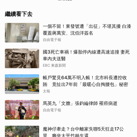
繼續看下去
一個不留！東發號遭「出征」不堪其擾 白漆
覆蓋蔣萬安、沈伯洋簽名
自由電子報
國3死亡車禍！爆胎停內線遭高速追撞 妻死
車內夫送醫
EBC 東森新聞
帳戶驚見64萬不明入帳！北市科長遭控收
賄 竟扯出7年前「最暖心自掏腰包」秘密
太報
馬英九「文膽」張鈞綸律師 罹癌病逝
自由電子報
魔神仔牽走？台中離家失聯5天狂走17公
里 癱坐太平竹林生還