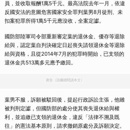
員，並收取報酬1萬5千元。最高法院去年一月，依違
反國安法的意圖危害國家安全罪判葉男8月徒刑、未
扣案犯罪所得1萬5千元應沒收，全案定讞。
國防部陸軍司令部重新審定葉的退休金、優存等退除
給與，認定葉自判決確定日起喪失請領退休金等退除
給與資格，且從2014年7月的犯罪時開始，已支領的
退休金共513萬多元應予繳回。
廣告（請繼續閱讀本文）
葉男不服，訴願被駁回後，提起行政訴訟主張，他雖
被判刑定讞，但國防部的處分使其喪失退休給與權
利，並追繳已支領的退休金，違反「法律不溯及既
往」的憲法基本原則，請求撤銷原處分及訴願決定。