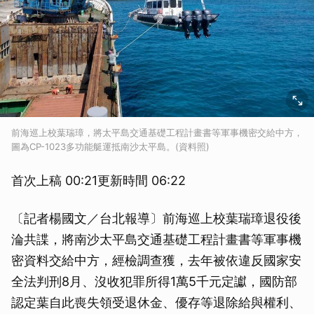
前海巡上校葉瑞璋，將太平島交通基礎工程計畫書等軍事機密交給中方，
圖為CP-1023多功能艇運抵南沙太平島。(資料照)
首次上稿 00:21更新時間 06:22
〔記者楊國文／台北報導〕前海巡上校葉瑞璋退役後
淪共諜，將南沙太平島交通基礎工程計畫書等軍事機
密資料交給中方，經檢調查獲，去年被依違反國家安
全法判刑8月、沒收犯罪所得1萬5千元定讞，國防部
認定葉自此喪失領受退休金、優存等退除給與權利、