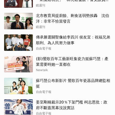
責？
鏡週刊
北市教育局提廚餘、剩食送弱勢挨轟 沈伯
洋：非常不恰當發言
鏡週刊
傳承勝選關聖像給李四川 侯友宜：祝福兄弟
順利、為人民努力做事
自由電子報
(影)鶯歌百年工藝新旺集瓷力挺蘇巧慧：產
業需要時她一直都在
Newtalk
蘇巧慧公布新影片 鶯歌百年瓷器品牌總監相
挺
自由電子報
姜至剛稱裁示20％下架門檻 柯志恩批：政
府不斷蓋黑幕沒說實話
自由電子報