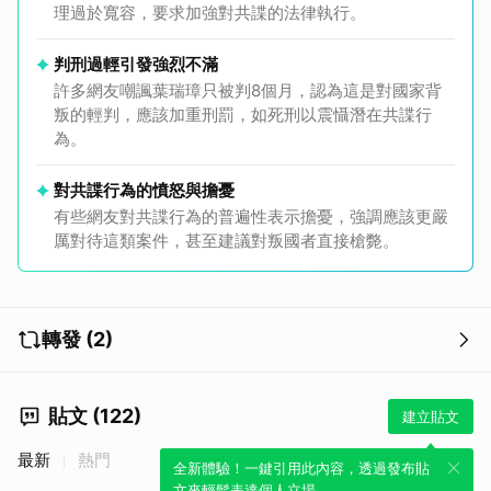
理過於寬容，要求加強對共諜的法律執行。
判刑過輕引發強烈不滿
許多網友嘲諷葉瑞璋只被判8個月，認為這是對國家背
叛的輕判，應該加重刑罰，如死刑以震懾潛在共諜行
為。
對共諜行為的憤怒與擔憂
有些網友對共諜行為的普遍性表示擔憂，強調應該更嚴
厲對待這類案件，甚至建議對叛國者直接槍斃。
轉發 (2)
貼文 (122)
建立貼文
最新
熱門
全新體驗！一鍵引用此內容，透過發布貼
文來輕鬆表達個人立場。