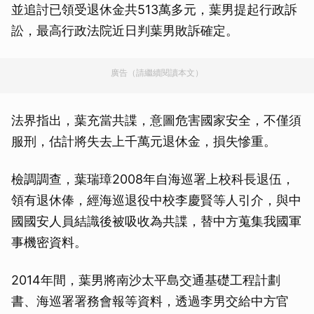
並追討已領受退休金共513萬多元，葉男提起行政訴
訟，最高行政法院近日判葉男敗訴確定。
廣告（請繼續閱讀本文）
法界指出，葉充當共諜，意圖危害國家安全，不僅須
服刑，估計將失去上千萬元退休金，損失慘重。
檢調調查，葉瑞璋2008年自海巡署上校科長退伍，
領有退休俸，經海巡退役中校李慶賢等人引介，與中
國國安人員結識後被吸收為共諜，替中方蒐集我國軍
事機密資料。
2014年間，葉男將南沙太平島交通基礎工程計劃
書、海巡署署務會報等資料，透過李男交給中方官