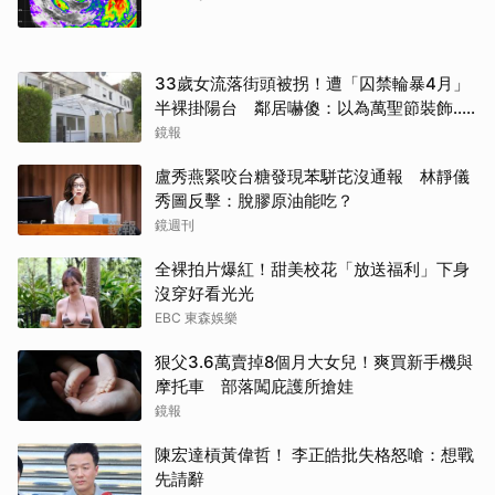
33歲女流落街頭被拐！遭「囚禁輪暴4月」
半裸掛陽台 鄰居嚇傻：以為萬聖節裝飾...
主謀竟與妻小同住
鏡報
盧秀燕緊咬台糖發現苯駢芘沒通報 林靜儀
秀圖反擊：脫膠原油能吃？
鏡週刊
全裸拍片爆紅！甜美校花「放送福利」下身
沒穿好看光光
EBC 東森娛樂
狠父3.6萬賣掉8個月大女兒！爽買新手機與
摩托車 部落闖庇護所搶娃
鏡報
陳宏達槓黃偉哲！ 李正皓批失格怒嗆：想戰
先請辭