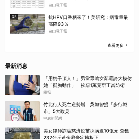
自由電子報
05
抗HPV口香糖來了！美研究：病毒量最
高降93％
自由電子報
查看更多
最新消息
「用奶子頂人！」男當眾嗆女鄰還誇大模仿
她「挺胸動作」 挨罰1萬竟辯正當防衛
鏡報
竹北行人死亡逆勢增 吳旭智提「步行城
市」5大政見
中廣新聞網
美女律師詐騙慈濟疫苗採購逾10億元 查獲
232公斤黃金藏豪宅地板下