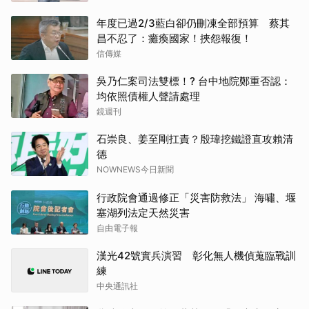
年度已過2/3藍白卻仍刪凍全部預算 蔡其
昌不忍了：癱瘓國家！挾怨報復！
信傳媒
吳乃仁案司法雙標！? 台中地院鄭重否認：
均依照債權人聲請處理
鏡週刊
石崇良、姜至剛扛責？殷瑋挖鐵證直攻賴清
德
NOWNEWS今日新聞
行政院會通過修正「災害防救法」 海嘯、堰
塞湖列法定天然災害
自由電子報
漢光42號實兵演習 彰化無人機偵蒐臨戰訓
練
中央通訊社