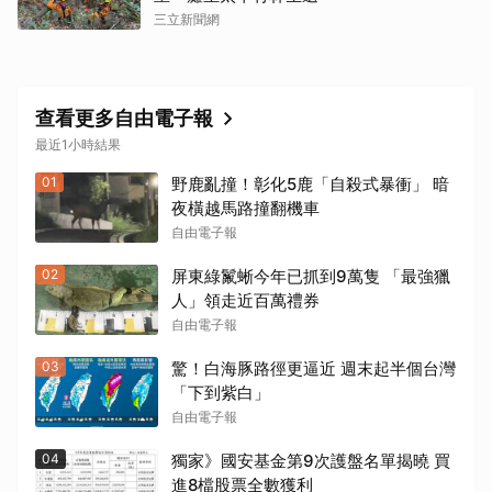
三立新聞網
查看更多自由電子報
最近1小時結果
01
野鹿亂撞！彰化5鹿「自殺式暴衝」 暗
夜橫越馬路撞翻機車
自由電子報
02
屏東綠鬣蜥今年已抓到9萬隻 「最強獵
人」領走近百萬禮券
自由電子報
03
驚！白海豚路徑更逼近 週末起半個台灣
「下到紫白」
自由電子報
04
獨家》國安基金第9次護盤名單揭曉 買
進8檔股票全數獲利