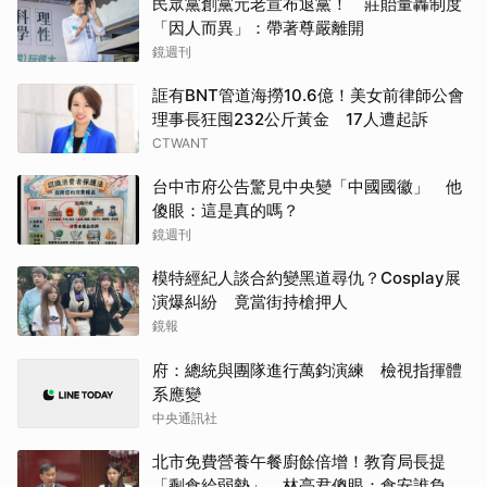
民眾黨創黨元老宣布退黨！ 莊貽量轟制度
「因人而異」：帶著尊嚴離開
鏡週刊
誆有BNT管道海撈10.6億！美女前律師公會
理事長狂囤232公斤黃金 17人遭起訴
CTWANT
台中市府公告驚見中央變「中國國徽」 他
傻眼：這是真的嗎？
鏡週刊
模特經紀人談合約變黑道尋仇？Cosplay展
演爆糾紛 竟當街持槍押人
鏡報
府：總統與團隊進行萬鈞演練 檢視指揮體
系應變
中央通訊社
北市免費營養午餐廚餘倍增！教育局長提
「剩食給弱勢」 林亮君傻眼：食安誰負