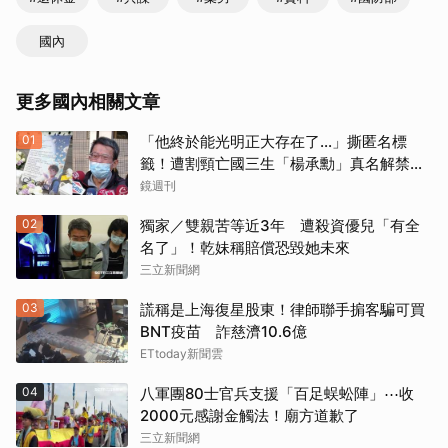
國內
更多國內相關文章
01
「他終於能光明正大存在了...」撕匿名標
籤！遭割頸亡國三生「楊承勳」真名解禁
乾妹法庭抗辯引眾怒
鏡週刊
02
獨家／雙親苦等近3年 遭殺資優兒「有全
名了」！乾妹稱賠償恐毀她未來
三立新聞網
03
謊稱是上海復星股東！律師聯手掮客騙可買
BNT疫苗 詐慈濟10.6億
ETtoday新聞雲
04
八軍團80士官兵支援「百足蜈蚣陣」⋯收
2000元感謝金觸法！廟方道歉了
三立新聞網