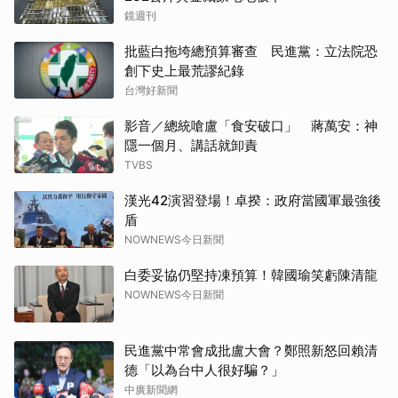
鏡週刊
批藍白拖垮總預算審查 民進黨：立法院恐
創下史上最荒謬紀錄
台灣好新聞
影音／總統嗆盧「食安破口」 蔣萬安：神
隱一個月、講話就卸責
TVBS
漢光42演習登場！卓揆：政府當國軍最強後
盾
NOWNEWS今日新聞
白委妥協仍堅持凍預算！韓國瑜笑虧陳清龍
NOWNEWS今日新聞
民進黨中常會成批盧大會？鄭照新怒回賴清
德「以為台中人很好騙？」
中廣新聞網