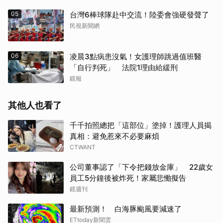
05
台灣6棒球隊赴中交流！陸委會強硬發聲了
民視新聞網
06
凌晨3點病患沒氣！女護理師跳過值班醫
「自行判死」 法院1理由給緩刑
鏡報
其他人也看了
千千拍照總把「這部位」塗掉！護理人員揭
真相：避免惹來不必要麻煩
CTWANT
公司董事認了「下令把錢放金庫」 22歲女
員工5分鐘後被炸死！家屬悲慟擬告
鏡週刊
最新預測！ 白海豚颱風要減速了
ETtoday新聞雲