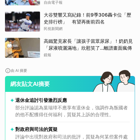
自由電子報
大谷雙響又寫紀錄！前9季306轟卡位「歷
史排行榜」 有望再衝前四名
民視新聞網
高鐵驚見家長「讓孩子當眾尿尿」！奶奶見
「尿液噴灑滿地」欣慰笑了…離譜畫面瘋傳
鏡報
由 AI 摘要
網友貼文AI摘要
退休金追討引發激烈反應
部分評論認為葉瑞璋不應享有退休金，強調作為叛國者
的他不配獲得任何福利，質疑其上訴的合理性。
對政府與司法的質疑
評論中出現對政府和司法的批評，質疑為何某些案件處