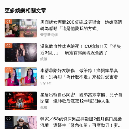
更多娛樂相關文章
01
黑面嫁女席開200桌搞成演唱會 她嫌高調
轉為感動「這是他愛我的方式」
壹蘋新聞網
02
温嵐敗血性休克險死！ICU搶救11天「消失
近3個月」 病癒首露面現況全說了
鏡報
03
李蒨蓉陪好友驗傷、做筆錄！痛揭家暴真
相：別再用「為什麼不走」來檢討受害者
Styletc
04
星爸出軌自己閨密、親弟當眾掌摑、兒子自
閉症 鐵肺歌后沉寂12年曝悲慘人生
鏡報
05
獨家／68歲資深男星摔斷腿2個月傷口感染
流膿 遭醫生「緊急扣留」再度動刀！妻心