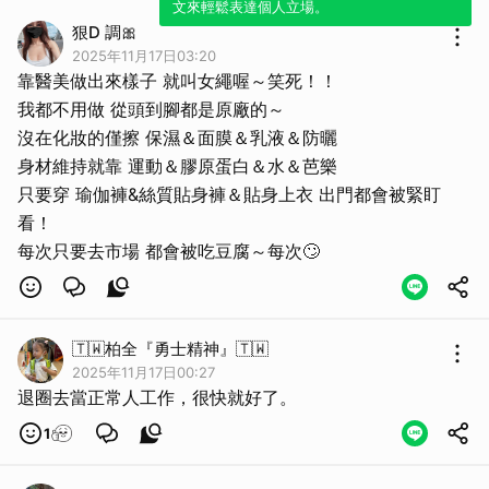
文來輕鬆表達個人立場。
狠D 調🎀
2025年11月17日03:20
靠醫美做出來樣子 就叫女繩喔～笑死！！
我都不用做 從頭到腳都是原廠的～
沒在化妝的僅擦 保濕＆面膜＆乳液＆防曬
身材維持就靠 運動＆膠原蛋白＆水＆芭樂
只要穿 瑜伽褲&絲質貼身褲＆貼身上衣 出門都會被緊盯
看！
🇹🇼柏全『勇士精神』🇹🇼
2025年11月17日00:27
退圈去當正常人工作，很快就好了。
1