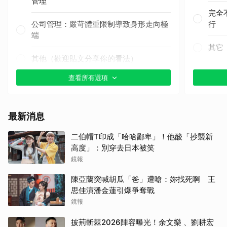
管理
完全
公司管理：嚴苛體重限制導致身形走向極
行
端
其它
其他（歡迎貼文分享你的看法）
查看所有選項
最新消息
二伯帽T印成「哈哈鄙卑」！他酸「抄襲新
高度」：別穿去日本被笑
鏡報
陳亞蘭突喊胡瓜「爸」遭嗆：妳找死啊 王
思佳演潘金蓮引爆爭奪戰
鏡報
披荊斬棘2026陣容曝光！余文樂 、劉耕宏