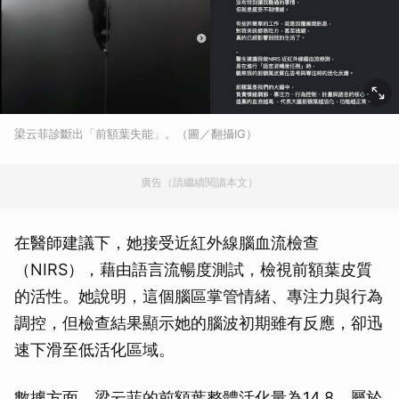
梁云菲診斷出「前額葉失能」。（圖／翻攝IG）
廣告（請繼續閱讀本文）
在醫師建議下，她接受近紅外線腦血流檢查
（NIRS），藉由語言流暢度測試，檢視前額葉皮質
的活性。她說明，這個腦區掌管情緒、專注力與行為
調控，但檢查結果顯示她的腦波初期雖有反應，卻迅
速下滑至低活化區域。
數據方面，梁云菲的前額葉整體活化量為14.8，屬於