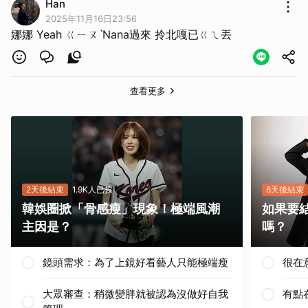
Han
2025年11月16日23:56
娜娜 Yeah ㄍㄧㄡˋNana過來 拎北嘎已ㄍㄟ丟
查看更多
2天後結束
1.9K人已投
6天後結束
韓娛圈掀「骨感瘦」現象！極端風潮
如果要
主因是？
嗎？
鏡頭需求：為了上鏡好看藝人只能極端瘦
很在
取消
大眾審查：稍微變胖就被認為沒做好自我
有點