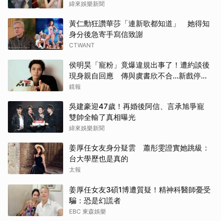
緯來娛樂新聞
黃仁勳狂讚華莎「連新歌都知道」 她得知
身分後急寄手寫信致謝
CTWANT
侯明昊「寵粉」竟爆違規出事了！遭約談後
現身親自回應 傳與虞書欣不合...新戲停拍
真相曝光
鏡報
吳建豪迎47歲！再婚後阿信、言承旭爭寵
雙帥全輸了真相曝光
緯來娛樂新聞
姜厚任女友身分疑雲 蕭彤雯證實她跳級：
台大學歷也是真的
太報
姜厚任女友3碩1博遭質疑！精神科醫師憂受
騙：恐是幻謊者
EBC 東森娛樂