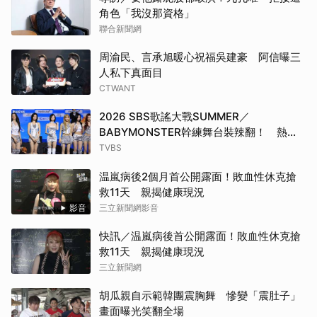
角色「我沒那資格」
聯合新聞網
周渝民、言承旭暖心祝福吳建豪 阿信曝三
人私下真面目
CTWANT
2026 SBS歌謠大戰SUMMER／
BABYMONSTER幹練舞台裝辣翻！ 熱情
邀舞：跟我們一起跳
TVBS
温嵐病後2個月首公開露面！敗血性休克搶
救11天 親揭健康現況
影音
三立新聞網影音
快訊／温嵐病後首公開露面！敗血性休克搶
救11天 親揭健康現況
三立新聞網
胡瓜親自示範韓團震胸舞 慘變「震肚子」
畫面曝光笑翻全場