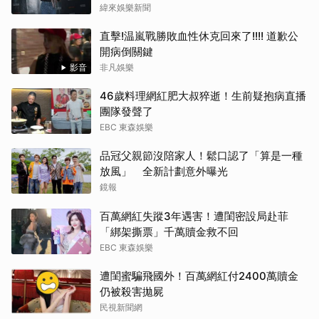
緯來娛樂新聞
直擊!温嵐戰勝敗血性休克回來了!!!! 道歉公
開病倒關鍵
影音
非凡娛樂
46歲料理網紅肥大叔猝逝！生前疑抱病直播
團隊發聲了
EBC 東森娛樂
品冠父親節沒陪家人！鬆口認了「算是一種
放風」 全新計劃意外曝光
鏡報
百萬網紅失蹤3年遇害！遭閨密設局赴菲
「綁架撕票」千萬贖金救不回
EBC 東森娛樂
遭閨蜜騙飛國外！百萬網紅付2400萬贖金
仍被殺害拋屍
民視新聞網