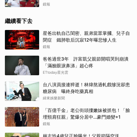
鏡報
繼續看下去
星爸出軌自己閨密、親弟當眾掌摑、兒子自
閉症 鐵肺歌后沉寂12年曝悲慘人生
鏡報
爸爸過世3年 許富凱父親節開唱哭到崩潰
「滿臉眼淚鼻涕」超心疼
ETtoday星光雲
台八演員接連猝逝！林煒熬過軋戲慘況卻患
糖尿病 曝終身吃藥真相
緯來娛樂新聞
「百億千金」老公街頭摟嫩妹被抓包！「臉
埋頸肩狂親」驚爆分居中...豪門婚變+1
鏡報
林志玲4歲兒正臉曝光！父親節隔空送