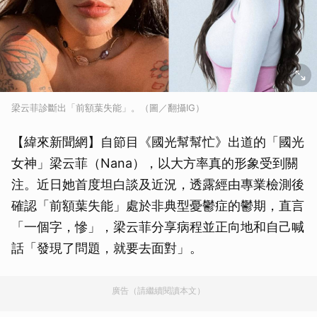
梁云菲診斷出「前額葉失能」。（圖／翻攝IG）
【緯來新聞網】自節目《國光幫幫忙》出道的「國光
女神」梁云菲（Nana），以大方率真的形象受到關
注。近日她首度坦白談及近況，透露經由專業檢測後
確認「前額葉失能」處於非典型憂鬱症的鬱期，直言
「一個字，慘」，梁云菲分享病程並正向地和自己喊
話「發現了問題，就要去面對」。
廣告（請繼續閱讀本文）