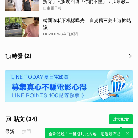
拆穿」 他5度回嗆「你們不懂」：我來教育
你們
自由電子報
韓國瑜私下模樣曝光！自駕舊三菱出遊掀熱
議
NOWNEWS今日新聞
轉發 (2)
貼文 (34)
建立貼文
最新
熱門
全新體驗！一鍵引用此內容，透過發布貼