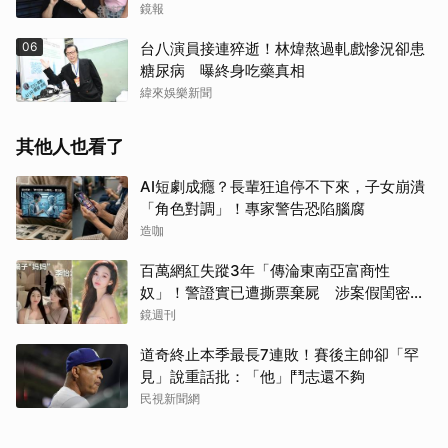
力交瘁曝現況
鏡報
06
台八演員接連猝逝！林煒熬過軋戲慘況卻患
糖尿病 曝終身吃藥真相
緯來娛樂新聞
其他人也看了
AI短劇成癮？長輩狂追停不下來，子女崩潰
「角色對調」！專家警告恐陷腦腐
造咖
百萬網紅失蹤3年「傳淪東南亞富商性
奴」！警證實已遭撕票棄屍 涉案假閨密近
況曝光
鏡週刊
道奇終止本季最長7連敗！賽後主帥卻「罕
見」說重話批：「他」鬥志還不夠
民視新聞網