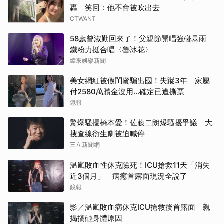
轟 笑回：他不會被吹出去
CTWANT
58歲曾淑勤回來了！父親節開唱強碰暴雨
鐵粉力挺合唱〈魯冰花〉
緯來娛樂新聞
美女網紅被假閨蜜騙出國！失蹤3年 家屬
付2580萬贖金沒用…確定已遭撕票
鏡報
驚爆騷擾橋本愛！佐藤二朗爆騷擾爭議 大
搜查線衍生劇被迫喊停
三立新聞網
温嵐敗血性休克險死！ICU搶救11天「消失
近3個月」 病癒首露面現況全說了
鏡報
影／温嵐敗血病休克ICU搶救後首露面 親
揭搞砸身體原因