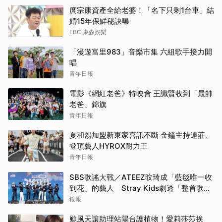
庹宗康資產全給老婆！「名下只剩1台車」結
婚15年保鮮秘訣曝
EBC 東森娛樂
「漫遊富里983」音樂市集 六組歌手接力開
唱
青年日報
電影《網紅老爸》特映會 王識賢收到「最帥
老爸」錦旗
青年日報
夏和熙加盟新東家喜訊不斷 金鐘主持連莊、
登頂藝人HYROX耐力王
青年日報
SBS歌謠大戰／ATEEZ旼琦成「藍毯唯一收
到花」的藝人 Stray Kids劇透「整首歌名
講出來」嚇到主持人
鏡報
颱風天讓助理站陽台護植物！愛莉莎莎挨