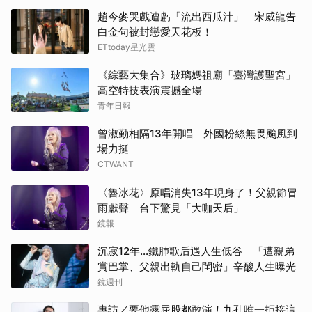
趙今麥哭戲遭虧「流出西瓜汁」 宋威龍告
白金句被封戀愛天花板！
ETtoday星光雲
《綜藝大集合》玻璃媽祖廟「臺灣護聖宮」
高空特技表演震撼全場
青年日報
曾淑勤相隔13年開唱 外國粉絲無畏颱風到
場力挺
CTWANT
〈魯冰花〉原唱消失13年現身了！父親節冒
雨獻聲 台下驚見「大咖天后」
鏡報
沉寂12年…鐵肺歌后遇人生低谷 「遭親弟
賞巴掌、父親出軌自己閨密」辛酸人生曝光
鏡週刊
專訪／要他露屁股都敢演！九孔唯一拒接這