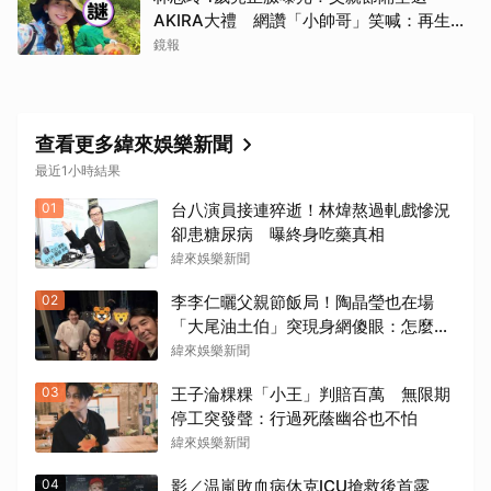
AKIRA大禮 網讚「小帥哥」笑喊：再生一
個
鏡報
查看更多緯來娛樂新聞
最近1小時結果
01
台八演員接連猝逝！林煒熬過軋戲慘況
卻患糖尿病 曝終身吃藥真相
緯來娛樂新聞
02
李李仁曬父親節飯局！陶晶瑩也在場
「大尾油土伯」突現身網傻眼：怎麼搭
上線的？
緯來娛樂新聞
03
王子淪粿粿「小王」判賠百萬 無限期
停工突發聲：行過死蔭幽谷也不怕
緯來娛樂新聞
04
影／温嵐敗血病休克ICU搶救後首露