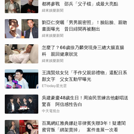
都將參戰 邵兵「父子檔」成最大亮點
緯來娛樂新聞
劉亞仁突曬「男男親密照」！臉貼臉、親吻
畫面曝光 昔日緋聞再被翻出
緯來娛樂新聞
怎麼了？66歲徐乃麟突現身三總大腸直腸
科 親回健康狀況
緯來娛樂新聞
王識賢炫女兒「手作父親節禮物」還配日系
顏文字 父女互動罕曝光
ETtoday星光雲
吳建豪慶48歲生日！周渝民苦練吉他獻唱送
驚喜 阿信感性告白
中天電視台
百萬網紅雅典娜赴菲律賓失聯3年！疑遭閨
蜜背叛「綁架賣掉」 案件進展一次看