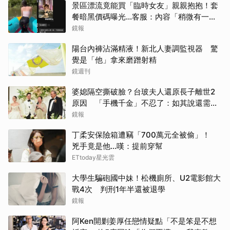
景區漂流竟能買「臨時女友」親親抱抱！套
餐暗黑價碼曝光…客服：內容「稍微有一點
尺度」
鏡報
陽台內褲沾滿精液！新北人妻調監視器 驚
覺是「他」拿來磨蹭射精
鏡週刊
婆媳隔空撕破臉？台玻夫人還原長子離世2
原因 「手機千金」不忍了：如其說還需要
離開嗎？
鏡報
丁柔安保險箱遭竊「700萬元全被偷」！
兇手竟是他...嘆：提前穿幫
ETtoday星光雲
大學生騙砲國中妹！松機廁所、U2電影館大
戰4次 判刑1年半還被退學
鏡報
阿Ken開剿姜厚任戀情疑點「不是笨是不想