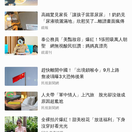
高鐵驚見家長「讓孩子當眾尿尿」！奶奶見
「尿液噴灑滿地」欣慰笑了…離譜畫面瘋傳
鏡報
泰公務員「美豔妝容」爆紅！1張照吸萬人朝
聖 網無視酸民狂讚：媽媽真漂亮
鏡週刊
趕快離開中國！「出境鎖喉令」9月上路
詹凌瑀曝3大恐怖後果
民視新聞網
人夫帶「軍中情人」上汽旅 脫光卻沒做成
原因超尷尬
民視新聞網
全裸拍片爆紅！甜美校花「放送福利」下身
沒穿好看光光