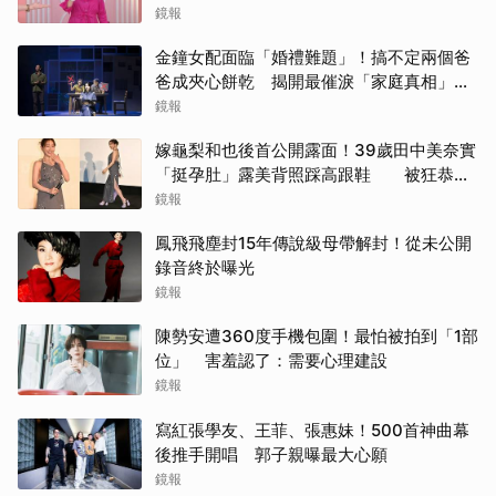
鏡報
金鐘女配面臨「婚禮難題」！搞不定兩個爸
爸成夾心餅乾 揭開最催淚「家庭真相」惹
全場淚崩
鏡報
嫁龜梨和也後首公開露面！39歲田中美奈實
「挺孕肚」露美背照踩高跟鞋 被狂恭喜
甜笑：謝謝大家
鏡報
鳳飛飛塵封15年傳說級母帶解封！從未公開
錄音終於曝光
鏡報
陳勢安遭360度手機包圍！最怕被拍到「1部
位」 害羞認了：需要心理建設
鏡報
寫紅張學友、王菲、張惠妹！500首神曲幕
後推手開唱 郭子親曝最大心願
鏡報