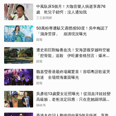
中風臥床5個月！大咖音樂人病逝享壽76
歲 乾兒子錯愕：沒人通知我
三立新聞網
50萬粉專遭駭又遇體感50度！吳申梅認了
「濕身苦撐」 崩潰現況曝光
鏡報
遭史前巨獸輪番血洗！安海瑟薇穿越時空被
「腔骨龍」追殺 伊旺麥奎格預言：爆米花
會灑滿地
鏡報
魏嘉瑩香港最終場藏驚喜！首唱粵語歌逼哭
歌迷 全場燈海畫面曝光
鏡報
吳彥祖13歲愛女近照曝光！從混血洋娃娃變
高級臉，老爸淡定回應：只在意她踢球踢得
好不好
姊妹淘
香港名作詞人黎彼得中風5個月病逝 享壽