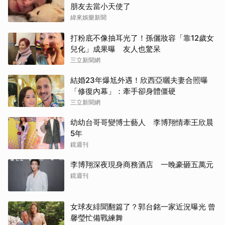
朋友去當小天使了
緯來娛樂新聞
打粉底不像抽耳光了！孫儷妝容「靠12歲女
兒化」成果曝 友人也驚呆
三立新聞網
結婚23年爆尪外遇！欣西亞曬夫妻合照曝
「修復內幕」：牽手卻身體僵硬
三立新聞網
幼幼台哥哥變博士藝人 李博翔情牽王欣晨
5年
鏡週刊
李博翔深夜現身商務酒店 一晚豪砸五萬元
鏡週刊
女球友緋聞翻篇了？郭台銘一家近況曝光 曾
馨瑩忙備戰練舞