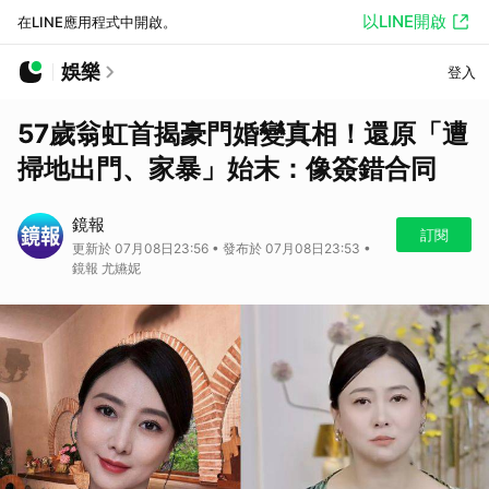
以LINE開啟
在LINE應用程式中開啟。
娛樂
登入
57歲翁虹首揭豪門婚變真相！還原「遭
掃地出門、家暴」始末：像簽錯合同
鏡報
訂閱
更新於 07月08日23:56 • 發布於 07月08日23:53 •
鏡報 尤嬿妮