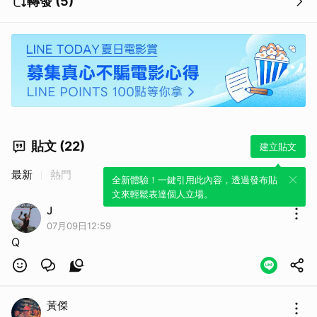
轉發 (5)
取消
貼文 (22)
建立貼文
最新
熱門
全新體驗！一鍵引用此內容，透過發布貼
文來輕鬆表達個人立場。
J
07月09日12:59
Q
黃傑