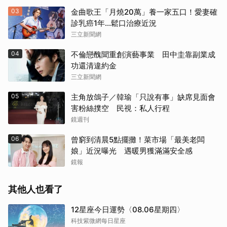
03
金曲歌王「月燒20萬」養一家五口！愛妻確
診乳癌1年…鬆口治療近況
三立新聞網
04
不倫戀醜聞重創演藝事業 田中圭靠副業成
功還清違約金
三立新聞網
05
主角放鴿子／韓瑜「只說有事」缺席見面會
害粉絲撲空 民視：私人行程
鏡週刊
06
曾窮到清晨5點擺攤！菜市場「最美老闆
娘」近況曝光 遇暖男獲滿滿安全感
鏡報
其他人也看了
12星座今日運勢〈08.06星期四〉
科技紫微網每日星座