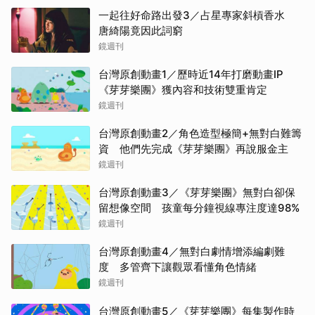
一起往好命路出發3／占星專家斜槓香水
唐綺陽竟因此詞窮
鏡週刊
台灣原創動畫1／歷時近14年打磨動畫IP
《芽芽樂團》獲內容和技術雙重肯定
鏡週刊
台灣原創動畫2／角色造型極簡+無對白難籌
資 他們先完成《芽芽樂團》再說服金主
鏡週刊
台灣原創動畫3／《芽芽樂團》無對白卻保
留想像空間 孩童每分鐘視線專注度達98%
鏡週刊
台灣原創動畫4／無對白劇情增添編劇難
度 多管齊下讓觀眾看懂角色情緒
鏡週刊
台灣原創動畫5／《芽芽樂團》每集製作時