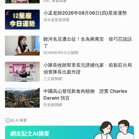
EBC 東森娛樂
小孟老師2026年08月06日(四)星座運勢
清水孟星座塔羅
饒河名店遭出征！全為蔣萬安 徐巧芯說話
了
NOWNEWS今日新聞
小隊長收賄幫里長兒誘捕仇家 前新莊分局
偵查隊長出庭作證
三立新聞網
中國高山發現新食肉植物 證實 Charles
Darwin 預言
民視新聞網
由 AI 摘要
網友貼文AI摘要