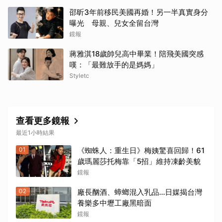
邵昕3年前移民美國再婚！另一半真實身分
曝光 母親、兒女全留台灣
鏡報
蔣雅淇18歲帥兒高中畢業！陪飛美國突感
嘆：「最難放手的是媽媽」
Styletc
查看更多鏡報
最近1小時結果
01
《蜘蛛人：重生日》梅姨驚喜回歸！61
歲瑪麗莎托梅靠「5招」維持凍齡美貌
鏡報
02
廠長酗酒、蟑螂混入乳品...日媒揭台灣
養樂多中壢工廠黑暗面
鏡報