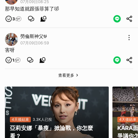
07月09日08:25
那早知道就跟張菲算了🤣
3
勞倫斯神父⛎
07月09日06:59
害呀
1
查看更多
4天後結束
3.3K人已投
4天後結束
亞莉安娜「暴瘦」掀論戰，你怎麼
KAR
看？
爭議你