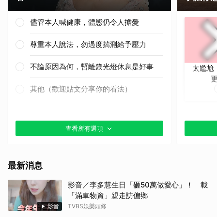
儘管本人喊健康，體態仍令人擔憂
尊重本人說法，勿過度揣測給予壓力
不論原因為何，暫離鎂光燈休息是好事
太尷尬
其他（歡迎貼文分享你的看法）
查看所有選項
最新消息
影音／李多慧生日「砸50萬做愛心」！ 載
「滿車物資」親走訪偏鄉
影音
TVBS娛樂頭條