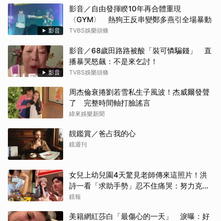
影音／自由發揮睽10年再合體重現
〈GYM〉 熱狗王反串變鄭多燕引全場暴動
影音
TVBS娛樂頭條
影音／68歲田路路被酸「裝可憐騙錢」 直
播暴哭怒飆：不是來乞討！
影音
TVBS娛樂頭條
周杰倫衰捲劉若雪私生子風波！杰威爾發聲
了 完整時間軸打臉謠言
緯來娛樂新聞
靚鑑賞／爸占我的心
鏡週刊
女兒上幼兒園4天驚見老師傳來這照片！洪
詩一看「求助手勢」忍不住痛哭：努力克服
大難關
鏡報
美籍網紅莎白「最傷心的一天」 淚曝：好