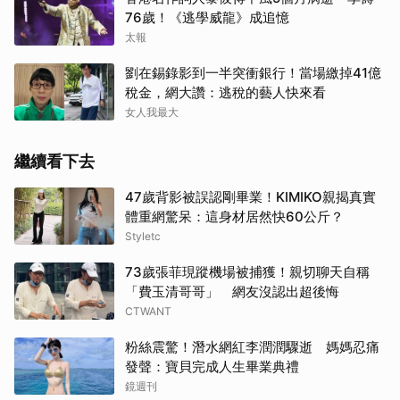
76歲！《逃學威龍》成追憶
太報
劉在錫錄影到一半突衝銀行！當場繳掉41億
稅金，網大讚：逃稅的藝人快來看
女人我最大
繼續看下去
47歲背影被誤認剛畢業！KIMIKO親揭真實
體重網驚呆：這身材居然快60公斤？
Styletc
73歲張菲現蹤機場被捕獲！親切聊天自稱
「費玉清哥哥」 網友沒認出超後悔
CTWANT
粉絲震驚！潛水網紅李潤潤驟逝 媽媽忍痛
發聲：寶貝完成人生畢業典禮
鏡週刊