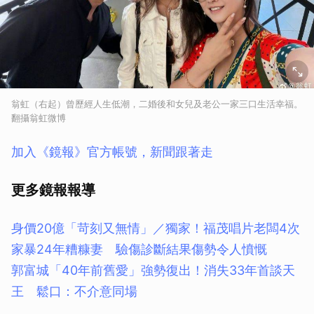
翁虹（右起）曾歷經人生低潮，二婚後和女兒及老公一家三口生活幸福。
翻攝翁虹微博
加入《鏡報》官方帳號，新聞跟著走
更多鏡報報導
身價20億「苛刻又無情」／獨家！福茂唱片老闆4次
家暴24年糟糠妻 驗傷診斷結果傷勢令人憤慨
郭富城「40年前舊愛」強勢復出！消失33年首談天
王 鬆口：不介意同場