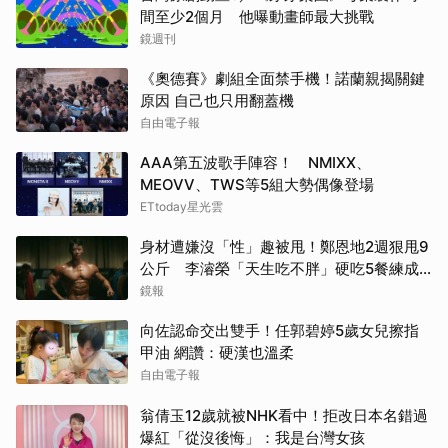
間至少2個月 他曝動畫師最大挑戰
鏡週刊
《奧德賽》劇組全面禁手機！諾蘭親揭關鍵
原因 自己也只用翻蓋機
自由電子報
AAA第五波歌手陣容！ NMIXX、
MEOVV、TWS等5組大勢偶像登場
ETtoday星光雲
身材遭嫌沒「性」趣被甩！鄭恩地2週狠甩9
公斤 李濬榮「天生吃不胖」硬吃5餐練成
館長身材
鏡報
向佐認命交出雙手！任郭碧婷5歲女兒擦指
甲油 網讚：硬漢也溫柔
自由電子報
翁倩玉12歲就被NHK看中！拒改日本名錯過
爆紅「從沒後悔」：我是台灣女孩