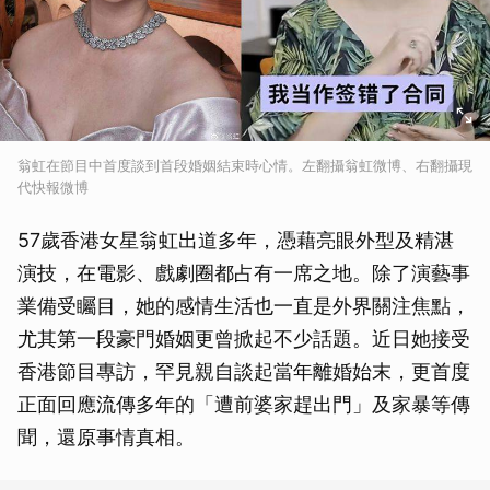
翁虹在節目中首度談到首段婚姻結束時心情。左翻攝翁虹微博、右翻攝現
代快報微博
57歲香港女星翁虹出道多年，憑藉亮眼外型及精湛
演技，在電影、戲劇圈都占有一席之地。除了演藝事
業備受矚目，她的感情生活也一直是外界關注焦點，
尤其第一段豪門婚姻更曾掀起不少話題。近日她接受
香港節目專訪，罕見親自談起當年離婚始末，更首度
正面回應流傳多年的「遭前婆家趕出門」及家暴等傳
聞，還原事情真相。