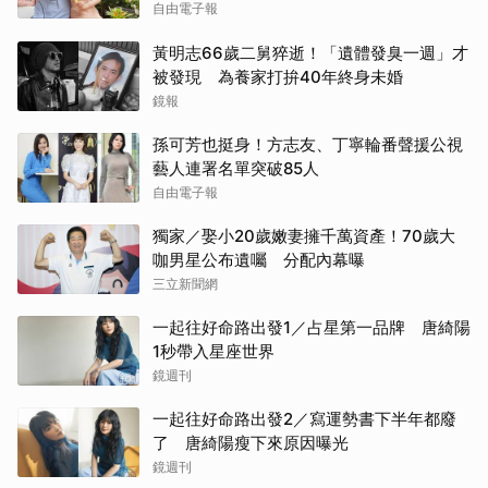
自由電子報
黃明志66歲二舅猝逝！「遺體發臭一週」才
被發現 為養家打拚40年終身未婚
鏡報
孫可芳也挺身！方志友、丁寧輪番聲援公視
藝人連署名單突破85人
自由電子報
獨家／娶小20歲嫩妻擁千萬資產！70歲大
咖男星公布遺囑 分配內幕曝
三立新聞網
一起往好命路出發1／占星第一品牌 唐綺陽
1秒帶入星座世界
鏡週刊
一起往好命路出發2／寫運勢書下半年都廢
了 唐綺陽瘦下來原因曝光
鏡週刊