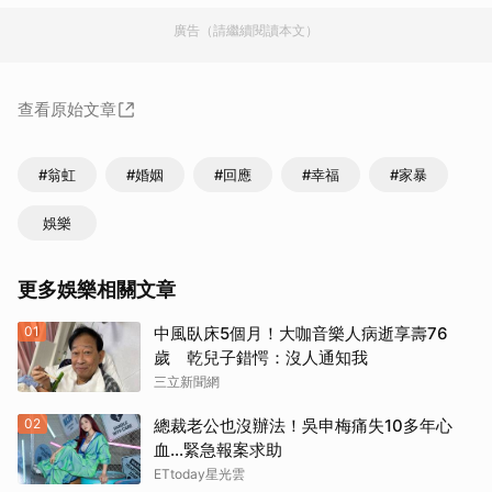
廣告（請繼續閱讀本文）
查看原始文章
#翁虹
#婚姻
#回應
#幸福
#家暴
娛樂
更多娛樂相關文章
01
中風臥床5個月！大咖音樂人病逝享壽76
歲 乾兒子錯愕：沒人通知我
三立新聞網
02
總裁老公也沒辦法！吳申梅痛失10多年心
血...緊急報案求助
ETtoday星光雲