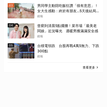
03
男同學主動陪吃飯狂讚「很有意思」！
女大生感動：終於有朋友…5天後結局
超心碎
鏡報
04
曾窮到清晨5點擺攤！菜市場「最美老
闆娘」近況曝光 遇暖男獲滿滿安全感
鏡報
05
台積電領跌 台股再戰4萬5無力、下跌
300點
鏡報
查看更多