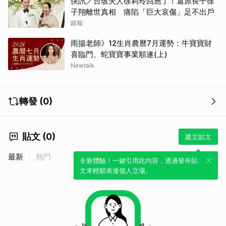
快訊／台玻夫人徐莉玲回應了！還原長子徐
子翔離世真相 痛陷「巨大哀傷」足不出戶
鏡報
雨揚老師》12生肖農曆7月運勢：牛寶寶財
喜臨門、蛇寶寶事業順遂(上)
Newtalk
轉發 (0)
貼文 (0)
建立貼文
最新
熱門
全新體驗！一鍵引用此內容，透過發布貼
文來輕鬆表達個人立場。