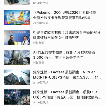
anue鉅亨網
《Pokémon GO》迎戰2026世界錦標賽！
全新扮裝皮卡丘與豐富賽事活動登場
Zeek玩家誌
拒絕盲從歐美數據！漢康結盟台灣癌症登月
計畫破解不抽菸女性肺癌密碼
科技新報
AI 伺服器需求強勁，緯創 7 月營收站穩
3,000 億元、前七月超去年全年
科技新報
鉅亨速報 - Factset 最新調查：Nutrien
Ltd(NTR-US)EPS預估下修至5.33元，預估
目標價為80.00元
anue鉅亨網
鉅亨速報 - Factset 最新調查：碩騰(ZTS-
US)EPS預估下修至6.5元，預估目標價為
90.00元
anue鉅亨網