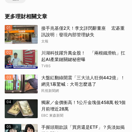
更多理財相關文章
01
接手兆基僅2天！李文詳閃辭董座 宏碁重
訊說明：發現內部管理缺失
太報
02
川湖科技躍升萬金股！ 「兩根鐵滑軌」扛
起AI產業鏈關鍵秘密曝
TVBS
03
大盤紅翻綠開震「三大法人狂倒442億」！
網見1幕驚喊：大哥怎麼逃了
民視新聞網
04
獨家／金價衝高！1公斤金塊值458萬 較1個
月前增近28萬
EBC 東森新聞
05
手握頭期款該「買房還是ETF」？吳淡如揭