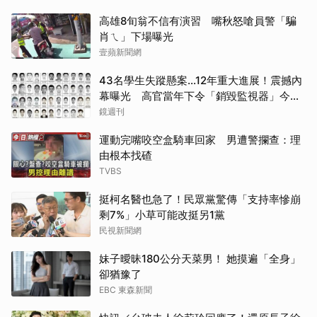
高雄8旬翁不信有演習 嘴秋怒嗆員警「騙
肖ㄟ」下場曝光
壹蘋新聞網
43名學生失蹤懸案...12年重大進展！震撼內
幕曝光 高官當年下令「銷毀監視器」今遭
逮
鏡週刊
運動完嘴咬空盒騎車回家 男遭警攔查：理
由根本找碴
TVBS
挺柯名醫也急了！民眾黨驚傳「支持率慘崩
剩7%」小草可能改挺另1黨
民視新聞網
妹子曖昧180公分天菜男！ 她摸遍「全身」
卻猶豫了
EBC 東森新聞