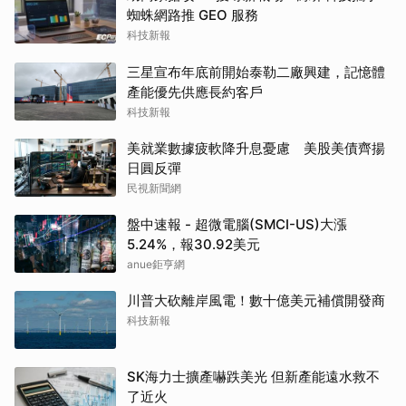
蜘蛛網路推 GEO 服務
科技新報
三星宣布年底前開始泰勒二廠興建，記憶體
產能優先供應長約客戶
科技新報
美就業數據疲軟降升息憂慮 美股美債齊揚
日圓反彈
民視新聞網
盤中速報 - 超微電腦(SMCI-US)大漲
5.24%，報30.92美元
anue鉅亨網
川普大砍離岸風電！數十億美元補償開發商
科技新報
SK海力士擴產嚇跌美光 但新產能遠水救不
了近火