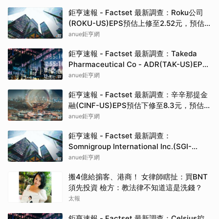
鉅亨速報 - Factset 最新調查：Roku公司
(ROKU-US)EPS預估上修至2.52元，預估
目標價為160.00元
anue鉅亨網
鉅亨速報 - Factset 最新調查：Takeda
Pharmaceutical Co - ADR(TAK-US)EPS
預估上修至0.37元，預估目標價為19.82元
anue鉅亨網
鉅亨速報 - Factset 最新調查：辛辛那提金
融(CINF-US)EPS預估下修至8.3元，預估目
標價為192.50元
anue鉅亨網
鉅亨速報 - Factset 最新調查：
Somnigroup International Inc.(SGI-
US)EPS預估下修至3元，預估目標價為
anue鉅亨網
94.00元
搬4億給掮客、港商！ 女律師瞎扯：買BNT
須先投資 檢方：教法律不知道這是洗錢？
太報
鉅亨速報 - Factset 最新調查：Celsius控