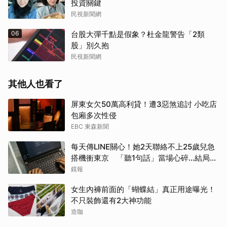
投資關鍵
民視新聞網
06
台股大彈千點是假象？杜金龍警告「2類
股」別久抱
民視新聞網
其他人也看了
屏東女欠50萬高利貸！遭3惡煞追討 小吃店
包廂多次性侵
EBC 東森新聞
每天傳LINE關心！她2天聯絡不上25歲兒急
搭機衝東京 「聽1句話」當場心碎...結局看
哭網
鏡報
女生內褲前面的「蝴蝶結」真正用途曝光！
不只裝飾還有2大神功能
造咖