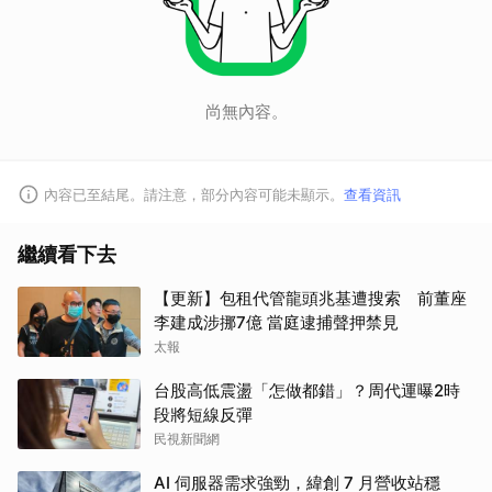
尚無內容。
內容已至結尾。請注意，部分內容可能未顯示。
查看資訊
繼續看下去
【更新】包租代管龍頭兆基遭搜索 前董座
李建成涉挪7億 當庭逮捕聲押禁見
太報
台股高低震盪「怎做都錯」？周代運曝2時
段將短線反彈
民視新聞網
AI 伺服器需求強勁，緯創 7 月營收站穩