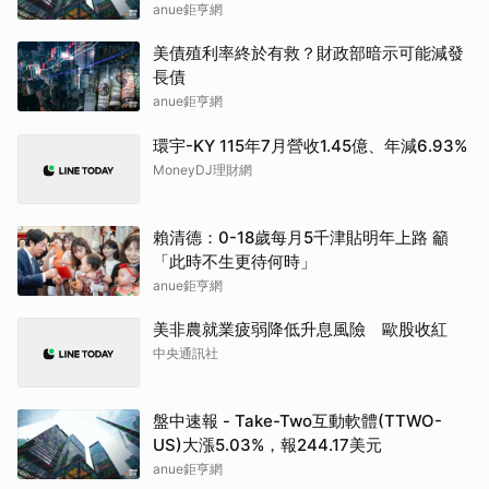
調升至42.64元，幅度約3.73%
anue鉅亨網
美債殖利率終於有救？財政部暗示可能減發
長債
anue鉅亨網
環宇-KY 115年7月營收1.45億、年減6.93%
MoneyDJ理財網
賴清德：0-18歲每月5千津貼明年上路 籲
「此時不生更待何時」
anue鉅亨網
美非農就業疲弱降低升息風險 歐股收紅
中央通訊社
盤中速報 - Take-Two互動軟體(TTWO-
US)大漲5.03%，報244.17美元
anue鉅亨網