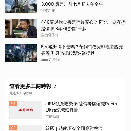
3,000 億元、前七月超去年全年
科技新報
取消
440萬退休金丟定存最安心？ 阿北一刷存摺
超傻眼 3年利息僅1千多
自由電子報
Fed還升得下去嗎？華爾街看完非農都說先
等等 升息恐扼殺製造業復甦
anue鉅亨網
查看更多工商時報
最近1小時結果
01
HBM供應吃緊 輝達傳考慮縮減Rubin
Ultra記憶體容量
工商時報
02
韓國｜總統下令全面應對熱浪