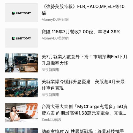
《強勢美股特報》FLR,HALO,MP,ELF等10
檔
MoneyDJ理財網
寶陞 115年7月營收2.00億、年增4.39%
MoneyDJ理財網
美7月就業人數意外下滑！市場預期Fed下月
升息機率大降
民視新聞網
美就業爆冷緩解升息憂慮 美股創4月來最
佳單週表現
民視新聞網
台灣大哥大首創「MyCharge充電多」5G資
費方案 約期最高領1.68萬元充電金、充電最
高89折
Zeek玩家誌
助商家搶攻 AI 搜尋新戰場！綠界科技攜手