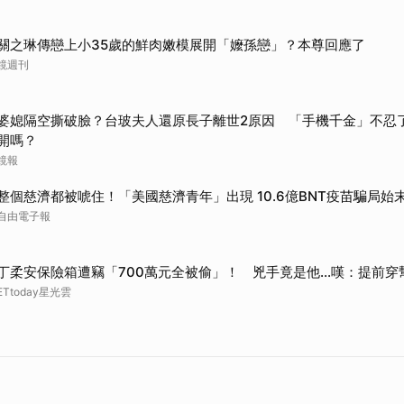
關之琳傳戀上小35歲的鮮肉嫩模展開「嬤孫戀」？本尊回應了
鏡週刊
婆媳隔空撕破臉？台玻夫人還原長子離世2原因 「手機千金」不忍
開嗎？
鏡報
整個慈濟都被唬住！「美國慈濟青年」出現 10.6億BNT疫苗騙局始
自由電子報
丁柔安保險箱遭竊「700萬元全被偷」！ 兇手竟是他...嘆：提前穿
ETtoday星光雲