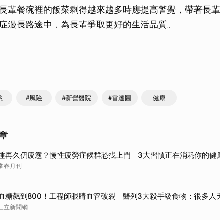
長輩餐碗裡的飯菜剩得越來越多時應提高警覺，帶著長輩
症漫長路途中，為長輩爭取更好的生活品質。
慾
#風險
#新營醫院
#雷達圖
健康
章
睡再久仍疲憊？慢性疲勞症候群恐找上門 3大習慣正在消耗你的健
常春月刊
血糖飆到800！工程師眼睛血管破裂 醫列3大殺手級食物：很多人
三立新聞網