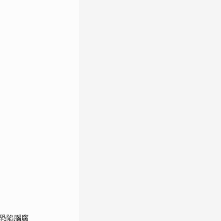
」
恐陷腦腐