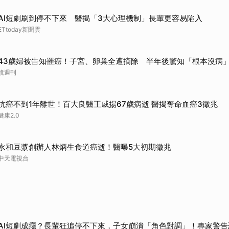
取消
AI短劇刷到停不下來 醫揭「3大心理機制」長輩更容易陷入
ETtoday新聞雲
43歲婦被告知罹癌！子宮、卵巢全遭摘除 半年後驚知「根本沒病
鏡週刊
抗癌不到1年離世！百大良醫王威揚67歲病逝 醫揭奪命血癌3徵兆
健康2.0
永和豆漿創辦人林炳生食道癌逝！醫曝5大初期徵兆
中天電視台
AI短劇成癮？長輩狂追停不下來，子女崩潰「角色對調」！專家警告