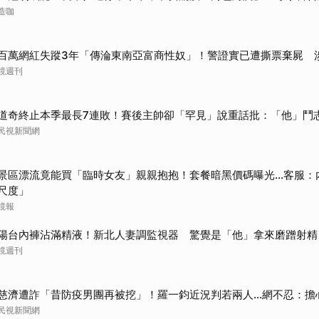
造咖
百萬網紅失蹤3年「傳淪東南亞富商性奴」！警證實已遭撕票棄屍 
鏡週刊
道奇終止本季最長7連敗！賽後主帥卻「罕見」說重話批：「他」鬥
民視新聞網
景區漂流竟能買「臨時女友」親親抱抱！套餐暗黑價碼曝光…客服：
尺度」
鏡報
陽台內褲沾滿精液！新北人妻調監視器 驚覺是「他」拿來磨蹭射精
鏡週刊
慈濟遭詐「昔防疫男團再被挖」！羅一鈞近況判若兩人…網不忍：擔
民視新聞網