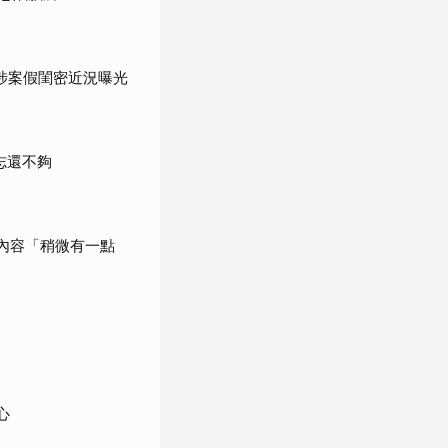
涉案假閨密近況曝光
志還不夠
內容「稍微有一點
心