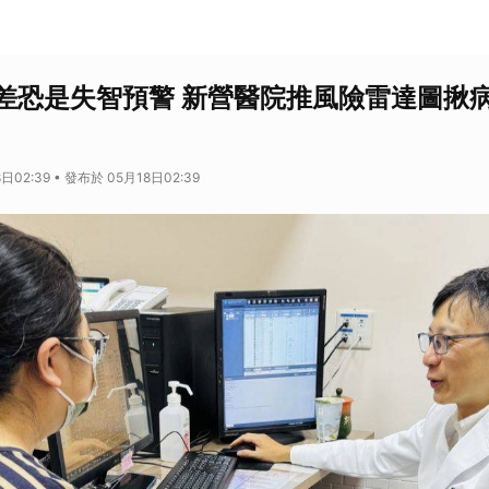
差恐是失智預警 新營醫院推風險雷達圖揪
日02:39 • 發布於 05月18日02:39