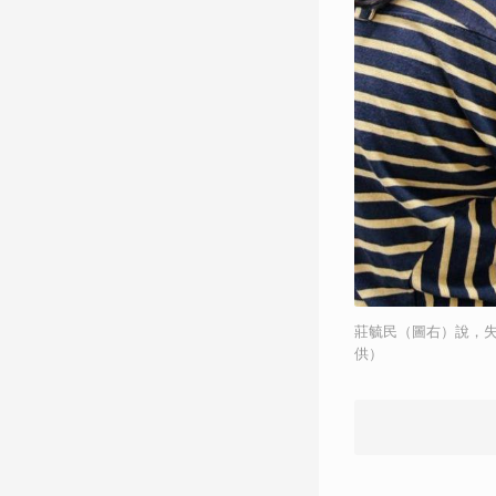
莊毓民（圖右）說，
供）