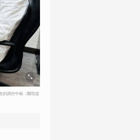
慾的調控中樞（醫院提