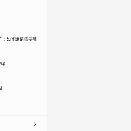
了：如其說還需要離
末曝
幫