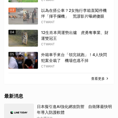
03
以為在搭公車？2女拖行李箱直闖停機
坪「揮手攔機」 荒謬影片曝網傻眼
CTWANT
04
12生肖本周運勢出爐 虎勇奪事業、財
運雙冠王
CTWANT
05
外籍車手來台「領完就跑」！4人快閃
犯案全栽了 機場也逃不掉
CTWANT
查看更多
最新消息
日本擬引進AI強化網攻防禦 自衛隊最快明
年導入防護軟體