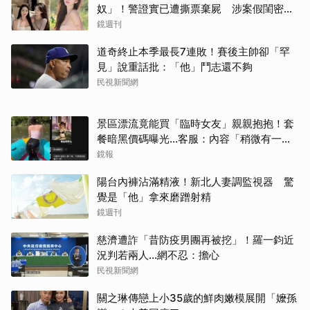
奴」！警證實已遭撕票棄屍 涉案假閨密近
況曝光
鏡週刊
道奇終止本季最長7連敗！賽後主帥卻「罕
見」說重話批：「他」鬥志還不夠
民視新聞網
景區漂流竟能買「臨時女友」親親抱抱！套
餐暗黑價碼曝光…客服：內容「稍微有一點
尺度」
鏡報
陽台內褲沾滿精液！新北人妻調監視器 驚
覺是「他」拿來磨蹭射精
鏡週刊
慈濟遭詐「昔防疫男團再被挖」！羅一鈞近
況判若兩人…網不忍：擔心
民視新聞網
關之琳傳戀上小35歲的鮮肉嫩模展開「嬤孫