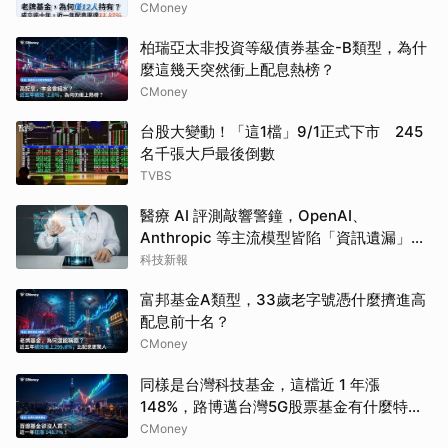
CMoney
柏瑞亞太非投資等級債券基金-B類型，為什
麼這幾天突然衝上配息熱榜？
CMoney
台股大變動！「這1檔」9/1正式下市 245
名千張大戶最後倒數
TVBS
醫療 AI 評測敲響警鐘，OpenAI、
Anthropic 等主流模型皆陷「資訊遺漏」盲
點
科技新報
富邦基金A類型，33歲老字號憑什麼擠進高
配息前十名？
CMoney
同樣是台灣科技基金，這檔近 1 年漲
148%，路博邁台灣5G股票基金有什麼特
別？
CMoney