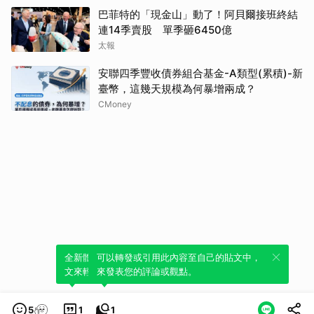
巴菲特的「現金山」動了！阿貝爾接班終結
連14季賣股 單季砸6450億
太報
安聯四季豐收債券組合基金-A類型(累積)-新
臺幣，這幾天規模為何暴增兩成？
CMoney
全新體驗！一鍵引用此內容，透過發布貼
可以轉發或引用此內容至自己的貼文中，
文來輕鬆表達個人立場。
來發表您的評論或觀點。
5
1
1