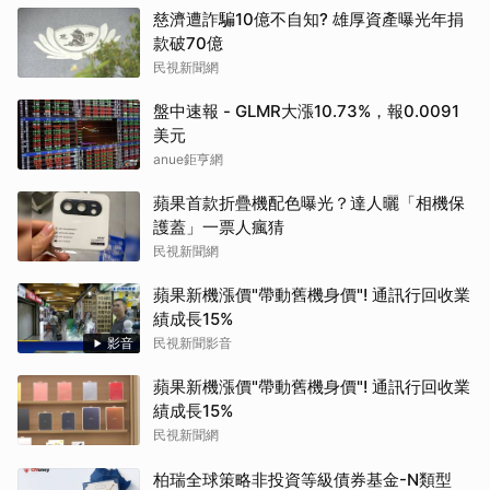
慈濟遭詐騙10億不自知? 雄厚資產曝光年捐
款破70億
民視新聞網
盤中速報 - GLMR大漲10.73%，報0.0091
美元
anue鉅亨網
蘋果首款折疊機配色曝光？達人曬「相機保
護蓋」一票人瘋猜
民視新聞網
蘋果新機漲價"帶動舊機身價"! 通訊行回收業
績成長15%
影音
民視新聞影音
蘋果新機漲價"帶動舊機身價"! 通訊行回收業
績成長15%
民視新聞網
柏瑞全球策略非投資等級債券基金-N類型