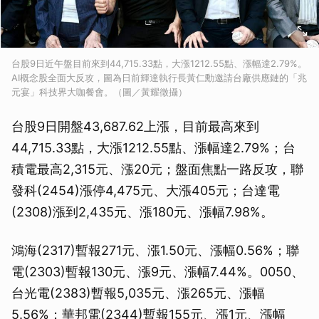
台股9日近午盤目前來到44,715.33點，大漲1212.55點、漲幅達2.79%。
AI概念股全面大反攻，圖為日前輝達執行長黃仁勳邀請台廠供應鏈的「兆
元宴」科技界大咖餐會。（圖／黃耀徵攝）
台股9日開盤43,687.62上漲，目前最高來到
44,715.33點，大漲1212.55點、漲幅達2.79%；台
積電最高2,315元、漲20元；盤面焦點一路反攻，聯
發科(2454)漲停4,475元、大漲405元；台達電
(2308)漲到2,435元、漲180元、漲幅7.98%。
鴻海(2317)暫報271元、漲1.50元、漲幅0.56%；聯
電(2303)暫報130元、漲9元、漲幅7.44%。0050、
台光電(2383)暫報5,035元、漲265元、漲幅
5.56%；華邦電(2344)暫報155元、漲1元、漲幅