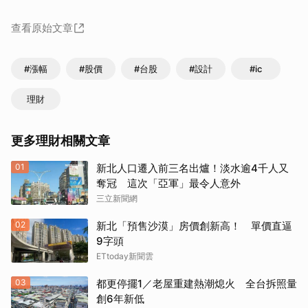
查看原始文章
#漲幅
#股價
#台股
#設計
#ic
理財
更多理財相關文章
01
新北人口遷入前三名出爐！淡水逾4千人又
奪冠 這次「亞軍」最令人意外
三立新聞網
02
新北「預售沙漠」房價創新高！ 單價直逼
9字頭
ETtoday新聞雲
03
都更停擺1／老屋重建熱潮熄火 全台拆照量
創6年新低