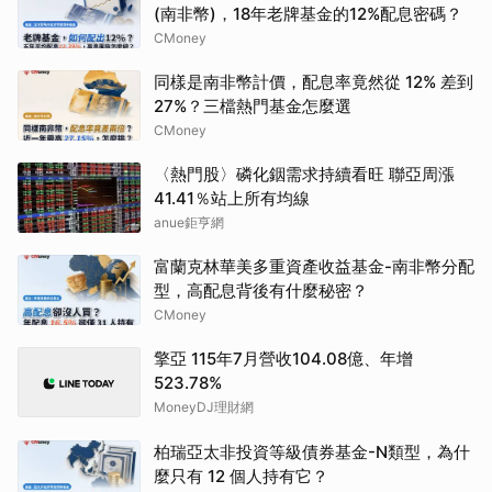
(南非幣)，18年老牌基金的12%配息密碼？
CMoney
同樣是南非幣計價，配息率竟然從 12% 差到
27%？三檔熱門基金怎麼選
CMoney
〈熱門股〉磷化銦需求持續看旺 聯亞周漲
41.41％站上所有均線
anue鉅亨網
富蘭克林華美多重資產收益基金-南非幣分配
型，高配息背後有什麼秘密？
CMoney
擎亞 115年7月營收104.08億、年增
523.78%
MoneyDJ理財網
柏瑞亞太非投資等級債券基金-N類型，為什
麼只有 12 個人持有它？