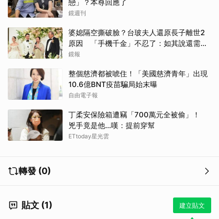
戀」？本尊回應了
鏡週刊
婆媳隔空撕破臉？台玻夫人還原長子離世2
原因 「手機千金」不忍了：如其說還需要
離開嗎？
鏡報
整個慈濟都被唬住！「美國慈濟青年」出現
10.6億BNT疫苗騙局始末曝
自由電子報
丁柔安保險箱遭竊「700萬元全被偷」！
兇手竟是他...嘆：提前穿幫
ETtoday星光雲
轉發 (0)
貼文 (1)
建立貼文