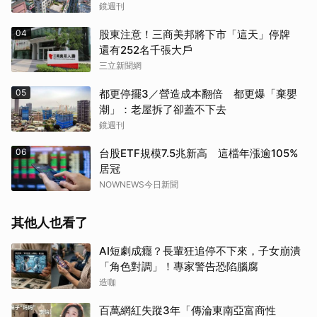
鏡週刊
04
股東注意！三商美邦將下市「這天」停牌
還有252名千張大戶
三立新聞網
05
都更停擺3／營造成本翻倍 都更爆「棄嬰
潮」：老屋拆了卻蓋不下去
鏡週刊
06
台股ETF規模7.5兆新高 這檔年漲逾105%
居冠
NOWNEWS今日新聞
其他人也看了
AI短劇成癮？長輩狂追停不下來，子女崩潰
「角色對調」！專家警告恐陷腦腐
造咖
百萬網紅失蹤3年「傳淪東南亞富商性