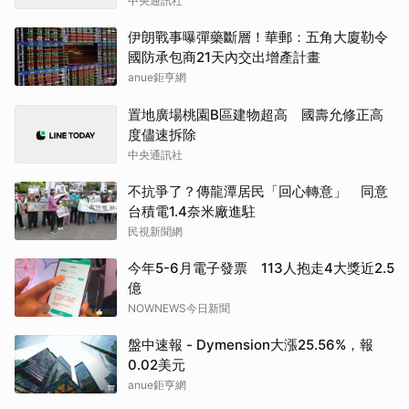
中央通訊社
伊朗戰事曝彈藥斷層！華郵：五角大廈勒令
國防承包商21天內交出增產計畫
anue鉅亨網
置地廣場桃園B區建物超高 國壽允修正高
度儘速拆除
中央通訊社
不抗爭了？傳龍潭居民「回心轉意」 同意
台積電1.4奈米廠進駐
民視新聞網
今年5-6月電子發票 113人抱走4大獎近2.5
億
NOWNEWS今日新聞
盤中速報 - Dymension大漲25.56%，報
0.02美元
anue鉅亨網