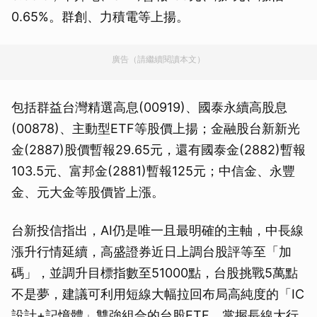
0.65%。群創、力積電等上揚。
廣告（請繼續閱讀本文）
包括群益台灣精選高息(00919)、國泰永續高股息
(00878)、主動型ETF等股價上揚；金融股台新新光
金(2887)股價暫報29.65元，還有國泰金(2882)暫報
103.5元、富邦金(2881)暫報125元；中信金、永豐
金、元大金等股價皆上漲。
台新投信指出，AI仍是唯一且最明確的主軸，中長線
漲升行情延續，高盛證券近日上調台股評等至「加
碼」，並調升目標指數至51000點，台股挑戰5萬點
不是夢，建議可利用短線大幅拉回布局高純度的「IC
設計+記憶體」雙強組合的台股ETF，掌握長線大行