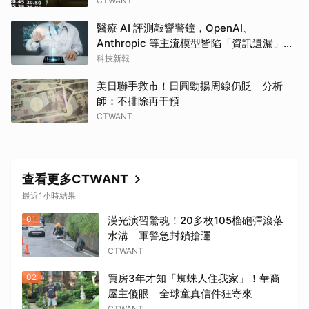
CTWANT
醫療 AI 評測敲響警鐘，OpenAI、
Anthropic 等主流模型皆陷「資訊遺漏」盲
點
科技新報
美日聯手救市！日圓勁揚周線仍貶 分析
師：不排除再干預
CTWANT
取消
查看更多CTWANT
最近1小時結果
01
漢光演習驚魂！20多枚105榴砲彈滾落
水溝 軍警急封鎖搶運
CTWANT
02
買房3年才知「蜘蛛人住我家」！華裔
屋主傻眼 全球童真信件狂寄來
CTWANT