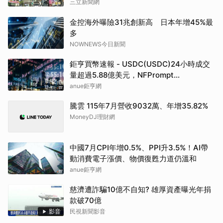
三立新聞網
金控海外曝險31兆創新高 日本年增45%最
多
NOWNEWS今日新聞
鉅亨買幣速報 - USDC(USDC)24小時成交
量超過5.88億美元，NFPrompt
Token(NFP)24小時漲幅達66.2%
anue鉅亨網
騰雲 115年7月營收9032萬、年增35.82%
MoneyDJ理財網
中國7月CPI年增0.5%、PPI升3.5%！AI帶
動消費電子漲價、物價復甦力道仍溫和
anue鉅亨網
慈濟遭詐騙10億不自知? 雄厚資產曝光年捐
款破70億
影音
民視新聞影音