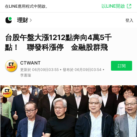
以LINE開啟
在LINE應用程式中開啟。
理財
登入
台股午盤大漲1212點奔向4萬5千
點！ 聯發科漲停 金融股群飛
CTWANT
訂閱
更新於 06月09日03:55 • 發布於 06月09日03:54 •
李蕙璇