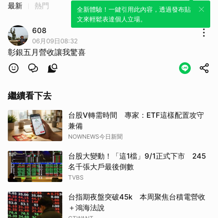
最新
熱門
全新體驗！一鍵引用此內容，透過發布貼
文來輕鬆表達個人立場。
608
06月09日08:32
彰銀五月營收讓我驚喜
繼續看下去
台股V轉需時間 專家：ETF這樣配置攻守
兼備
NOWNEWS今日新聞
台股大變動！「這1檔」9/1正式下市 245
名千張大戶最後倒數
TVBS
台指期夜盤突破45k 本周聚焦台積電營收
＋鴻海法說