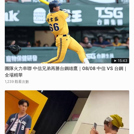
15:43
團隊火力串聯 中信兄弟再勝台鋼雄鷹｜08/08 中信 VS 台鋼｜
全場精華
1,239 觀看次數