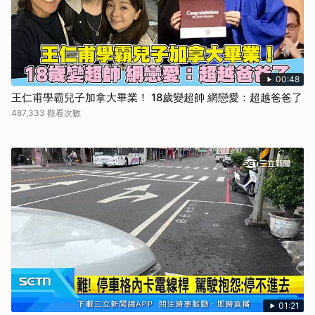
00:48
王仁甫學霸兒子加拿大畢業！ 18歲變超帥 網戀愛：超越爸爸了
487,333 觀看次數
01:21