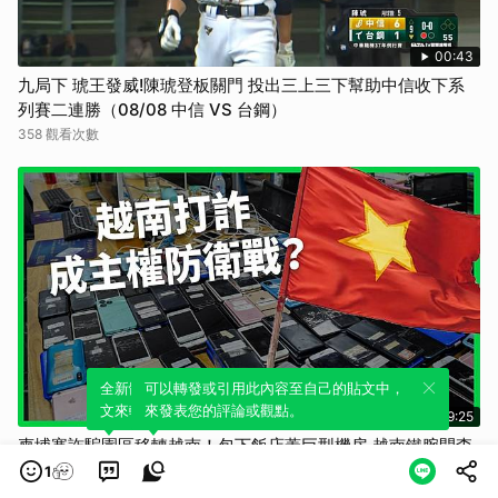
00:43
九局下 琥王發威!陳琥登板關門 投出三上三下幫助中信收下系
列賽二連勝（08/08 中信 VS 台鋼）
358 觀看次數
全新體驗！一鍵引用此內容，透過發布貼
可以轉發或引用此內容至自己的貼文中，
文來輕鬆表達個人立場。
來發表您的評論或觀點。
09:25
柬埔寨詐騙園區移轉越南！包下飯店蓋巨型機房 越南鐵腕開查
防淪「泰國第二」？打擊跨國犯罪已成各國主權防衛戰？
1
【TODAY 看世界】