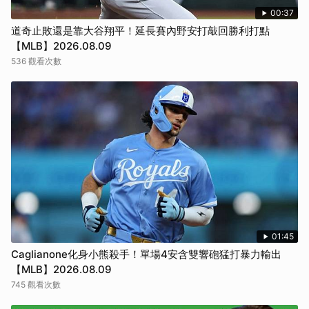
00:37
道奇止敗還是靠大谷翔平！延長賽內野安打敲回勝利打點
【MLB】2026.08.09
536 觀看次數
01:45
Caglianone化身小熊殺手！單場4安含雙響砲猛打暴力輸出
【MLB】2026.08.09
745 觀看次數