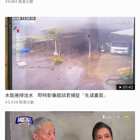
49,984 觀看次數
01:42
水龍捲掃淡水 即時影像鏡頭君捕捉「生成畫面」
43,438 觀看次數