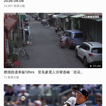
2026.08.08
24,801 觀看次數
01:44
擦撞路邊車躲12hrs 里長參選人涉肇逃喊「老花」
72 觀看次數