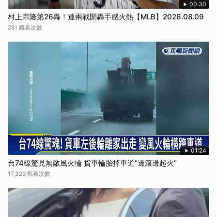
00:30
村上宗隆第26轟！連兩戰開轟手感火熱【MLB】2026.08.09
281 觀看次數
01:24
台74線驚見無敵風火輪 貨車輪胎掉車道"邊滾邊起火"
17,329 觀看次數