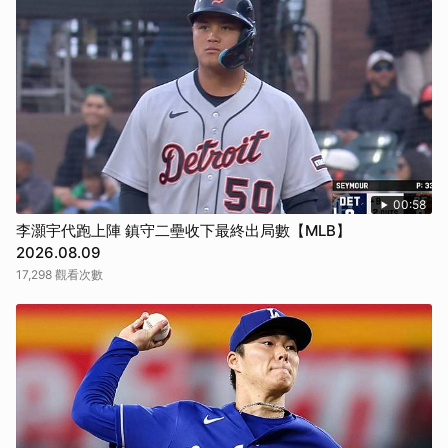
00:58
李灝宇代跑上陣 鎮守二壘收下最終出局數【MLB】
2026.08.09
17,298 觀看次數