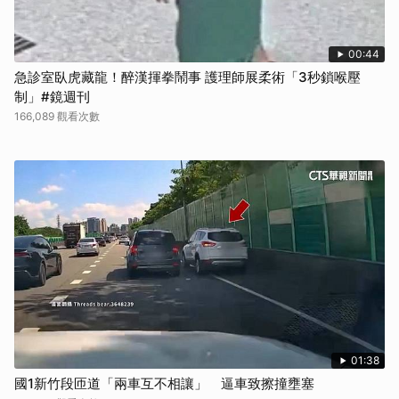
00:44
急診室臥虎藏龍！醉漢揮拳鬧事 護理師展柔術「3秒鎖喉壓
制」#鏡週刊
166,089 觀看次數
01:38
國1新竹段匝道「兩車互不相讓」 逼車致擦撞壅塞