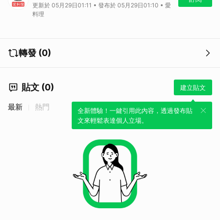
更新於 05月29日01:11 • 發布於 05月29日01:10 • 愛
若對該食譜有任何疑問，請到原始文章內頁詢問食譜作者喔！
料理
完整食譜這邊看：
令人食慾大開的經典熱炒菜！鹽酥蝦
更多特色料理教學影片及下廚小撇步，就在
愛料理 TV
！
轉發 (0)
貼文 (0)
建立貼文
最新
熱門
全新體驗！一鍵引用此內容，透過發布貼
文來輕鬆表達個人立場。