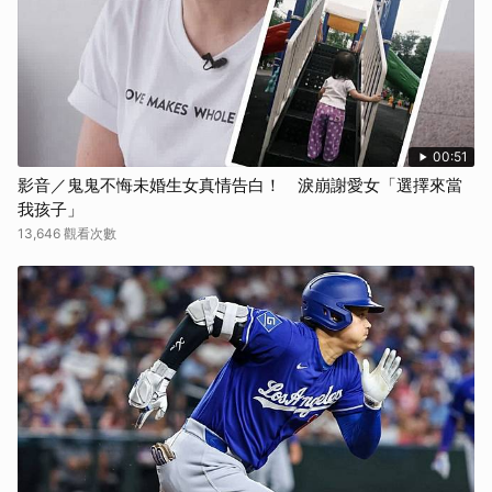
取消
00:51
影音／鬼鬼不悔未婚生女真情告白！ 淚崩謝愛女「選擇來當
我孩子」
13,646 觀看次數