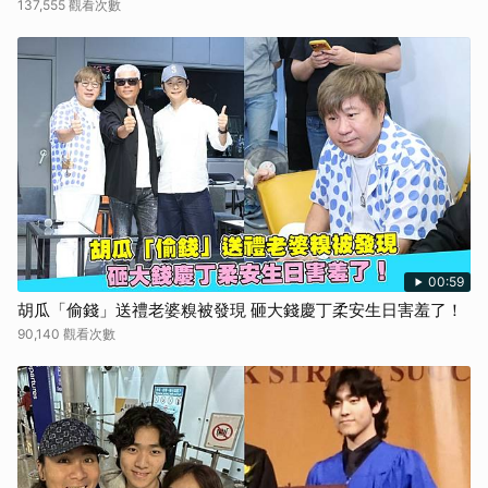
137,555 觀看次數
00:59
胡瓜「偷錢」送禮老婆糗被發現 砸大錢慶丁柔安生日害羞了！
90,140 觀看次數