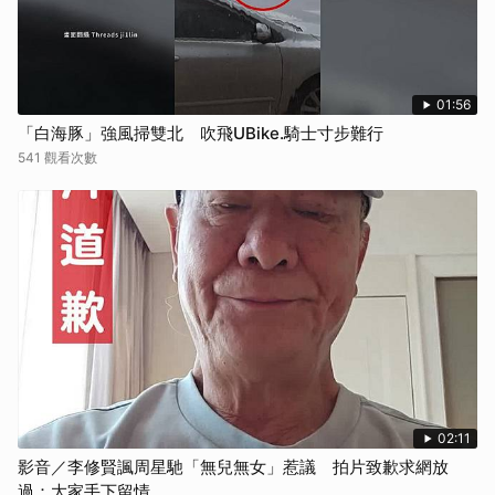
01:56
「白海豚」強風掃雙北 吹飛UBike.騎士寸步難行
541 觀看次數
02:11
影音／李修賢諷周星馳「無兒無女」惹議 拍片致歉求網放
過：大家手下留情