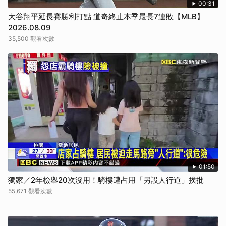
00:31
大谷翔平延長賽勝利打點 道奇終止本季最長7連敗【MLB】
2026.08.09
35,500 觀看次數
01:50
獨家／2年檢舉20次沒用！騎樓遭占用「另設人行道」挨批
55,671 觀看次數