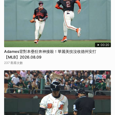
00:20
Adames背對本壘狂奔神接殺！華麗美技沒收德州安打
【MLB】2026.08.09
237 觀看次數