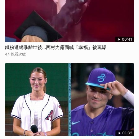
00:41
鐵粉遭網暴離世後...西村力露面喊「幸福」被罵爆
44 觀看次數
01:32