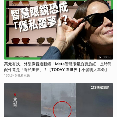
08:38
萬元有找、外型像普通眼鏡！Meta智慧眼鏡愈賣愈紅，是時尚
配件還是「隱私噩夢」？【TODAY 看世界｜小發明大革命】
133,345 觀看次數