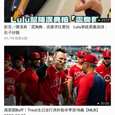
01:17
影音／陳漢典「震胸舞」高要求狂重拍 Lulu掌鏡累癱崩潰：
肚子好餓
40,758 觀看次數
00:20
壽星開Buff！Trout生日首打席炸裂本季第19轟【MLB】