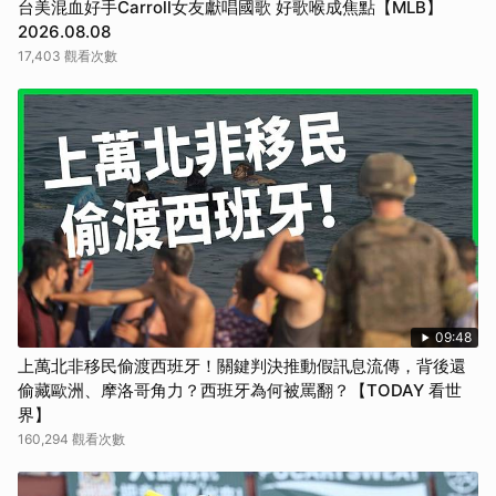
台美混血好手Carroll女友獻唱國歌 好歌喉成焦點【MLB】
2026.08.08
17,403 觀看次數
09:48
上萬北非移民偷渡西班牙！關鍵判決推動假訊息流傳，背後還
偷藏歐洲、摩洛哥角力？西班牙為何被罵翻？【TODAY 看世
界】
160,294 觀看次數