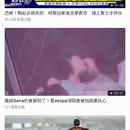
01:58
恐怖！剛起步就失控 特斯拉衝進光華夜市 撞上賓士才停住
90,388 觀看次數
00:27
薇娟Sana約會親到了！看aespa演唱會被拍甜蜜比心
121 觀看次數