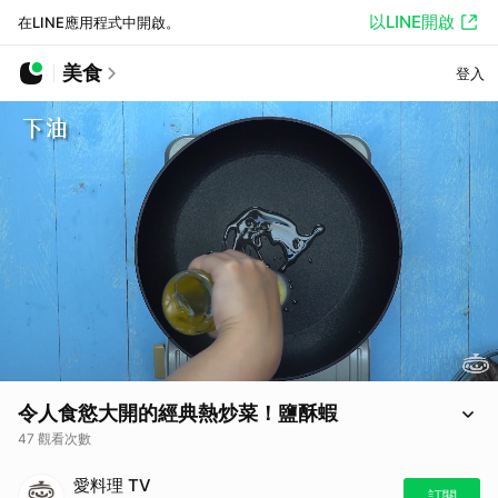
以LINE開啟
在LINE應用程式中開啟。
美食
登入
令人食慾大開的經典熱炒菜！鹽酥蝦
47 觀看次數
熱炒界的人氣料理之一，彈牙的新鮮蝦肉，與重口味的辛香料，完美搭配
愛料理 TV
令人食慾大開！
訂閱