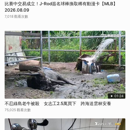
比賽中交易成立！J-Rod簽名球棒換取稀有動漫卡【MLB】
2026.08.09
7,018 觀看次數
01:24
不忍綠島老牛被殺 女志工2.5萬買下 跨海送雲林安養
75,025 觀看次數