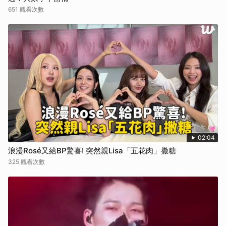
651 觀看次數
02:04
浪漫Rosé又給BP驚喜! 突然親Lisa「五花肉」撒糖
325 觀看次數