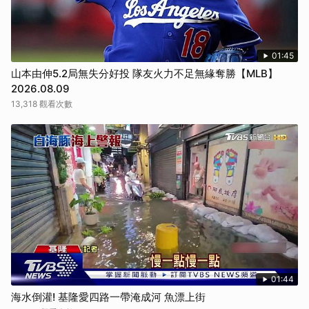
01:45
山本由伸5.2局無失分好投 隊友火力不足無緣奪勝【MLB】
2026.08.09
13,318 觀看次數
01:44
海水倒灌! 基隆愛四路一帶淹成河 魚漂上街