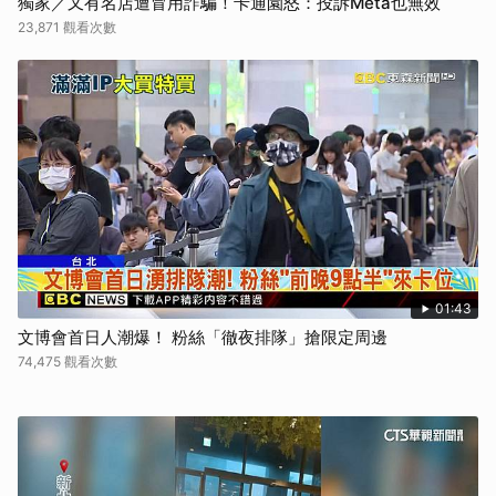
獨家／又有名店遭冒用詐騙！卡通園怒：投訴Meta也無效
23,871 觀看次數
01:43
文博會首日人潮爆！ 粉絲「徹夜排隊」搶限定周邊
74,475 觀看次數