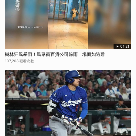
01:21
樹林狂風暴雨！民眾衝百貨公司躲雨 場面如逃難
107,208 觀看次數