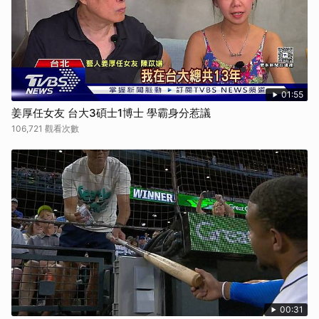
01:55
姜厚任女友 台大3碩士1博士 學霸身分惹議
106,721 觀看次數
00:31