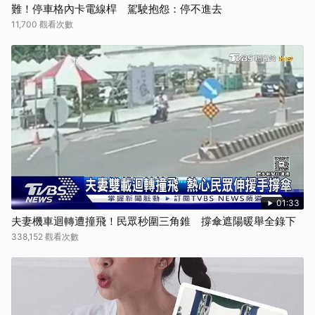
難！停車格內卡電線桿 駕駛抱怨：停不進去
11,700 觀看次數
01:33
夫妻機車迴轉遭撞飛！民眾秒圍三角錐 撐傘遮陽暖舉全錄下
338,152 觀看次數