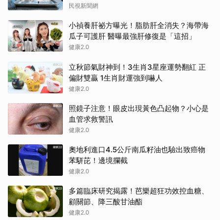
民視新聞網
小禎養肝祕方曝光！脂肪肝全消失？海帶海
瓜子可護肝 醫曝最強肝修復是「這招」
健康2.0
立秋節氣財神到！3生肖3星座運勢翻紅 正
偏財雙贏 1生肖財運強到嚇人
健康2.0
照鏡子注意！眼皮出現黃色凸起物？小心是
血管求救警訊
健康2.0
奧地利進口4.5公斤南瓜籽油也驗出致癌物
苯駢芘！邊境攔截
健康2.0
多篇臨床研究揭露！芭樂超狂功效控血糖、
顧關節、降三酸甘油酯
健康2.0