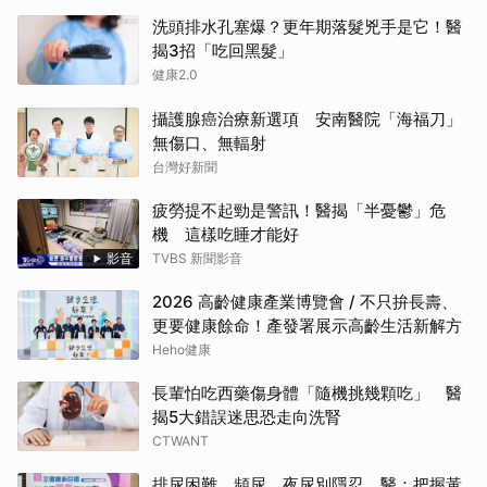
洗頭排水孔塞爆？更年期落髮兇手是它！醫
揭3招「吃回黑髮」
健康2.0
攝護腺癌治療新選項 安南醫院「海福刀」
無傷口、無輻射
台灣好新聞
疲勞提不起勁是警訊！醫揭「半憂鬱」危
機 這樣吃睡才能好
影音
TVBS 新聞影音
2026 高齡健康產業博覽會 / 不只拚長壽、
更要健康餘命！產發署展示高齡生活新解方
Heho健康
長輩怕吃西藥傷身體「隨機挑幾顆吃」 醫
揭5大錯誤迷思恐走向洗腎
CTWANT
排尿困難、頻尿、夜尿別隱忍 醫：把握黃