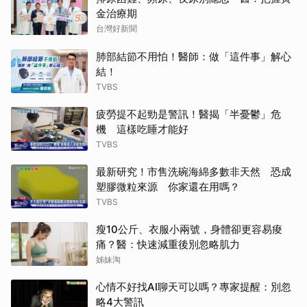
金治療期
台灣好新聞
肺部結節不用怕！醫師：做「這件事」解心
結！
TVBS
疲勞提不起勁是警訊！醫揭「半憂鬱」危
機 這樣吃睡才能好
TVBS
最新研究！市售洗碗海綿多數非天然 恐成
塑膠微粒來源 你家還在用嗎？
TVBS
瘦10公斤、衣服小兩號，身體卻更容易痠
痛？醫：快速減重後別忽略肌力
姊妹淘
心情不好找AI聊天可以嗎？專家提醒：別忽
略4大警訊