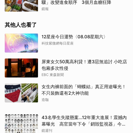
驟」改變進食順序 3個月血糖狂降
鏡報
其他人也看了
12星座今日運勢〈08.08星期六〉
科技紫微網每日星座
屏東女欠50萬高利貸！遭3惡煞追討 小吃店
包廂多次性侵
EBC 東森新聞
取消
女生內褲前面的「蝴蝶結」真正用途曝光！
不只裝飾還有2大神功能
造咖
43名學生失蹤懸案...12年重大進展！震撼內
幕曝光 高官當年下令「銷毀監視器」今遭
逮
鏡週刊