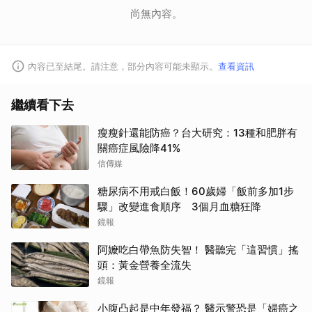
尚無內容。
內容已至結尾。請注意，部分內容可能未顯示。
查看資訊
繼續看下去
瘦瘦針還能防癌？台大研究：13種和肥胖有
關癌症風險降41%
信傳媒
糖尿病不用戒白飯！60歲婦「飯前多加1步
驟」改變進食順序 3個月血糖狂降
鏡報
阿嬤吃白帶魚防失智！ 醫聽完「這習慣」搖
頭：黃金營養全流失
鏡報
小腹凸起是中年發福？ 醫示警恐是「婦癌之