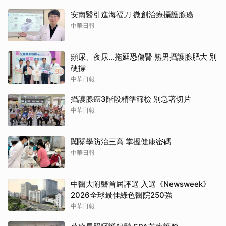
安南醫引進海福刀 微創治療攝護腺癌
中華日報
頻尿、夜尿…拖延恐傷腎 熟男攝護腺肥大 別
硬撐
中華日報
攝護腺癌3階段精準篩檢 別急著切片
中華日報
闖關學防治三高 掌握健康密碼
中華日報
中醫大附醫首屆評選 入選《Newsweek》
2026全球最佳綠色醫院250強
中華日報