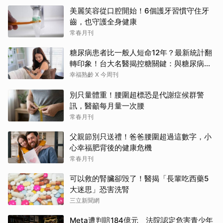
美麗笑容從口腔開始！6個護牙習慣守住牙
齒，也守護全身健康
常春月刊
糖尿病患者比一般人短命12年？最新統計翻
轉印象！台大名醫揭控糖關鍵：與糖尿病為
友、天長地久
幸福熟齡 X 今周刊
別只量體重！腰圍超標恐是代謝症候群警
訊，醫籲每月量一次腰
常春月刊
父親節別只送禮！爸爸腰圍超過這數字，小
心幸福肥背後的健康危機
常春月刊
可以救的腎臟卻毁了！醫揭「長輩吃西藥5
大迷思」恐害洗腎
三立新聞網
Meta遭判賠184億元 法院認定危害青少年