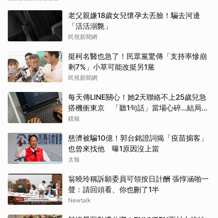
老父親嫌18歲女兒懷孕太丟臉！騙去河邊
「活活溺斃」
民視新聞網
挺柯名醫也急了！民眾黨驚傳「支持率慘崩
剩7%」小草可能改挺另1黨
民視新聞網
每天傳LINE關心！她2天聯絡不上25歲兒急
搭機衝東京 「聽1句話」當場心碎...結局看
哭網
鏡報
慈濟被騙10億！郭台銘證詞揭「疫苗掮客」
也曾來找他 曝1原因沒上當
太報
翁曉玲稱訴願委員可領按日計酬 張惇涵啪一
聲：請回頭看、你也刪了1半
Newtalk