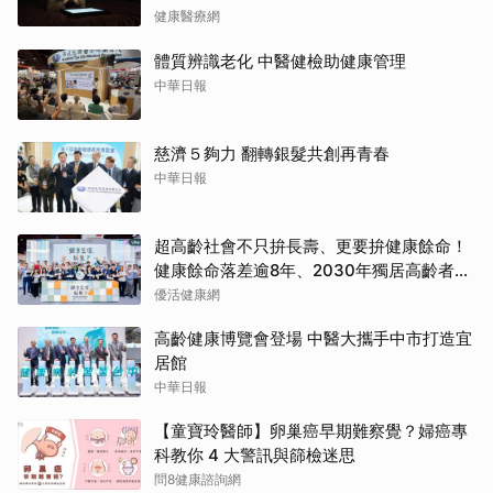
健康醫療網
體質辨識老化 中醫健檢助健康管理
中華日報
慈濟５夠力 翻轉銀髮共創再青春
中華日報
超高齡社會不只拚長壽、更要拚健康餘命！
健康餘命落差逾8年、2030年獨居高齡者估
破百萬戶
優活健康網
高齡健康博覽會登場 中醫大攜手中市打造宜
居館
中華日報
【童寶玲醫師】卵巢癌早期難察覺？婦癌專
科教你 4 大警訊與篩檢迷思
問8健康諮詢網