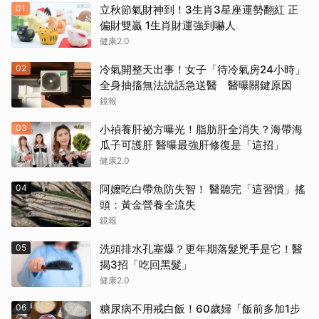
01
立秋節氣財神到！3生肖3星座運勢翻紅 正
偏財雙贏 1生肖財運強到嚇人
健康2.0
02
冷氣開整天出事！女子「待冷氣房24小時」
全身抽搐無法說話急送醫 醫曝關鍵原因
鏡報
03
小禎養肝祕方曝光！脂肪肝全消失？海帶海
瓜子可護肝 醫曝最強肝修復是「這招」
健康2.0
04
阿嬤吃白帶魚防失智！ 醫聽完「這習慣」搖
頭：黃金營養全流失
鏡報
05
洗頭排水孔塞爆？更年期落髮兇手是它！醫
揭3招「吃回黑髮」
健康2.0
06
糖尿病不用戒白飯！60歲婦「飯前多加1步