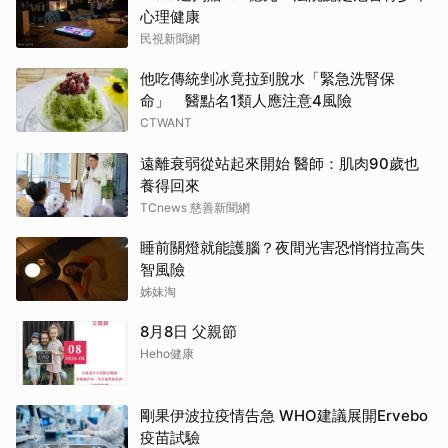
心理健康
民視新聞網
他吃傳統剉冰竟拉到脫水「緊急洗腎保
命」 醫點名1類人應注意4風險
CTWANT
遠離衰弱從站起來開始 醫師：肌肉90歲也
養得回來
TCnews 慈善新聞網
睡前關燈就能護腦？夜間光害恐悄悄拉高失
智風險
姊妹淘
8月8日 父親節
Heho健康
剛果伊波拉疫情告急 WHO建議展開Ervebo
疫苗試驗