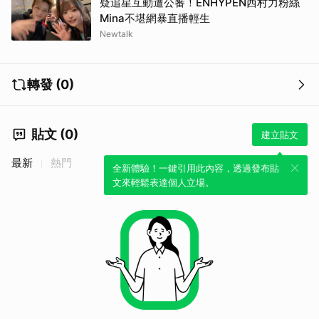
疑追星互動遭公審！ENHYPEN西村力粉絲
Mina不堪網暴直播輕生
Newtalk
轉發 (0)
貼文 (0)
建立貼文
最新
熱門
全新體驗！一鍵引用此內容，透過發布貼
文來輕鬆表達個人立場。