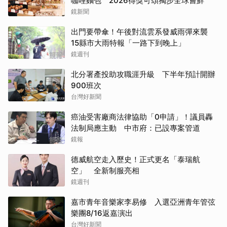
咖哩麵包 2026得獎可頌獨步全球嘗鮮
鏡新聞
出門要帶傘！午後對流雲系發威雨彈來襲
15縣市大雨特報「一路下到晚上」
鏡週刊
北分署產投助攻職涯升級 下半年預計開辦
900班次
台灣好新聞
癌油受害廠商法律協助「0申請」！議員轟
法制局應主動 中市府：已設專案管道
鏡報
德威航空走入歷史！正式更名「泰瑞航
空」 全新制服亮相
鏡週刊
嘉市青年音樂家李易修 入選亞洲青年管弦
樂團8/16返嘉演出
台灣好新聞