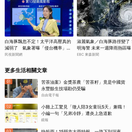
白海豚飄忽不定！太平洋高壓真的
淑麗氣象／白海豚路徑變了
減弱了 氣象署曝「侵台機率」這
明海警 未來一週降雨熱區曝
樣說
民視新聞網
EBC 東森新聞
更多生活相關文章
01
苦茶油案》金獎茶農「苦茶籽」竟是中國貨
永豐餘生技場勘仍受騙
自由電子報
02
小雞上工驚見「徵人陪3女童玩5天」兼職！
小編一句「兄弟冷靜」遭炎上急道歉
鏡報
03
快躲雨！15縣市大雨特報 一路下到深夜