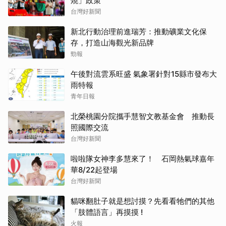
燒」政策
台灣好新聞
新北行動治理前進瑞芳：推動礦業文化保
存，打造山海觀光新品牌
勁報
午後對流雲系旺盛 氣象署針對15縣市發布大
雨特報
青年日報
北榮桃園分院攜手慧智文教基金會 推動長
照國際交流
台灣好新聞
啦啦隊女神李多慧來了！ 石岡熱氣球嘉年
華8/22起登場
台灣好新聞
貓咪翻肚子就是想討摸？先看看牠們的其他
「肢體語言」再摸摸 !
火報