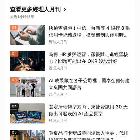
查看更多經理人月刊
最近1小時結果
01
快檢查錢包！中信、台新等 4 銀行 8 張
信用卡陸續退場，換發機制與停用時間
一次看
經理人月刊
02
為何 HR 參與經營，卻很難走進經營核
心？問題可能出在 OKR 沒設計好
經理人月刊
03
AI 成果藏在各子公司裡，國泰金如何建
立集團共同語言
經理人月刊
04
選定清晰轉型方向，東捷資訊用 30 天
做出可發表的 AI 產品原型
經理人月刊
05
買爆品打卡變成買同溫層入場券，代排
經濟究竟抓準了哪種消費商機？