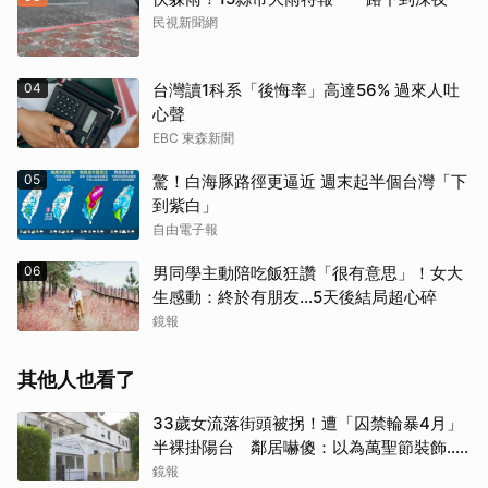
民視新聞網
04
台灣讀1科系「後悔率」高達56% 過來人吐
心聲
EBC 東森新聞
05
驚！白海豚路徑更逼近 週末起半個台灣「下
到紫白」
自由電子報
06
男同學主動陪吃飯狂讚「很有意思」！女大
生感動：終於有朋友…5天後結局超心碎
鏡報
其他人也看了
33歲女流落街頭被拐！遭「囚禁輪暴4月」
半裸掛陽台 鄰居嚇傻：以為萬聖節裝飾...
主謀竟與妻小同住
鏡報