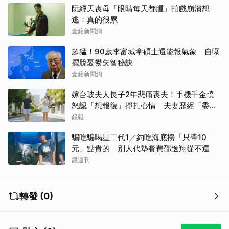
阮經天喪母「眼睛每天都腫」拍戲崩潰想
逃：真的很累
壹蘋新聞網
超猛！90歲李富城拿碩士還能報氣象 自曝
擺脫憂鬱失智秘訣
壹蘋新聞網
嫁台玻夫人長子2年悲痛喪夫！手機千金憤
怒認「想報復」掙扎心情 夫妻歷經「委屈
與不平」只能安靜
鏡報
騙吃騙喝星二代1／約吃海底撈「只帶10
元」點貴的 別人代墊餐費邵逸翔從不還
鏡週刊
轉發 (0)