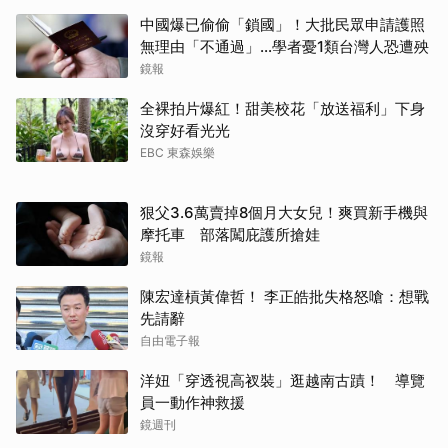
中國爆已偷偷「鎖國」！大批民眾申請護照
無理由「不通過」...學者憂1類台灣人恐遭殃
鏡報
取消
全裸拍片爆紅！甜美校花「放送福利」下身
沒穿好看光光
EBC 東森娛樂
狠父3.6萬賣掉8個月大女兒！爽買新手機與
摩托車 部落闖庇護所搶娃
鏡報
陳宏達槓黃偉哲！ 李正皓批失格怒嗆：想戰
先請辭
自由電子報
洋妞「穿透視高衩裝」逛越南古蹟！ 導覽
員一動作神救援
鏡週刊