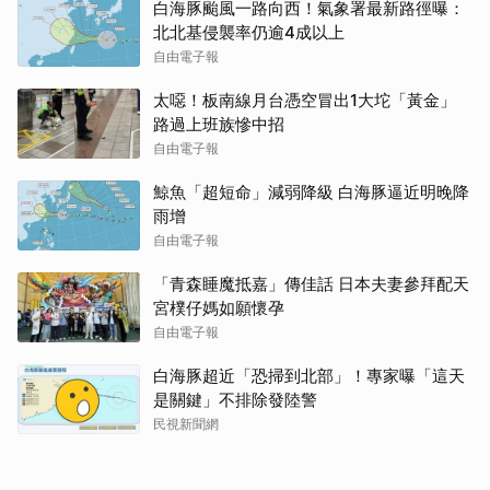
白海豚颱風一路向西！氣象署最新路徑曝：
北北基侵襲率仍逾4成以上
自由電子報
太噁！板南線月台憑空冒出1大坨「黃金」
路過上班族慘中招
自由電子報
鯨魚「超短命」減弱降級 白海豚逼近明晚降
雨增
自由電子報
「青森睡魔抵嘉」傳佳話 日本夫妻參拜配天
宮樸仔媽如願懷孕
自由電子報
白海豚超近「恐掃到北部」！專家曝「這天
是關鍵」不排除發陸警
民視新聞網