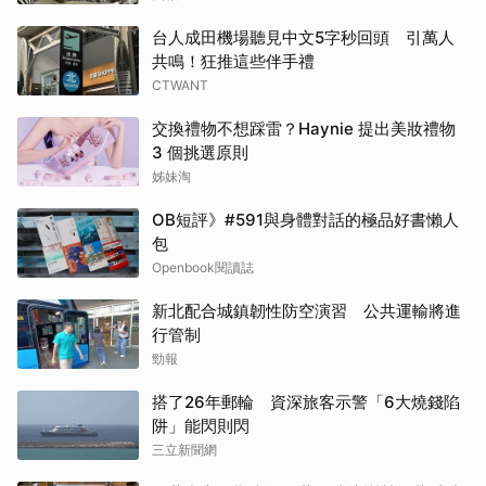
台人成田機場聽見中文5字秒回頭 引萬人
共鳴！狂推這些伴手禮
CTWANT
交換禮物不想踩雷？Haynie 提出美妝禮物
3 個挑選原則
姊妹淘
OB短評》#591與身體對話的極品好書懶人
包
Openbook閱讀誌
新北配合城鎮韌性防空演習 公共運輸將進
行管制
勁報
搭了26年郵輪 資深旅客示警「6大燒錢陷
阱」能閃則閃
三立新聞網