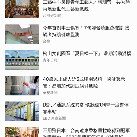
工藝中心暑期青年工藝人才培訓營 共秀時
尚展新世代工藝新風貌
台灣好新聞
今年首例本土傷寒！7旬婦發燒腹瀉確診 接
觸者持續健康監測
台視
松山文創園區「夏日松一下」 暑期活動滿檔
青年日報
40歲以上成人近5成腰圍過粗 國健署示
警：易增加代謝症候群風險
華視新聞
快訊／通訊系統異常 環狀線1列車一度暫停
靠車站
EBC 東森新聞
不用飛日本！台南遠東香格里拉吃得到冠軍