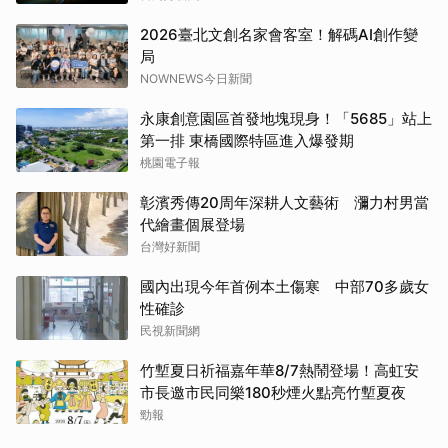
2026臺北文創名家會客室！解碼AI創作變
局
NOWNEWS今日新聞
永康創意園區首發地塊現身！「5685」站上
第一排 東橋國際特區進入爆發期
桃園電子報
彰濱秀傳20周年深耕人文藝術 瀰力村男當
代繪畫個展登場
台灣好新聞
國內出現今年首例本土傷寒 中部70多歲女
性確診
民視新聞網
竹塹夏日祈福嘉年華8/7熱鬧登場！高虹安
市長邀市民同樂180秒煙火點亮竹塹夏夜
勁報