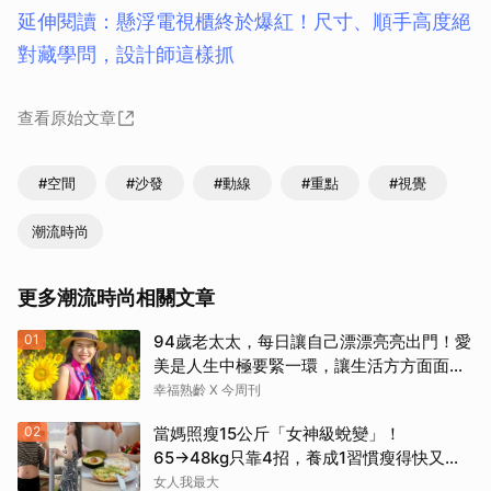
延伸閱讀：懸浮電視櫃終於爆紅！尺寸、順手高度絕
對藏學問，設計師這樣抓
查看原始文章
#空間
#沙發
#動線
#重點
#視覺
潮流時尚
更多潮流時尚相關文章
01
94歲老太太，每日讓自己漂漂亮亮出門！愛
美是人生中極要緊一環，讓生活方方面面，
更加豐富有樂趣
幸福熟齡 X 今周刊
取消
02
當媽照瘦15公斤「女神級蛻變」！
65→48kg只靠4招，養成1習慣瘦得快又不
復胖
女人我最大