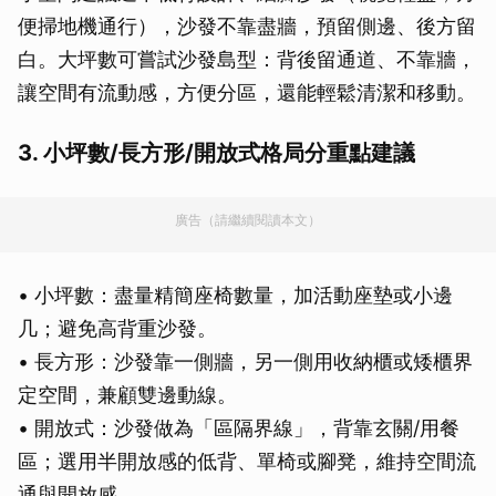
便掃地機通行），沙發不靠盡牆，預留側邊、後方留
白。大坪數可嘗試沙發島型：背後留通道、不靠牆，
讓空間有流動感，方便分區，還能輕鬆清潔和移動。
3. 小坪數/長方形/開放式格局分重點建議
廣告（請繼續閱讀本文）
• 小坪數：盡量精簡座椅數量，加活動座墊或小邊
几；避免高背重沙發。
• 長方形：沙發靠一側牆，另一側用收納櫃或矮櫃界
定空間，兼顧雙邊動線。
• 開放式：沙發做為「區隔界線」，背靠玄關/用餐
區；選用半開放感的低背、單椅或腳凳，維持空間流
通與開放感。