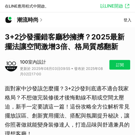
以LINE開啟
在LINE應用程式中開啟。
潮流時尚
登入
3+2沙發擺錯客廳秒擁擠？2025最新
擺法讓空間激增3倍、格局質感翻新
100室內設計
訂閱
更新於 2025年08月03日09:55 • 發布於 2025年08
月02日17:00
面對家中沙發該怎麼擺？3+2沙發到底適不適合我家
格局？不想做完裝修後才後悔動線不順或空間太壓
迫，新手一定要讀這一篇！這份攻略全方位解析常見
擺放誤區、創新實用擺法、搭配與氛圍提升秘訣，讓
你照著做就能變身裝修達人，打造品味與舒適兼具的
理想客廳！