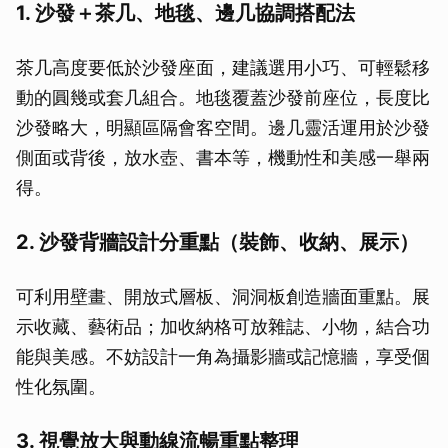
1. 沙發＋茶几、地毯、邊几協調搭配法
茶几高度要低於沙發座面，建議選用小巧、可輕鬆移
動的圓幾或套几組合。地毯覆蓋沙發前座位，長度比
沙發略大，明顯區隔會客空間。邊几靈活運用於沙發
側面或背後，放水壺、書本等，機動性和美感一舉兩
得。
2. 沙發背牆設計分重點（裝飾、收納、展示）
可利用壁畫、開放式層板、洞洞板創造牆面重點。展
示收藏、藝術品；加收納格可放雜誌、小物，結合功
能與美感。不妨設計一角為攝影牆或記憶牆，享受個
性化氛圍。
3. 視覺放大與動線流暢重點整理