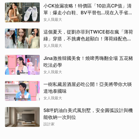
小CK撿漏攻略！特價區「10款高CP值」清
單：爆走小白鞋、BV平替包…現在入手省一
筆
女人我最大
這個夏天，從劉亦菲到TWICE都在瘋「薄荷
綠」穿搭，不挑膚色超顯白！薄荷綠配色公
開
女人我最大
Jina激推韓國美食！燒啤秀嗨翻全場 五花豬
吃法必學
女人我最大
一樹私藏居酒屋必吃公開！亞美將帶你大啖
道地泰國味
女人我最大
58坪奶油白美式風別墅，安全圓弧設計與機
能收納一次到位
設計家