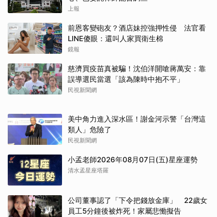
上報
前恩客變砲友？酒店妹控強押性侵 法官看
LINE傻眼：還叫人家買衛生棉
鏡報
慈濟買疫苗真被騙！沈伯洋開嗆蔣萬安：靠
誤導選民當選「該為陳時中抱不平」
民視新聞網
美中角力進入深水區！謝金河示警「台灣這
類人」危險了
民視新聞網
小孟老師2026年08月07日(五)星座運勢
清水孟星座塔羅
公司董事認了「下令把錢放金庫」 22歲女
員工5分鐘後被炸死！家屬悲慟擬告