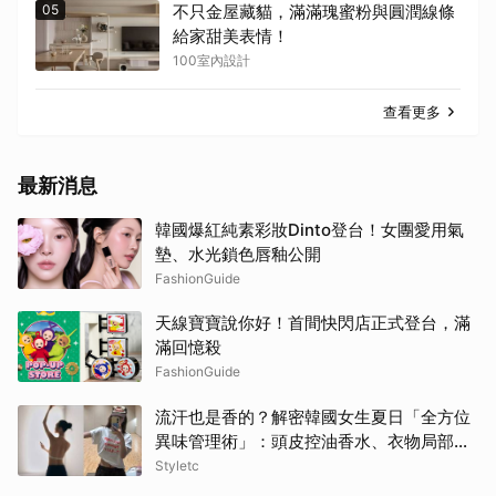
05
不只金屋藏貓，滿滿瑰蜜粉與圓潤線條
給家甜美表情！
100室內設計
查看更多
最新消息
韓國爆紅純素彩妝Dinto登台！女團愛用氣
墊、水光鎖色唇釉公開
FashionGuide
天線寶寶說你好！首間快閃店正式登台，滿
滿回憶殺
FashionGuide
流汗也是香的？解密韓國女生夏日「全方位
異味管理術」：頭皮控油香水、衣物局部消
臭，打造自帶母胎偽體香
Styletc