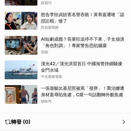
鏡週刊
怒告李怡貞妨害名譽吞敗！黃宥嘉遭嗆「認
證訟棍」慘了
民視新聞網
AI短劇成癮？長輩狂追停不下來，子女崩潰
「角色對調」！專家警告恐陷腦腐
造咖
漢光42／漢光演習首日 中國海警持續騷擾
金門水域
中央廣播電臺
一張遊艇比基尼照被罵「發胖」！喬治娜遭
身材羞辱陷焦慮，C羅一句話翻轉外貌焦慮
姊妹淘
轉發 (0)