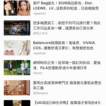
新IT Bag誕生！2026精品新包：Dior、
LOEWE、LV…這顆美到犯規，日妞都搶買
Japaholic
想多稱讚員工，卻想不到可以講什麼？我在
工作日誌多加一欄，讓讚美自己冒出來
經理人月刊
Balletcore熱潮延燒！鬼塚虎、VIVAIA、
COS…優雅舒適又夢幻，每雙都想包色
Japaholic
網球時尚正夯！從球場一路紅到街頭，愛迪
達、FILA把運動穿成今年最潮日常
Styletc
愛馬仕高雄漢神專門店 藉港都元素歌詠歷史
與工藝
室內Interior
【UIUX設計師生存戰】進職場才發現的4大