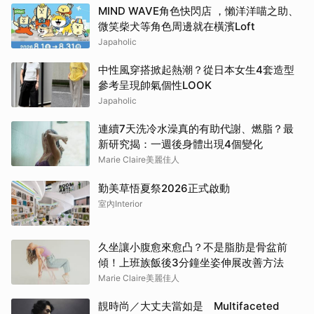
MIND WAVE角色快閃店 ，懶洋洋喵之助、
微笑柴犬等角色周邊就在橫濱Loft
Japaholic
中性風穿搭掀起熱潮？從日本女生4套造型
參考呈現帥氣個性LOOK
Japaholic
連續7天洗冷水澡真的有助代謝、燃脂？最
新研究揭：一週後身體出現4個變化
Marie Claire美麗佳人
勤美草悟夏祭2026正式啟動
室內Interior
久坐讓小腹愈來愈凸？不是脂肪是骨盆前
傾！上班族飯後3分鐘坐姿伸展改善方法
Marie Claire美麗佳人
靚時尚／大丈夫當如是 Multifaceted