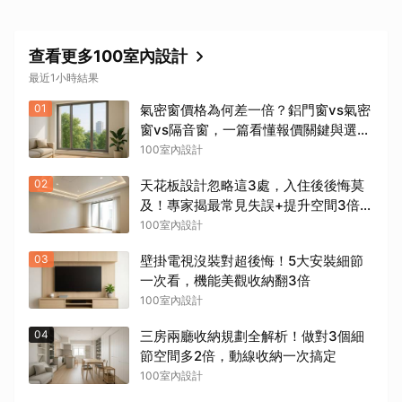
查看更多100室內設計
最近1小時結果
01
氣密窗價格為何差一倍？鋁門窗vs氣密
窗vs隔音窗，一篇看懂報價關鍵與選購
陷阱
100室內設計
02
天花板設計忽略這3處，入住後後悔莫
及！專家揭最常見失誤+提升空間3倍實
用密技
100室內設計
03
壁掛電視沒裝對超後悔！5大安裝細節
一次看，機能美觀收納翻3倍
100室內設計
04
三房兩廳收納規劃全解析！做對3個細
節空間多2倍，動線收納一次搞定
100室內設計