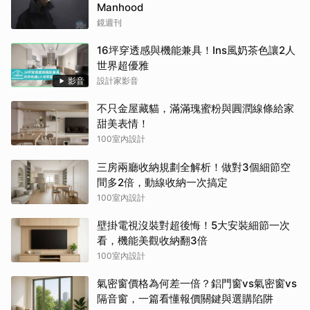
Manhood
鏡週刊
16坪穿透感與機能兼具！Ins風奶茶色讓2人
世界超優雅
影音
設計家影音
不只金屋藏貓，滿滿瑰蜜粉與圓潤線條給家
甜美表情！
100室內設計
三房兩廳收納規劃全解析！做對3個細節空
間多2倍，動線收納一次搞定
100室內設計
壁掛電視沒裝對超後悔！5大安裝細節一次
看，機能美觀收納翻3倍
100室內設計
氣密窗價格為何差一倍？鋁門窗vs氣密窗vs
隔音窗，一篇看懂報價關鍵與選購陷阱