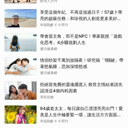
經理人月刊
享受這個年紀、不再逞強過日子！57歲卜學
亮的超級任務：和珍視的人創造更多美好記
憶
幸福熟齡 X 今周刊
學會當主角，而不是NPC！專家親授「遊戲
化思考」4步驟規劃人生
優活健康網
情侶吵架千萬別放隔夜！研究揭「1關鍵」帶
著怒氣睡，恐加深憤怒感
優活健康網
拒絕當免費的靈魂擺渡人 救世主情結者請先
認清這4個內耗因素
享民頭條
94歲老太太，每日讓自己漂漂亮亮出門！愛
美是人生中極要緊一環，讓生活方方面面，
更加豐富有樂趣
幸福熟齡 X 今周刊