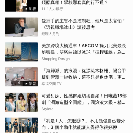
殘酷真相！學校那套真的行不通？
影音
1111人力銀行
愛插手的主管不是控制狂，他只是太害怕！
《透視職場冰山》讀後思考
經理人月刊
美加跨境大橋通車！AECOM 操刀北美最長
斜張橋，雙塔曲線以冰球「揮桿弧線」為靈
感
Shopping Design
「海歸派」的浪漫：從漂流木格柵、陽台甲
板到智慧一鍵收納，這不只是退休宅，更是
遊子的心靈港灣！！
影音
幸福空間 TV
可愛甜妹、性感御姐切換自如！田曦薇16部
劇「瀏海造型全圖鑑」，圓滾滾大眼＋精緻
小臉比例太完美
Styletc
「我是 I 人，怎麼辦？」不用勉強自己變外
向，3 個小動作就能讓人覺得你很好聊