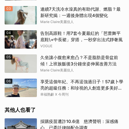
03
連續7天洗冷水澡真的有助代謝、燃脂？最
新研究揭：一週後身體出現4個變化
Marie Claire美麗佳人
04
告別高跟鞋！用7套今夏最紅的「芭蕾舞平
底鞋\+中長裙」穿搭，一秒穿出法式靜奢風
VOGUE
05
久坐讓小腹愈來愈凸？不是脂肪是骨盆前
傾！上班族飯後3分鐘坐姿伸展改善方法
Marie Claire美麗佳人
06
享受這個年紀、不再逞強過日子！57歲卜學
亮的超級任務：和珍視的人創造更多美好記
憶
幸福熟齡 X 今周刊
其他人也看了
採購疫苗遭詐10.6億 慈濟聲明：深感痛
心、已委託律師配合調查