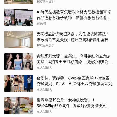
100室內設計
AI時代品德教育怎麼教？林火旺教授領軍培
育品德教育種子教師 影響力教育基金會攜
手新生代基金會
姊妹淘
天花板設計忽略這3處，入住後後悔莫及！
專家揭最常見失誤+提升空間3倍實用密技
100室內設計
青龍系列大獎｜金高銀、高胤禎紅毯直角肩
美翻！4招養出天鵝頸肩線，視覺秒瘦5公
斤！
女人我最大
蔡依林、賈靜雯、小s都瘋匹克球！搞懂匹
克球規則、FILA、ALO都出匹克球服裝系列
女人我最大
當媽照瘦15公斤「女神級蛻變」！
65→48kg只靠4招，養成1習慣瘦得快又不
復胖
女人我最大