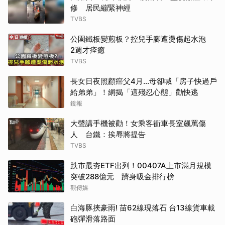
修 居民繃緊神經
TVBS
公園鐵板變煎板？控兒手腳遭燙傷起水泡
2週才痊癒
TVBS
長女日夜照顧癌父4月…母卻喊「房子快過戶
給弟弟」！網揭「這殘忍心態」勸快逃
鏡報
大聲講手機被勸！女乘客衝車長室飆罵傷
人 台鐵：挨辱將提告
TVBS
跌市最夯ETF出列！00407A上市滿月規模
突破288億元 躋身吸金排行榜
觀傳媒
白海豚挾豪雨! 苗62線現落石 台13線貨車載
砲彈滑落路面