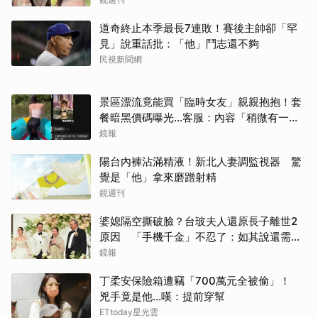
道奇終止本季最長7連敗！賽後主帥卻「罕
見」說重話批：「他」鬥志還不夠
民視新聞網
景區漂流竟能買「臨時女友」親親抱抱！套
取消
餐暗黑價碼曝光…客服：內容「稍微有一點
尺度」
鏡報
陽台內褲沾滿精液！新北人妻調監視器 驚
覺是「他」拿來磨蹭射精
鏡週刊
婆媳隔空撕破臉？台玻夫人還原長子離世2
原因 「手機千金」不忍了：如其說還需要
離開嗎？
鏡報
丁柔安保險箱遭竊「700萬元全被偷」！
兇手竟是他...嘆：提前穿幫
ETtoday星光雲