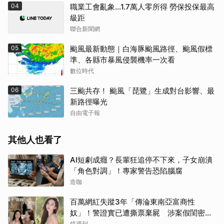
04
職業工會亂象…1.7萬人零所得 勞保投保最高
級距
聯合新聞網
05
颱風最新動態｜白海豚颱風路徑、颱風假標
準、各縣市暴風侵襲機率一次看
數位時代
06
三颱共存！ 颱風「琵鷺」生成對台影響、最
新路徑曝光
自由電子報
其他人也看了
AI短劇成癮？長輩狂追停不下來，子女崩潰
「角色對調」！專家警告恐陷腦腐
造咖
百萬網紅失蹤3年「傳淪東南亞富商性
奴」！警證實已遭撕票棄屍 涉案假閨密近
況曝光
鏡週刊