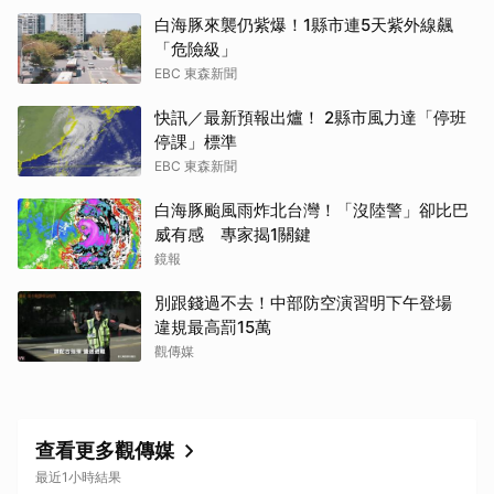
白海豚來襲仍紫爆！1縣市連5天紫外線飆
「危險級」
EBC 東森新聞
快訊／最新預報出爐！ 2縣市風力達「停班
停課」標準
EBC 東森新聞
白海豚颱風雨炸北台灣！「沒陸警」卻比巴
威有感 專家揭1關鍵
鏡報
別跟錢過不去！中部防空演習明下午登場
違規最高罰15萬
觀傳媒
查看更多觀傳媒
最近1小時結果