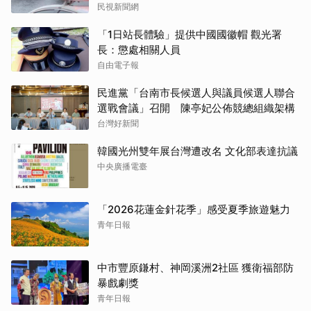
民視新聞網
「1日站長體驗」提供中國國徽帽 觀光署
長：懲處相關人員
自由電子報
民進黨「台南市長候選人與議員候選人聯合
選戰會議」召開 陳亭妃公佈競總組織架構
台灣好新聞
韓國光州雙年展台灣遭改名 文化部表達抗議
中央廣播電臺
「2026花蓮金針花季」感受夏季旅遊魅力
青年日報
中市豐原鎌村、神岡溪洲2社區 獲衛福部防
暴戲劇獎
青年日報