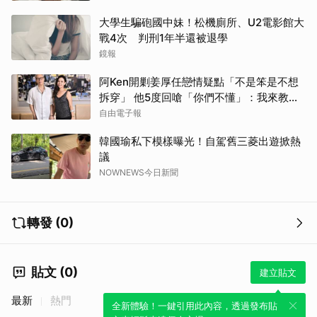
大學生騙砲國中妹！松機廁所、U2電影館大
戰4次 判刑1年半還被退學
鏡報
阿Ken開剿姜厚任戀情疑點「不是笨是不想
拆穿」 他5度回嗆「你們不懂」：我來教育
你們
自由電子報
韓國瑜私下模樣曝光！自駕舊三菱出遊掀熱
議
NOWNEWS今日新聞
轉發 (0)
貼文 (0)
建立貼文
最新
熱門
全新體驗！一鍵引用此內容，透過發布貼