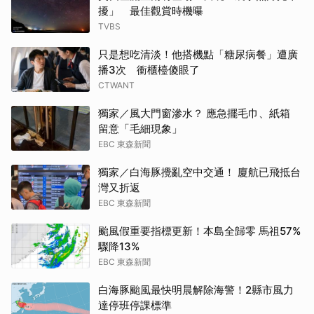
擾」 最佳觀賞時機曝
TVBS
只是想吃清淡！他搭機點「糖尿病餐」遭廣
播3次 衝櫃檯傻眼了
CTWANT
獨家／風大門窗滲水？ 應急擺毛巾、紙箱
留意「毛細現象」
EBC 東森新聞
獨家／白海豚攪亂空中交通！ 廈航已飛抵台
灣又折返
EBC 東森新聞
颱風假重要指標更新！本島全歸零 馬祖57%
驟降13%
EBC 東森新聞
白海豚颱風最快明晨解除海警！2縣市風力
達停班停課標準