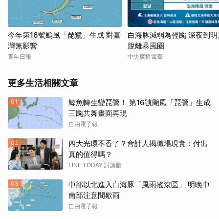
今年第16號颱風「琵鷺」生成 對臺
白海豚減弱為輕颱 深夜到明
灣無影響
脫離暴風圈
青年日報
中央廣播電臺
更多生活相關文章
01
鯨魚轉生變琵鷺！ 第16號颱風「琵鷺」生成
三颱共舞畫面再現
自由電子報
02
四大光環不香了？會計人揭職場現實：付出
真的值得嗎？
LINE TODAY 討論牆
03
中部以北進入白海豚「風雨搖滾區」 明晚中
南部注意間歇雨
自由電子報