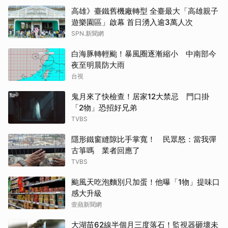
高雄》臺鐵舊機廠轉型 全臺最大「高雄親子
遊樂園區」啟幕 首日湧入逾3萬人次
SPN.新聞網
白海豚轉輕颱！暴風圈逐漸縮小 中南部今
夜至明晨防大雨
台視
鬼月來了快檢查！居家12大禁忌 門口掛
「2物」恐招好兄弟
TVBS
隱形鐵窗縫隙比手掌寬！ 民眾怒：當我彈
古箏嗎 業者回應了
TVBS
颱風天吃泡麵別只加蛋！他曝「1物」提味口
感大升級
壹蘋新聞網
大湖苗62線半個月三度落石！監視器砸壞未