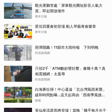
觀光署鵬管處「屏東觀光圈短影音人氣大
賞」即起開放徵件
青年日報
星弦四重奏初登場 動人琴藝青春樂章
青年日報
雨彈開轟！11縣市大雨特報 下到明晚
民視新聞網
只領2千「ATM數鈔聲狂響」像幾十萬？真
相震撼網：太羞辱
民視新聞網
白海豚狂掃！中心還遠「北台灣風雨來襲」
緩和時間點曝…這天起再由「西南季風接
管」
鏡報
英仙座流星雨將登場！當晚「幾乎無月光干