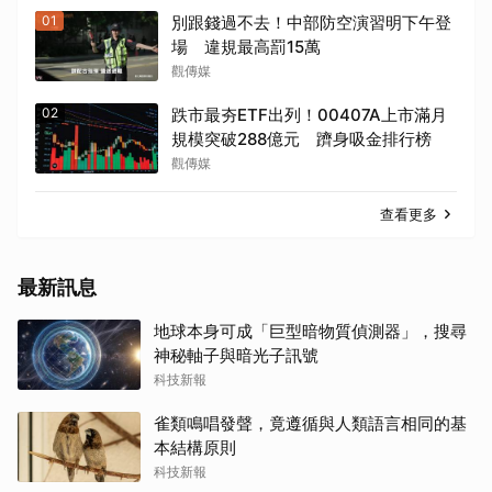
01
別跟錢過不去！中部防空演習明下午登
場 違規最高罰15萬
觀傳媒
02
跌市最夯ETF出列！00407A上市滿月
規模突破288億元 躋身吸金排行榜
觀傳媒
查看更多
最新訊息
地球本身可成「巨型暗物質偵測器」，搜尋
神秘軸子與暗光子訊號
科技新報
雀類鳴唱發聲，竟遵循與人類語言相同的基
本結構原則
科技新報