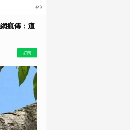
登入
網瘋傳：這
訂閱