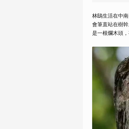
林鴟生活在中南
會筆直站在樹幹
是一根爛木頭，