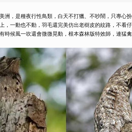
美洲，是種夜行性鳥類，白天不打獵、不吵鬧，只專心扮
上，一動也不動，羽毛還完美仿出老樹皮的紋路，不看仔
有時候風一吹還會微微晃動，根本森林版特效師，連猛禽