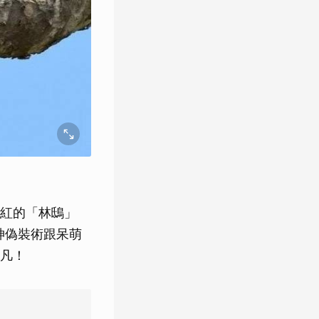
紅的「林鴟」
神偽裝術跟呆萌
凡！