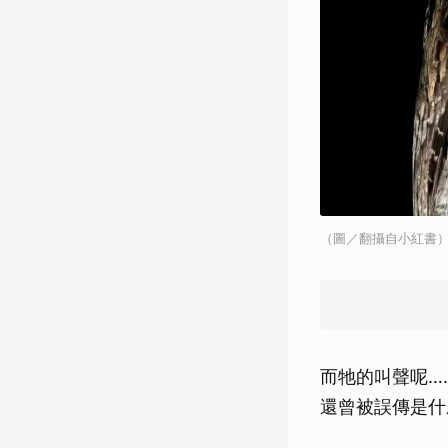
（圖／翻攝自小紅書
而牠的叫聲呢…
還曾被誤傳是什