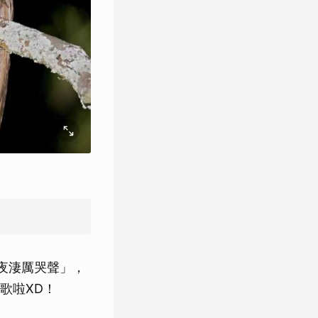
夜淒厲哭聲」，
歌啦XD！