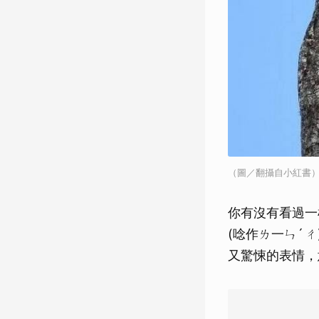
（圖／翻攝自小紅書
你有沒有看過一
(唸作ㄌ一ㄣˊ
又驚悚的表情，