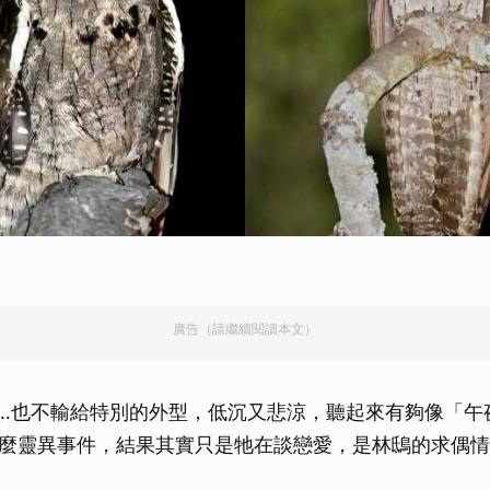
）
廣告（請繼續閱讀本文）
…也不輸給特別的外型，低沉又悲涼，聽起來有夠像「午
麼靈異事件，結果其實只是牠在談戀愛，是林鴟的求偶情