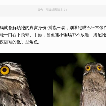
取消
廣告（請繼續閱讀本文）
鴟就會解鎖牠的真實身份-捕蟲王者，別看牠嘴巴平常像
能一口吞下飛蛾、甲蟲，甚至連小蝙蝠都不放過！搭配牠
夜店裡的獵手型角色。