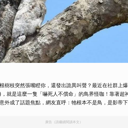
）
根樹枝突然張嘴瞪你，還發出詭異叫聲？最近在社群上爆
 ㄔ)，就是這麼一隻「嚇死人不償命」的鳥界怪咖！靠著超
意外成了話題焦點，網友直呼：牠根本不是鳥，是影帝下
廣告（請繼續閱讀本文）