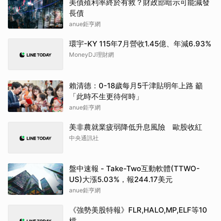
美債殖利率終於有救？財政部暗示可能減發
長債
anue鉅亨網
環宇-KY 115年7月營收1.45億、年減6.93%
MoneyDJ理財網
賴清德：0-18歲每月5千津貼明年上路 籲
「此時不生更待何時」
anue鉅亨網
美非農就業疲弱降低升息風險 歐股收紅
中央通訊社
盤中速報 - Take-Two互動軟體(TTWO-
US)大漲5.03%，報244.17美元
anue鉅亨網
《強勢美股特報》FLR,HALO,MP,ELF等10
檔