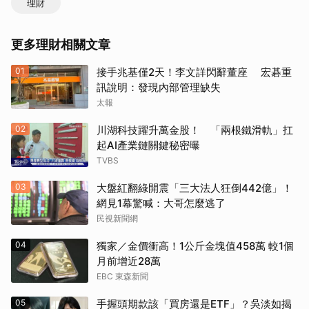
理財
更多理財相關文章
01
接手兆基僅2天！李文詳閃辭董座 宏碁重
訊說明：發現內部管理缺失
太報
02
川湖科技躍升萬金股！ 「兩根鐵滑軌」扛
起AI產業鏈關鍵秘密曝
TVBS
取消
03
大盤紅翻綠開震「三大法人狂倒442億」！
網見1幕驚喊：大哥怎麼逃了
民視新聞網
04
獨家／金價衝高！1公斤金塊值458萬 較1個
月前增近28萬
EBC 東森新聞
05
手握頭期款該「買房還是ETF」？吳淡如揭