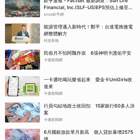
鉅亨速報 - Factset 最新調查：Sun Life
Financial, Inc.(SLF-US)EPS預估上修至
5.73元，預估目標價為80.81元
anue鉅亨網
能源管理邁入新時代！鄭平：台達電推微電
網整體解方
科技新報
民俗月不怕阿飄作祟 6張神明卡護佑平安
卡優新聞網
一卡通吃喝玩樂省起來 愛金卡UniGirls收
進來
卡優新聞網
行員勾結地政士收回扣 15家銀行60多人涉
案
卡優新聞網
6月國銀放款單月新高 個人貸款暴增2575
億