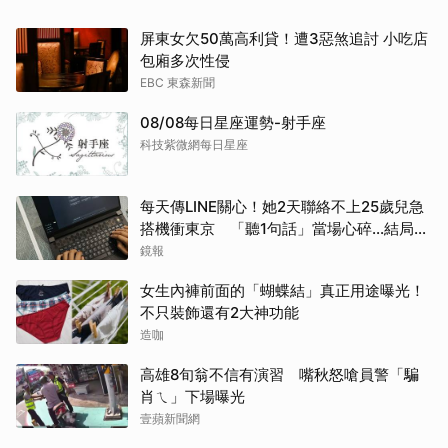
屏東女欠50萬高利貸！遭3惡煞追討 小吃店
包廂多次性侵
EBC 東森新聞
08/08每日星座運勢-射手座
科技紫微網每日星座
每天傳LINE關心！她2天聯絡不上25歲兒急
搭機衝東京 「聽1句話」當場心碎...結局看
哭網
鏡報
女生內褲前面的「蝴蝶結」真正用途曝光！
不只裝飾還有2大神功能
造咖
高雄8旬翁不信有演習 嘴秋怒嗆員警「騙
肖ㄟ」下場曝光
壹蘋新聞網