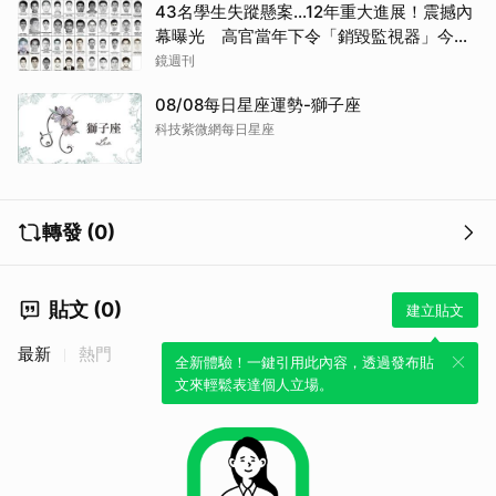
43名學生失蹤懸案...12年重大進展！震撼內
幕曝光 高官當年下令「銷毀監視器」今遭
逮
鏡週刊
08/08每日星座運勢-獅子座
科技紫微網每日星座
轉發 (0)
貼文 (0)
建立貼文
最新
熱門
全新體驗！一鍵引用此內容，透過發布貼
文來輕鬆表達個人立場。