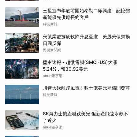
三星宣布年底前開始泰勒二廠興建，記憶體
產能優先供應長約客戶
科技新報
美就業數據疲軟降升息憂慮 美股美債齊揚
日圓反彈
民視新聞網
盤中速報 - 超微電腦(SMCI-US)大漲
5.24%，報30.92美元
anue鉅亨網
川普大砍離岸風電！數十億美元補償開發商
科技新報
SK海力士擴產嚇跌美光 但新產能遠水救不
了近火
anue鉅亨網