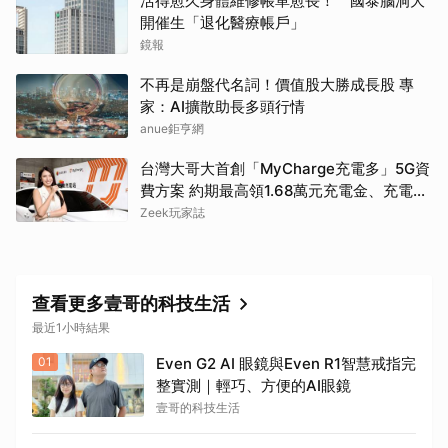
活得愈久身體維修帳單愈長！ 國泰腦洞大
開催生「退化醫療帳戶」
鏡報
不再是崩盤代名詞！價值股大勝成長股 專
家：AI擴散助長多頭行情
anue鉅亨網
台灣大哥大首創「MyCharge充電多」5G資
費方案 約期最高領1.68萬元充電金、充電最
高89折
Zeek玩家誌
查看更多壹哥的科技生活
最近1小時結果
01
Even G2 AI 眼鏡與Even R1智慧戒指完
整實測｜輕巧、方便的AI眼鏡
壹哥的科技生活