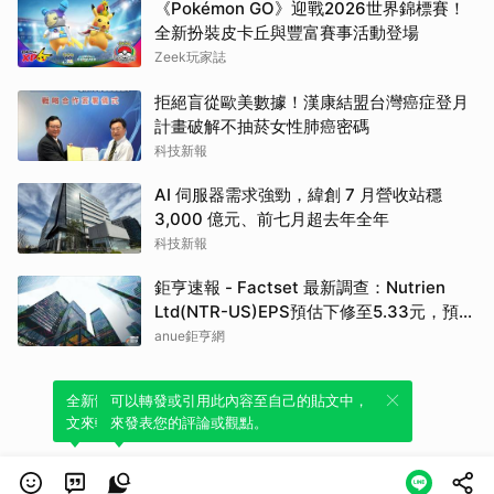
《Pokémon GO》迎戰2026世界錦標賽！
全新扮裝皮卡丘與豐富賽事活動登場
Zeek玩家誌
拒絕盲從歐美數據！漢康結盟台灣癌症登月
計畫破解不抽菸女性肺癌密碼
科技新報
AI 伺服器需求強勁，緯創 7 月營收站穩
3,000 億元、前七月超去年全年
科技新報
鉅亨速報 - Factset 最新調查：Nutrien
Ltd(NTR-US)EPS預估下修至5.33元，預估
目標價為80.00元
anue鉅亨網
全新體驗！一鍵引用此內容，透過發布貼
可以轉發或引用此內容至自己的貼文中，
文來輕鬆表達個人立場。
來發表您的評論或觀點。