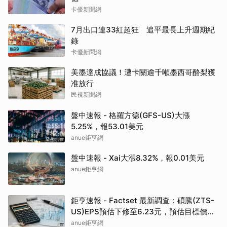
卡優新聞網
7月出口連33紅超狂 追平最長上升週期紀
錄
卡優新聞網
美墨達成協議！遭卡關逾千噸墨西哥酪梨獲
准放行
民視新聞網
盤中速報 - 格羅方德(GFS-US)大漲
5.25%，報53.01美元
anue鉅亨網
盤中速報 - Xai大漲8.32%，報0.01美元
anue鉅亨網
鉅亨速報 - Factset 最新調查：碩騰(ZTS-
US)EPS預估下修至6.23元，預估目標價為
90.00元
anue鉅亨網