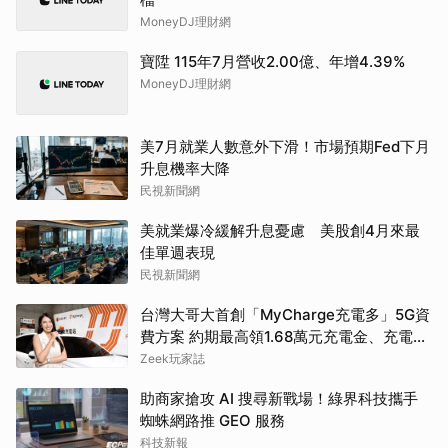
MoneyDJ理財網
寶陞 115年7月營收2.00億、年增4.39%
MoneyDJ理財網
美7月就業人數意外下滑！市場預期Fed下月
升息機率大降
民視新聞網
美就業爆冷緩解升息憂慮 美股創4月來最
佳單週表現
民視新聞網
台灣大哥大首創「MyCharge充電多」5G資
費方案 約期最高領1.68萬元充電金、充電最
高89折
Zeek玩家誌
助商家搶攻 AI 搜尋新戰場！綠界科技攜手
蜘蛛網路推 GEO 服務
科技新報