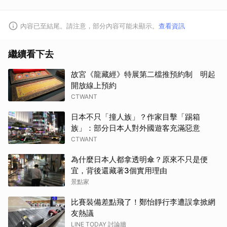
內容已至結尾。請注意，部分內容可能未顯示。
查看資訊
繼續看下去
故宮《龍藏經》特展第二檔推預約制 明起
開放線上預約
CTWANT
日本不只「撞人族」？作家目擊「踢箱
族」：部分日本人對外國遊客充滿惡意
CTWANT
為什麼日本人都拿透明傘？原來不只是便
宜，背後還藏著3個實用理由
景點家
比賽裝備差點飛了！鄭怡靜行李遭誤拿掀網
友熱議
LINE TODAY 討論牆