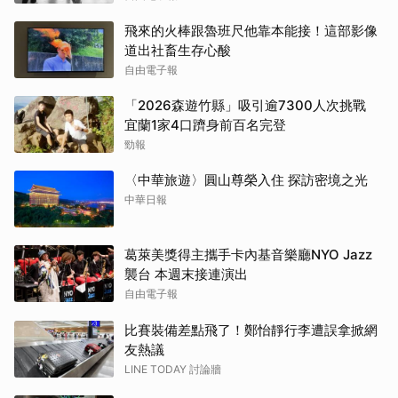
飛來的火棒跟魯班尺他靠本能接！這部影像
道出社畜生存心酸
自由電子報
「2026森遊竹縣」吸引逾7300人次挑戰
宜蘭1家4口躋身前百名完登
勁報
〈中華旅遊〉圓山尊榮入住 探訪密境之光
中華日報
葛萊美獎得主攜手卡內基音樂廳NYO Jazz
襲台 本週末接連演出
自由電子報
比賽裝備差點飛了！鄭怡靜行李遭誤拿掀網
友熱議
LINE TODAY 討論牆