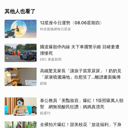
其他人也看了
12星座今日運勢〈08.06星期四〉
科技紫微網每日星座
國道爆胎停內線 夫下車擺警示錐 目睹妻遭
取消
撞慘死
EBC 東森新聞
高鐵驚見家長「讓孩子當眾尿尿」！奶奶見
「尿液噴灑滿地」欣慰笑了…離譜畫面瘋傳
鏡報
泰公務員「美豔妝容」爆紅！1張照吸萬人朝
聖 網無視酸民狂讚：媽媽真漂亮
鏡週刊
全裸拍片爆紅！甜美校花「放送福利」下身