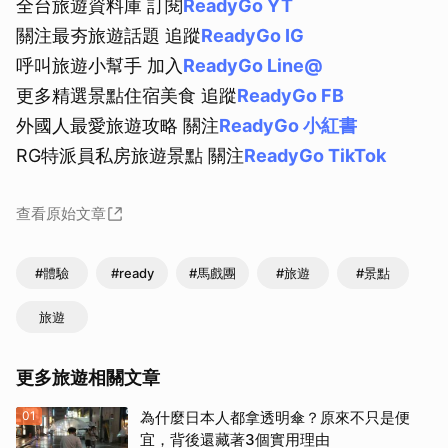
全台旅遊資料庫 訂閱
ReadyGo YT
關注最夯旅遊話題 追蹤
ReadyGo IG
呼叫旅遊小幫手 加入
ReadyGo Line@
更多精選景點住宿美食 追蹤
ReadyGo FB
外國人最愛旅遊攻略 關注
ReadyGo 小紅書
RG特派員私房旅遊景點 關注
ReadyGo TikTok
查看原始文章
#體驗
#ready
#馬戲團
#旅遊
#景點
旅遊
更多旅遊相關文章
01
為什麼日本人都拿透明傘？原來不只是便
宜，背後還藏著3個實用理由