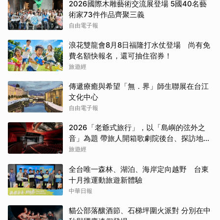
2026國際木雕藝術交流展登場 5國40名藝
術家73件作品齊聚三義
自由電子報
浪花雙龍會8月8日福隆打水仗登場 尚有免
費名額快報名，還可抽住宿券！
旅遊經
傳遞療癒與希望「無．界」師生聯展在台江
文化中心
自由電子報
2026「老爺式旅行」，以「島嶼的弦外之
音」為題 帶旅人開箱歌劇院後台、探訪地下
舞廳年代及體驗民歌
旅遊經
全台唯一森林、湖泊、海岸定向越野 台東
十月推運動旅遊新體驗
中華日報
貓公部落釀酒節、石梯坪圍火派對 分別在中