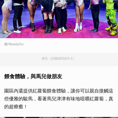
圖/ReadyGo
廣告（請繼續閱讀本文）
餵食體驗，與馬兒做朋友
園區內還提供紅蘿蔔餵食體驗，讓你可以親自接觸這
些優雅的駿馬，看著馬兒津津有味地咀嚼紅蘿蔔，真
的超療癒！