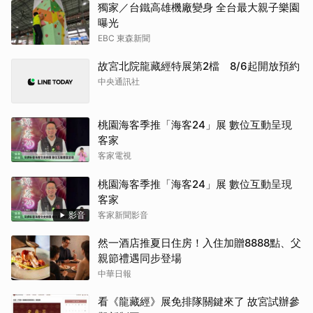
獨家／台鐵高雄機廠變身 全台最大親子樂園
曝光
EBC 東森新聞
故宮北院龍藏經特展第2檔 8/6起開放預約
中央通訊社
桃園海客季推「海客24」展 數位互動呈現
客家
客家電視
桃園海客季推「海客24」展 數位互動呈現
客家
影音
客家新聞影音
然一酒店推夏日住房！入住加贈8888點、父
親節禮遇同步登場
中華日報
看《龍藏經》展免排隊關鍵來了 故宮試辦參