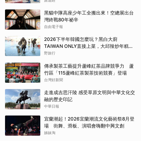
旅遊經
黑貓中隊高座少年工全搬出來！空總展出台
灣終戰80年祕辛
自由電子報
2026下半年韓國怎麼玩？黑白大廚
TAIWAN ONLY直接上菜，大邱辣炒年糕
節、洪川江冬季節接力登場
野旅行
傳承製茶工藝提升蘆峰紅茶品牌競爭力 蘆
竹區「115蘆峰紅茶製茶技術競賽」登場
台灣好新聞
走進成吉思汗陵 感受草原文明與中華文化交
融的歷史印記
中華日報
宜蘭潮起！2026宜蘭潮流文化藝術祭8月登
場 街舞、滑板、演唱會嗨翻中興文創
姊妹淘