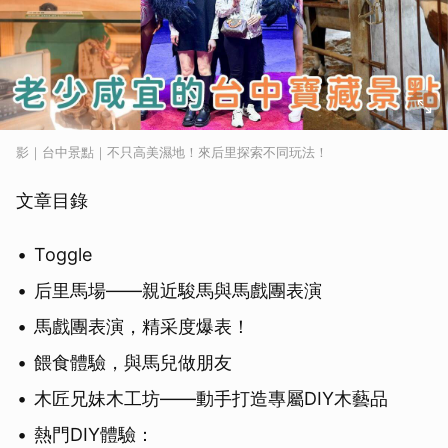
影｜台中景點｜不只高美濕地！來后里探索不同玩法！
文章目錄
Toggle
后里馬場——親近駿馬與馬戲團表演
馬戲團表演，精采度爆表！
餵食體驗，與馬兒做朋友
木匠兄妹木工坊——動手打造專屬DIY木藝品
熱門DIY體驗：