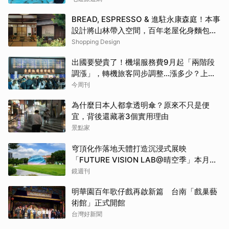
BREAD, ESPRESSO & 進駐永康森庭！本事
設計將山林帶入空間，百年老屋化身麵包咖
啡廳
Shopping Design
出國要變貴了！機場服務費9月起「兩階段
調漲」，轉機旅客同步調整…漲多少？上路
時間曝光
今周刊
為什麼日本人都拿透明傘？原來不只是便
宜，背後還藏著3個實用理由
景點家
穹頂化作落地天體打造沉浸式展映
「FUTURE VISION LAB@晴空季」本月登
場
鏡週刊
明華園百年歌仔戲再啟新篇 台南「戲巢藝
術館」正式開館
台灣好新聞