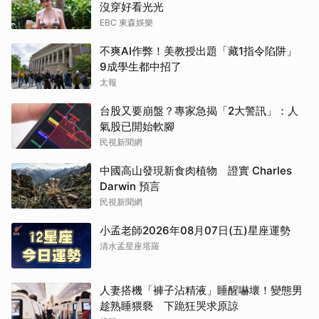
沒穿好看光光
EBC 東森娛樂
不爽AI作弊！美教授出題「藏1指令陷阱」
9成學生都中招了
太報
台股又要崩盤？專家急揭「2大警訊」：人
氣股已開始軟腳
民視新聞網
中國高山發現新食肉植物 證實 Charles
Darwin 預言
民視新聞網
小孟老師2026年08月07日(五)星座運勢
清水孟星座塔羅
人妻搭機「褲子沾精液」睡醒嚇壞！變態男
趁熟睡猥褻 下跪狂哭求原諒