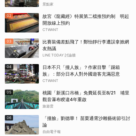
景點家
02
故宮《龍藏經》特展第二檔推預約制 明起
開放線上預約
CTWANT
03
比賽裝備差點飛了！鄭怡靜行李遭誤拿掀網
友熱議
LINE TODAY 討論牆
04
日本不只「撞人族」？作家目擊「踢箱
族」：部分日本人對外國遊客充滿惡意
CTWANT
05
桃園「新溪口吊橋」免費延長至8/21 埔里
觀音瀑布睽違4年重啟
旅遊雲
06
「撞臉」劉德華！ 苗栗通霄沙雕藝術節引討
論
自由電子報