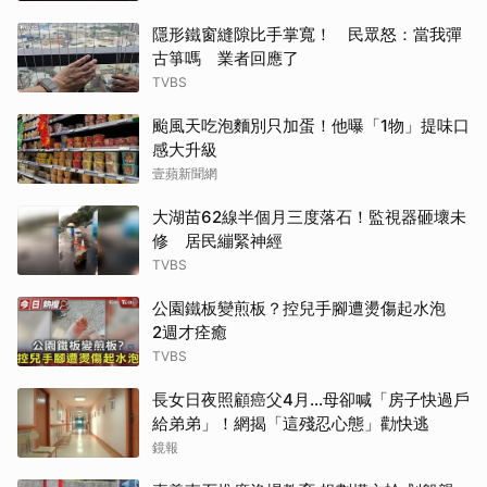
隱形鐵窗縫隙比手掌寬！ 民眾怒：當我彈
古箏嗎 業者回應了
TVBS
颱風天吃泡麵別只加蛋！他曝「1物」提味口
感大升級
壹蘋新聞網
大湖苗62線半個月三度落石！監視器砸壞未
修 居民繃緊神經
TVBS
公園鐵板變煎板？控兒手腳遭燙傷起水泡
2週才痊癒
TVBS
長女日夜照顧癌父4月…母卻喊「房子快過戶
給弟弟」！網揭「這殘忍心態」勸快逃
鏡報