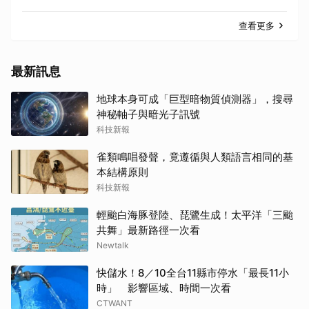
查看更多
最新訊息
地球本身可成「巨型暗物質偵測器」，搜尋
神秘軸子與暗光子訊號
科技新報
雀類鳴唱發聲，竟遵循與人類語言相同的基
本結構原則
科技新報
輕颱白海豚登陸、琵鷺生成！太平洋「三颱
共舞」最新路徑一次看
Newtalk
快儲水！8／10全台11縣市停水「最長11小
時」 影響區域、時間一次看
CTWANT