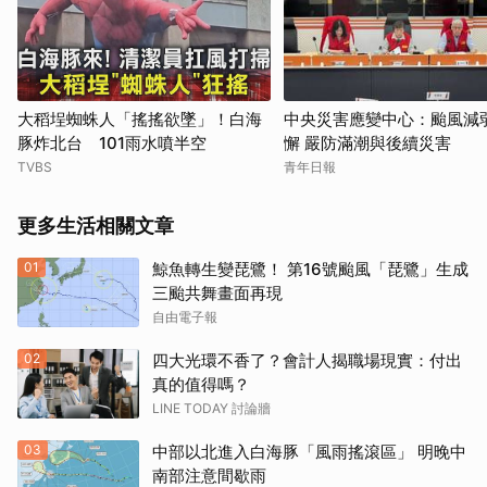
大稻埕蜘蛛人「搖搖欲墜」！白海
中央災害應變中心：颱風減
豚炸北台 101雨水噴半空
懈 嚴防滿潮與後續災害
TVBS
青年日報
更多生活相關文章
01
鯨魚轉生變琵鷺！ 第16號颱風「琵鷺」生成
三颱共舞畫面再現
自由電子報
02
四大光環不香了？會計人揭職場現實：付出
真的值得嗎？
LINE TODAY 討論牆
03
中部以北進入白海豚「風雨搖滾區」 明晚中
南部注意間歇雨