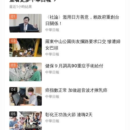
最近1小時結果
01
〈社論〉濫用日方善意，賴政府重創台
日關係！
中華日報
02
羅東中山公園街友攔路要求口交 慘遭婦
女巴頭
中華日報
03
健保９月調高90重症手術給付
中華日報
04
癌指數正常 加做超音波才揪乳癌
中華日報
05
彰化王功漁火節 連嗨2天
中華日報