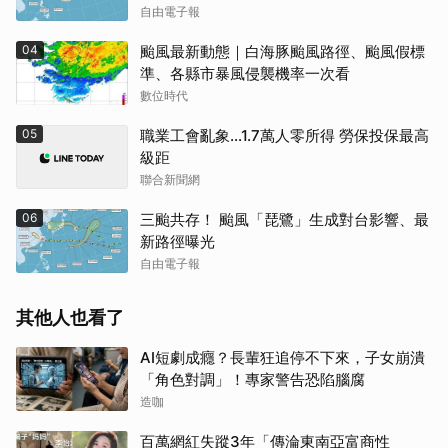
自由電子報
04
颱風最新動態｜白海豚颱風路徑、颱風假標
準、各縣市暴風侵襲機率一次看
數位時代
05
職業工會亂象…1.7萬人零所得 勞保投保最高
級距
聯合新聞網
06
三颱共存！ 颱風「琵鷺」生成對台影響、最
新路徑曝光
自由電子報
其他人也看了
AI短劇成癮？長輩狂追停不下來，子女崩潰
「角色對調」！專家警告恐陷腦腐
造咖
百萬網紅失蹤3年「傳淪東南亞富商性