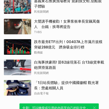
嘉義東石推廣漁場教育 規劃摸文蛤.划船親
子體驗
民視新聞網
大聲講手機被勸！女乘客衝車長室飆罵傷
人 台鐵：挨辱將提告
TVBS
跌市最夯ETF出列！00407A上市滿月規模
突破288億元 躋身吸金排行榜
觀傳媒
白海豚挾豪雨! 苗62線現落石 台13線貨車載
砲彈滑落路面
民視新聞網
「1日站長體驗」提供中國國徽帽 觀光署
長：懲處相關人員
自由電子報
全新體驗！一鍵引用此內容，透過發布貼
可以轉發或引用此內容至自己的貼文中，