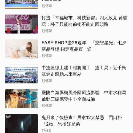
觀傳媒
打造「幸福城市、科技新都」四大政見 黃嫈
珺：朴子只能向前衝不能走回頭路
觀傳媒
EASY SHOP慶26週年 「戀戀星光」七夕
新品登場 指定商品買一送一
觀傳媒
中捷藍線土建工程將開工 捷工局：近千民
眾健走踩點未來車站
觀傳媒
嚴防白海豚颱風外圍環流影響 中市水利局
啟動三級應變中心全面戒備
觀傳媒
鬼月來了快檢查！居家12大禁忌 門口掛
「2物」恐招好兄弟
TVBS