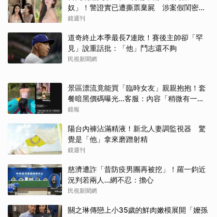
奴」！警證實已遭撕票棄屍 涉案假閨密近
況曝光
鏡週刊
道奇終止本季最長7連敗！賽後主帥卻「罕
見」說重話批：「他」鬥志還不夠
民視新聞網
景區漂流竟能買「臨時女友」親親抱抱！套
餐暗黑價碼曝光…客服：內容「稍微有一點
尺度」
鏡報
陽台內褲沾滿精液！新北人妻調監視器 驚
覺是「他」拿來磨蹭射精
鏡週刊
慈濟遭詐「昔防疫男團再被挖」！羅一鈞近
況判若兩人…網不忍：擔心
民視新聞網
關之琳傳戀上小35歲的鮮肉嫩模展開「嬤孫