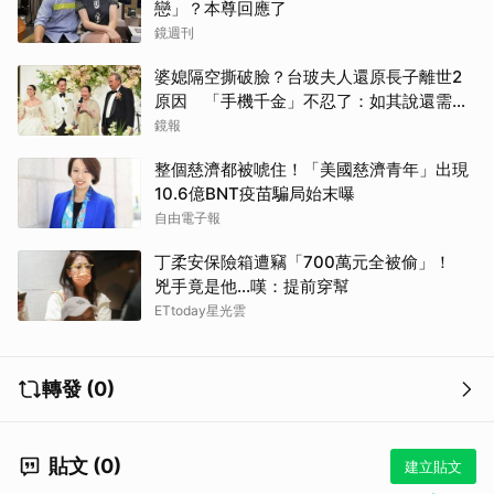
戀」？本尊回應了
鏡週刊
婆媳隔空撕破臉？台玻夫人還原長子離世2
原因 「手機千金」不忍了：如其說還需要
離開嗎？
鏡報
整個慈濟都被唬住！「美國慈濟青年」出現
10.6億BNT疫苗騙局始末曝
自由電子報
丁柔安保險箱遭竊「700萬元全被偷」！
兇手竟是他...嘆：提前穿幫
ETtoday星光雲
轉發 (0)
貼文 (0)
建立貼文