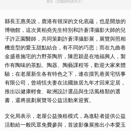
廣告（請繼續閱讀本文）
縣長王惠美說，鹿港有很深的文化底蘊，也是開放的
博物館，這次黃柏堯先生特別和許蒼澤攝影大師的兒
子許正園醫師，共同策劃許蒼澤攝影展，展覽與照相
機造型的愛玉甜點結合，有不同的巧思；而在九曲巷
金盛巷施宅的力野茶陶所，陳思穎是在地福興人，製
作有陶味的茶點、陶器、陶藝課程等，歡迎大家來體
驗；在老屋新生各有特色之下，連在摸乳巷黃宅恬事
有限公司，曾靖恬夫妻在法國旅居九年才回來定居，
推出以健康輕食、歐洲設計選品與生活風格類的選
書，還將規劃展覽等公益活動來迎賓。
文化局表示，老屋公益換租模式，為進駐者提供公益
活動給一般民眾免費參與，首波影像展推出小本愛玉