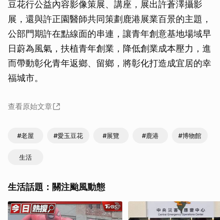
豆花行公益內容影像策展、講座，展出許蒼澤攝影
展，還與許正園醫師共同策劃鹿港展業百景的主題，
公部門期許在點線面的串連，讓青年創意基地場域早
日蔚為風氣，扶植青年創業，降低創業成本壓力，進
而帶動彰化青年返鄉、留鄉，將彰化打造成宜居的幸
福城市。
查看原始文章
#老屋
#愛玉豆花
#展覽
#鹿港
#博物館
生活
生活話題：關注颱風動態