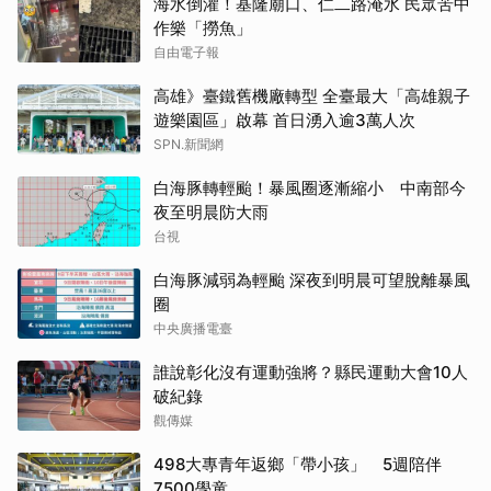
海水倒灌！基隆廟口、仁二路淹水 民眾苦中
作樂「撈魚」
自由電子報
高雄》臺鐵舊機廠轉型 全臺最大「高雄親子
遊樂園區」啟幕 首日湧入逾3萬人次
SPN.新聞網
白海豚轉輕颱！暴風圈逐漸縮小 中南部今
夜至明晨防大雨
台視
白海豚減弱為輕颱 深夜到明晨可望脫離暴風
圈
中央廣播電臺
誰說彰化沒有運動強將？縣民運動大會10人
破紀錄
觀傳媒
498大專青年返鄉「帶小孩」 5週陪伴
7500學童