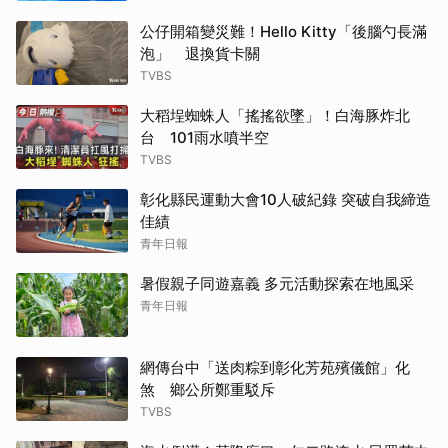
公仔開箱變災難！Hello Kitty「後腦勺長滿
泡」 退換貨卡關
TVBS
大稻埕蜘蛛人「搖搖欲墜」！白海豚炸北
台 101雨水噴半空
TVBS
彰化縣民運動大會10人破紀錄 突破自我締造
佳績
青年日報
暑假親子同遊嘉義 多元活動探索在地風采
青年日報
網傳台中「送肉粽到彰化芳苑殯儀館」化
煞 鄉公所鄭重駁斥
TVBS