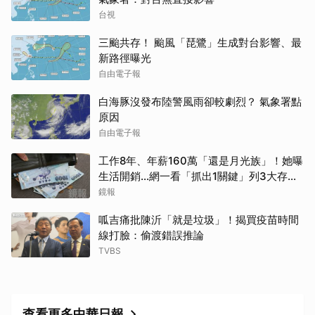
台視
三颱共存！ 颱風「琵鷺」生成對台影響、最
新路徑曝光
自由電子報
白海豚沒發布陸警風雨卻較劇烈？ 氣象署點
原因
自由電子報
工作8年、年薪160萬「還是月光族」！她曝
生活開銷…網一看「抓出1關鍵」列3大存錢
法
鏡報
呱吉痛批陳沂「就是垃圾」！揭買疫苗時間
線打臉：偷渡錯誤推論
TVBS
查看更多中華日報