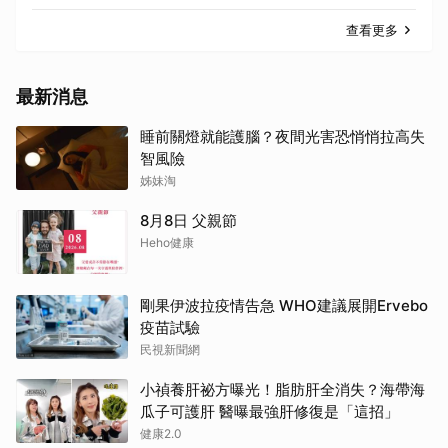
查看更多
最新消息
睡前關燈就能護腦？夜間光害恐悄悄拉高失
智風險
姊妹淘
8月8日 父親節
Heho健康
剛果伊波拉疫情告急 WHO建議展開Ervebo
疫苗試驗
民視新聞網
小禎養肝祕方曝光！脂肪肝全消失？海帶海
瓜子可護肝 醫曝最強肝修復是「這招」
健康2.0