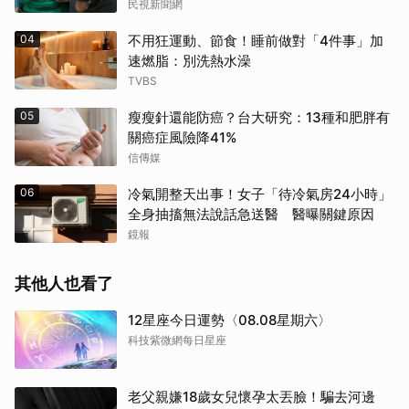
民視新聞網
04
不用狂運動、節食！睡前做對「4件事」加
速燃脂：別洗熱水澡
TVBS
05
瘦瘦針還能防癌？台大研究：13種和肥胖有
關癌症風險降41%
信傳媒
06
冷氣開整天出事！女子「待冷氣房24小時」
全身抽搐無法說話急送醫 醫曝關鍵原因
鏡報
其他人也看了
12星座今日運勢〈08.08星期六〉
科技紫微網每日星座
老父親嫌18歲女兒懷孕太丟臉！騙去河邊