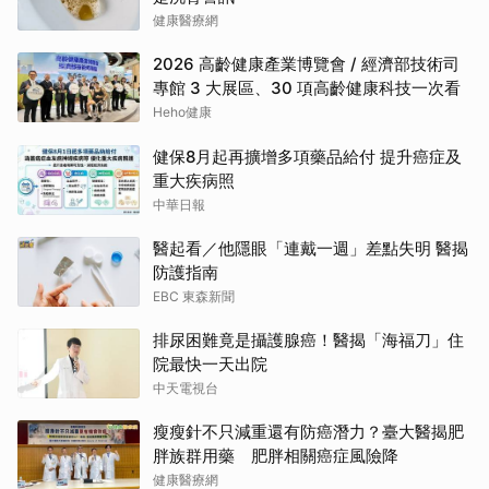
健康醫療網
2026 高齡健康產業博覽會 / 經濟部技術司
專館 3 大展區、30 項高齡健康科技一次看
Heho健康
健保8月起再擴增多項藥品給付 提升癌症及
重大疾病照
中華日報
醫起看／他隱眼「連戴一週」差點失明 醫揭
防護指南
EBC 東森新聞
排尿困難竟是攝護腺癌！醫揭「海福刀」住
院最快一天出院
中天電視台
瘦瘦針不只減重還有防癌潛力？臺大醫揭肥
胖族群用藥 肥胖相關癌症風險降
健康醫療網