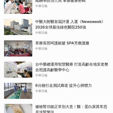
闖關學防治三高 掌握健康密碼
中華日報
中醫大附醫首屆評選 入選《Newsweek》
2026全球最佳綠色醫院250強
中華日報
草療長照呵護銀髮 SPA芳療護膝
中華日報
台中榮總運用智慧醫療 打造高齡在地安老整
合照護高齡醫學中心
中華日報
6分鐘行走測試廊道 提升心肺體力
中華日報
健檢腎功能正常別大意！醫：蛋白尿異常恐
是洗腎警訊