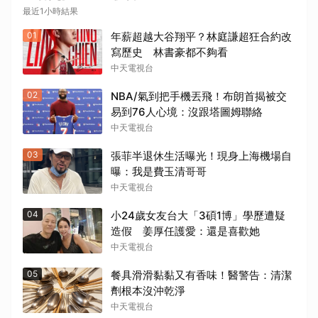
最近1小時結果
01
年薪超越大谷翔平？林庭謙超狂合約改
寫歷史 林書豪都不夠看
中天電視台
02
NBA/氣到把手機丟飛！布朗首揭被交
易到76人心境：沒跟塔圖姆聯絡
中天電視台
03
張菲半退休生活曝光！現身上海機場自
曝：我是費玉清哥哥
中天電視台
04
小24歲女友台大「3碩1博」學歷遭疑
造假 姜厚任護愛：還是喜歡她
中天電視台
05
餐具滑滑黏黏又有香味！醫警告：清潔
劑根本沒沖乾淨
中天電視台