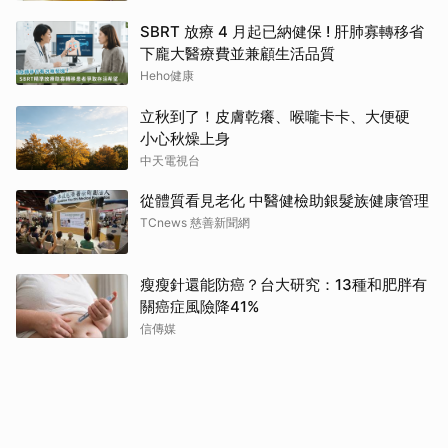
SBRT 放療 4 月起已納健保 ! 肝肺寡轉移省
下龐大醫療費並兼顧生活品質
Heho健康
立秋到了！皮膚乾癢、喉嚨卡卡、大便硬
小心秋燥上身
中天電視台
從體質看見老化 中醫健檢助銀髮族健康管理
TCnews 慈善新聞網
瘦瘦針還能防癌？台大研究：13種和肥胖有
關癌症風險降41%
信傳媒