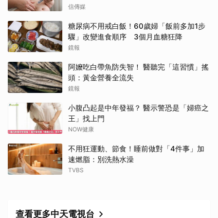
信傳媒
糖尿病不用戒白飯！60歲婦「飯前多加1步
驟」改變進食順序 3個月血糖狂降
鏡報
取消
阿嬤吃白帶魚防失智！ 醫聽完「這習慣」搖
頭：黃金營養全流失
鏡報
小腹凸起是中年發福？ 醫示警恐是「婦癌之
王」找上門
NOW健康
不用狂運動、節食！睡前做對「4件事」加
速燃脂：別洗熱水澡
TVBS
查看更多中天電視台