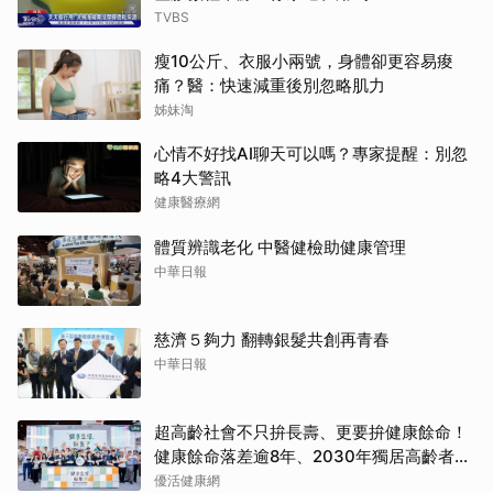
TVBS
瘦10公斤、衣服小兩號，身體卻更容易痠
痛？醫：快速減重後別忽略肌力
姊妹淘
心情不好找AI聊天可以嗎？專家提醒：別忽
略4大警訊
健康醫療網
體質辨識老化 中醫健檢助健康管理
中華日報
慈濟５夠力 翻轉銀髮共創再青春
中華日報
超高齡社會不只拚長壽、更要拚健康餘命！
健康餘命落差逾8年、2030年獨居高齡者估
破百萬戶
優活健康網