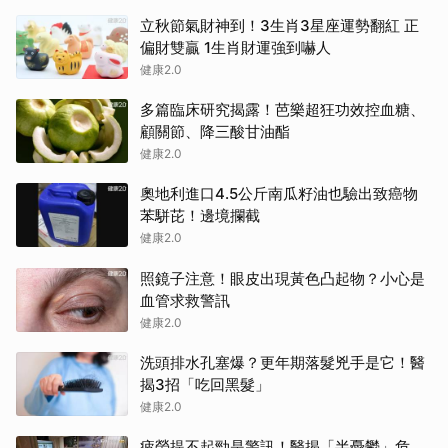
立秋節氣財神到！3生肖3星座運勢翻紅 正
偏財雙贏 1生肖財運強到嚇人
健康2.0
多篇臨床研究揭露！芭樂超狂功效控血糖、
顧關節、降三酸甘油酯
健康2.0
奧地利進口4.5公斤南瓜籽油也驗出致癌物
苯駢芘！邊境攔截
健康2.0
照鏡子注意！眼皮出現黃色凸起物？小心是
血管求救警訊
健康2.0
洗頭排水孔塞爆？更年期落髮兇手是它！醫
揭3招「吃回黑髮」
健康2.0
疲勞提不起勁是警訊！醫揭「半憂鬱」危