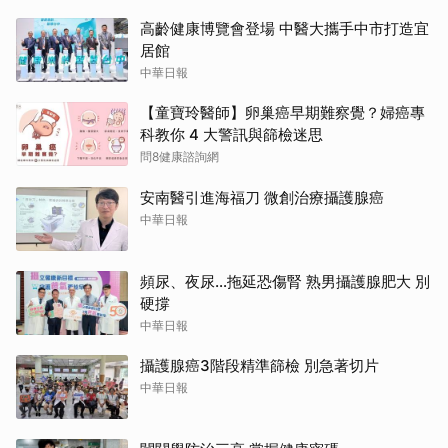
高齡健康博覽會登場 中醫大攜手中市打造宜
居館
中華日報
【童寶玲醫師】卵巢癌早期難察覺？婦癌專
科教你 4 大警訊與篩檢迷思
問8健康諮詢網
安南醫引進海福刀 微創治療攝護腺癌
中華日報
頻尿、夜尿…拖延恐傷腎 熟男攝護腺肥大 別
硬撐
中華日報
攝護腺癌3階段精準篩檢 別急著切片
中華日報