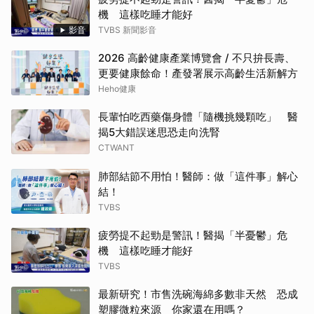
機 這樣吃睡才能好
影音
TVBS 新聞影音
2026 高齡健康產業博覽會 / 不只拚長壽、
更要健康餘命！產發署展示高齡生活新解方
Heho健康
長輩怕吃西藥傷身體「隨機挑幾顆吃」 醫
揭5大錯誤迷思恐走向洗腎
CTWANT
肺部結節不用怕！醫師：做「這件事」解心
結！
TVBS
疲勞提不起勁是警訊！醫揭「半憂鬱」危
機 這樣吃睡才能好
TVBS
最新研究！市售洗碗海綿多數非天然 恐成
塑膠微粒來源 你家還在用嗎？