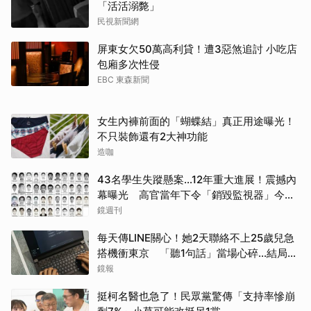
「活活溺斃」
民視新聞網
屏東女欠50萬高利貸！遭3惡煞追討 小吃店
包廂多次性侵
EBC 東森新聞
女生內褲前面的「蝴蝶結」真正用途曝光！
不只裝飾還有2大神功能
造咖
43名學生失蹤懸案...12年重大進展！震撼內
幕曝光 高官當年下令「銷毀監視器」今遭
逮
鏡週刊
每天傳LINE關心！她2天聯絡不上25歲兒急
搭機衝東京 「聽1句話」當場心碎...結局看
哭網
鏡報
挺柯名醫也急了！民眾黨驚傳「支持率慘崩