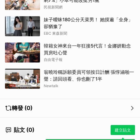
剩7%」小草可能改挺另1黨
民視新聞網
妹子曖昧180公分天菜男！ 她摸遍「全身」
卻猶豫了
EBC 東森新聞
韓籍女神來台一年狂接5代言！金娜妍動念
買房吐心聲
自由電子報
翁曉玲稱訴願委員可領按日計酬 張惇涵啪一
聲：請回頭看、你也刪了1半
Newtalk
轉發 (0)
貼文 (0)
建立貼文