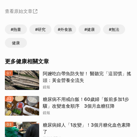
查看原始文章
#熱量
#研究
#外食族
#健康
#無法
健康
更多健康相關文章
01
阿嬤吃白帶魚防失智！ 醫聽完「這習慣」搖
頭：黃金營養全流失
鏡報
02
糖尿病不用戒白飯！60歲婦「飯前多加1步
驟」改變進食順序 3個月血糖狂降
鏡報
03
糖尿病婦人「1改變」！3個月糖化血色素降
了