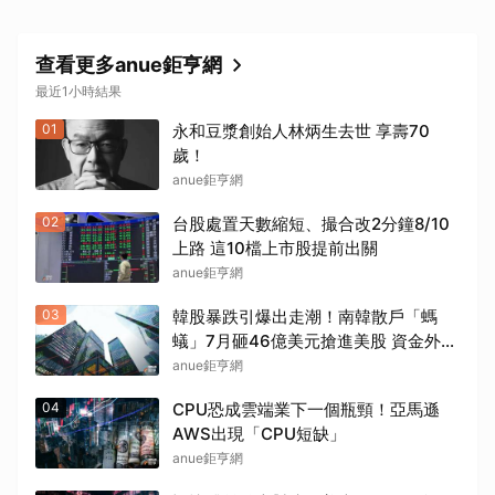
查看更多anue鉅亨網
最近1小時結果
01
永和豆漿創始人林炳生去世 享壽70
歲！
取消
anue鉅亨網
02
台股處置天數縮短、撮合改2分鐘8/10
上路 這10檔上市股提前出關
anue鉅亨網
03
韓股暴跌引爆出走潮！南韓散戶「螞
蟻」7月砸46億美元搶進美股 資金外流
考驗韓元
anue鉅亨網
04
CPU恐成雲端業下一個瓶頸！亞馬遜
AWS出現「CPU短缺」
anue鉅亨網