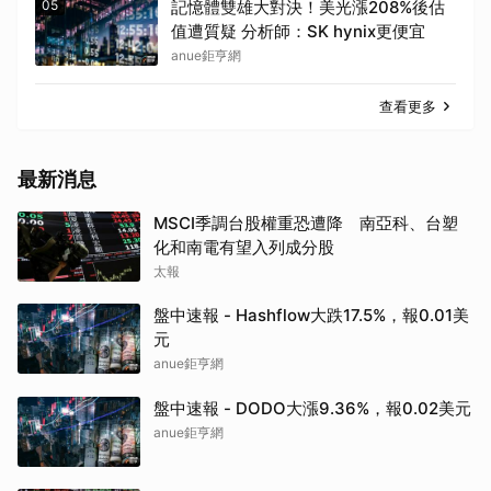
05
記憶體雙雄大對決！美光漲208%後估
值遭質疑 分析師：SK hynix更便宜
anue鉅亨網
查看更多
最新消息
MSCI季調台股權重恐遭降 南亞科、台塑
化和南電有望入列成分股
太報
盤中速報 - Hashflow大跌17.5%，報0.01美
元
anue鉅亨網
盤中速報 - DODO大漲9.36%，報0.02美元
anue鉅亨網