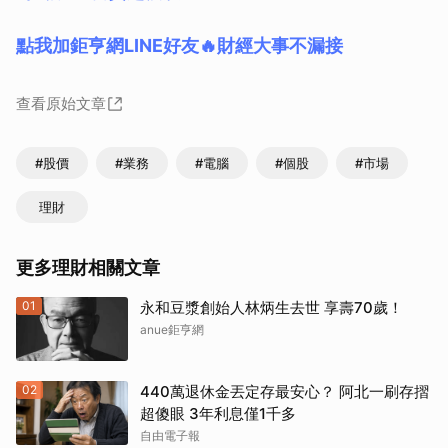
點我加鉅亨網LINE好友🔥財經大事不漏接
查看原始文章
#股價
#業務
#電腦
#個股
#市場
理財
更多理財相關文章
01
永和豆漿創始人林炳生去世 享壽70歲！
anue鉅亨網
02
440萬退休金丟定存最安心？ 阿北一刷存摺
超傻眼 3年利息僅1千多
自由電子報