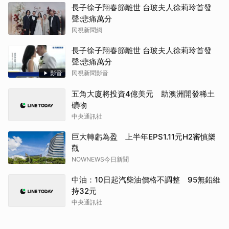
長子徐子翔春節離世 台玻夫人徐莉玲首發
聲:悲痛萬分
民視新聞網
長子徐子翔春節離世 台玻夫人徐莉玲首發
聲:悲痛萬分
影音
民視新聞影音
五角大廈將投資4億美元 助澳洲開發稀土
礦物
中央通訊社
巨大轉虧為盈 上半年EPS1.11元H2審慎樂
觀
NOWNEWS今日新聞
中油：10日起汽柴油價格不調整 95無鉛維
持32元
中央通訊社