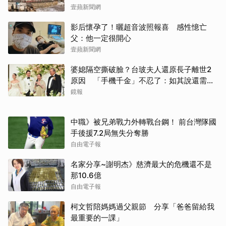
壹蘋新聞網
影后懷孕了！曬超音波照報喜 感性憶亡
父：他一定很開心
壹蘋新聞網
婆媳隔空撕破臉？台玻夫人還原長子離世2
原因 「手機千金」不忍了：如其說還需要
離開嗎？
鏡報
中職》被兄弟戰力外轉戰台鋼！ 前台灣隊國
手後援7.2局無失分奪勝
自由電子報
名家分享~謝明杰》慈濟最大的危機還不是
那10.6億
自由電子報
柯文哲陪媽媽過父親節 分享「爸爸留給我
最重要的一課」