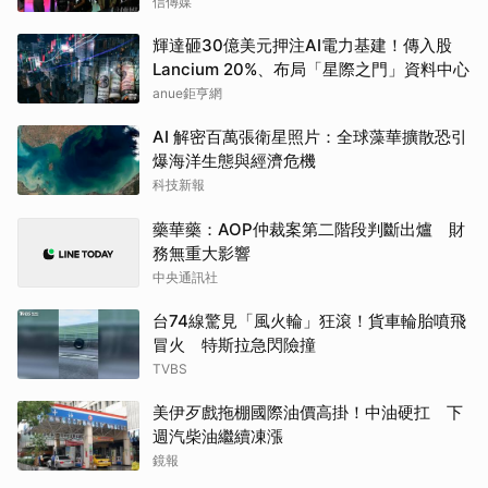
信傳媒
輝達砸30億美元押注AI電力基建！傳入股
Lancium 20%、布局「星際之門」資料中心
anue鉅亨網
AI 解密百萬張衛星照片：全球藻華擴散恐引
爆海洋生態與經濟危機
科技新報
藥華藥：AOP仲裁案第二階段判斷出爐 財
務無重大影響
中央通訊社
台74線驚見「風火輪」狂滾！貨車輪胎噴飛
冒火 特斯拉急閃險撞
TVBS
美伊歹戲拖棚國際油價高掛！中油硬扛 下
週汽柴油繼續凍漲
鏡報