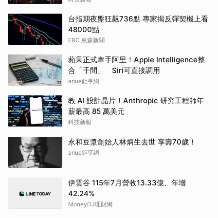
台指期夜盤狂飆736點 專家揭反彈契機上看
48000點
EBC 東森新聞
蘋果正式牽手阿里！Apple Intelligence整
合「千問」 Siri可直接調用
anue鉅亨網
教 AI 設計晶片！Anthropic 研究工程師年
薪最高 85 萬美元
科技新報
永和豆漿創始人林炳生去世 享壽70歲！
anue鉅亨網
伊雲谷 115年7月營收13.33億、年增
42.24%
MoneyDJ理財網