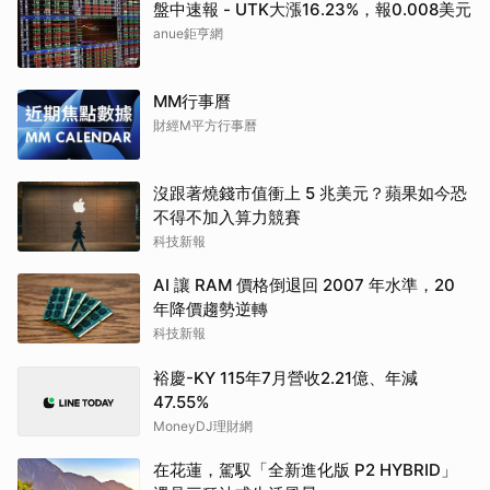
盤中速報 - UTK大漲16.23%，報0.008美元
anue鉅亨網
MM行事曆
財經M平方行事曆
沒跟著燒錢市值衝上 5 兆美元？蘋果如今恐
不得不加入算力競賽
科技新報
AI 讓 RAM 價格倒退回 2007 年水準，20
年降價趨勢逆轉
科技新報
裕慶-KY 115年7月營收2.21億、年減
47.55%
MoneyDJ理財網
在花蓮，駕馭「全新進化版 P2 HYBRID」