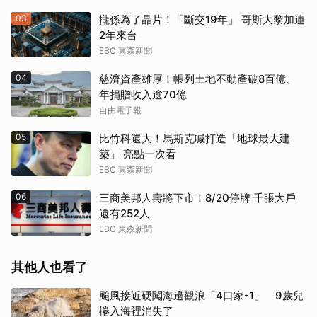
03
攏係為了晶片！「斷交19年」 哥斯大黎加連
2年來台
EBC 東森新聞
04
慈濟資產雄厚！帳列土地不動產破8百億、
年捐贈收入逾70億
自由電子報
05
比竹科還大！馬斯克喊打造「地球最大建
築」 亮點一次看
EBC 東森新聞
06
三商美邦人壽將下市！8/20停牌 千張大戶
還有252人
EBC 東森新聞
其他人也看了
颱風接近硬闖海邊觀浪「4口家-1」 9歲兒
捲入海裡消失了