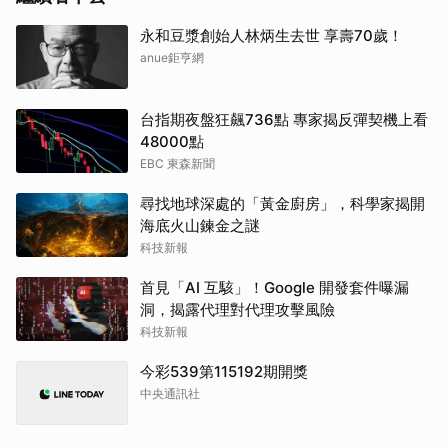
永和豆漿創始人林炳生去世 享壽70歲！
anue鉅亨網
台指期夜盤狂飆736點 專家揭反彈契機上看
48000點
EBC 東森新聞
尋找地球深處的「黃金廚房」，科學家揭開
海底火山鍊金之謎
科技新報
首見「AI 互駭」！Google 開發套件曝漏
洞，揭露代理對代理攻擊風險
科技新報
今彩539第115192期開獎
中央通訊社