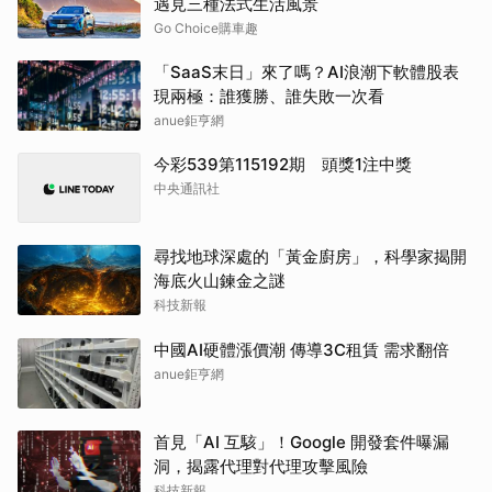
遇見三種法式生活風景
Go Choice購車趣
「SaaS末日」來了嗎？AI浪潮下軟體股表
現兩極：誰獲勝、誰失敗一次看
anue鉅亨網
今彩539第115192期 頭獎1注中獎
中央通訊社
尋找地球深處的「黃金廚房」，科學家揭開
海底火山鍊金之謎
科技新報
中國AI硬體漲價潮 傳導3C租賃 需求翻倍
anue鉅亨網
首見「AI 互駭」！Google 開發套件曝漏
洞，揭露代理對代理攻擊風險
科技新報