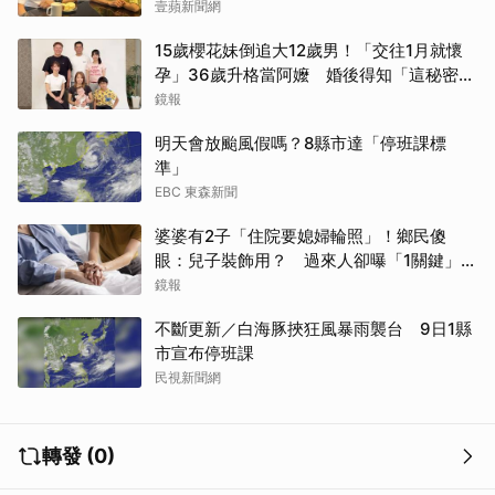
壹蘋新聞網
15歲櫻花妹倒追大12歲男！「交往1月就懷
孕」36歲升格當阿嬤 婚後得知「這秘密」
傻眼了
鏡報
明天會放颱風假嗎？8縣市達「停班課標
準」
EBC 東森新聞
婆婆有2子「住院要媳婦輪照」！鄉民傻
眼：兒子裝飾用？ 過來人卻曝「1關鍵」才
做決定
鏡報
不斷更新／白海豚挾狂風暴雨襲台 9日1縣
市宣布停班課
民視新聞網
轉發 (0)