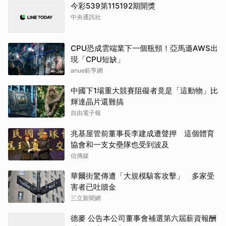
今彩539第115192期開獎
中央通訊社
CPU恐成雲端業下一個瓶頸！亞馬遜AWS出
現「CPU短缺」
anue鉅亨網
中國下1場重大競賽阻礙者竟是「這動物」比
輝達晶片還難搞
自由電子報
兆基屋管前董事長李建成遭聲押 這個體育
協會和一支女壘隊也受到波及
信傳媒
華爾街驚傳遭「大規模駭客攻擊」 多家受
害者已吐贖金
三立新聞網
德麥 公告本公司董事會補選第六屆薪資報酬