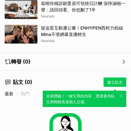
翁曉玲稱訴願委員可領按日計酬 張惇涵啪一
聲：請回頭看、你也刪了1半
Newtalk
疑追星互動遭公審！ENHYPEN西村力粉絲
Mina不堪網暴直播輕生
Newtalk
轉發 (0)
貼文 (0)
建立貼文
最新
熱門
全新體驗！一鍵引用此內容，透過發布貼
文來輕鬆表達個人立場。