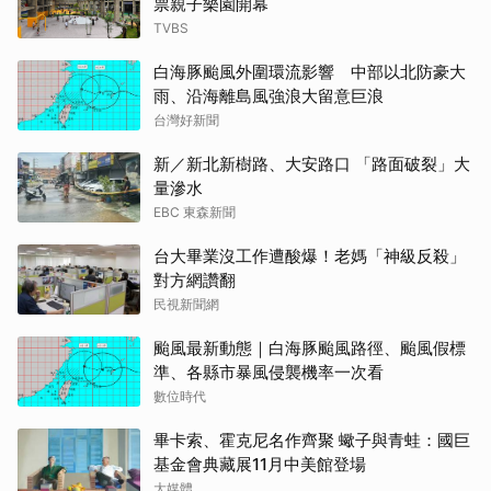
票親子樂園開幕
TVBS
白海豚颱風外圍環流影響 中部以北防豪大
雨、沿海離島風強浪大留意巨浪
台灣好新聞
新／新北新樹路、大安路口 「路面破裂」大
量滲水
EBC 東森新聞
台大畢業沒工作遭酸爆！老媽「神級反殺」
對方網讚翻
民視新聞網
颱風最新動態｜白海豚颱風路徑、颱風假標
準、各縣市暴風侵襲機率一次看
數位時代
畢卡索、霍克尼名作齊聚 蠍子與青蛙：國巨
基金會典藏展11月中美館登場
大媒體