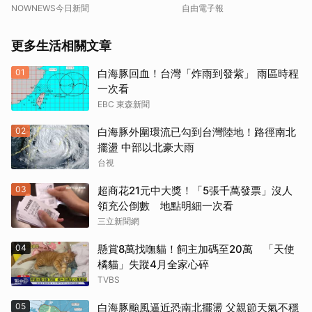
NOWNEWS今日新聞
自由電子報
更多生活相關文章
01
白海豚回血！台灣「炸雨到發紫」 雨區時程
一次看
EBC 東森新聞
02
白海豚外圍環流已勾到台灣陸地！路徑南北
擺盪 中部以北豪大雨
台視
03
超商花21元中大獎！「5張千萬發票」沒人
領充公倒數 地點明細一次看
三立新聞網
04
懸賞8萬找嘸貓！飼主加碼至20萬 「天使
橘貓」失蹤4月全家心碎
TVBS
05
白海豚颱風逼近恐南北擺盪 父親節天氣不穩