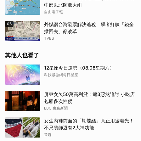
中部以北防豪大雨
自由電子報
06
外媒讚台灣發票解決逃稅 學者打臉「錢全
撒回去」籲改革
TVBS
其他人也看了
12星座今日運勢〈08.08星期六〉
科技紫微網每日星座
屏東女欠50萬高利貸！遭3惡煞追討 小吃店
包廂多次性侵
EBC 東森新聞
女生內褲前面的「蝴蝶結」真正用途曝光！
不只裝飾還有2大神功能
取消
造咖