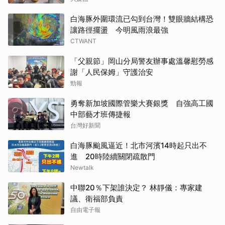
白海豚外圍環流已勾到台灣！雙眼牆結構恐
讓路徑擺盪 今明風雨浪最強
CTWANT
「父親節」岡山分局警友辦事處溫馨慰勞感
謝「人民保姆」守護治安
勁報
勇奪新加坡國際管樂大賽銀獎 自強高工國
中部藝才班傳捷報
台灣好新聞
白海豚颱風逼近！北市河濱14時起只出不
進 20時陸續關閉疏散門
Newtalk
中聯20％下架誰決定？ 林靜儀：專家建
議、衛福部負責
自由電子報