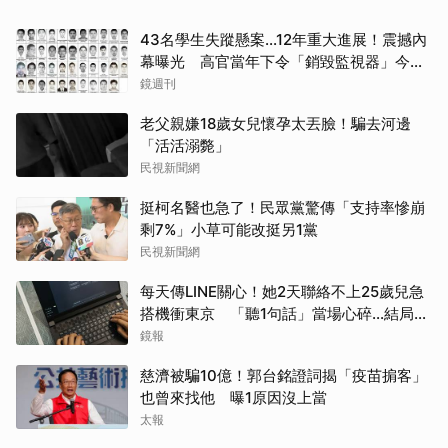
43名學生失蹤懸案...12年重大進展！震撼內
幕曝光 高官當年下令「銷毀監視器」今遭
逮
鏡週刊
老父親嫌18歲女兒懷孕太丟臉！騙去河邊
「活活溺斃」
民視新聞網
挺柯名醫也急了！民眾黨驚傳「支持率慘崩
剩7%」小草可能改挺另1黨
民視新聞網
每天傳LINE關心！她2天聯絡不上25歲兒急
搭機衝東京 「聽1句話」當場心碎...結局看
哭網
鏡報
慈濟被騙10億！郭台銘證詞揭「疫苗掮客」
也曾來找他 曝1原因沒上當
太報