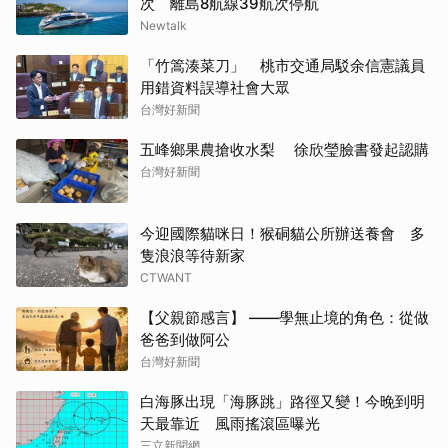
次 離島8航線39航次停航
Newtalk
「竹篙湊菜刀」 桃市交通局駁余信憲議員
用錯資料誤導社會大眾
台灣好新聞
五峰鄉果農搶收水梨 徐欣瑩臉書發起認購
台灣好新聞
今迎國際貓咪日！猴硐貓公所辦送養會 多
隻浪浪等待新家
CTWANT
【父親節感言】 ——學無止境的角色：從做
爸爸到做阿公
台灣好新聞
白海豚出現「海豚跳」路徑又變！今晚到明
天最靠近 風雨搖滾區曝光
三立新聞網