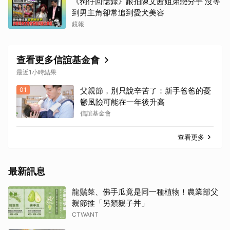
《狗仔回憶錄》跟拍陳文茜姐弟戀分手 沒等
到男主角卻常追到愛犬美容
鏡報
查看更多信誼基金會
最近1小時結果
01
父親節，別只說辛苦了：新手爸爸的憂
鬱風險可能在一年後升高
信誼基金會
查看更多
最新訊息
龍鬚菜、佛手瓜竟是同一種植物！農業部父
親節推「另類親子丼」
CTWANT