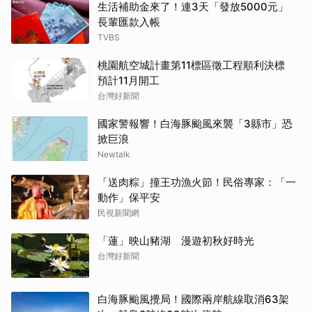
生活補助金來了！連3天「發放5000元」
長輩匯款入帳
TVBS
桃園航空城計畫第11標區徵工程順利決標
預計11月開工
台灣好新聞
國家警報響！白海豚颱風來襲「3縣市」恐
掀巨浪
Newtalk
「送肉粽」撞王功漁火節！民俗專家：「一
動作」保平安
民視新聞網
「蓮」映山豬湖 漫遊初秋好時光
台灣好新聞
白海豚颱風攪局！國際兩岸航線取消63架