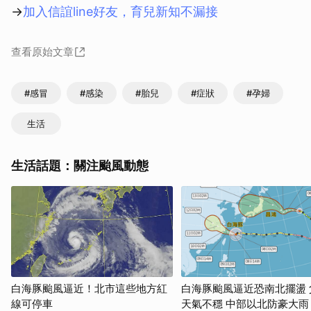
→
加入信誼line好友，育兒新知不漏接
查看原始文章
#感冒
#感染
#胎兒
#症狀
#孕婦
生活
生活話題：關注颱風動態
白海豚颱風逼近！北市這些地方紅
白海豚颱風逼近恐南北擺盪 
線可停車
天氣不穩 中部以北防豪大雨