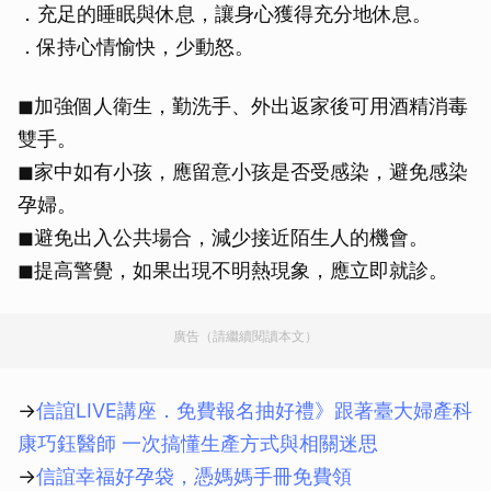
．充足的睡眠與休息，讓身心獲得充分地休息。
．保持心情愉快，少動怒。
◼加強個人衛生，勤洗手、外出返家後可用酒精消毒
雙手。
◼家中如有小孩，應留意小孩是否受感染，避免感染
孕婦。
◼避免出入公共場合，減少接近陌生人的機會。
◼提高警覺，如果出現不明熱現象，應立即就診。
廣告（請繼續閱讀本文）
→
信誼LIVE講座．免費報名抽好禮》跟著臺大婦產科
康巧鈺醫師 一次搞懂生產方式與相關迷思
→
信誼幸福好孕袋，憑媽媽手冊免費領