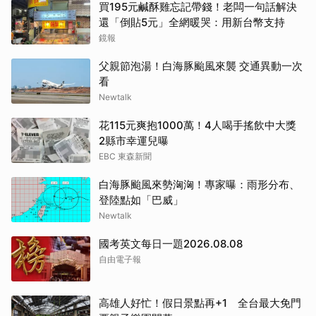
買195元鹹酥雞忘記帶錢！老闆一句話解決
還「倒貼5元」全網暖哭：用新台幣支持
鏡報
父親節泡湯！白海豚颱風來襲 交通異動一次
看
Newtalk
花115元爽抱1000萬！4人喝手搖飲中大獎
2縣市幸運兒曝
EBC 東森新聞
白海豚颱風來勢洶洶！專家曝：雨形分布、
登陸點如「巴威」
Newtalk
國考英文每日一題2026.08.08
自由電子報
高雄人好忙！假日景點再+1 全台最大免門