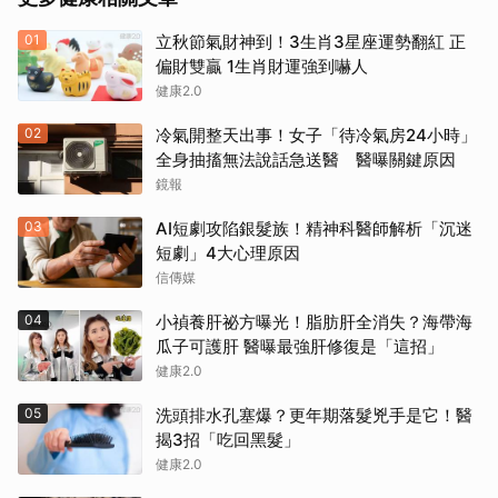
01
立秋節氣財神到！3生肖3星座運勢翻紅 正
偏財雙贏 1生肖財運強到嚇人
健康2.0
02
冷氣開整天出事！女子「待冷氣房24小時」
全身抽搐無法說話急送醫 醫曝關鍵原因
鏡報
03
AI短劇攻陷銀髮族！精神科醫師解析「沉迷
短劇」4大心理原因
信傳媒
04
小禎養肝祕方曝光！脂肪肝全消失？海帶海
瓜子可護肝 醫曝最強肝修復是「這招」
健康2.0
05
洗頭排水孔塞爆？更年期落髮兇手是它！醫
揭3招「吃回黑髮」
健康2.0