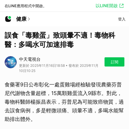
以LINE開啟
在LINE應用程式中開啟。
健康
登入
誤食「毒雞蛋」致頭暈不適！毒物科
醫：多喝水可加速排毒
中天電視台
訂閱
更新於 2025年11月16日18:58 • 發布於 2025年11月
10日10:25
食藥署9日公布彰化一處蛋雞場經檢驗發現農藥芬普
尼代謝物含量超標，15萬顆雞蛋流入9縣市。對此，
毒物科醫師楊振昌表示，芬普尼為可能致癌物質，過
去誤食病例，多是輕微頭痛、頭暈不適，多喝水能幫
助排出體外。