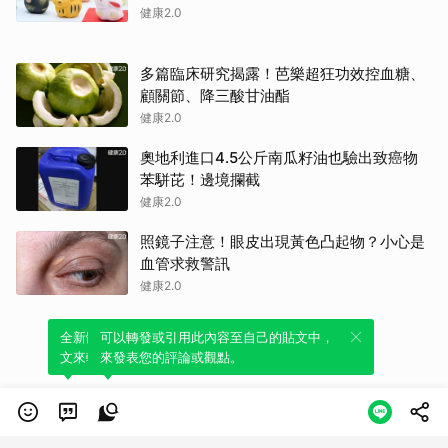
健康2.0
多篇臨床研究揭露！芭樂超狂功效控血糖、
顧關節、降三酸甘油酯
健康2.0
奧地利進口4.5公斤南瓜籽油也驗出致癌物
苯駢芘！邊境攔截
健康2.0
照鏡子注意！眼皮出現黃色凸起物？小心是
血管求救警訊
健康2.0
全新體驗！一鍵引用此內容，透過發布貼
可以轉發或引用此內容至自己的貼文中，
文來輕鬆表達個人立場。
來發表您的評論或觀點。
類別