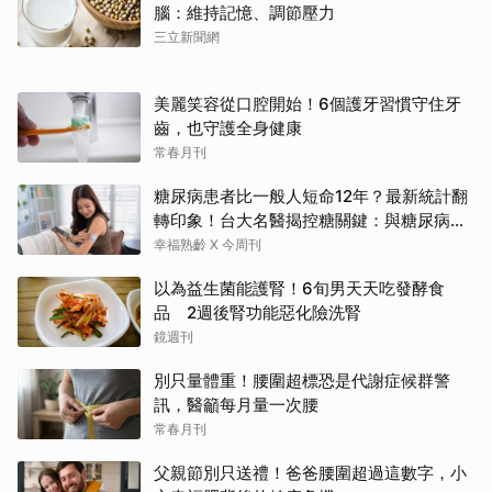
腦：維持記憶、調節壓力
三立新聞網
美麗笑容從口腔開始！6個護牙習慣守住牙
齒，也守護全身健康
常春月刊
糖尿病患者比一般人短命12年？最新統計翻
轉印象！台大名醫揭控糖關鍵：與糖尿病為
友、天長地久
幸福熟齡 X 今周刊
以為益生菌能護腎！6旬男天天吃發酵食
品 2週後腎功能惡化險洗腎
鏡週刊
別只量體重！腰圍超標恐是代謝症候群警
訊，醫籲每月量一次腰
常春月刊
父親節別只送禮！爸爸腰圍超過這數字，小