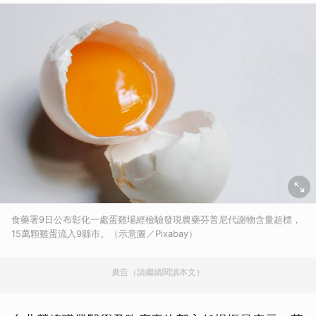
食藥署9日公布彰化一處蛋雞場經檢驗發現農藥芬普尼代謝物含量超標，
15萬顆雞蛋流入9縣市。（示意圖／Pixabay）
廣告（請繼續閱讀本文）