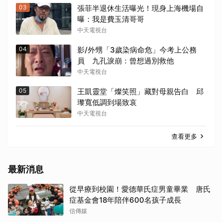
03
張菲半退休生活曝光！現身上海機場自
曝：我是費玉清哥哥
中天電視台
04
影/外甥「3歲染病命危」今考上公務
員 九孔淚崩：曾想過別救他
中天電視台
05
王凱靈堂「燦笑照」藏對母親告白 邱
瓈寬低調到場致哀
中天電視台
查看更多
最新消息
從早療到校園！愛德華氏症男童畢業 唐氏
症基金會18年陪伴600名孩子成長
信傳媒