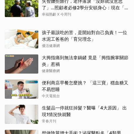
失智嬤拒旅行，老伴落淚「沒妳就沒意思
了」…照顧者必修2學分安頓身心：現在「這
樣」就好了
幸福熟齡 X 今周刊
孩子最該吃的苦，是開始對自己負責！一位
水泥工爸爸的「育兒理念」
優活健康網
大拇指痛到無法拿鍋鏟 竟是「拇指腕掌關節
炎」惹禍
健康醫療網
便利商店早餐怎麼挑？ 「這三寶」穩血糖又
不易想睡
中天電視台
生髮品一停就狂掉髮？醫曝「4大原因」 出
現1情況快就醫
常春月刊
想做陰莖增大手術？泌尿醫點名「4類男