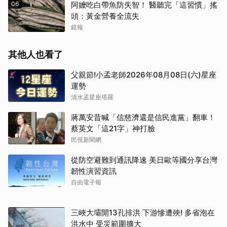
06
阿嬤吃白帶魚防失智！ 醫聽完「這習慣」搖
頭：黃金營養全流失
鏡報
其他人也看了
父親節!小孟老師2026年08月08日(六)星座
運勢
清水孟星座塔羅
蔣萬安昔喊「信慈濟還是信民進黨」翻車！
蔡英文「這21字」神打臉
民視新聞網
從防空避難到通訊降速 美日歐等國分享台灣
韌性演習資訊
自由電子報
三峽大壩開13孔排洪 下游慘遭殃! 多省泡在
洪水中 受災範圍擴大