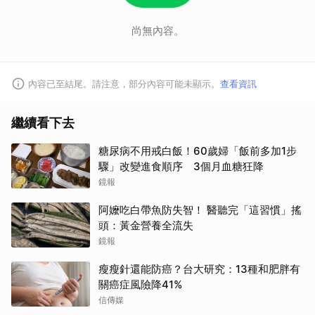
尚無內容。
內容已至結尾。請注意，部分內容可能未顯示。
查看資訊
繼續看下去
糖尿病不用戒白飯！60歲婦「飯前多加1步
驟」改變進食順序 3個月血糖狂降
鏡報
阿嬤吃白帶魚防失智！ 醫聽完「這習慣」搖
頭：黃金營養全流失
鏡報
瘦瘦針還能防癌？台大研究：13種和肥胖有
關癌症風險降41%
信傳媒