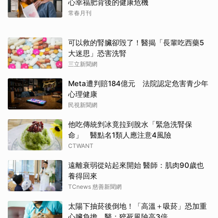
心幸福肥背後的健康危機
常春月刊
可以救的腎臟卻毁了！醫揭「長輩吃西藥5
大迷思」恐害洗腎
三立新聞網
Meta遭判賠184億元 法院認定危害青少年
心理健康
民視新聞網
他吃傳統剉冰竟拉到脫水「緊急洗腎保
命」 醫點名1類人應注意4風險
CTWANT
遠離衰弱從站起來開始 醫師：肌肉90歲也
養得回來
TCnews 慈善新聞網
太陽下抽菸後倒地！「高溫＋吸菸」恐加重
心臟負擔 醫：猝死風險高3倍