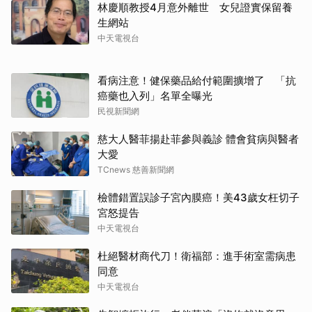
林慶順教授4月意外離世 女兒證實保留養
生網站
中天電視台
看病注意！健保藥品給付範圍擴增了 「抗
癌藥也入列」名單全曝光
民視新聞網
慈大人醫菲揚赴菲參與義診 體會貧病與醫者
大愛
TCnews 慈善新聞網
檢體錯置誤診子宮內膜癌！美43歲女枉切子
宮怒提告
中天電視台
杜絕醫材商代刀！衛福部：進手術室需病患
同意
中天電視台