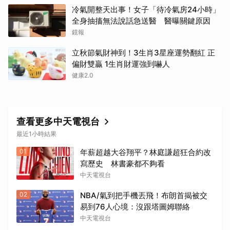
取消
冷氣開整天出事！女子「待冷氣房24小時」
全身抽搐無法說話急送醫 醫曝關鍵原因
鏡報
立秋節氣財神到！3生肖3星座運勢翻紅 正
偏財雙贏 1生肖財運強到嚇人
健康2.0
查看更多中天電視台
最近1小時結果
01
年薪超越大谷翔平？林庭謙超狂合約改
寫歷史 林書豪都不夠看
中天電視台
02
NBA/氣到把手機丟飛！布朗首揭被交
易到76人心境：沒跟塔圖姆聯絡
中天電視台