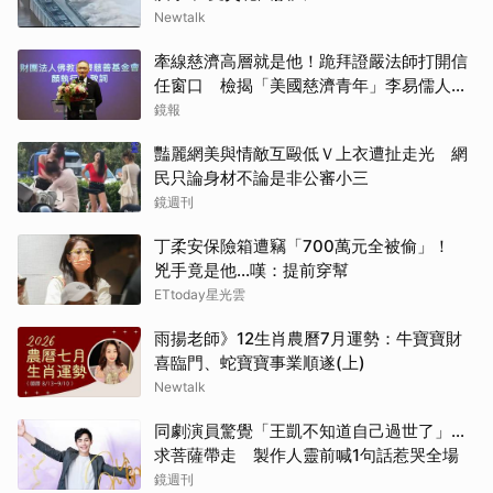
Newtalk
牽線慈濟高層就是他！跪拜證嚴法師打開信
任窗口 檢揭「美國慈濟青年」李易儒人脈
網絡
鏡報
豔麗網美與情敵互毆低Ｖ上衣遭扯走光 網
民只論身材不論是非公審小三
鏡週刊
丁柔安保險箱遭竊「700萬元全被偷」！
兇手竟是他...嘆：提前穿幫
ETtoday星光雲
雨揚老師》12生肖農曆7月運勢：牛寶寶財
喜臨門、蛇寶寶事業順遂(上)
Newtalk
同劇演員驚覺「王凱不知道自己過世了」...
求菩薩帶走 製作人靈前喊1句話惹哭全場
鏡週刊