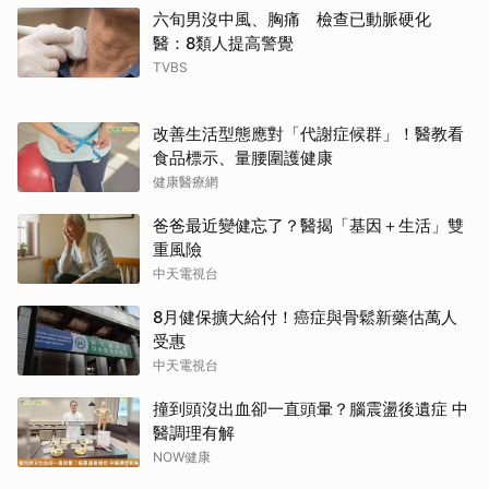
六旬男沒中風、胸痛 檢查已動脈硬化
醫：8類人提高警覺
TVBS
改善生活型態應對「代謝症候群」！醫教看
食品標示、量腰圍護健康
健康醫療網
爸爸最近變健忘了？醫揭「基因＋生活」雙
重風險
中天電視台
8月健保擴大給付！癌症與骨鬆新藥估萬人
受惠
中天電視台
撞到頭沒出血卻一直頭暈？腦震盪後遺症 中
醫調理有解
NOW健康