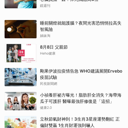
鏡週刊
睡前關燈就能護腦？夜間光害恐悄悄拉高失
智風險
姊妹淘
8月8日 父親節
Heho健康
剛果伊波拉疫情告急 WHO建議展開Ervebo
疫苗試驗
民視新聞網
小禎養肝祕方曝光！脂肪肝全消失？海帶海
瓜子可護肝 醫曝最強肝修復是「這招」
健康2.0
立秋節氣財神到！3生肖3星座運勢翻紅 正
偏財雙贏 1生肖財運強到嚇人