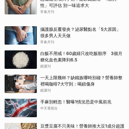
性」可評估 別一味追求大
常春月刊
攝護腺反覆發炎？泌尿醫點名「5大原因」
很多男人天天做
常春月刊
白飯不用戒！60歲婦只改吃飯順序 3個月
糖化血色素降到6.5
鏡週刊
一天上限幾杯？缺鐵族哪時別碰？營養師整
裡喝咖啡7大守則：喝錯傷身
鏡週刊
手麻別輕忽！醫曝1情況恐是中風前兆
中天電視台
豆漿豆腐不只美味！營養師推大豆1成分超護