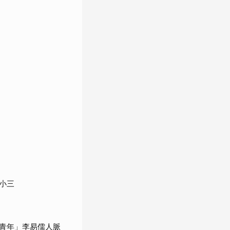
小三
青年」李易儒人脈