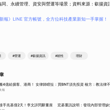
用於協同、永續管理、資安與營運等場景；資料來源：叡揚資
取消
新報》LINE 官方帳號，全方位科技產業新知一手掌握！
業
#營運
#叡揚資訊
#韌性
理財
章
搬4億給掮客、港商！ 女律師瞎扯：買BNT須先投資 檢方：教法律
太報
接手兆基僅2天！李文詳閃辭董座 宏碁重訊說明：發現內部管理缺