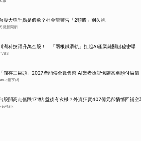
太報
台股大彈千點是假象？杜金龍警告「2類股」別久抱
民視新聞網
川湖科技躍升萬金股！ 「兩根鐵滑軌」扛起AI產業鏈關鍵秘密曝
TVBS
「儲存三巨頭」2027產能傳全數售罄 AI業者搶記憶體甚至願付溢價
anue鉅亨網
台股開高走低跌171點 盤後有玄機？外資狂賣407億元卻悄悄回補空
Newtalk