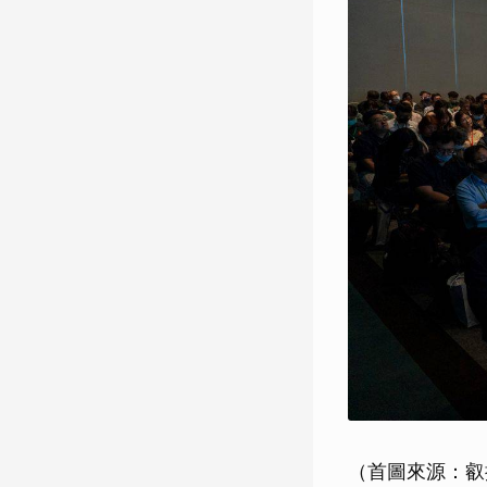
（首圖來源：叡揚資