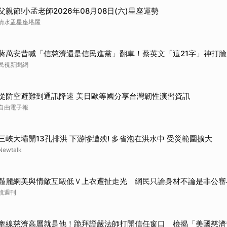
父親節!小孟老師2026年08月08日(六)星座運勢
清水孟星座塔羅
蔣萬安昔喊「信慈濟還是信民進黨」翻車！蔡英文「這21字」神打臉
民視新聞網
從防空避難到通訊降速 美日歐等國分享台灣韌性演習資訊
自由電子報
三峽大壩開13孔排洪 下游慘遭殃! 多省泡在洪水中 受災範圍擴大
Newtalk
豔麗網美與情敵互毆低Ｖ上衣遭扯走光 網民只論身材不論是非公審
鏡週刊
牽線慈濟高層就是他！跪拜證嚴法師打開信任窗口 檢揭「美國慈濟