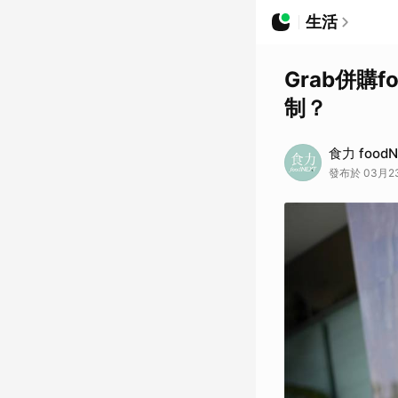
生活
Grab併購
制？
食力 foodN
發布於 03月23