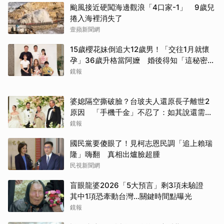
颱風接近硬闖海邊觀浪「4口家-1」 9歲兒
捲入海裡消失了
壹蘋新聞網
15歲櫻花妹倒追大12歲男！「交往1月就懷
孕」36歲升格當阿嬤 婚後得知「這秘密」
傻眼了
鏡報
婆媳隔空撕破臉？台玻夫人還原長子離世2
原因 「手機千金」不忍了：如其說還需要
離開嗎？
鏡報
國民黨要傻眼了！見柯志恩民調「追上賴瑞
隆」嗨翻 真相出爐臉超腫
民視新聞網
盲眼龍婆2026「5大預言」剩3項未驗證
其中1項恐牽動台灣...關鍵時間點曝光
鏡報