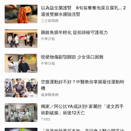
以為益生菌護腎 6旬翁餐餐泡菜豆腐乳... 2
週後雙腳水腫險洗腎
三立新聞網
圓錐角膜年輕化 提前篩檢守護視力
中華日報
咬硬物傷顳顎關節 少女張口困難
中華日報
空腹運動好不好？中醫教你掌握最佳運動時
機
健康醫療網
獨家／阿公比YA成訣別! 家屬控「達文西手
術劃破腸」術後12天亡
TVBS
「蔬菜低熱量可多吃」是誤會？醫公開高油