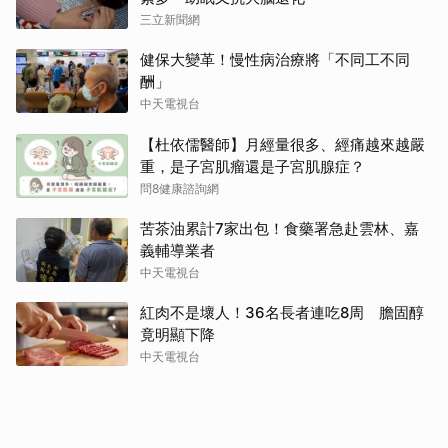
三立新聞網
健保大變革！慢性病治療將「不同工不同
酬」
中天電視台
【杜依儒醫師】月經量很多、經痛越來越嚴
重，是子宮肌瘤還是子宮肌腺症？
問8健康諮詢網
苦茶油累計7家出包！食藥署急赴雲林、嘉
義輔導業者
中天電視台
紅肉不是壞人！36名長者連吃8周 膽固醇
竟明顯下降
中天電視台