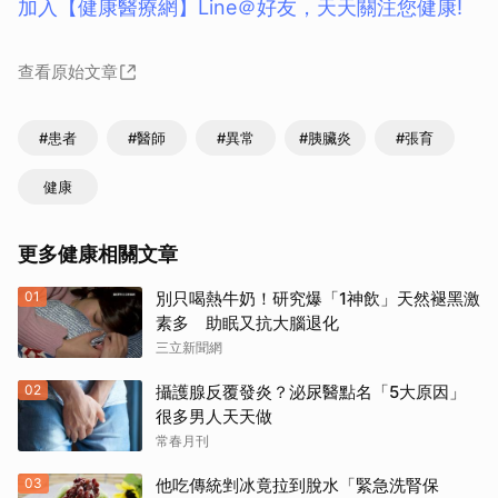
加入【健康醫療網】Line＠好友，天天關注您健康!
查看原始文章
#患者
#醫師
#異常
#胰臟炎
#張育
健康
更多健康相關文章
01
別只喝熱牛奶！研究爆「1神飲」天然褪黑激
素多 助眠又抗大腦退化
三立新聞網
02
攝護腺反覆發炎？泌尿醫點名「5大原因」
很多男人天天做
常春月刊
03
他吃傳統剉冰竟拉到脫水「緊急洗腎保