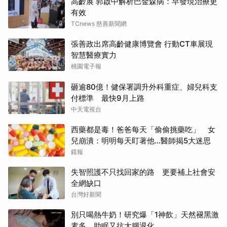
高齡展 郭啟中解析巴金森病：早發現治療更
有效
TCnews 慈善新聞網
張善政出席高齡健康博覽會 行動CT車展現
智慧醫療實力
桃園電子報
砸逾80億！健保署調升外科重症、婦兒科支
付標準 最快9月上路
中天電視台
西藥都是毒！爸爸每天「偷偷挑藥吃」 女
兒崩潰：明明每天盯著他…醫師揭5大迷思
鏡報
失智照護不只找回家的路 更要補上社會安
全網缺口
台灣好新聞
別只喝熱牛奶！研究爆「1神飲」天然褪黑激
素多 助眠又抗大腦退化