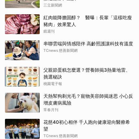
三立新聞網
紅肉能降膽固醇？ 醫曝：長輩「這樣吃瘦
豬肉」效果驚人
鏡週刊
串聯雲端與情感陪伴 高齡照護讓科技有溫度
TCnews 慈善新聞網
父親節蛋糕怎麼選？營養師揭3熱量地雷、
挑選秘訣
桃園電子報
天熱幫狗剃光毛？寵物美容師揭迷思 小心反
增皮膚病風險
常春月刊
花慈40初心相伴 千人跑向健康迎向醫療希
望
TCnews 慈善新聞網