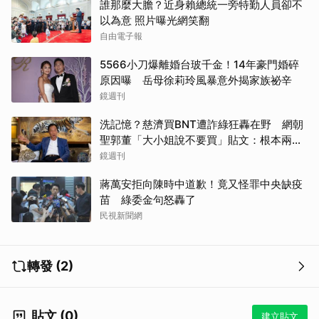
誰那麼大膽？近身賴總統一旁特勤人員卻不
以為意 照片曝光網笑翻
自由電子報
5566小刀爆離婚台玻千金！14年豪門婚碎
原因曝 岳母徐莉玲風暴意外揭家族祕辛
鏡週刊
洗記憶？慈濟買BNT遭詐綠狂轟在野 網朝
聖郭董「大小姐說不要買」貼文：根本兩碼
事
鏡週刊
蔣萬安拒向陳時中道歉！竟又怪罪中央缺疫
苗 綠委金句怒轟了
民視新聞網
轉發 (2)
貼文 (0)
建立貼文