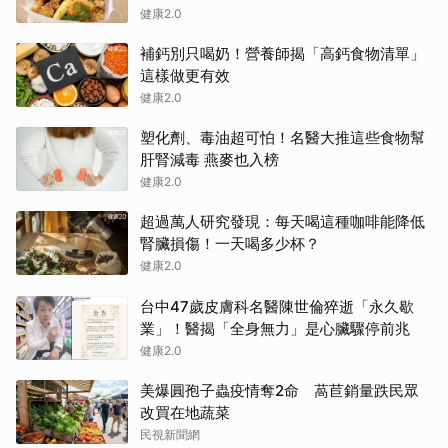
健康2.0
補鈣別只喝奶！營養師揭「高鈣食物清單」
這樣做更有效
健康2.0
塑化劑、毒油超可怕！名醫大推這些食物幫
肝腎減毒 燕麥也入榜
健康2.0
超過萬人研究發現：每天喝這種咖啡能降低
腎臟損傷！一天喝多少杯？
健康2.0
台中47歲皮膚科名醫陳世倫猝逝「永久歇
業」！醫揭「全身無力」是心臟驟停前兆
健康2.0
美爆圓孢子蟲疫情奪2命 萵苣銷量跌民眾
改買在地蔬菜
民視新聞網