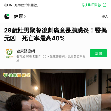
以LINE開啟
在LINE應用程式中開啟。
健康
登入
29歲壯男聚餐後劇痛竟是胰臟炎！醫揭
元凶 死亡率最高40%
健康醫療網
訂閱
發布於 05月12日11:00 • 健康醫療網／記者黃奕寧報
導