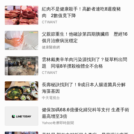
紅肉不是健康殺手！高齡者連吃8週瘦豬
肉 2數值竟下降
CTWANT
父親節重生！他確診第四期胰臟癌 歷經16
個月治療病況穩定
健康醫療網
雲林戴奧辛羊肉污染源找到了？疑草料出問
題 同場8羊撲殺檢體全不合格
CTWANT
長壽秘訣找到了！9成日本人腸道菌具分解
海藻基因
中天電視台
健保加碼68.6億優化婦兒科等支付 生產手術
最高增至3倍
Yahoo奇摩即時新聞