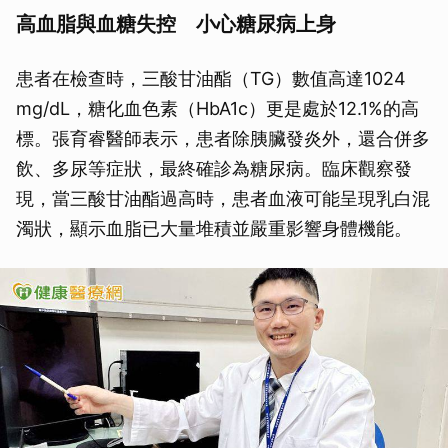
高血脂與血糖失控 小心糖尿病上身
患者在檢查時，三酸甘油酯（TG）數值高達1024
mg/dL，糖化血色素（HbA1c）更是處於12.1%的高
標。張育睿醫師表示，患者除胰臟發炎外，還合併多
飲、多尿等症狀，最終確診為糖尿病。臨床觀察發
現，當三酸甘油酯過高時，患者血液可能呈現乳白混
濁狀，顯示血脂已大量堆積並嚴重影響身體機能。