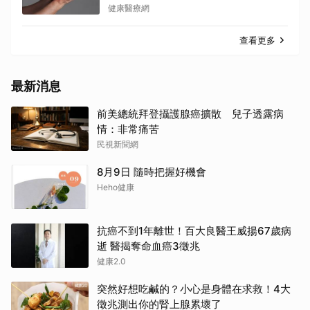
健康醫療網
查看更多
最新消息
前美總統拜登攝護腺癌擴散 兒子透露病
情：非常痛苦
民視新聞網
8月9日 隨時把握好機會
Heho健康
抗癌不到1年離世！百大良醫王威揚67歲病
逝 醫揭奪命血癌3徵兆
健康2.0
突然好想吃鹹的？小心是身體在求救！4大
徵兆測出你的腎上腺累壞了