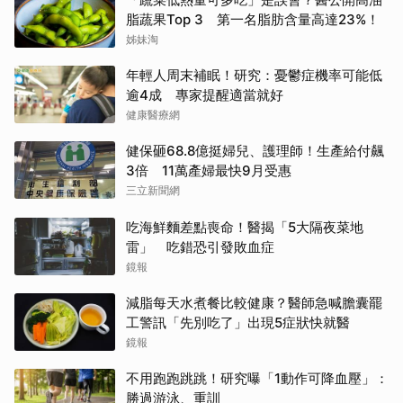
脂蔬果Top 3 第一名脂肪含量高達23%！
姊妹淘
年輕人周末補眠！研究：憂鬱症機率可能低
逾4成 專家提醒適當就好
健康醫療網
健保砸68.8億挺婦兒、護理師！生產給付飆
3倍 11萬產婦最快9月受惠
三立新聞網
吃海鮮麵差點喪命！醫揭「5大隔夜菜地
雷」 吃錯恐引發敗血症
鏡報
減脂每天水煮餐比較健康？醫師急喊膽囊罷
工警訊「先別吃了」出現5症狀快就醫
鏡報
不用跑跑跳跳！研究曝「1動作可降血壓」：
勝過游泳、重訓