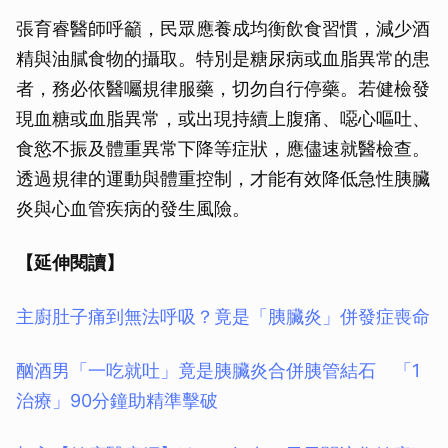
張育睿醫師呼籲，民眾應養成均衡飲食習慣，減少酒
精與油膩食物的攝取。特別是糖尿病或血脂異常的患
者，務必依醫囑規律服藥，切勿自行停藥。若健檢發
現血糖或血脂異常，或出現持續上腹痛、噁心嘔吐、
食慾不振及體重異常下降等症狀，應儘速就醫檢查。
透過規律的運動與體重控制，才能有效降低急性胰臟
炎與心血管疾病的發生風險。
【延伸閱讀】
主廚肚子痛到無法呼吸？竟是「胰臟炎」併發症喪命
酗酒男「一吃就吐」竟是胰臟炎合併胰管結石 「1
治療」90分鐘助精準擊破