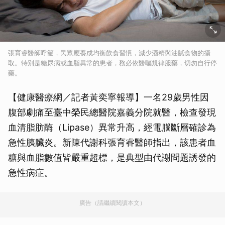
張育睿醫師呼籲，民眾應養成均衡飲食習慣，減少酒精與油膩食物的攝
取。特別是糖尿病或血脂異常的患者，務必依醫囑規律服藥，切勿自行停
藥。
【健康醫療網／記者黃奕寧報導】一名29歲男性因
腹部劇痛至臺中榮民總醫院嘉義分院就醫，檢查發現
血清脂肪酶（Lipase）異常升高，經電腦斷層確診為
急性胰臟炎。新陳代謝科張育睿醫師指出，該患者血
糖與血脂數值皆嚴重超標，是典型由代謝問題誘發的
急性病症。
廣告（請繼續閱讀本文）