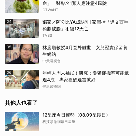
命」 醫點名1類人應注意4風險
CTWANT
04
獨家／阿公比YA成訣別! 家屬控「達文西手
術劃破腸」術後12天亡
TVBS
05
林慶順教授4月意外離世 女兒證實保留養
生網站
中天電視台
06
年輕人周末補眠！研究：憂鬱症機率可能低
逾4成 專家提醒適當就好
健康醫療網
其他人也看了
12星座今日運勢〈08.09星期日〉
科技紫微網每日星座