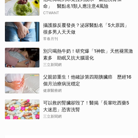
命」 醫點名1類人應注意4風險
CTWANT
攝護腺反覆發炎？泌尿醫點名「5大原因」
很多男人天天做
常春月刊
別只喝熱牛奶！研究爆「1神飲」天然褪黑激
素多 助眠又抗大腦退化
三立新聞網
父親節重生！他確診第四期胰臟癌 歷經16
個月治療病況穩定
健康醫療網
可以救的腎臟卻毁了！醫揭「長輩吃西藥5
大迷思」恐害洗腎
三立新聞網