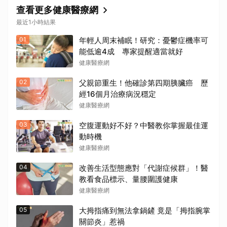
查看更多健康醫療網
最近1小時結果
01
年輕人周末補眠！研究：憂鬱症機率可
能低逾4成 專家提醒適當就好
健康醫療網
02
父親節重生！他確診第四期胰臟癌 歷
經16個月治療病況穩定
健康醫療網
03
空腹運動好不好？中醫教你掌握最佳運
動時機
健康醫療網
04
改善生活型態應對「代謝症候群」！醫
教看食品標示、量腰圍護健康
健康醫療網
05
大拇指痛到無法拿鍋鏟 竟是「拇指腕掌
關節炎」惹禍