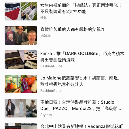
女生內褲前面的「蝴蝶結」真正用途曝光！
不只裝飾還有2大神功能
造咖
喜歡吃苦瓜的人都有嚴格的父親?!
姊妹淘
kim-a：推「DARK GOLDBite」巧克力積木
拼出苦甜愛情滋味
FashionGuide
Jo Malone把蔬菜變香水！胡蘿蔔、南瓜、
甜菜根香氛意外超迷人
FashionGuide
不輸日韓！台灣時裝品牌推薦：Studio
Doe、PAZZO、Mercci22，把「高級鬆弛
感」穿成日常
Styletc
台北中山站又有新地標！vacanza假期花町