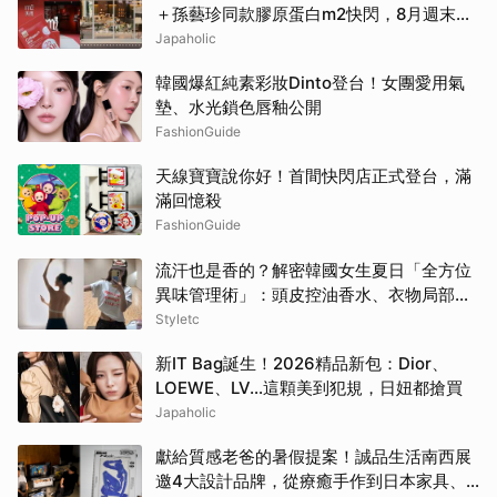
＋孫藝珍同款膠原蛋白m2快閃，8月週末必
逛這2大爆款景點
Japaholic
韓國爆紅純素彩妝Dinto登台！女團愛用氣
墊、水光鎖色唇釉公開
FashionGuide
天線寶寶說你好！首間快閃店正式登台，滿
滿回憶殺
FashionGuide
流汗也是香的？解密韓國女生夏日「全方位
異味管理術」：頭皮控油香水、衣物局部消
臭，打造自帶母胎偽體香
Styletc
新IT Bag誕生！2026精品新包：Dior、
LOEWE、LV…這顆美到犯規，日妞都搶買
Japaholic
獻給質感老爸的暑假提案！誠品生活南西展
邀4大設計品牌，從療癒手作到日本家具、