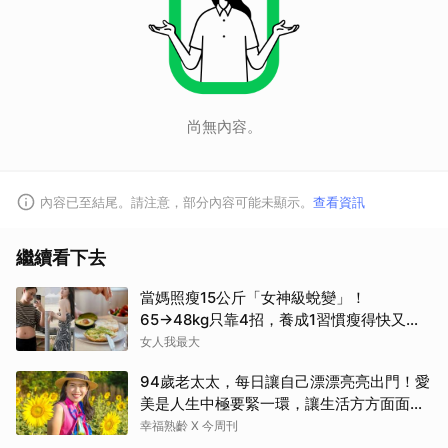
尚無內容。
內容已至結尾。請注意，部分內容可能未顯示。
查看資訊
繼續看下去
當媽照瘦15公斤「女神級蛻變」！
65→48kg只靠4招，養成1習慣瘦得快又不
復胖
女人我最大
94歲老太太，每日讓自己漂漂亮亮出門！愛
美是人生中極要緊一環，讓生活方方面面，
更加豐富有樂趣
幸福熟齡 X 今周刊