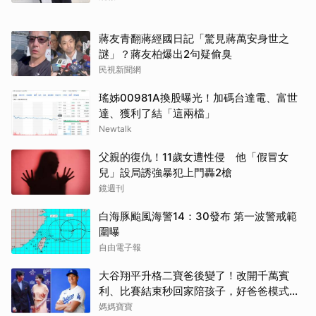
蔣友青翻蔣經國日記「驚見蔣萬安身世之
謎」？蔣友柏爆出2句疑偷臭
民視新聞網
瑤姊00981A換股曝光！加碼台達電、富世
達、獲利了結「這兩檔」
Newtalk
父親的復仇！11歲女遭性侵 他「假冒女
兒」設局誘強暴犯上門轟2槍
鏡週刊
白海豚颱風海警14：30發布 第一波警戒範
圍曝
自由電子報
大谷翔平升格二寶爸後變了！改開千萬賓
利、比賽結束秒回家陪孩子，好爸爸模式全
開
媽媽寶寶