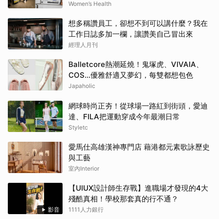
AI好禮寵愛全家 | Women's Health
Women’s Health
想多稱讚員工，卻想不到可以講什麼？我在
工作日誌多加一欄，讓讚美自己冒出來
經理人月刊
Balletcore熱潮延燒！鬼塚虎、VIVAIA、
COS…優雅舒適又夢幻，每雙都想包色
Japaholic
網球時尚正夯！從球場一路紅到街頭，愛迪
達、FILA把運動穿成今年最潮日常
Styletc
愛馬仕高雄漢神專門店 藉港都元素歌詠歷史
與工藝
室內Interior
【UIUX設計師生存戰】進職場才發現的4大
殘酷真相！學校那套真的行不通？
影音
1111人力銀行