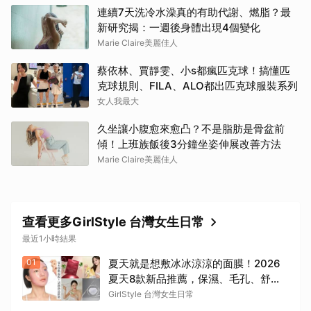
連續7天洗冷水澡真的有助代謝、燃脂？最
新研究揭：一週後身體出現4個變化
Marie Claire美麗佳人
蔡依林、賈靜雯、小s都瘋匹克球！搞懂匹
克球規則、FILA、ALO都出匹克球服裝系列
女人我最大
久坐讓小腹愈來愈凸？不是脂肪是骨盆前
傾！上班族飯後3分鐘坐姿伸展改善方法
Marie Claire美麗佳人
查看更多GirlStyle 台灣女生日常
最近1小時結果
01
夏天就是想敷冰冰涼涼的面膜！2026
夏天8款新品推薦，保濕、毛孔、舒緩
一次整理，洗完澡敷真的太療癒
GirlStyle 台灣女生日常