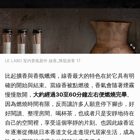
LE LABO 室內香氛新作 線香_降龍涎香 17
比起擴香與香氛蠟燭，線香最大的特色在於它具有明
確的開始與結束。當線香被點燃後，香氣會隨著煙霧
慢慢散開，
大約經過30至60分鐘左右便燃燒完畢
。
因為燃燒時間有限，反而讓許多人願意停下腳步，好
好閱讀、整理房間、喝杯茶，也或者只是安靜地待在
自己的空間裡，享受這個寧靜的片刻。也因此線香近
年逐漸從傳統日本香道文化走進現代居家生活，成為