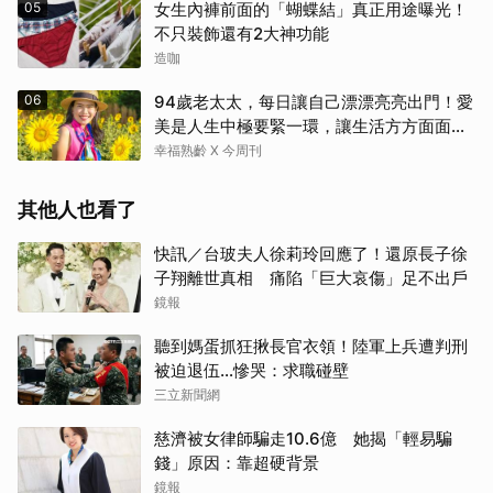
05
女生內褲前面的「蝴蝶結」真正用途曝光！
不只裝飾還有2大神功能
造咖
06
94歲老太太，每日讓自己漂漂亮亮出門！愛
美是人生中極要緊一環，讓生活方方面面，
更加豐富有樂趣
幸福熟齡 X 今周刊
其他人也看了
快訊／台玻夫人徐莉玲回應了！還原長子徐
子翔離世真相 痛陷「巨大哀傷」足不出戶
鏡報
聽到媽蛋抓狂揪長官衣領！陸軍上兵遭判刑
被迫退伍…慘哭：求職碰壁
三立新聞網
慈濟被女律師騙走10.6億 她揭「輕易騙
錢」原因：靠超硬背景
鏡報