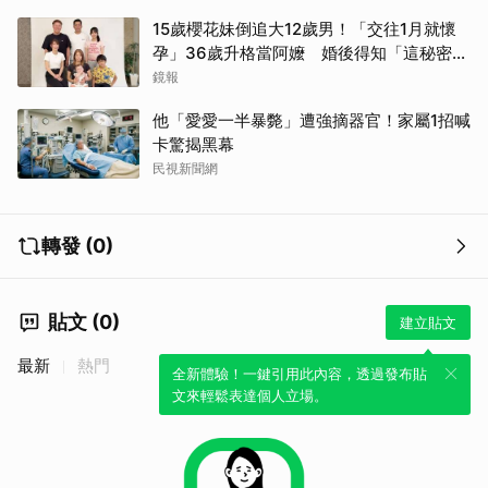
15歲櫻花妹倒追大12歲男！「交往1月就懷
孕」36歲升格當阿嬤 婚後得知「這秘密」
傻眼了
鏡報
他「愛愛一半暴斃」遭強摘器官！家屬1招喊
卡驚揭黑幕
民視新聞網
轉發 (0)
貼文 (0)
建立貼文
最新
熱門
全新體驗！一鍵引用此內容，透過發布貼
文來輕鬆表達個人立場。