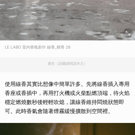
LE LABO 室內香氛新作 線香_檀香 26
廣告（請繼續閱讀本文）
使用線香其實比想像中簡單許多。先將線香插入專用
香座或香插中，再用打火機或火柴點燃頂端，待火焰
穩定燃燒數秒後輕輕吹熄，讓線香維持悶燒狀態即
可。此時香氣會隨著煙霧緩慢擴散到空間裡。