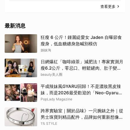
查看更多
最新消息
狂瘦 6 公斤！鍾麗緹愛女 Jaden 自曝節食
瘦身，低血糖纏身急喊別模仿
姊妹淘
日網爆紅「咖啡綠茶」減肥法！專家實測月
瘦6.2公斤，零忌口、輕鬆鏟肉、肚子變
小！
beauty美人圈
平成辣妹風GYARU回歸！不是濃妝黑皮辣
妹，而是2026最受歡迎的「Neo-Gyaru」
穿搭，把平成DNA穿進日常
PopLady Magazine
跨界實驗室｜關於品味》一只腕錶之外｜從
男士珠寶到精品配件，品牌如何重新想像當
代男性？
1% STYLE