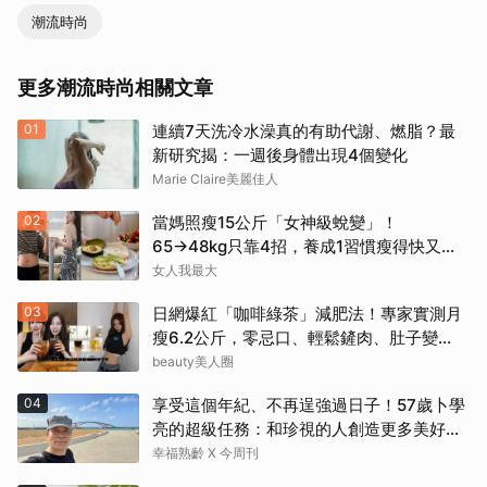
潮流時尚
更多潮流時尚相關文章
01
連續7天洗冷水澡真的有助代謝、燃脂？最
新研究揭：一週後身體出現4個變化
Marie Claire美麗佳人
02
當媽照瘦15公斤「女神級蛻變」！
65→48kg只靠4招，養成1習慣瘦得快又不
復胖
女人我最大
03
日網爆紅「咖啡綠茶」減肥法！專家實測月
瘦6.2公斤，零忌口、輕鬆鏟肉、肚子變
小！
beauty美人圈
04
享受這個年紀、不再逞強過日子！57歲卜學
亮的超級任務：和珍視的人創造更多美好記
憶
幸福熟齡 X 今周刊