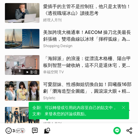
愛插手的主管不是控制狂，他只是太害怕！
《透視職場冰山》讀後思考
經理人月刊
美加跨境大橋通車！AECOM 操刀北美最長
斜張橋，雙塔曲線以冰球「揮桿弧線」為靈
感
Shopping Design
「海歸派」的浪漫：從漂流木格柵、陽台甲
板到智慧一鍵收納，這不只是退休宅，更是
遊子的心靈港灣！！
影音
幸福空間 TV
可愛甜妹、性感御姐切換自如！田曦薇16部
劇「瀏海造型全圖鑑」，圓滾滾大眼＋精緻
小臉比例太完美
Styletc
全新體驗！一鍵引用此內容，透過發布貼
可以轉發或引用此內容至自己的貼文中，
「我是 I 人，怎麼辦？」不用勉強自己變外
文來輕鬆表達個人立場。
來發表您的評論或觀點。
向，3 個小動作就能讓人覺得你很好聊
經理人月刊
3
享受這個年紀、不再逞強過日子！57歲卜學