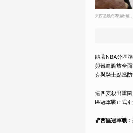
東西區最終四強出爐，
隨著NBA分區
與鐵血勁旅全面
克與騎士點燃防
這四支殺出重圍
區冠軍戰正式引
🏀西區冠軍戰：