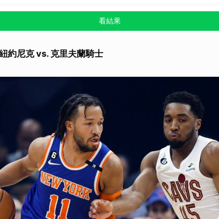
看結果
紐約尼克 vs. 克里夫蘭騎士