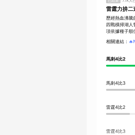
已結束
7.1K人
雷霆力拚二
歷經熱血沸騰
四戰橫掃湖人
項依據種子順位
相關連結
：

馬刺4比2
馬刺4比3
雷霆4比2
雷霆4比3