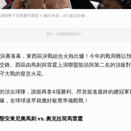
誰能奪下冠軍賽門票呢？(圖片來源：AP/達志影像)
廣告（請繼續閱讀本文）
準決賽落幕，東西區決戰組合火熱出爐！今年的戰局難以
交鋒。西區由馬刺與雷霆上演聯盟龍頭與第二名的頂級對
守大戰的窒息火花。
的頂尖球隊，誰能再拿4場勝利、昂首挺進最終的總冠軍
爆，全球球迷早就搬好板凳準備觀戰！
聖安東尼奧馬刺 vs. 奧克拉荷馬雷霆