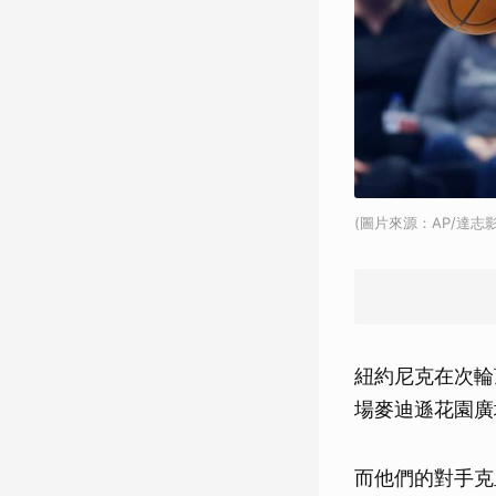
(圖片來源：AP/達志影
紐約尼克在次輪
場麥迪遜花園廣
而他們的對手克