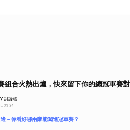
決賽組合火熱出爐，快來留下你的總冠軍賽
DAY 討論牆
日03:24
這邊～你看好哪兩隊能闖進冠軍賽？