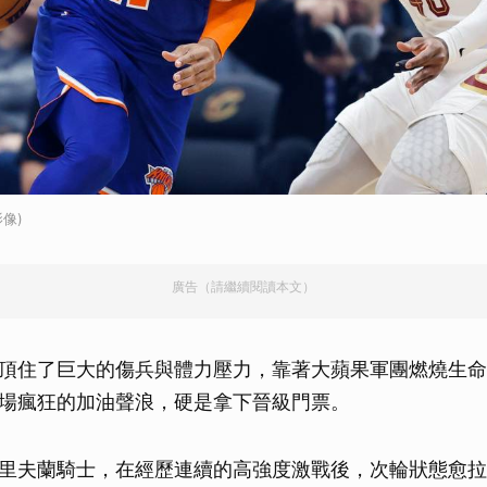
像)
廣告（請繼續閱讀本文）
頂住了巨大的傷兵與體力壓力，靠著大蘋果軍團燃燒生命
場瘋狂的加油聲浪，硬是拿下晉級門票。
里夫蘭騎士，在經歷連續的高強度激戰後，次輪狀態愈拉