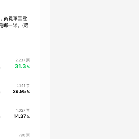
，衛冕軍雷霆
是哪一隊。(選
2,237
票
31.3
%
2,141
票
29.95
%
1,027
票
14.37
%
790
票