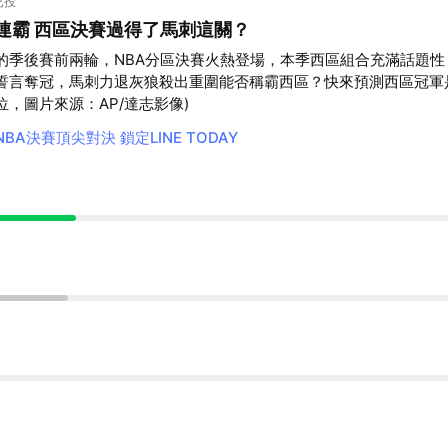
已投
取消
連霸 西區決賽過得了馬刺這關？
的季後賽前兩輪，NBA分區決賽火熱登場，本季西區組合充滿話題性
誓言奪冠，馬刺力退灰狼殺出重圍能否稱霸西區？快來預測西區冠軍
，圖片來源：AP/達志影像)
NBA決賽頂尖對決 鎖定LINE TODAY