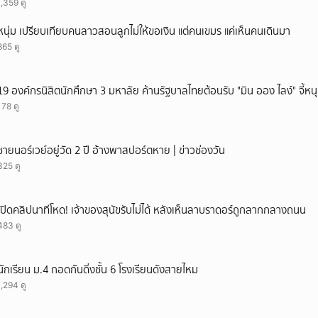
1,359 ดู
หนุ่ม เปรียบเทียบคนลาวสอนลูกไม่ให้ขอเงิน แต่คนเขมร แค่เห็นคนเดินมา
865 ดู
19 องค์กรนิสิตนักศึกษา 3 มหาลัย ค้านรัฐบาลไทยต้อนรับ "มิน ออง ไลง์" จี้หนุ
178 ดู
ชายนอร์เวย์อยู่วัด 2 ปี อ้างพาสปอร์ตหาย | ข่าวช่องวัน
325 ดู
เปิดคลิปนาทีโหด! เจ้าของสุนัขรับไม่ได้ หลังเห็นลาบราดอร์ถูกลากกลางถนน
483 ดู
นักเรียน ม.4 กอดกันดิ่งชั้น 6 โรงเรียนดังสายไหม
1,294 ดู