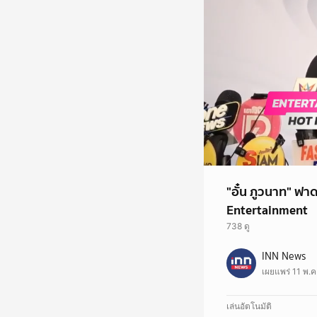
"อั๋น ภูวนาท" ฟา
Entertainment
738 ดู
พิธีกรมากฝีมือ "อั๋น 
INN News
ล่าสุดทางด้านพิธีกรมา
เผยแพร่ 11 พ.ค
วิพากษ์วิจารณ์ ถึงขนาดใ
เรา และสำคัญที่สุดคือ
เหล่านี้เลย ถ้าจะมีคนที
เล่นอัตโนมัติ