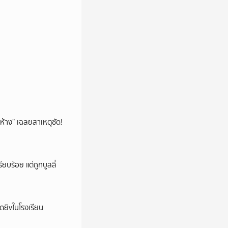
ห้าง” เฉลยสาเหตุชัด!
ียบร้อย แต่ถูกบูลลี่
าดยิvในโรงเรียน