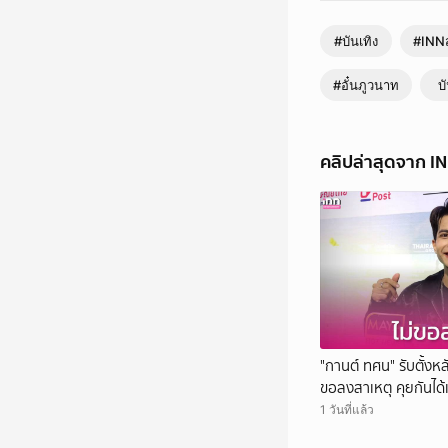
คุณ…"
#บันเทิง
#INNส
#อั๋นภูวนาท
บ
คลิปล่าสุดจาก I
"กานต์ ทศน" รับตั้งหลั
ขอลงสาเหตุ คุยกันได้
1 วันที่แล้ว