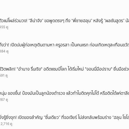
ตัวแม่โผล่ร่วมวง! “ลีน่าจัง” ขอพูดตรงๆ ถึง “พี่ชายฮลุน” หลังรู้ “ผลชันสูตร” 
455 ดู
ถึงว่า! เปิดปมผู้ก่อเหตุเดินตามหา ครูอรสา เป็นคนแรก ก่อนเกิดเหตุสะเทือนขว
384 ดู
ชีวิตพลิก! "อำนาจ รื่นเริง" อดีตแชมป์โลก ได้เริ่มใหม่ "จอนนี่มือปราบ" ยื่นมือช่
591 ดู
หนุ่ม ของขึ้น! ป๋องมันเป็นลูกน้องตำรวจ แล้วทำไมติดคุกไม่ได้ หรือติดได้แค่ต
267 ดู
ยิ่งรู้ยิ่งจุก! เปิดของสำคัญ “ชิ้นเดียว” ที่จอเจียร์ ไม่ส่งกลับพร้อมร่าง “ฮลุน โซ
12,716 ดู