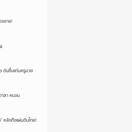
น้องชาย!
ัญ
วย ดันขึ้นแท่นครูมวย
าสีตาสา คนจน
โล่” หลังถึงแผ่นดินไทย!