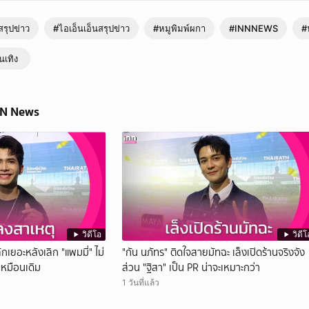
รุปข่าว
#ไอเอ็นเอ็นสรุปข่าว
#หมูพิมพ์ผกา
#INNNEWS
#
ันเทิง
NN News
วิดีโอ
วิดีโ
กเยอะหลังเลิก "แพมมี่" ไม่
"กัน นภัทร" ติดใจสายมัทฉะ เล็งเปิดร้านจริงจัง
เหมือนเดิม
ส่วน "ฐิสา" เป็น PR น่าจะเหมาะกว่า
1 วันที่แล้ว