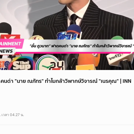
ดคนด่า "นาย ณภัทร" ทำไมกล้าวิพากษ์วิจารณ์ "เนรคุณ" | iNN
ภูวนาท" ฟาดคนด่า "นาย ณภัทร" ทำไมกล้าวิพากษ์วิจารณ์ "เนรคุณ" ไม่ใช่แม่ของเ
กความสามารถ "อั๋น ภูวนาท" ก็ออกมาพูดถึงประเด็นนี้เช่นกัน โดยโพสต์ข้อความว
. เวลา 04.27 น.
ช้คำว่า "บังอาจตัดแม่" "เนรคุณ" แม้แต่ "อกตัญญู" กับเรื่องเหล่านี้ แบบนี้ทั้งที่ไ
ไม่ใช่เรื่องของเรา และเราไม่มีทางรู้รายละเอียดและผลกระทบที่เกิดขึ้นกับหัวใจต
่บังอาจจริงๆ ก็คงจะเป็นคนที่บังอาจคิดว่าตัวเองสามารถไปเผือกตัดสินเรื่องแบบนี้ได้ ท