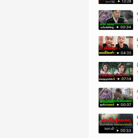
13:28
00:34
04:35
07:14
00:37
00:33