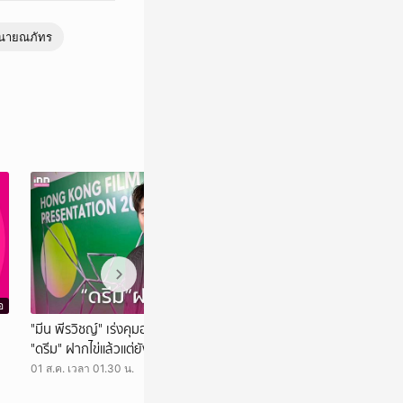
นายณภัทร
อ
วิดีโอ
"มีน พีรวิชญ์" เร่งคุมอาหาร เหตุไขมันพุ่ง เผย
"โจอี้ ภูวศิษฐ์" เ
"ดรีม" ฝากไข่แล้วแต่ยังไม่เร่งแต่ง
โซโล่" ขอบคุณที่พาไ
น้องไปสู่สุคติ
01 ส.ค. เวลา 01.30 น.
31 ก.ค. เวลา 01.05 น