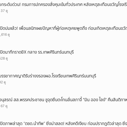
ยกระดับด่วน! กรมการปกครองสั่งคุมเข้มทั่วประเทศ หลังเหตุสะเทือนขวัญโรงเร
ยกเลิก
137 ดู
เปิดปมแล้ว! เพื่อนสนิทเผยปัญหาที่ผู้ก่อเหตุเคยพูดถึง ก่อนเกิดเหตุสะเทือนขว
1,616 ดู
เปิดนาทีกราดยิX กลาง รร.เทพศิรินทร์นนทบุรี
528 ดู
บรรยากาศญาติรับร่างงรองผอ.โรงเรียนเทพศิรินทร์นนทบุรี
92 ดู
อนุสรณ์ สส.พรรคประชาชน ชูจุดยืนตะโกนลั่นสภาจี้ "มิน ออง ไลง์" คืนสันติภา
167 ดู
เปิดภาพล่าสุด “ตชด.นำทัพ” ยิ่งน่าสลด! หลังคดีเงียบ ก่อนปรากฎตัวล่าสุด ยิ่ง