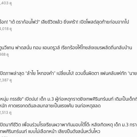
1,403 ดู
ช็อก! "เต้ ดราก้อนไฟว์" เสียชีวิตแล้ว ยิ่งเศร้า! เปิดโพสต์สุดท้ายก่อนจากไป
4,018 ดู
ตูนวีแกน ฟาดสนั่น ทอม แอนดรูวส์ เรียกร้องให้ไทยส่งเขมรพลัดถิ่นกลับบ้าน
468 ดู
เปิดภาพล่าสุด “ลำไย ไหทองคำ” เปลี่ยนไป! อวบขึ้นผิดตา แฟนคลับแห่ทัก “นาย
2,387 ดู
"หนุ่ม กรรชัย" เปิดปม! เด็ก ม.3 ผู้ก่อเหตุกราดยิงเทพศิรินทร์นนท์ เดิมเป็นเด็กเร
หนัก คาดแรงกดดันสะสมกลายเป็นแรงแค้น จนก่อเหตุสลด
2,513 ดู
เปิดนาทีชีวิต เพื่อนร่วมโรงเรียนผวาพากันมอบใต้โต๊ะ หลังเกิดเหตุ เด็ก ม.3 กร
เทพศิรินทร์นนท์ แบบไม่เลือกหน้า เสียงปืนดังสนั่นหวั่นไหว