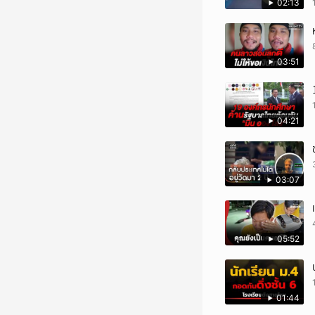
02:13
03:51
04:21
03:07
05:52
01:44