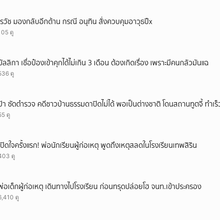
เรวัช มองกลับอีกด้าน กรณี อนุทิน สั่งควบคุมอาวุธปืx
105 ดู
มัลลิกา เชื่อป๋องเข้าคุกได้ไม่เกิน 3 เดือน ต้องเกิดเรื่อง เพราะมีคนกลัวมันแฉ
536 ดู
ป้า ซัดตำรวจ คดีชาวบ้านธรรมดาปิดไม่ได้ พอเป็นต่างชาติ โดนสถานทูตจี้ ทำเร
55 ดู
เปิดใจครั้งแรก! พ่อนักเรียนผู้ก่อเหตุ พูดถึงเหตุสลดในโรงเรียนเทพสิริน
403 ดู
พ่อเด็กผู้ก่อเหตุ เดินทางไปโรงเรียน ก่อนทรุดปล่อยโฮ จนท.เข้าประครอง
6,410 ดู