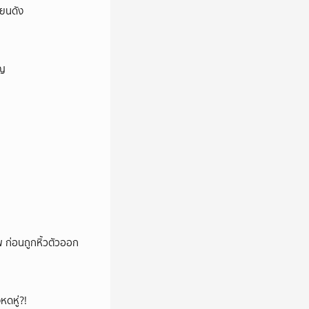
ียนดัง
ัญ
พ ก่อนถูกหิ้วตัวออก
หดหู่?!