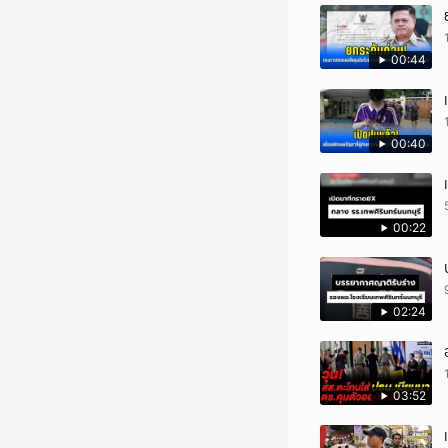
00:44
00:40
00:22
02:24
03:52