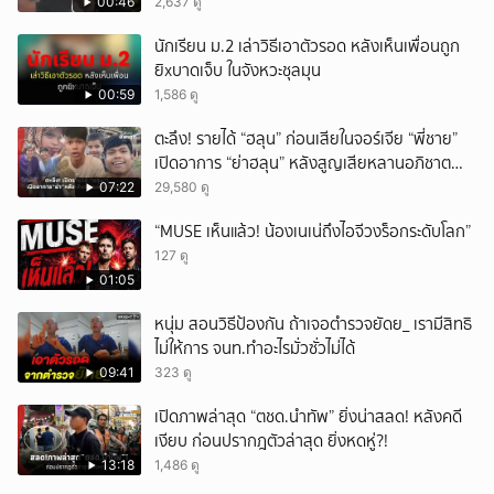
หนัก คาดแรงกดดันสะสมกลายเป็นแรงแค้น จนก่อ
00:46
2,637 ดู
เหตุสลด
นักเรียน ม.2 เล่าวิธีเอาตัวรอด หลังเห็นเพื่อนถูก
ยิxบาดเจ็บ ในจังหวะชุลมุน
00:59
1,586 ดู
ตะลึง! รายได้ “ฮลุน” ก่อนเสียในจอร์เจีย “พี่ชาย”
เปิดอาการ “ย่าฮลุน” หลังสูญเสียหลานอภิชาต
บุตร!
07:22
29,580 ดู
“MUSE เห็นแล้ว! น้องเนเน่ถึงไอจีวงร็อกระดับโลก”
127 ดู
01:05
หนุ่ม สอนวิธีป้องกัน ถ้าเจอตำรวจยัดย_ เรามีสิทธิ
ไม่ให้การ จนท.ทำอะไรมั่วซั่วไม่ได้
09:41
323 ดู
เปิดภาพล่าสุด “ตชด.นำทัพ” ยิ่งน่าสลด! หลังคดี
เงียบ ก่อนปรากฎตัวล่าสุด ยิ่งหดหู่?!
13:18
1,486 ดู