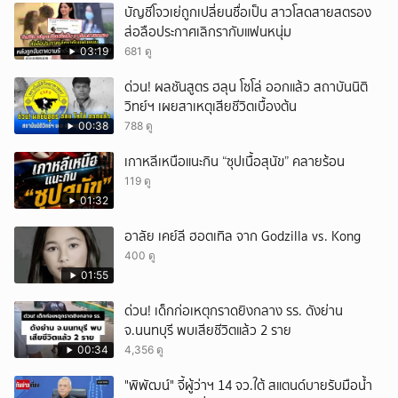
บัญชีโจวเย่ถูกเปลี่ยนชื่อเป็น สาวโสดสายสตรอง
ส่อลือประกาศเลิกรากับแฟนหนุ่ม
03:19
681 ดู
ด่วน! ผลชันสูตร ฮลุน โซโล่ ออกแล้ว สถาบันนิติ
วิทย์ฯ เผยสาเหตุเสียชีวิตเบื้องต้น
00:38
788 ดู
เกาหลีเหนือแนะกิน “ซุปเนื้อสุนัข” คลายร้อน
119 ดู
01:32
อาลัย เคย์ลี ฮอตเทิล จาก Godzilla vs. Kong
400 ดู
01:55
ด่วน! เด็กก่อเหตุกราดยิงกลาง รร. ดังย่าน
จ.นนทบุรี พบเสียชีวิตแล้ว 2 ราย
00:34
4,356 ดู
"พิพัฒน์" จี้ผู้ว่าฯ 14 จว.ใต้ สแตนด์บายรับมือน้ำ