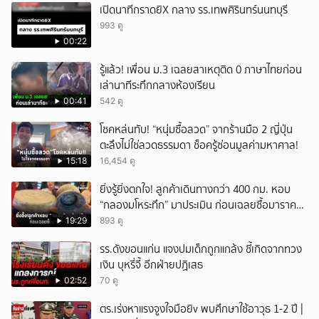
เปิดนาทีกราดยิX กลาง รร.เทพศิรินทร์นนทบุรี
993 ดู
00:22
รู้แล้ว! เพื่อน ม.3 เฉลยสาเหตุติด 0 ภาษาไทยก่อน
เล่านาทีระทึกกลางห้องเรียน
00:41
542 ดู
โชคหล่นทับ! “หนุ่มซื้อลวด” จากร้านมือ 2 ญี่ปุ่น
ตะลึงไม่ใช่ลวดธรรมดา ช็อครู้ซ่อนมูลค่ามหาศาล!
15:18
16,454 ดู
ยิ่งรู้ยิ่งตกใจ! ลูกค้าเดินทางกว่า 400 กม. หอบ
“กลองมโหระทึก” มาประเมิน ก่อนเฉลยซื้อมาราคา
เท่าไหร่?
19:29
893 ดู
รร.ดังขอนแก่น แจงปมเด็กถูกแกล้ง ชี้เกิดจากทวง
เงิน บุหรี่จี้ อีกฝ่ายปฏิเสธ
02:52
70 ดู
ตร.เร่งหาแรงจูงใจมือยิv พบศึกษาใช้อาวุธ 1-2 ปี |