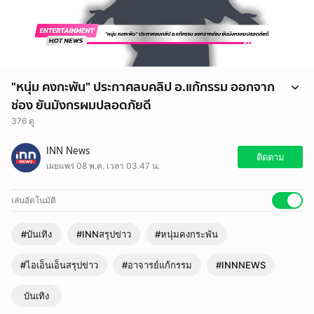
"หนุ่ม คงกะพัน" ประกาศลบคลิป อ.แก้กรรม ออกจาก
ช่อง ยันมังกรผมปลอดภัยดี
376 ดู
นักแสดงหนุ่ม "หนุ่ม คงกะพัน" ประกาศลบคลิป อ.แก้กรรม ออกจากช่อง
INN News
จนกว่าจะพิสูจน์ข้อเท็จจริงได้ ขอโทษผู้เสียหาย ยันมังกรผมปลอดภัยดี
ติดตาม
เผยแพร่ 08 พ.ค. เวลา 03.47 น.
ต่อมาทางด้าน "หนุ่ม คงกะพัน" ก็ออกมาโพสต์ลงไอจีเป็นข้อความว่า
"ขอบคุณทุกคนที่เป็นห่วงมังกรผมยังอยู่ดีครับ" พร้อมแคปชั่นว่า "จากพาด
หัวข่าวของหลายสำนัก..กลัวคนเข้าใจผมผิด ครับ..เลยขออธิบายว่าผม
เล่นอัตโนมัติ
ปลอดภัยดี.. ปล.ขอบคุณที่ให้เกียรติกันใช้คำว่ามังกร..เพราะปกติสื่อทั่วไปจะ
ใช้คำว่านกเขา หรือหนอนน้อย…#หนุ่มคงกระพันofficial #หนุ่ม
#บันเทิง
#INNสรุปข่าว
#หนุ่มคงกระพัน
คงกระพันfc #มังกรนิรนาม #มังกร #มังกรหนังเหนียว"
#ไอเอ็นเอ็นสรุปข่าว
#อาจารย์แก้กรรม
#INNNEWS
บันเทิง