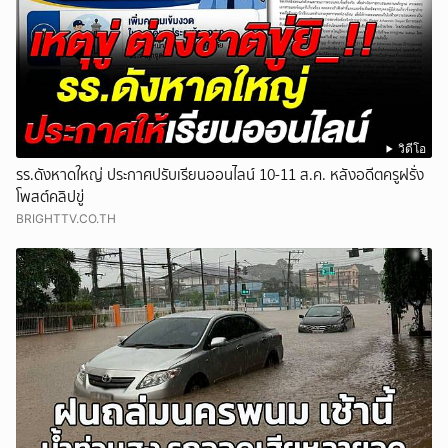
วิดีโอ
รร.ดังหาดใหญ่ ประกาศปรับเรียนออนไลน์ 10-11 ส.ค. หลังอดีตครูฝรั่ง
โพสต์คลิปขู่
BRIGHTTV.CO.TH