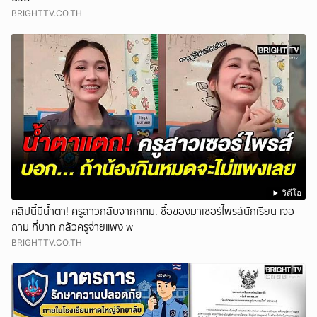
BRIGHTTV.CO.TH
วิดีโอ
คลิปนี้มีน้ำตา! ครูสาวกลับจากกทม. ซื้อของมาเซอร์ไพรส์นักเรียน เจอ
ถาม กี่บาท กลัวครูจ่ายแพง w
BRIGHTTV.CO.TH