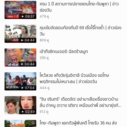
ครบ 1 ปี สถานการณ์ชายแดนไทย-กัมพูชา | ข่าว
ช่องวัน
09:37
479 ดู
คุมเข้มจัดสอบท้องถิ่นปี 69 เชื่อไร้โกงซ้ำ | ข่าวช่อง
วัน
04:44
809 ดู
เข้าถึงซิกเนเจอร์! อัลตร้าสมูท
295 ดู
00:44
ไหว้สวย แก๊งวัยรุ่นอิตาลี ป่วนเมือง ขอโทษ
พฤติกรรมไม่เหมาะสม | ข่าวช่องวัน
07:04
444 ดู
ั่"จิน จรินทร์" เดือดจัด! อย่ามาเสือxเรื่องชาวบ้าน
ลั่น ด่าหนู (กวาง รติชา) เหมือนด่าพี่ อย่ามายุ่งกับ
คนของผม จบ!!!
02:49
612 ดู
ไทย–กัมพูชา แลกตัวผู้พ้นคดี ไทยรับ 36 คน ส่ง