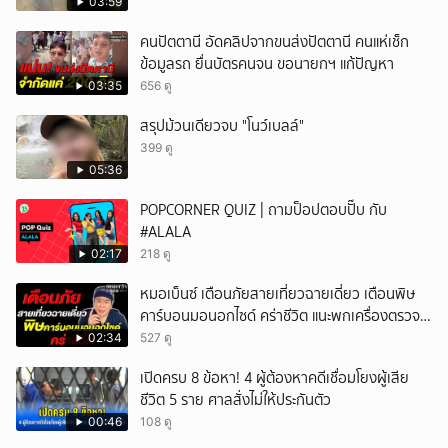
03:59
คนปัตตานี อัดคลิปจากขนส่งปัตตานี คนแห่เช็ก
ข้อมูลรถ ยื่นบัตรคนจน ขอนายกฯ แก้ปัญหา
03:35
656 ดู
สรุปม้วนเดียวจบ "โนว์เบลล์"
399 ดู
05:36
POPCORNER QUIZ | ถามป็อปตอบปั๊บ กับ
#ALALA
02:17
218 ดู
หมอเบ็นซ์ เตือนภัยสายเที่ยวฉายเดี่ยว เตือนพิษ
คาร์บอนมอนอกไซด์ คร่าชีวิต แนะพกเครื่องตรวจ
วัดติดตัว
02:34
527 ดู
เปิดครบ 8 ข้อหา! 4 ผู้ต้องหาคดีเชื่อมโยงผู้เสีย
ชีวิต 5 ราย ศาลสั่งไม่ให้ประกันตัว
00:46
108 ดู