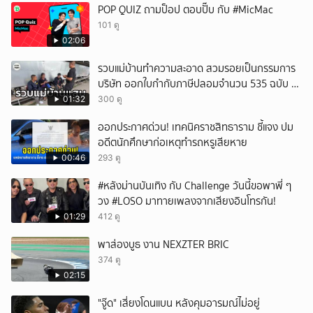
POP QUIZ ถามป็อป ตอบปั๊บ กับ #MicMac
101 ดู
02:06
รวบแม่บ้านทำความสะอาด สวมรอยเป็นกรรมการ
บริษัท ออกใบกำกับภาษีปลอมจำนวน 535 ฉบับ รัฐ
เสียหายกว่า 129 ล้านบาท
01:32
300 ดู
ออกประกาศด่วน! เทคนิคราชสิทธาราม ชี้แจง ปม
อดีตนักศึกษาก่อเหตุทำรถหรูเสียหาย
00:46
293 ดู
#หลังม่านบันเทิง กับ Challenge วันนี้ขอพาพี่ ๆ
วง #LOSO มาทายเพลงจากเสียงอินโทรกัน!
01:29
412 ดู
พาส่องบูธ งาน NEXZTER BRIC
374 ดู
02:15
"จู๊ด" เสี่ยงโดนแบน หลังคุมอารมณ์ไม่อยู่