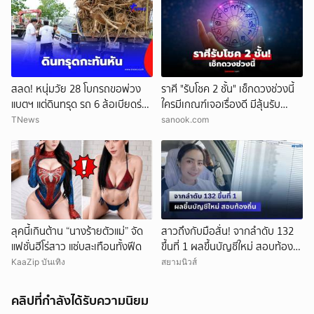
สลด! หนุ่มวัย 28 โบกรถขอพ่วง
ราศี "รับโชค 2 ชั้น" เช็กดวงช่วงนี้
แบตฯ แต่ดินทรุด รถ 6 ล้อเบียดร่าง
ใครมีเกณฑ์เจอเรื่องดี มีลุ้นรับ
ดับ
ความปัง
TNews
sanook.com
ลุคนี้เกินต้าน “นางร้ายตัวแม่” จัด
สาวถึงกับมือสั่น! จากลำดับ 132
แฟชั่นฮีโร่สาว แซ่บสะเทือนทั้งฟีด
ขึ้นที่ 1 ผลขึ้นบัญชีใหม่ สอบท้อง
ถิ่น
KaaZip บันเทิง
สยามนิวส์
คลิปที่กำลังได้รับความนิยม