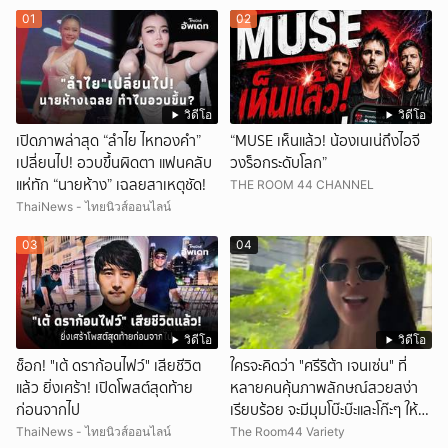
01
02
วิดีโอ
วิดีโอ
เปิดภาพล่าสุด “ลำไย ไหทองคำ”
“MUSE เห็นแล้ว! น้องเนเน่ถึงไอจี
เปลี่ยนไป! อวบขึ้นผิดตา แฟนคลับ
วงร็อกระดับโลก”
แห่ทัก “นายห้าง” เฉลยสาเหตุชัด!
THE ROOM 44 CHANNEL
ThaiNews - ไทยนิวส์ออนไลน์
03
04
วิดีโอ
วิดีโอ
ช็อก! "เต้ ดราก้อนไฟว์" เสียชีวิต
ใครจะคิดว่า "ศรีริต้า เจนเซ่น" ที่
แล้ว ยิ่งเศร้า! เปิดโพสต์สุดท้าย
หลายคนคุ้นภาพลักษณ์สวยสง่า
ก่อนจากไป
เรียบร้อย จะมีมุมโบ๊ะบ๊ะและโก๊ะๆ ให้ได้
อมยิ้มเหมือนกัน งานนี้ทำเอาแฟนๆ
ThaiNews - ไทยนิวส์ออนไลน์
The Room44 Variety