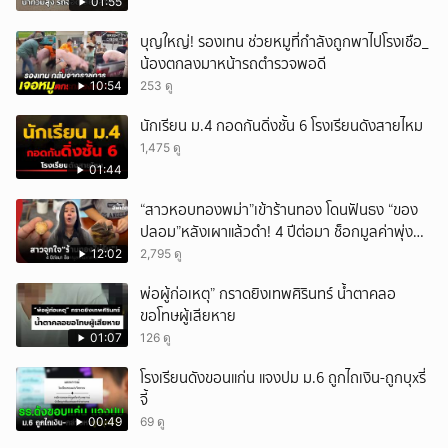
01:55
บุญใหญ่! รองเทน ช่วยหมูที่กำลังถูกพาไปโรงเชือ_
น้องตกลงมาหน้ารถตำรวจพอดี
10:54
253 ดู
นักเรียน ม.4 กอดกันดิ่งชั้น 6 โรงเรียนดังสายไหม
1,475 ดู
01:44
“สาวหอบทองพม่า”เข้าร้านทอง โดนฟันธง “ของ
ปลอม”หลังเผาแล้วดำ! 4 ปีต่อมา ช็อกมูลค่าพุ่ง
มหาศาล!
12:02
2,795 ดู
พ่อผู้ก่อเหตุ” กราดยิงเทพศิรินทร์ น้ำตาคลอ
ขอโทษผู้เสียหาย
01:07
126 ดู
โรงเรียนดังขอนแก่น แจงปม ม.6 ถูกไถเงิน-ถูกบุxรี่
จี้
00:49
69 ดู