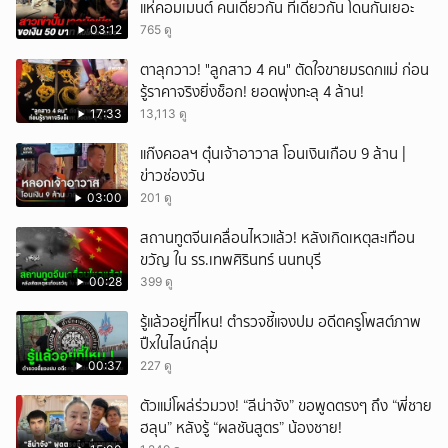
แห่คอมเมนต์ คนเดียวกัน ที่เดียวกัน โดนกันเยอะ
03:12
765 ดู
ตาลุกวาว! "ลูกสาว 4 คน" ตัดใจขายมรดกแม่ ก่อน
รู้ราคาจริงยิ่งช็อก! ยอดพุ่งทะลุ 4 ล้าน!
17:33
13,113 ดู
แก๊งคอลฯ ตุ๋นเจ้าอาวาส โอนเงินเกือบ 9 ล้าน |
ข่าวช่องวัน
03:00
201 ดู
สถานทูตจีนเคลื่อนไหวแล้ว! หลังเกิดเหตุสะเทือน
ขวัญ ใน รร.เทพศิรินทร์ นนทบุรี
00:28
399 ดู
รู้แล้วอยู่ที่ไหน! ตำรวจชี้แจงปม อดีตครูโพสต์ภาพ
ปืxในไลน์กลุ่ม
00:37
227 ดู
ตัวแม่โผล่ร่วมวง! “ลีน่าจัง” ขอพูดตรงๆ ถึง “พี่ชาย
ฮลุน” หลังรู้ “ผลชันสูตร” น้องชาย!