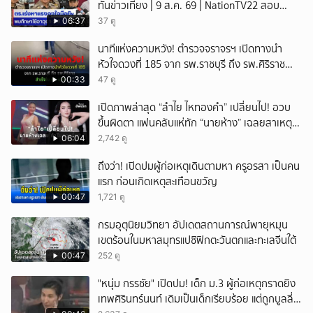
ทันข่าวเที่ยง | 9 ส.ค. 69 | NationTV22 สอบ
พยานแล้ว 17 ปาก เร่งตรวจมือถือและหลักฐานที่
06:37
37 ดู
เกิดเหตุ พบปัจจัยหลายด้าน ทั้งครอบครัว โรงเรียน
นาทีแห่งความหวัง! ตำรวจจราจรฯ เปิดทางนำ
เพื่อน และสื่อโซเ
หัวใจดวงที่ 185 จาก รพ.ราชบุรี ถึง รพ.ศิริราช
สำเร็จใน 48 นาที
00:33
47 ดู
เปิดภาพล่าสุด “ลำไย ไหทองคำ” เปลี่ยนไป! อวบ
ขึ้นผิดตา แฟนคลับแห่ทัก “นายห้าง” เฉลยสาเหตุ
ชัด!
06:04
2,742 ดู
ถึงว่า! เปิดปมผู้ก่อเหตุเดินตามหา ครูอรสา เป็นคน
แรก ก่อนเกิดเหตุสะเทือนขวัญ
00:47
1,721 ดู
กรมอุตุนิยมวิทยา อัปเดตสถานการณ์พายุหมุน
เขตร้อนในมหาสมุทรแปซิฟิกตะวันตกและทะเลจีนใต้
00:47
252 ดู
"หนุ่ม กรรชัย" เปิดปม! เด็ก ม.3 ผู้ก่อเหตุกราดยิง
เทพศิรินทร์นนท์ เดิมเป็นเด็กเรียบร้อย แต่ถูกบูลลี่