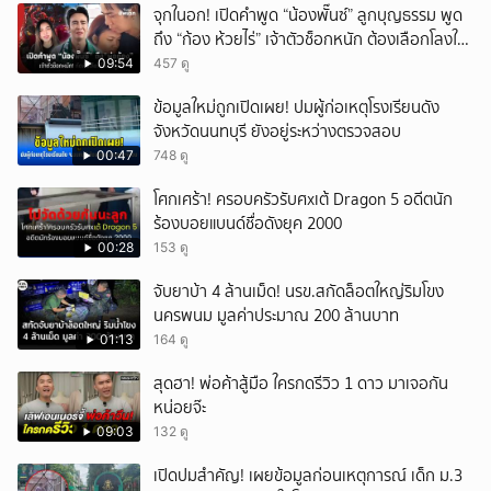
จุกในอก! เปิดคำพูด “น้องพั๊นซ์” ลูกบุญธรรม พูด
ถึง “ก้อง ห้วยไร่” เจ้าตัวช็อกหนัก ต้องเลือกโลงให้
ลูก!
09:54
457 ดู
ข้อมูลใหม่ถูกเปิดเผย! ปมผู้ก่อเหตุโรงเรียนดัง
จังหวัดนนทบุรี ยังอยู่ระหว่างตรวจสอบ
00:47
748 ดู
โศกเศร้า! ครอบครัวรับศxเต้ Dragon 5 อดีตนัก
ร้องบอยแบนด์ชื่อดังยุค 2000
00:28
153 ดู
จับยาบ้า 4 ล้านเม็ด! นรข.สกัดล็อตใหญ่ริมโขง
นครพนม มูลค่าประมาณ 200 ล้านบาท
01:13
164 ดู
สุดฮา! พ่อค้าสู้มือ ใครกดรีวิว 1 ดาว มาเจอกัน
หน่อยจ๊ะ
09:03
132 ดู
เปิดปมสำคัญ! เผยข้อมูลก่อนเหตุการณ์ เด็ก ม.3