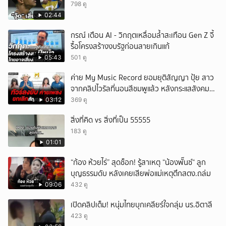
798 ดู
02:44
กรณ์ เตือน AI - วิกฤตเหลื่อมล้ำสะเทือน Gen Z จี้
รื้อโครงสร้างงบรัฐก่อนสายเกินแก้
05:43
501 ดู
ค่าย My Music Record ยอมยุติสัญญา ปุ้ย สาว
จากคลิปไวรัลที่นอนสีชมพูแล้ว หลังกระแสสังคม
และคนในวงการวิจารณ์เรื่องความเหมาะสม
03:12
369 ดู
สิ่งที่คิด vs สิ่งที่เป็น 55555
183 ดู
01:01
“ก้อง ห้วยไร่” สุดช็อก! รู้สาเหตุ “น้องพั๊นซ์“ ลูก
บุญธรรมดับ หลังเคยเสียพ่อแม่เหตุตึกสตง.ถล่ม
09:06
432 ดู
เปิดคลิปเต็ม! หนุ่มไทยบุกเคลียร์ใจกลุ่ม นร.อิตาลี
423 ดู