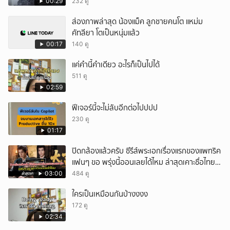
00:29
232 ดู
ยกเลิก
ส่องภาพล่าสุด น้องแม็ค ลูกชายคนโต แหม่ม
คัทลียา โตเป็นหนุ่มแล้ว
00:17
140 ดู
แค่คำนี้คำเดียว อะไรก็เป็นไปได้
511 ดู
02:59
ฟีเจอร์นี้จะไม่ลับอีกต่อไปปปป
230 ดู
01:17
ปิดกล้องแล้วครับ ซีรีส์พระเอกเรื่องแรกของแพทริค
แฟนๆ ขอ พรุ่งนี้ออนเลยได้ไหม ล่าสุดเคาะชื่อไทย
แล้ว
03:00
484 ดู
ใครเป็นเหมือนกันบ้างงงง
172 ดู
02:34