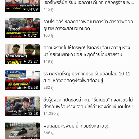
เซอร์ไพรส์นักเรียน เจอถาม กี่บาท กลัวครูจ่ายแพง
w
04:09
415 ดู
รวบไรเดอร์ หลอกสาวพัฒนาการช้า สารภาพออก
อุบาย อ้างจะสอนวิชานวด
03:21
166 ดู
ความจริงที่ไม่ให้ใครพูด! ไรเดอร์ เตือน สาวๆ หวัง
มาโกยเงินพัทยา ซอย 6 สุดท้ายโดนย้ายร้าน
03:27
149 ดู
รร.ดังหาดใหญ่ ประกาศปรับเรียนออนไลน์ 10-11
ส.ค. หลังอดีตครูฝรั่งโพสต์คลิปขู่
02:58
282 ดู
ยิ่งรู้ยิ่งจุก! เปิดของสำคัญ “ชิ้นเดียว” ที่จอเจียร์ ไม่
ส่งกลับพร้อมร่าง “ฮลุน โซโล่” หลังถึงแผ่นดินไทย!
13:28
14,080 ดู
ฝนถล่มนครพนม น้ำท่วมขังหลายจุด
546 ดู