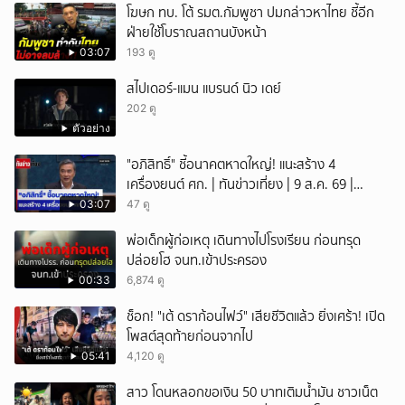
โฆษก ทบ. โต้ รมต.กัมพูชา ปมกล่าวหาไทย ชี้อีก
ฝ่ายใช้โบราณสถานบังหน้า
03:07
193 ดู
สไปเดอร์-แมน แบรนด์ นิว เดย์
202 ดู
ตัวอย่าง
"อภิสิทธิ์" ชี้อนาคตหาดใหญ่! แนะสร้าง 4
เครื่องยนต์ ศก. | ทันข่าวเที่ยง | 9 ส.ค. 69 |
NationTV22
03:07
47 ดู
พ่อเด็กผู้ก่อเหตุ เดินทางไปโรงเรียน ก่อนทรุด
ปล่อยโฮ จนท.เข้าประครอง
00:33
6,874 ดู
ช็อก! "เต้ ดราก้อนไฟว์" เสียชีวิตแล้ว ยิ่งเศร้า! เปิด
โพสต์สุดท้ายก่อนจากไป
05:41
4,120 ดู
สาว โดนหลอกขอเงิน 50 บาทเติมน้ำมัน ชาวเน็ต