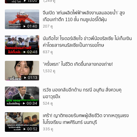
15:00
1,249 ดู
จีนเปิด ‘แท่นผลิตไฟฟ้าพลังงานลมลอยน้ำ’ สูง
เกือบเท่าตึก 110 ชั้น ทนซูเปอร์ไต้ฝุ่น
01:40
207 ดู
นับถือใจ! ไรเดอร์เสียใจ ข่าวพี่น้องรัสเซีย ไม่เก็บเงิน
ค่าโดยสารคนรัสเซียเป็นการขอโทษ
02:48
637 ดู
“ครั้งแรก” ในชีวิต เกิดขึ้นกลางกองถ่าย!
1,532 ดู
01:13
เรวัช มองกลับอีกด้าน กรณี อนุทิน สั่งควบคุ
มอาวุธปืx
00:34
524 ดู
เศร้า! ญาติทยอยรับศพผู้เสียชีวิต จากเหตุรุนแรง
ในโรงเรียน เทพศิรินทร์ นนทบุรี
00:52
335 ดู