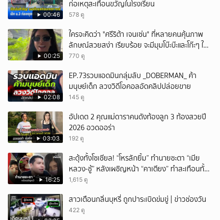
ก่อเหตุสะเทือนขวัญในโรงเรียน
00:46
578 ดู
ใครจะคิดว่า "ศรีริต้า เจนเซ่น" ที่หลายคนคุ้นภาพ
ลักษณ์สวยสง่า เรียบร้อย จะมีมุมโบ๊ะบ๊ะและโก๊ะๆ ให้
ได้อมยิ้มเหมือนกัน งานนี้ทำเอาแฟนๆ ทั้งเอ็นดูทั้ง
00:25
770 ดู
หัวเราะ
EP.73รวบแอดมินกลุ่มลับ _DOBERMAN_ ค้า
มนุษย์เด็ก ลวงวิดีโอคอลอัดคลิปปล่อยขาย
02:08
145 ดู
อัปเดต 2 คุณแม่ดาราคนดังท้องลูก 3 ท้องสวยปี
2026 อวดออร่า
03:03
192 ดู
สะดุ้งทั้งโซเชียล! “โหรลักยิ้ม” ทำนายชะตา “เมีย
หลวง-ชู้” หลังเผชิญหน้า “คาเตียง” ทำสะเทือนทั้ง
ประเทศ
16:25
1,615 ดู
สาวเตือนกลิ่นบุหรี่ ถูกปาระเบิดข่มขู่ | ข่าวช่องวัน
422 ดู