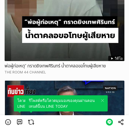
วิดีโอ
พ่อผู้ก่อเหตุ” กราดยิงเทพศิรินทร์ น้ำตาคลอขอโทษผู้เสียหาย
THE ROOM 44 CHANNEL
โควตมุมมองของคุณผ่านคอนเทนต์นี้บน
รีโพสต์หรือโควตมุมมองของคุณผ่านคอน
LINE TODAY
เทนต์นี้บน LINE TODAY