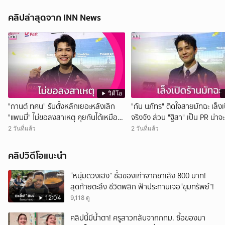
คลิปล่าสุดจาก INN News
วิดีโอ
"กานต์ ทศน" รับตั้งหลักเยอะหลังเลิก
"กัน นภัทร" ติดใจสายมัทฉะ เล็งเ
"แพมมี่" ไม่ขอลงสาเหตุ คุยกันได้เหมือน
จริงจัง ส่วน "ฐิสา" เป็น PR น่าจ
เดิม
กว่า
2 วันที่แล้ว
2 วันที่แล้ว
คลิปวิดีโอแนะนำ
“หนุ่มดวงเฮง” ซื้อของเก่าจากซาเล้ง 800 บาท!
สุดท้ายตะลึง ชีวิตพลิก ฟ้าประทานเจอ“ขุมทรัพย์”!
12:04
9,118 ดู
คลิปนี้มีน้ำตา! ครูสาวกลับจากกทม. ซื้อของมา