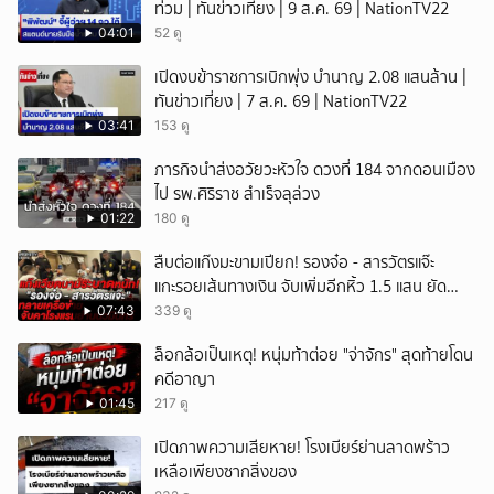
ท่วม | ทันข่าวเที่ยง | 9 ส.ค. 69 | NationTV22
04:01
52 ดู
เปิดงบข้าราชการเบิกพุ่ง บำนาญ 2.08 แสนล้าน |
ทันข่าวเที่ยง | 7 ส.ค. 69 | NationTV22
03:41
153 ดู
ภารกิจนำส่งอวัยวะหัวใจ ดวงที่ 184 จากดอนเมือง
ไป รพ.ศิริราช สำเร็จลุล่วง
01:22
180 ดู
สืบต่อแก๊งมะขามเปียก! รองจ๋อ - สารวัตรแจ๊ะ
แกะรอยเส้นทางเงิน จับเพิ่มอีกหิ้ว 1.5 แสน ยัด
สินบน
07:43
339 ดู
ล็อกล้อเป็นเหตุ! หนุ่มท้าต่อย "จ่าจักร" สุดท้ายโดน
คดีอาญา
01:45
217 ดู
เปิดภาพความเสียหาย! โรงเบียร์ย่านลาดพร้าว
เหลือเพียงซากสิ่งของ