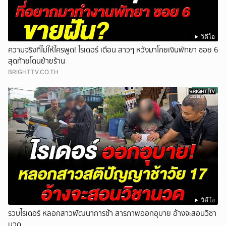
วิดีโอ
ความจริงที่ไม่ให้ใครพูด! ไรเดอร์ เตือน สาวๆ หวังมาโกยเงินพัทยา ซอย 6
สุดท้ายโดนย้ายร้าน
BRIGHTTV.CO.TH
วิดีโอ
รวบไรเดอร์ หลอกสาวพัฒนาการช้า สารภาพออกอุบาย อ้างจะสอนวิชา
นวด