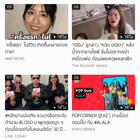
ทั้งเอ็นดูทั้งหัวเราะ
05
06
วิดีโอ
วิดีโอ
“ครั้งแรก” ในชีวิต เกิดขึ้นกลางกอง
"ณิริน" ลูกสาว "หนิง ปณิตา" หลั่ง
ถ่าย!
น้ำตากลางไลฟ์ ลั่นไม่อยากหน้า
เหมือนพ่อ ก่อนเผยเหตุผลสุดพีก
WeR NEWS
The Room44 Variety
07
08
วิดีโอ
วิดีโอ
#หลังม่านบันเทิง ชวนวงร็อกระดับ
POPCORNER QUIZ | ถามป็อป
ตำนาน #LOSO มาพูดคุยสนุก ๆ
ตอบปั๊บ กับ #ALALA
ก่อนไปเจอกันในคอนเสิร์ต '30 ปี
POPCORNER
LOSO นานเท่าไรก็รอ'
LINE TODAY