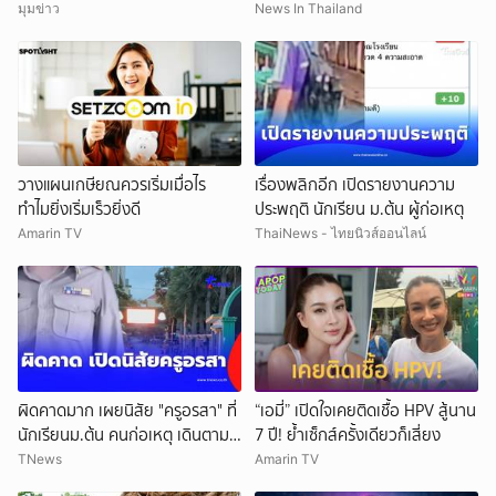
มีชั้นเชิง
มุมข่าว
News In Thailand
วางแผนเกษียณควรเริ่มเมื่อไร
เรื่องพลิกอีก เปิดรายงานความ
ทำไมยิ่งเริ่มเร็วยิ่งดี
ประพฤติ นักเรียน ม.ต้น ผู้ก่อเหตุ
Amarin TV
ThaiNews - ไทยนิวส์ออนไลน์
ผิดคาดมาก เผยนิสัย "ครูอรสา" ที่
“เอมี่” เปิดใจเคยติดเชื้อ HPV สู้นาน
นักเรียนม.ต้น คนก่อเหตุ เดินตาม
7 ปี! ย้ำเซ็กส์ครั้งเดียวก็เสี่ยง
หา
TNews
Amarin TV