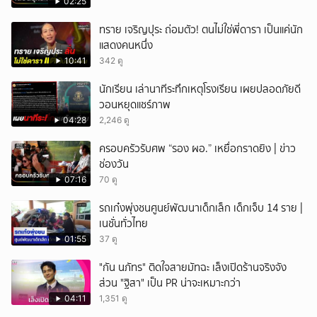
02:25
ทราย เจริญปุระ ถ่อมตัว! ตนไม่ใช่พี่ดารา เป็นแค่นัก
แสดงคนหนึ่ง
10:41
342 ดู
นักเรียน เล่านาทีระทึกเหตุโรงเรียน เผยปลอดภัยดี
วอนหยุดแชร์ภาพ
04:28
2,246 ดู
ครอบครัวรับศพ “รอง ผอ.” เหยื่อกราดยิง | ข่าว
ช่องวัน
07:16
70 ดู
รถเก๋งพุ่งชนศูนย์พัฒนาเด็กเล็ก เด็กเจ็บ 14 ราย |
เนชั่นทั่วไทย
01:55
37 ดู
"กัน นภัทร" ติดใจสายมัทฉะ เล็งเปิดร้านจริงจัง
ส่วน "ฐิสา" เป็น PR น่าจะเหมาะกว่า
04:11
1,351 ดู