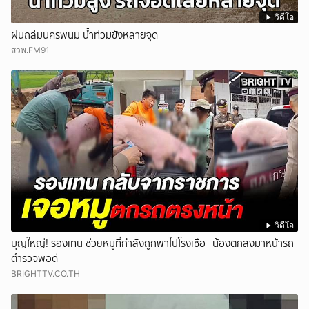
วิดีโอ
ฝนถล่มนครพนม น้ำท่วมขังหลายจุด
สวพ.FM91
วิดีโอ
บุญใหญ่! รองเทน ช่วยหมูที่กำลังถูกพาไปโรงเชือ_ น้องตกลงมาหน้ารถ
ตำรวจพอดี
BRIGHTTV.CO.TH