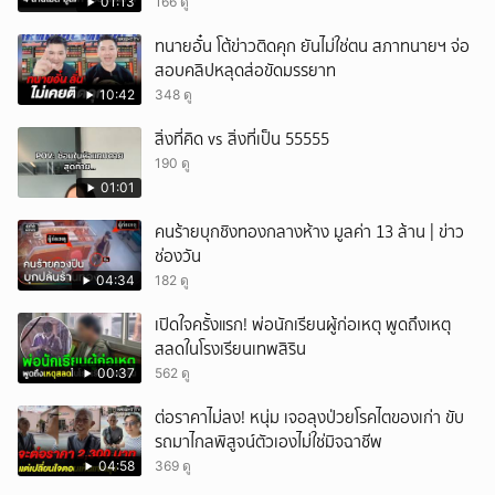
01:13
166 ดู
ยกเลิก
ทนายอั๋น โต้ข่าวติดคุก ยันไม่ใช่ตน สภาทนายฯ จ่อ
สอบคลิปหลุดส่อขัดมรรยาท
10:42
348 ดู
สิ่งที่คิด vs สิ่งที่เป็น 55555
190 ดู
01:01
คนร้ายบุกชิงทองกลางห้าง มูลค่า 13 ล้าน | ข่าว
ช่องวัน
04:34
182 ดู
เปิดใจครั้งแรก! พ่อนักเรียนผู้ก่อเหตุ พูดถึงเหตุ
สลดในโรงเรียนเทพสิริน
00:37
562 ดู
ต่อราคาไม่ลง! หนุ่ม เจอลุงป่วยโรคไตของเก่า ขับ
รถมาไกลพิสูจน์ตัวเองไม่ใช่มิจฉาชีพ
04:58
369 ดู