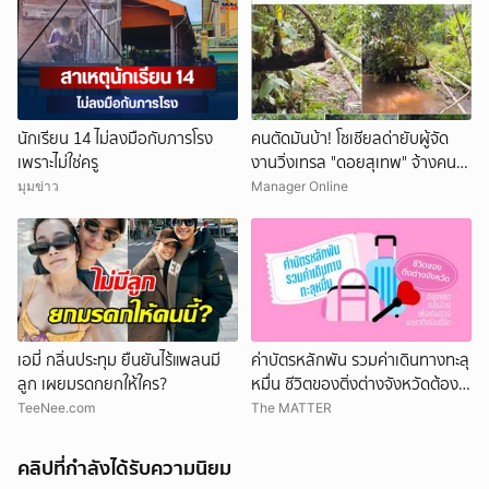
นักเรียน 14 ไม่ลงมือกับภารโรง
คนตัดมันบ้า! โซเชียลด่ายับผู้จัด
เพราะไม่ใช่ครู
งานวิ่งเทรล "ดอยสุเทพ" จ้างคน
ตัดต้นไม้ปรับเส้นทางในเขตอุทยา
มุมข่าว
Manager Online
นฯ อ้างเข้าใจผิด
เอมี่ กลิ่นประทุม ยืนยันไร้แพลนมี
ค่าบัตรหลักพัน รวมค่าเดินทางทะลุ
ลูก เผยมรดกยกให้ใคร?
หมื่น ชีวิตของติ่งต่างจังหวัดต้อง
แลกอะไรบ้าง เพื่อเดินทางมาหา
TeeNee.com
The MATTER
ศิลปินที่รัก
คลิปที่กำลังได้รับความนิยม