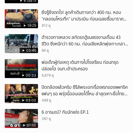
ตัวอย่าง
ยิ่งรู้ยิ่งตกใจ! ลูกค้าเดินทางกว่า 400 กม. หอบ
“กลองมโหระทึก” มาประเมิน ก่อนเฉลยซื้อมาราคา
เท่าไหร่?
19:29
912 ดู
ตำรวจทางหลวง สกัดรถตู้ขนแรงงานเถื่อน 43
ชีวิต ซิ่งหนีกว่า 60 กม. ก่อนเสียหลักพุ่งเกาะกลาง
ถนน
03:46
86 ดู
พ่อเด็กผู้ก่อเหตุ เดินทางไปโรงเรียน ก่อนทรุด
ปล่อยโฮ จนท.เข้าประครอง
00:33
6,879 ดู
ปิดกล้องแล้วครับ ซีรีส์พระเอกเรื่องแรกของแพทริค
แฟนๆ ขอ พรุ่งนี้ออนเลยได้ไหม ล่าสุดเคาะชื่อไทย
แล้ว
03:00
488 ดู
6 อารมณ์? กับนักแข่ง EP.1
381 ดู
01:50