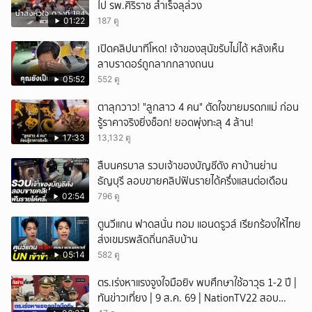
ไป รพ.ศิริราช สำเร็จลุล่วง
01:22
187 ดู
เปิดคลิปนาทีโหด! เจ้าของสุนัขรับไม่ได้ หลังเห็น
ลาบราดอร์ถูกลากกลางถนน
05:52
552 ดู
ตาลุกวาว! "ลูกสาว 4 คน" ตัดใจขายมรดกแม่ ก่อน
รู้ราคาจริงยิ่งช็อก! ยอดพุ่งทะลุ 4 ล้าน!
17:33
13,132 ดู
สืบนครบาล รวบเจ้าของบัญชีดัง คาบ้านย่าน
ธัญบุรี ลอบขายคลิปฟันรายได้ครึ่งแสนต่อเดือน
02:54
796 ดู
ตูนวีแกน ฟาดสนั่น ทอม แอนดรูวส์ เรียกร้องให้ไทย
ส่งเขมรพลัดถิ่นกลับบ้าน
05:14
582 ดู
ตร.เร่งหาแรงจูงใจมือยิv พบศึกษาใช้อาวุธ 1-2 ปี |
ทันข่าวเที่ยง | 9 ส.ค. 69 | NationTV22 สอบ