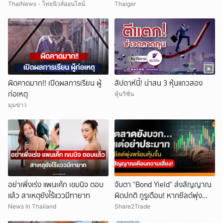
นนทบุรี
ThaiNews - ไทยนิวส์ออนไลน์
Thaiger
ผิดคาดมาก!! เปิดผลการเรียน ผู้
สัปดาห์นี้! น่าสน 3 หุ้นแถวสอง
ก่อเหตุ
หุ้นวิชั่น
มุมข่าว
อย่าเพิ่งเร่ง แพนเค้ก เขมนิจ ตอบ
จับตา “Bond Yield” ส่งสัญญาณ
แล้ว สาเหตุยังไร้แววมีทายาท
ผิดปกติ กูรูเตือน! หากยีลด์พุ่ง
พร้อมหุ้นขึ้น แรงกระแทกตลาดอาจ
News In Thailand
Share2Trade
รออยู่ข้างหน้า