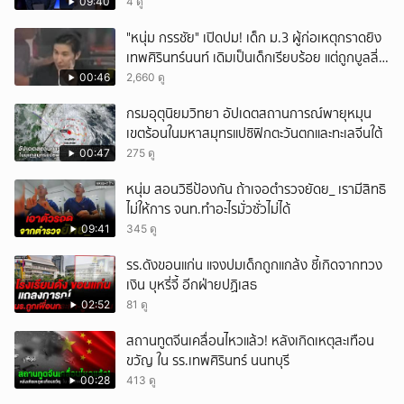
09:40
4 ดู
"หนุ่ม กรรชัย" เปิดปม! เด็ก ม.3 ผู้ก่อเหตุกราดยิง
เทพศิรินทร์นนท์ เดิมเป็นเด็กเรียบร้อย แต่ถูกบูลลี่
หนัก คาดแรงกดดันสะสมกลายเป็นแรงแค้น จนก่อ
00:46
2,660 ดู
เหตุสลด
กรมอุตุนิยมวิทยา อัปเดตสถานการณ์พายุหมุน
เขตร้อนในมหาสมุทรแปซิฟิกตะวันตกและทะเลจีนใต้
00:47
275 ดู
หนุ่ม สอนวิธีป้องกัน ถ้าเจอตำรวจยัดย_ เรามีสิทธิ
ไม่ให้การ จนท.ทำอะไรมั่วซั่วไม่ได้
09:41
345 ดู
รร.ดังขอนแก่น แจงปมเด็กถูกแกล้ง ชี้เกิดจากทวง
เงิน บุหรี่จี้ อีกฝ่ายปฏิเสธ
02:52
81 ดู
สถานทูตจีนเคลื่อนไหวแล้ว! หลังเกิดเหตุสะเทือน
ขวัญ ใน รร.เทพศิรินทร์ นนทบุรี
00:28
413 ดู