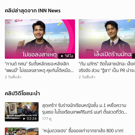
คลิปล่าสุดจาก INN News
วิดีโอ
"กานต์ ทศน" รับตั้งหลักเยอะหลังเลิก
"กัน นภัทร" ติดใจสายมัทฉะ เล็งเ
"แพมมี่" ไม่ขอลงสาเหตุ คุยกันได้เหมือน
จริงจัง ส่วน "ฐิสา" เป็น PR น่าจ
เดิม
กว่า
2 วันที่แล้ว
2 วันที่แล้ว
คลิปวิดีโอแนะนำ
สุดเศร้า! รับร่างนักเรียนหญิงชั้น ม.1 เหยื่อความ
รุนแรง ในโรงเรียนเทพศิรินทร์ นนท์ ตั้งสวดที่วัด
ลาดปลาดุก
02:24
177 ดู
“หนุ่มดวงเฮง” ซื้อของเก่าจากซาเล้ง 800 บาท!