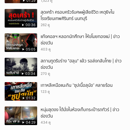
01:29
1,523 ดู
สุดเศร้า ครอบครัวรับศwผู้เสียชีวิต เหตุยิvใน
โรงเรียนเทพศิรินทร์ นนทบุรี
00:36
262 ดู
แก๊งคอลฯ หลอกนักศึกษา ให้ขโมยทองแม่ | ข่าว
ช่องวัน
05:05
403 ดู
สถานทูตรับร่าง "ฮลุน" แล้ว รอส่งกลับไทย | ข่าว
ช่องวัน
03:34
270 ดู
เกาหลีเหนือแนะกิน “ซุปเนื้อสุนัข” คลายร้อน
123 ดู
01:32
หนุ่มสุดงง ได้นั่งในห้องเก็บกระเป๋ารถทัวร์ | ข่าว
ช่องวัน
04:29
434 ดู