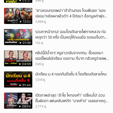
03:27
456 ดู
“สาวหอบทองพม่า”เข้าร้านทอง โดนฟันธง “ของ
ปลอม”หลังเผาแล้วดำ! 4 ปีต่อมา ช็อกมูลค่าพุ่ง
มหาศาล!
12:02
2,859 ดู
รวบคาหน้างาน! จอมโจรตัดสายไฟทางหลวง ก่อ
เหตุกว่า 50 ครั้ง เป็นเหตุให้ถนนมือ รถชนเจ็บตาย
หลายสิบราย เสียหายราว 10 ล้าน
01:36
122 ดู
คลิปนี้มีน้ำตา! ครูสาวกลับจากกทม. ซื้อของมา
เซอร์ไพรส์นักเรียน เจอถาม กี่บาท กลัวครูจ่ายแพง
w
04:09
536 ดู
นักเรียน ม.4 กอดกันดิ่งชั้น 6 โรงเรียนดังสายไหม
1,518 ดู
01:44
เปิดภาพล่าสุด “ลำไย ไหทองคำ” เปลี่ยนไป! อวบ
ขึ้นผิดตา แฟนคลับแห่ทัก “นายห้าง” เฉลยสาเหตุ
ชัด!
06:04
2,773 ดู