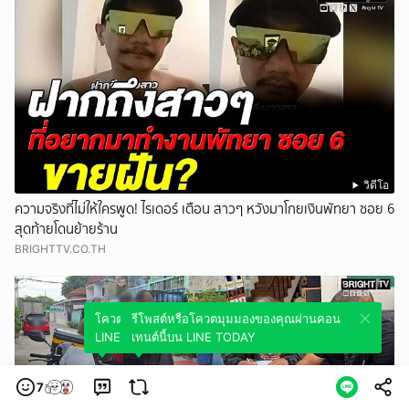
วิดีโอ
ความจริงที่ไม่ให้ใครพูด! ไรเดอร์ เตือน สาวๆ หวังมาโกยเงินพัทยา ซอย 6
สุดท้ายโดนย้ายร้าน
BRIGHTTV.CO.TH
โควตมุมมองของคุณผ่านคอนเทนต์นี้บน
รีโพสต์หรือโควตมุมมองของคุณผ่านคอน
LINE TODAY
เทนต์นี้บน LINE TODAY
7