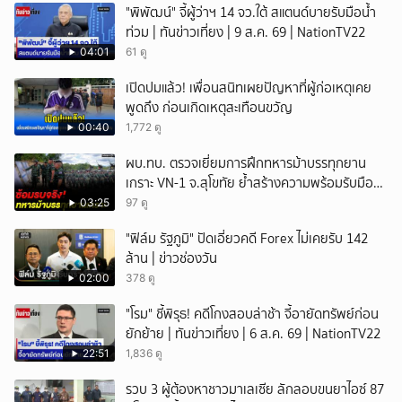
"พิพัฒน์" จี้ผู้ว่าฯ 14 จว.ใต้ สแตนด์บายรับมือน้ำ
ท่วม | ทันข่าวเที่ยง | 9 ส.ค. 69 | NationTV22
04:01
61 ดู
เปิดปมแล้ว! เพื่อนสนิทเผยปัญหาที่ผู้ก่อเหตุเคย
พูดถึง ก่อนเกิดเหตุสะเทือนขวัญ
00:40
1,772 ดู
ผบ.ทบ. ตรวจเยี่ยมการฝึกทหารม้าบรรทุกยาน
เกราะ VN-1 จ.สุโขทัย ย้ำสร้างความพร้อมรับมือ
ทุกสถานการณ์
03:25
97 ดู
"ฟิล์ม รัฐภูมิ" ปัดเอี่ยวคดี Forex ไม่เคยรับ 142
ล้าน | ข่าวช่องวัน
02:00
378 ดู
"โรม" ชี้พิรุธ! คดีโกงสอบล่าช้า จี้อายัดทรัพย์ก่อน
ยักย้าย | ทันข่าวเที่ยง | 6 ส.ค. 69 | NationTV22
22:51
1,836 ดู
รวบ 3 ผู้ต้องหาชาวมาเลเซีย ลักลอบขนยาไอซ์ 87