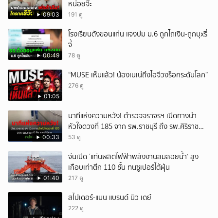
หน่อยจ๊ะ
09:03
191 ดู
โรงเรียนดังขอนแก่น แจงปม ม.6 ถูกไถเงิน-ถูกบุxรี่
จี้
00:49
78 ดู
“MUSE เห็นแล้ว! น้องเนเน่ถึงไอจีวงร็อกระดับโลก”
276 ดู
01:05
นาทีแห่งความหวัง! ตำรวจจราจรฯ เปิดทางนำ
หัวใจดวงที่ 185 จาก รพ.ราชบุรี ถึง รพ.ศิริราช
สำเร็จใน 48 นาที
00:33
53 ดู
จีนเปิด ‘แท่นผลิตไฟฟ้าพลังงานลมลอยน้ำ’ สูง
เกือบเท่าตึก 110 ชั้น ทนซูเปอร์ไต้ฝุ่น
01:40
217 ดู
สไปเดอร์-แมน แบรนด์ นิว เดย์
222 ดู