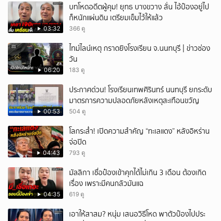
บทโหดอดีตผู้คุม! ยุทธ บางขวาง ลั่น ไอ้ป๋องอยู่ไป
ก็หนักแผ่นดิน เตรียมเข็มไว้ให้แล้ว
03:32
366 ดู
ไทม์ไลน์เหตุ กราดยิงโรงเรียน จ.นนทบุรี | ข่าวช่อง
วัน
06:20
183 ดู
ประกาศด่วน! โรงเรียนเทพศิรินทร์ นนทบุรี ยกระดับ
มาตรการความปลอดภัยหลังเหตุสะเทือนขวัญ
00:53
504 ดู
โลกระส่ำ! เปิดความสำคัญ “ทะเลแดง” หลังอิหร่าน
จ่อปิด
04:43
793 ดู
มัลลิกา เชื่อป๋องเข้าคุกได้ไม่เกิน 3 เดือน ต้องเกิด
เรื่อง เพราะมีคนกลัวมันแฉ
04:35
619 ดู
เอาให้สาสม? หนุ่ม เสนอวิธีโหด พาตัวป๋องไปประ