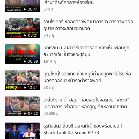
เล่านาทีระทึกกลางห้องเรียน
00:41
570 ดู
รวบไรเดอร์ หลอกสาวพัฒนาการช้า สารภาพออก
อุบาย อ้างจะสอนวิชานวด
03:21
348 ดู
นักเรียน ม.2 เล่าวิธีเอาตัวรอด หลังเห็นเพื่อนถูก
ยิxบาดเจ็บ ในจังหวะชุลมุน
00:59
1,614 ดู
บุญใหญ่! รองเทน ช่วยหมูที่กำลังถูกพาไปโรงเชือ_
น้องตกลงมาหน้ารถตำรวจพอดี
10:54
303 ดู
ตะลึง! รายได้ “ฮลุน” ก่อนเสียในจอร์เจีย “พี่ชาย”
เปิดอาการ “ย่าฮลุน” หลังสูญเสียหลานอภิชาต
บุตร!
07:22
29,599 ดู
ธุรกิจสัตว์เลี้ยง!! ตลาดที่เจ้าของพร้อมเปย์ |
Shark Tank Re-Scene EP.73