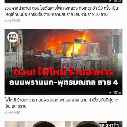
วิดีโอ
รวบคาหน้างาน! จอมโจรตัดสายไฟทางหลวง ก่อเหตุกว่า 50 ครั้ง เป็น
เหตุให้ถนนมือ รถชนเจ็บตาย หลายสิบราย เสียหายราว 10 ล้าน
สวพ.FM91
วิดีโอ
ไฟไหม้! ร้านอาหาร ถนนพรานนก-พุทธมณฑล สาย 4 เบื้องต้นมีผู้บาด
เจ็บหลายราย
สวพ.FM91