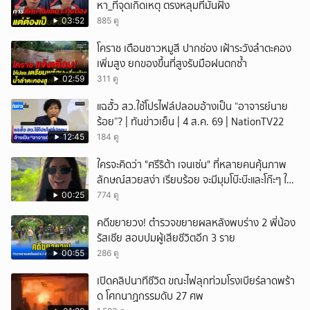
หา_ที่จุดเกิดเหตุ ตรงหลุมที่มันฝัง
03:52
885 ดู
โคราช เตือนชาวหมูสี ปากช่อง เฝ้าระวังลำตะคอง
เพิ่มสูง ยกของขึ้นที่สูงรับมือฝนตกซ้ำ
02:59
311 ดู
แฉฮั้ว สว.ใช้โปรไฟล์ปลอมอ้างเป็น “อาจารย์นาย
ร้อย”? | ทันข่าวเย็น | 4 ส.ค. 69 | NationTV22
12:45
184 ดู
ใครจะคิดว่า "ศรีริต้า เจนเซ่น" ที่หลายคนคุ้นภาพ
ลักษณ์สวยสง่า เรียบร้อย จะมีมุมโบ๊ะบ๊ะและโก๊ะๆ ให้
ได้อมยิ้มเหมือนกัน งานนี้ทำเอาแฟนๆ ทั้งเอ็นดูทั้ง
00:25
774 ดู
หัวเราะ
คดีขยายวง! ตำรวจขยายผลหลังพบร่าง 2 พี่น้อง
รัสเซีย สอบปมผู้เสียชีวิตอีก 3 ราย
00:55
286 ดู
เปิดคลิปนาทีชีวิต ขณะไฟลุกท่วมโรงเบียร์ลาดพร้า
ด โศกนาฏกรรมดับ 27 ศพ