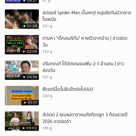
พยานแล้ว 17 ปาก เร่งตรวจมือถือและหลักฐานที่
06:37
47 ดู
เกิดเหตุ พบปัจจัยหลายด้าน ทั้งครอบครัว โรงเรียน
สปอยล์ Spider-Man เป็นเหตุ! หนุ่มซัดกันนัวกลาง
เพื่อน และสื่อโซเ
โรงหนัง
01:35
531 ดู
ตามหา "เด็กอเมริกัน" หายตัวจากบ้าน | ข่าวช่อง
วัน
03:09
142 ดู
ปรับเกณฑ์ ได้บัตรคนจนเพิ่ม 2-3 ล้านคน | ข่าว
ช่องวัน
04:56
521 ดู
ฟีเจอร์นี้จะไม่ลับอีกต่อไปปปป
236 ดู
01:17
อัปเดต 2 คุณแม่ดาราคนดังท้องลูก 3 ท้องสวยปี
2026 อวดออร่า
03:03
195 ดู