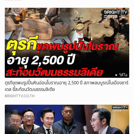
วิดีโอ
ตุรกีขุดพบรูปปั้นหินอ่อนโบราณอายุ 2,500 ปี สภาพสมบูรณ์ในเมืองซาร์
เดส ชี้สะท้อนวัฒนธรรมลิเดีย
BRIGHTTV.CO.TH