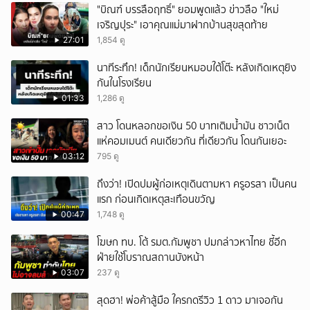
"บิณฑ์ บรรลือฤทธิ์" ยอมพูดแล้ว ข่าวลือ "ใหม่
เจริญปุระ" เอาคุณแม่มาฝากบ้านสุขสุดท้าย
27:01
1,854 ดู
นาทีระทึก! เด็กนักเรียนหมอบใต้โต๊ะ หลังเกิดเหตุยิง
กันในโรงเรียน
01:33
1,286 ดู
สาว โดนหลอกขอเงิน 50 บาทเติมน้ำมัน ชาวเน็ต
แห่คอมเมนต์ คนเดียวกัน ที่เดียวกัน โดนกันเยอะ
03:12
795 ดู
ถึงว่า! เปิดปมผู้ก่อเหตุเดินตามหา ครูอรสา เป็นคน
แรก ก่อนเกิดเหตุสะเทือนขวัญ
00:47
1,748 ดู
โฆษก ทบ. โต้ รมต.กัมพูชา ปมกล่าวหาไทย ชี้อีก
ฝ่ายใช้โบราณสถานบังหน้า
03:07
237 ดู
สุดฮา! พ่อค้าสู้มือ ใครกดรีวิว 1 ดาว มาเจอกัน