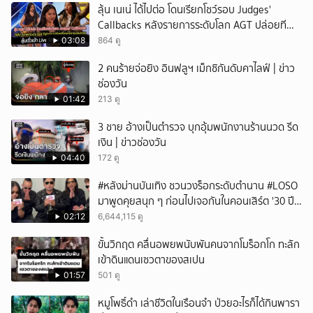
ลุ้น เนเน่ ได้ไปต่อ โดนเรียกโชว์รอบ Judges'
Callbacks หลังรายการระดับโลก AGT ปล่อยที
เซอร์การประกวด
03:08
864 ดู
2 คนร้ายจ่อยิง อินฟลูฯ เม็กซิกันดับคาไลฟ์ | ข่าว
ช่องวัน
01:42
213 ดู
3 ชาย อ้างเป็นตำรวจ บุกอุ้มพนักงานร้านนวด รีด
เงิน | ข่าวช่องวัน
04:40
172 ดู
#หลังม่านบันเทิง ชวนวงร็อกระดับตำนาน #LOSO
มาพูดคุยสนุก ๆ ก่อนไปเจอกันในคอนเสิร์ต '30 ปี
LOSO นานเท่าไรก็รอ'
02:12
6,644,115 ดู
ขั้นวิกฤต คลื่นอพยพนับพันคนจากโมร็อกโก ทะลัก
เข้าดินแดนเซวตาของสเปน
01:57
501 ดู
หมูโพธิ์ดำ เล่าชีวิตในเรือนจำ ป่วยอะไรก็ได้กินพารา