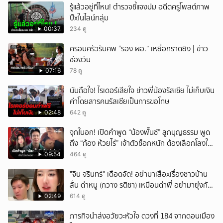
รู้แล้วอยู่ที่ไหน! ตำรวจชี้แจงปม อดีตครูโพสต์ภาพ
ปืxในไลน์กลุ่ม
00:37
234 ดู
ครอบครัวรับศพ “รอง ผอ.” เหยื่อกราดยิง | ข่าว
ช่องวัน
07:16
78 ดู
นับถือใจ! ไรเดอร์เสียใจ ข่าวพี่น้องรัสเซีย ไม่เก็บเงิน
ค่าโดยสารคนรัสเซียเป็นการขอโทษ
02:48
642 ดู
จุกในอก! เปิดคำพูด “น้องพั๊นซ์” ลูกบุญธรรม พูด
ถึง “ก้อง ห้วยไร่” เจ้าตัวช็อกหนัก ต้องเลือกโลงให้
ลูก!
09:54
464 ดู
ั่"จิน จรินทร์" เดือดจัด! อย่ามาเสือxเรื่องชาวบ้าน
ลั่น ด่าหนู (กวาง รติชา) เหมือนด่าพี่ อย่ามายุ่งกับ
คนของผม จบ!!!
02:49
614 ดู
ภารกิจนำส่งอวัยวะหัวใจ ดวงที่ 184 จากดอนเมือง