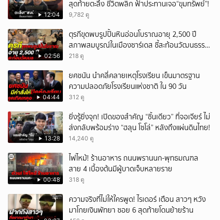
สุดท้ายตะลึง ชีวิตพลิก ฟ้าประทานเจอ“ขุมทรัพย์”!
12:04
9,782 ดู
ตุรกีขุดพบรูปปั้นหินอ่อนโบราณอายุ 2,500 ปี
สภาพสมบูรณ์ในเมืองซาร์เดส ชี้สะท้อนวัฒนธรรม
ลิเดีย
02:56
218 ดู
ยศชนัน นำคลี่คลายเหตุโรงเรียน เข็นมาตรฐาน
ความปลอดภัยโรงเรียนแห่งชาติ ใน 90 วัน
04:44
312 ดู
ยิ่งรู้ยิ่งจุก! เปิดของสำคัญ “ชิ้นเดียว” ที่จอเจียร์ ไม่
ส่งกลับพร้อมร่าง “ฮลุน โซโล่” หลังถึงแผ่นดินไทย!
13:28
14,240 ดู
ไฟไหม้! ร้านอาหาร ถนนพรานนก-พุทธมณฑล
สาย 4 เบื้องต้นมีผู้บาดเจ็บหลายราย
00:48
318 ดู
ความจริงที่ไม่ให้ใครพูด! ไรเดอร์ เตือน สาวๆ หวัง
มาโกยเงินพัทยา ซอย 6 สุดท้ายโดนย้ายร้าน