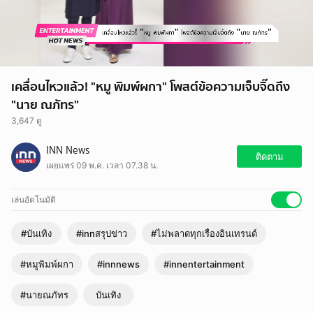
เคลื่อนไหวแล้ว! "หมู พิมพ์ผกา" โพสต์ข้อความเจ็บจิ๊ดถึง
"นาย ณภัทร"
3,647 ดู
INN News
ติดตาม
เผยแพร่ 09 พ.ค. เวลา 07.38 น.
เล่นอัตโนมัติ
#บันเทิง
#innสรุปข่าว
#ไม่พลาดทุกเรื่องอินเทรนด์
#หมูพิมพ์ผกา
#innnews
#innentertainment
#นายณภัทร
บันเทิง