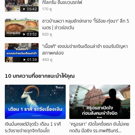
กิโลกรัม ขึ้นขบวนรถไฟ
05:42
170 ดู
ชาวบ้านผวา หลุมยักษ์กลาง "ไร่อ้อย-ทุ่งนา" ลึก 5
เมตร | ข่าวช่องวัน
03:52
620 ดู
"เนื้อแท้" แจงปมจ่ายเงินเดือนล่าช้า ยอมรับปัญหา
สภาพคล่อง
01:39
463 ดู
10 บทความที่อยากแนะนำให้คุณ
เงินมั่นคงแต่มีจุดรั่ว เตือน 1 ราศี
“ครูอรสา” เปิดใจครั้งแรก ยันไม่เคย
ระวังรายจ่ายจุกจิกก้อนโต
กดดัน มือยิง รร.เทพศิรินทร์