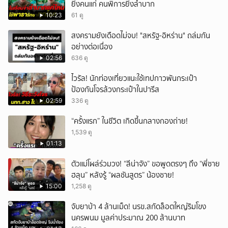
ยิ่งคนแก่ คนพิการยิ่งลำบาก
10:23
61 ดู
สงครามยังเดือดไม่จบ! "สหรัฐ-อิหร่าน" ถล่มกัน
อย่างต่อเนื่อง
02:56
636 ดู
ไวรัล! นักท่องเที่ยวแนะใช้เทปกาวพันกระเป๋า
ป้องกันโจรล้วงกระเป๋าในปารีส
02:59
336 ดู
“ครั้งแรก” ในชีวิต เกิดขึ้นกลางกองถ่าย!
1,539 ดู
01:13
ตัวแม่โผล่ร่วมวง! “ลีน่าจัง” ขอพูดตรงๆ ถึง “พี่ชาย
ฮลุน” หลังรู้ “ผลชันสูตร” น้องชาย!
15:00
1,258 ดู
จับยาบ้า 4 ล้านเม็ด! นรข.สกัดล็อตใหญ่ริมโขง
นครพนม มูลค่าประมาณ 200 ล้านบาท