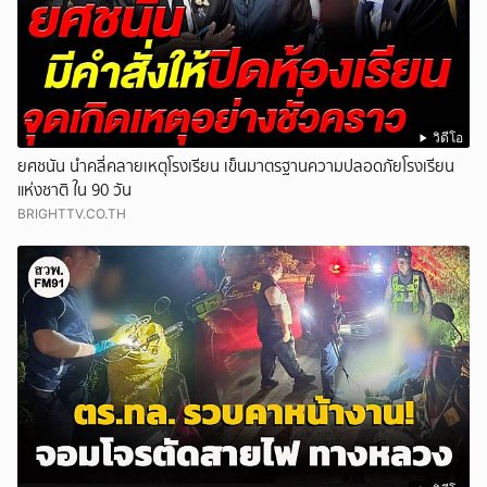
วิดีโอ
ยศชนัน นำคลี่คลายเหตุโรงเรียน เข็นมาตรฐานความปลอดภัยโรงเรียน
แห่งชาติ ใน 90 วัน
BRIGHTTV.CO.TH