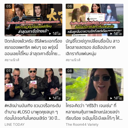
05
06
วิดีโอ
วิดีโอ
ปิดกล้องแล้วครับ ซีรีส์พระเอกเรื่อง
บัญชีโจวเย่ถูกเปลี่ยนชื่อเป็น สาว
แรกของแพทริค แฟนๆ ขอ พรุ่งนี้
โสดสายสตรอง ส่อลือประกาศ
ออนเลยได้ไหม ล่าสุดเคาะชื่อไทย
เลิกรากับแฟนหนุ่ม
แล้ว
สยามนิวส์
สยามนิวส์
07
08
วิดีโอ
วิดีโอ
#หลังม่านบันเทิง ชวนวงร็อกระดับ
ใครจะคิดว่า "ศรีริต้า เจนเซ่น" ที่
ตำนาน #LOSO มาพูดคุยสนุก ๆ
หลายคนคุ้นภาพลักษณ์สวยสง่า
ก่อนไปเจอกันในคอนเสิร์ต '30 ปี
เรียบร้อย จะมีมุมโบ๊ะบ๊ะและโก๊ะๆ ให้ได้
LOSO นานเท่าไรก็รอ'
อมยิ้มเหมือนกัน งานนี้ทำเอาแฟนๆ
LINE TODAY
The Room44 Variety