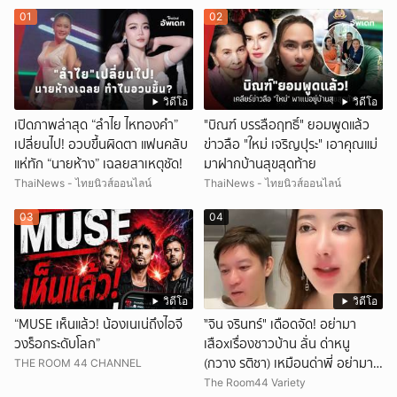
01
02
วิดีโอ
วิดีโอ
เปิดภาพล่าสุด “ลำไย ไหทองคำ”
"บิณฑ์ บรรลือฤทธิ์" ยอมพูดแล้ว
เปลี่ยนไป! อวบขึ้นผิดตา แฟนคลับ
ข่าวลือ "ใหม่ เจริญปุระ" เอาคุณแม่
แห่ทัก “นายห้าง” เฉลยสาเหตุชัด!
มาฝากบ้านสุขสุดท้าย
ThaiNews - ไทยนิวส์ออนไลน์
ThaiNews - ไทยนิวส์ออนไลน์
03
04
วิดีโอ
วิดีโอ
“MUSE เห็นแล้ว! น้องเนเน่ถึงไอจี
ั่"จิน จรินทร์" เดือดจัด! อย่ามา
วงร็อกระดับโลก”
เสือxเรื่องชาวบ้าน ลั่น ด่าหนู
(กวาง รติชา) เหมือนด่าพี่ อย่ามา
THE ROOM 44 CHANNEL
ยุ่งกับคนของผม จบ!!!
The Room44 Variety