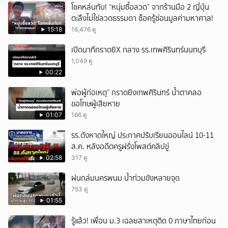
โชคหล่นทับ! “หนุ่มซื้อลวด” จากร้านมือ 2 ญี่ปุ่น
ตะลึงไม่ใช่ลวดธรรมดา ช็อครู้ซ่อนมูลค่ามหาศาล!
15:18
16,476 ดู
เปิดนาทีกราดยิX กลาง รร.เทพศิรินทร์นนทบุรี
1,049 ดู
00:22
พ่อผู้ก่อเหตุ” กราดยิงเทพศิรินทร์ น้ำตาคลอ
ขอโทษผู้เสียหาย
01:07
166 ดู
รร.ดังหาดใหญ่ ประกาศปรับเรียนออนไลน์ 10-11
ส.ค. หลังอดีตครูฝรั่งโพสต์คลิปขู่
02:58
317 ดู
ฝนถล่มนครพนม น้ำท่วมขังหลายจุด
753 ดู
01:55
รู้แล้ว! เพื่อน ม.3 เฉลยสาเหตุติด 0 ภาษาไทยก่อน