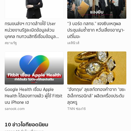
กรมขนส่งฯ กวาดล้างใช้ User
“3 บอร์ด กสทช.” แจงยิบเหตุผล
หน่วยงานรัฐละเมิดข้อมูลส่วน
ประชุมล่มซ้ำซาก หวั่นเสี่ยงอาญา-
บุคคล ทบทวนสิทธิ์เชื่อมข้อมูล
มติโมฆะ
ระหว่างหน่วยงาน ดำเนินคดีอาญา
สยามรัฐ
เดลินิวส์
เด็ดขาด
Google Health เชื่อม Apple
“อังกฤษ” ลุยสกัดทองคำจาก “ขยะ
Health ได้สองทางแล้ว ผู้ใช้ Fitbit
อิเล็กทรอนิกส์” ผลิตเครื่องประดับ
บน iPhone เฮ
สุดหรู
sanook.com
TNN ช่อง16
10 ข่าวไอทียอดนิยม