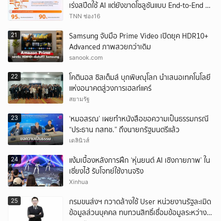
เร่งสปีดใช้ AI แต่ยังขาดโซลูชันแบบ End-to-End ที่
ปลอดภัย
TNN ช่อง16
Samsung จับมือ Prime Video เปิดยุค HDR10+
21
Advanced ภาพสวยกว่าเดิม
sanook.com
โคตินอส ซิสเต็มส์ บุกพิษณุโลก นำเสนอเทคโนโลยี
22
แห่งอนาคตสู่วงการเฮลท์แคร์
สยามรัฐ
‘หมอสรณ’ เผยทำหนังสือขอความเป็นธรรมกรณี
23
“ประธาน กสทช.” ถึงนายกรัฐมนตรีแล้ว
เดลินิวส์
แง้มเบื้องหลังการฝึก ‘หุ่นยนต์ AI เชิงกายภาพ’ ใน
24
เซี่ยงไฮ้ รับโจทย์ใช้งานจริง
Xinhua
กรมขนส่งฯ กวาดล้างใช้ User หน่วยงานรัฐละเมิด
25
ข้อมูลส่วนบุคคล ทบทวนสิทธิ์เชื่อมข้อมูลระหว่าง