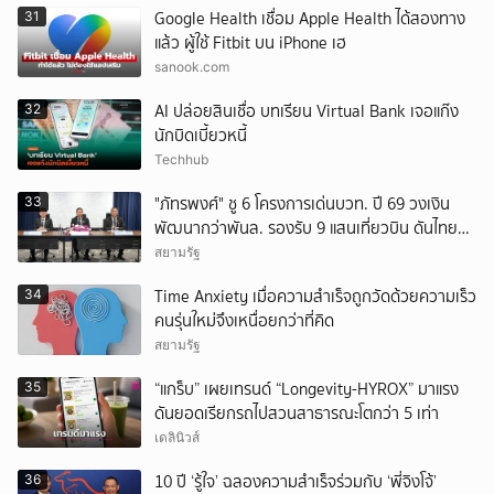
Google Health เชื่อม Apple Health ได้สองทาง
31
แล้ว ผู้ใช้ Fitbit บน iPhone เฮ
sanook.com
AI ปล่อยสินเชื่อ บทเรียน Virtual Bank เจอแก๊ง
32
นักบิดเบี้ยวหนี้
Techhub
"ภัทรพงศ์" ชู 6 โครงการเด่นบวท. ปี 69 วงเงิน
33
พัฒนากว่าพันล. รองรับ 9 แสนเที่ยวบิน ดันไทยสู่
World-Class Aviation Hub
สยามรัฐ
Time Anxiety เมื่อความสำเร็จถูกวัดด้วยความเร็ว
34
คนรุ่นใหม่จึงเหนื่อยกว่าที่คิด
สยามรัฐ
“แกร็บ” เผยเทรนด์ “Longevity-HYROX” มาแรง
35
ดันยอดเรียกรถไปสวนสาธารณะโตกว่า 5 เท่า
เดลินิวส์
10 ปี ‘รู้ใจ’ ฉลองความสำเร็จร่วมกับ ‘พี่จิงโจ้’
36