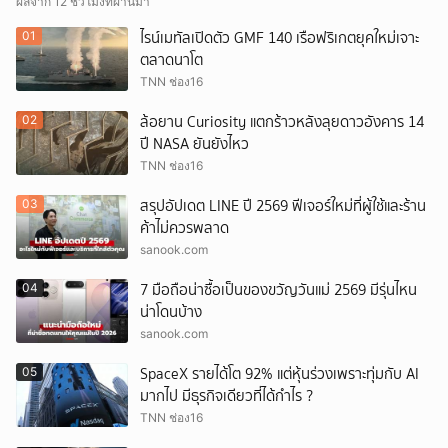
ผลจาก 12 ชั่วโมงที่ผ่านมา
ไรน์เมทัลเปิดตัว GMF 140 เรือฟริเกตยุคใหม่เจาะ
01
ตลาดนาโต
TNN ช่อง16
ล้อยาน Curiosity แตกร้าวหลังลุยดาวอังคาร 14
02
ปี NASA ยันยังไหว
TNN ช่อง16
สรุปอัปเดต LINE ปี 2569 ฟีเจอร์ใหม่ที่ผู้ใช้และร้าน
03
ค้าไม่ควรพลาด
sanook.com
7 มือถือน่าซื้อเป็นของขวัญวันแม่ 2569 มีรุ่นไหน
04
น่าโดนบ้าง
sanook.com
SpaceX รายได้โต 92% แต่หุ้นร่วงเพราะทุ่มกับ AI
05
มากไป มีธุรกิจเดียวที่ได้กำไร ?
TNN ช่อง16