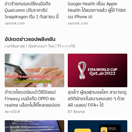
ข่าวร้ายคนรอเปลี่ยนมือถือ
Google Health เชื่อม Apple
Qualcomm ปรับราคาชิป
Health ได้สองทางแล้ว ผู้ใช้ Fitbit
Snapdragon เริ่ม 1 กันยายน นี้
บน iPhone เฮ
sanook.com
sanook.com
อัปเดตข่าวแอปพลิเคชัน
เวอร์ชั่นล่าสุด | เปิดตัวแอปฯ ใหม่ | รีวิว-การใช้
ตำรวจไซเบอร์แนะนำวิธีปิดแอป
สุดล้ำ! ผู้ชมฟุตบอลโลก สามารถดู
Fineasy บนมือถือ OPPO และ
สถิตินักเตะในสนามแบบสด ๆ ด้วย
realme บล็อกไม่ให้โหลดแอปเอง
AR บนแอป FIFA+ ได้
สยามนิวส์
BT Beartai