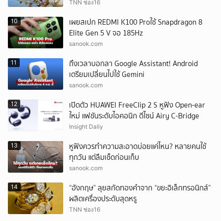
TNN ช่อง16
เผยสเปก REDMI K100 Proใช้ Snapdragon 8
10
Elite Gen 5 V จอ 185Hz
sanook.com
ถึงเวลาบอกลา Google Assistant! Android
11
เตรียมเปลี่ยนไปใช้ Gemini
sanook.com
เปิดตัว HUAWEI FreeClip 2 S หูฟัง Open-ear
12
ใหม่ แฟชันระดับไอคอนิก ดีไซน์ Airy C-Bridge
Insight Daily
หูฟังควรทำความสะอาดบ่อยแค่ไหน? หลายคนใช้
13
ทุกวัน แต่ลืมเช็ดก่อนเก็บ
sanook.com
“อังกฤษ” ลุยสกัดทองคำจาก “ขยะอิเล็กทรอนิกส์”
14
ผลิตเครื่องประดับสุดหรู
TNN ช่อง16