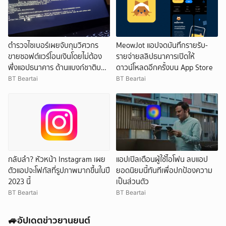
ตำรวจไซเบอร์เผยจับกุมวิศวกร
MeowJot แอปจดบันทึกรายรับ-
ขายซอฟต์แวร์โอนเงินโดยไม่ต้อง
รายจ่ายสลิปธนาคารเปิดให้
พึ่งแอปธนาคาร ด้านแบงก์ชาติบอก
ดาวน์โหลดอีกครั้งบน App Store
ช่องโหว่เก่า
BT Beartai
BT Beartai
กลับลำ? หัวหน้า Instagram เผย
แอปเปิลเตือนผู้ใช้ไอโฟน ลบแอป
ตัวแอปจะโฟกัสที่รูปภาพมากขึ้นในปี
ยอดนิยมนี้ทันทีเพื่อปกป้องความ
2023 นี้
เป็นส่วนตัว
BT Beartai
BT Beartai
🚙อัปเดตข่าวยานยนต์