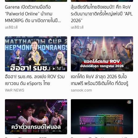
Garena เปิดตัวเกมมือถือ
ลุ้นเชียร์ทีมไทยชิงแชมป์!! ศึก RoV
“Palworld Online” นำเกม
ระดับนานาชาติครั้งใหญ่แห่งปี “APL
MMORPG ดัง มาเปิดภายในปี
2026”
2026
เดลินิวส์
เดลินิวส์
วิดีโอ
ฮือฮา! รมช.ศธ. ลงแข่ง ROV ร่วม
แจกโค้ด RoV ล่าสุด 2026 รับไอ
เยาวชน ดัน eSports ไทย
เทมฟรี พร้อมวิธีเติมโค้ด ที่ต้องรู้
WeR NEWS
sanook.com