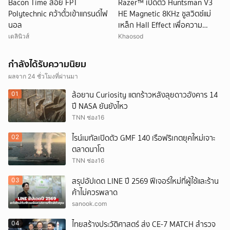
Bacon Time สอย FPT
Razer™ เปิดตัว Huntsman V3
Polytechnic คว้าตั๋วเข้าแกรนด์ไฟ
HE Magnetic 8KHz ชูสวิตช์แม่
นอล
เหล็ก Hall Effect เพื่อความ
แม่นยำขั้นสุด
เดลินิวส์
Khaosod
กำลังได้รับความนิยม
ผลจาก 24 ชั่วโมงที่ผ่านมา
ล้อยาน Curiosity แตกร้าวหลังลุยดาวอังคาร 14
01
ปี NASA ยันยังไหว
TNN ช่อง16
ไรน์เมทัลเปิดตัว GMF 140 เรือฟริเกตยุคใหม่เจาะ
02
ตลาดนาโต
TNN ช่อง16
สรุปอัปเดต LINE ปี 2569 ฟีเจอร์ใหม่ที่ผู้ใช้และร้าน
03
ค้าไม่ควรพลาด
sanook.com
ไทยสร้างประวัติศาสตร์ ส่ง CE-7 MATCH สำรวจ
04