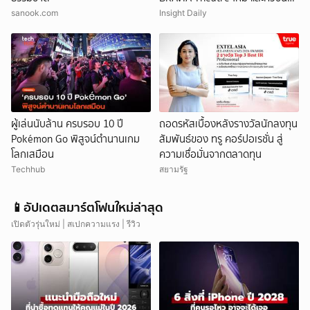
100 นิ้ว
sanook.com
Insight Daily
ผู้เล่นนับล้าน ครบรอบ 10 ปี
ถอดรหัสเบื้องหลังรางวัลนักลงทุน
Pokémon Go พิสูจน์ตำนานเกม
สัมพันธ์ของ ทรู คอร์ปอเรชั่น สู่
โลกเสมือน
ความเชื่อมั่นจากตลาดทุน
Techhub
สยามรัฐ
📱อัปเดตสมาร์ตโฟนใหม่ล่าสุด
เปิดตัวรุ่นใหม่ | สเปกความแรง | รีวิว