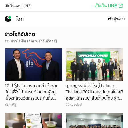
เปิดใน LINE
เปิดในแอป LINE
ไอที
เข้าสู่ระบบ
ข่าวไอทีอัปเดต
รวมข่าวไอทีอัปเดตประจำวันที่ควรรู้
10 ปี ‘รู้ใจ’ ฉลองความสำเร็จร่วม
สุราษฎร์ธานี จัดใหญ่ Palmex
กับ ‘พี่จิงโจ้’ แบรนด์ไอคอนผู้อยู่
Thailand 2026 ยกระดับเทคโนโลยี
เบื้องหลังนวัตกรรมประกันภัย
อุตสาหกรรมปาล์มน้ำมันไทย สู่การ
ดิจิทัล
เติบโตยั่งยืน
สยามรัฐ
77kaoded