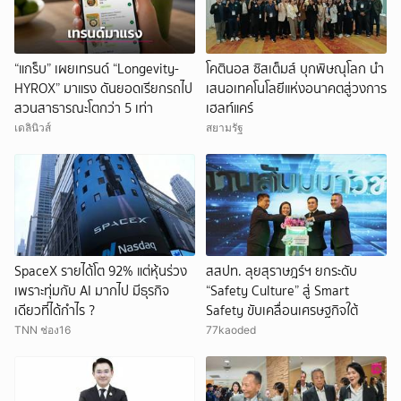
“แกร็บ” เผยเทรนด์ “Longevity-
โคตินอส ซิสเต็มส์ บุกพิษณุโลก นำ
HYROX” มาแรง ดันยอดเรียกรถไป
เสนอเทคโนโลยีแห่งอนาคตสู่วงการ
สวนสาธารณะโตกว่า 5 เท่า
เฮลท์แคร์
เดลินิวส์
สยามรัฐ
SpaceX รายได้โต 92% แต่หุ้นร่วง
สสปท. ลุยสุราษฎร์ฯ ยกระดับ
เพราะทุ่มกับ AI มากไป มีธุรกิจ
“Safety Culture” สู่ Smart
เดียวที่ได้กำไร ?
Safety ขับเคลื่อนเศรษฐกิจใต้
TNN ช่อง16
77kaoded