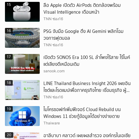
ลือ Apple เปิดตัว AirPods ติดกล้องพร้อม
15
Visual Intelligence เดือนหน้า
TNN ช่อง16
PSG จับมือ Google ดึง AI Gemini พลิกโฉม
16
วงการฟุตบอล
TNN ช่อง16
เปิดตัว SONOS Era 100 SL ลำโพงไร้สาย ไร้ไมค์
17
แต่เสียงดีเหมือนเดิม
sanook.com
LINE Thailand Business Insight 2026 เผยอิน
18
ไซต์และโรดแมปเพื่อภาคธุรกิจไทย เชื่อมธุรกิจ ผู้
บริโภค และพาร์ทเนอร์ สู่การเติบโตได้อย่างยั่งยืน
TNN ช่อง16
ไมโครซอฟท์เพิ่มฟีเจอร์ Cloud Rebuild บน
19
Windows 11 ช่วยกู้ข้อมูลได้อย่างง่ายดาย
Thaiware
อาลีบาบา คลาวด์ เผยผลสำรวจ องค์กรในเอเชีย
20