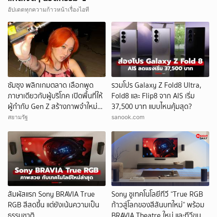
อัปเดตทุกความก้าวหน้าเรื่องไอที
ซัมซุง พลิกเกมตลาด เลือกพูด
รวมโปร Galaxy Z Fold8 Ultra,
ภาษาเดียวกับผู้บริโภค เปิดพื้นที่ให้
Fold8 และ Flip8 จาก AIS เริ่ม
ผู้กำกับ Gen Z สร้างภาพจำใหม่
37,500 บาท แบบไหนคุ้มสุด?
ของ Galaxy Z Series
สยามรัฐ
sanook.com
สัมผัสแรก Sony BRAVIA True
Sony ชูเทคโนโลยีทีวี “True RGB
RGB สีสดขึ้น แต่ยังเน้นความเป็น
ก้าวสู่โลกของสีสันบทใหม่” พร้อม
ธรรมชาติ
BRAVIA Theatre ใหม่ และทีวีขนาด