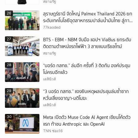
หน่วยงาน ดำเนินคดีอาญาเด็ดขาด
สยามรัฐ
สุราษฎร์ธานี จัดใหญ่ Palmex Thailand 2026 ยก
26
ระดับเทคโนโลยีอุตสาหกรรมปาล์มน้ำมันไทย สู่การ
เติบโตยั่งยืน
77kaoded
BTS - EBM - NBM จับมือ แอปฯ ViaBus ยกระดับ
27
ติดตามตำแหน่งรถไฟฟ้า 3 สายแบบเรียลไทม์
สยามรัฐ
“บอร์ด กสทช.” ล่มอีก ครั้งที่ 3 ติดกัน องค์ประชุม
28
ไม่ครบอีกแล้ว
เดลินิวส์
“3 บอร์ด กสทช.” แจงยิบเหตุผลประชุมล่มซ้ำซาก
29
หวั่นเสี่ยงอาญา-มติโมฆะ
เดลินิวส์
Meta เปิดตัว Muse Code AI Agent เขียนโค้ดตัว
30
แรก ท้าชน Anthropic และ OpenAI
TNN ช่อง16