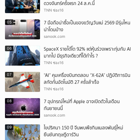
ดวงจันทร์ครั้งแรก 24 ส.ค.นี้
TNN ช่อง16
7 มือถือน่าซื้อเป็นของขวัญวันแม่ 2569 มีรุ่นไหน
05
น่าโดนบ้าง
sanook.com
SpaceX รายได้โต 92% แต่หุ้นร่วงเพราะทุ่มกับ AI
06
มากไป มีธุรกิจเดียวที่ได้กำไร ?
TNN ช่อง16
“AI” คุมเครื่องบินทดสอบ “X-62A” ปฏิบัติการบิน
07
สกัดกั้นอัตโนมัติ 27 ครั้งสำเร็จ
TNN ช่อง16
7 อุปกรณ์ใหม่ที่ Apple อาจเปิดตัวในเดือน
08
กันยายนนี้
sanook.com
ไขปริศนา 150 ปี จีนพบพืชกินแมลงพันธุ์ใหม่
09
ยืนยันทฤษฎีดาร์วิน