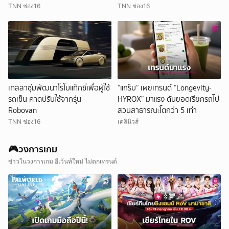
TNN ช่อง16
TNN ช่อง16
เทสลาซุ่มพัฒนาโรโบแท็กซี่เพื่อผู้ใช้
“แกร็บ” เผยเทรนด์ “Longevity-
รถเข็น คาดปรับใช้จากรุ่น
HYROX” มาแรง ดันยอดเรียกรถไป
Robovan
สวนสาธารณะโตกว่า 5 เท่า
TNN ช่อง16
เดลินิวส์
🎮วงการเกม
ข่าวในวงการเกม อีเว้นท์ใหม่ ไม่ตกเทรนด์