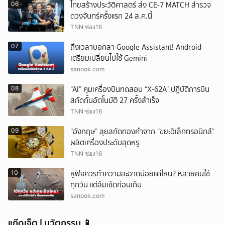
ไทยสร้างประวัติศาสตร์ ส่ง CE-7 MATCH สำรวจ
06
ดวงจันทร์ครั้งแรก 24 ส.ค.นี้
TNN ช่อง16
ถึงเวลาบอกลา Google Assistant! Android
07
เตรียมเปลี่ยนไปใช้ Gemini
sanook.com
“AI” คุมเครื่องบินทดสอบ “X-62A” ปฏิบัติการบิน
08
สกัดกั้นอัตโนมัติ 27 ครั้งสำเร็จ
TNN ช่อง16
“อังกฤษ” ลุยสกัดทองคำจาก “ขยะอิเล็กทรอนิกส์”
09
ผลิตเครื่องประดับสุดหรู
TNN ช่อง16
หูฟังควรทำความสะอาดบ่อยแค่ไหน? หลายคนใช้
10
ทุกวัน แต่ลืมเช็ดก่อนเก็บ
sanook.com
แก๊ดเจ็ต | นวัตกรรม 📱