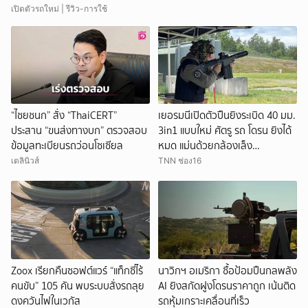
เปิดตัวรถใหม่ | รีวิว-การใช้
“ไชยชนก” สั่ง “ThaiCERT”
เยอรมนีเปิดตัวปืนยิงระเบิด 40 มม.
ประสาน “ขนส่งทางบก” ตรวจสอบ
3in1 แบบใหม่ ศัตรู รถ โดรน ยิงได้
ข้อมูลทะเบียนรถว่อนโซเซียล
หมด แม่นด้วยกล้องเล็ง
คอมพิวเตอร์
เดลินิวส์
TNN ช่อง16
ยกเลิก
Zoox เรียกคืนซอฟต์แวร์ “แท็กซี่ไร้
นาวิกฯ อเมริกา ซื้อป้อมปืนกลพลัง
คนขับ” 105 คัน พบระบบสั่งรถลุย
AI ยิงสกัดฝูงโดรนราคาถูก เน้นติด
ดงควันไฟในเวกัส
รถหุ้มเกราะเคลื่อนที่เร็ว