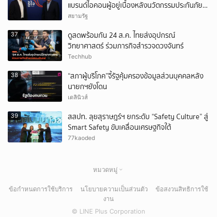
แบรนด์ไอคอนผู้อยู่เบื้องหลังนวัตกรรมประกันภัย
ดิจิทัล
สยามรัฐ
ดูสดพร้อมกัน 24 ส.ค. ไทยส่งอุปกรณ์
37
วิทยาศาสตร์ ร่วมภารกิจสำรวจดวงจันทร์
Techhub
“สภาผู้บริโภค”จี้รัฐคุ้มครองข้อมูลส่วนบุคคลหลัง
38
นายกฯยังโดน
เดลินิวส์
สสปท. ลุยสุราษฎร์ฯ ยกระดับ “Safety Culture” สู่
39
Smart Safety ขับเคลื่อนเศรษฐกิจใต้
77kaoded
หมวดหมู่
ข้อกำหนดการใช้บริการ
นโยบายความเป็นส่วนตัว
ข้อสงวนสิทธิการใช้
งาน
© LINE Plus Corporation