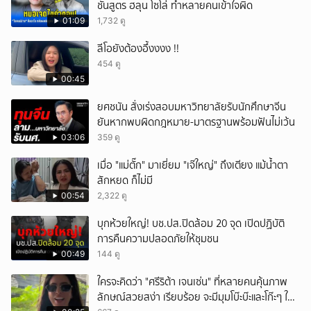
ชันสูตร ฮลุน โซโล่ ทำหลายคนเข้าใจผิด
01:09
1,732 ดู
ลีโอยังต้องอึ้งงงง !!
454 ดู
00:45
ยศชนัน สั่งเร่งสอบมหาวิทยาลัยรับนักศึกษาจีน
ยันหากพบผิดกฎหมาย-มาตรฐานพร้อมฟันไม่เว้น
03:06
359 ดู
เมื่อ "แม่ตั๊ก" มาเยี่ยม "เจ๊ใหญ่" ถึงเตียง แม้น้ำตา
สักหยด ก็ไม่มี
00:54
2,322 ดู
บุกห้วยใหญ่! บช.ปส.ปิดล้อม 20 จุด เปิดปฏิบัติ
การคืนความปลอดภัยให้ชุมชน
00:49
144 ดู
ใครจะคิดว่า "ศรีริต้า เจนเซ่น" ที่หลายคนคุ้นภาพ
ลักษณ์สวยสง่า เรียบร้อย จะมีมุมโบ๊ะบ๊ะและโก๊ะๆ ให้