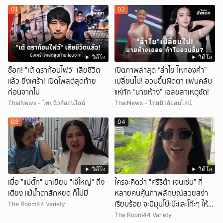
01
02
วิดีโอ
วิดีโอ
ช็อก! "เต้ ดราก้อนไฟว์" เสียชีวิต
เปิดภาพล่าสุด “ลำไย ไหทองคำ”
แล้ว ยิ่งเศร้า! เปิดโพสต์สุดท้าย
เปลี่ยนไป! อวบขึ้นผิดตา แฟนคลับ
ก่อนจากไป
แห่ทัก “นายห้าง” เฉลยสาเหตุชัด!
ThaiNews - ไทยนิวส์ออนไลน์
ThaiNews - ไทยนิวส์ออนไลน์
03
04
วิดีโอ
วิดีโอ
เมื่อ "แม่ตั๊ก" มาเยี่ยม "เจ๊ใหญ่" ถึง
ใครจะคิดว่า "ศรีริต้า เจนเซ่น" ที่
เตียง แม้น้ำตาสักหยด ก็ไม่มี
หลายคนคุ้นภาพลักษณ์สวยสง่า
เรียบร้อย จะมีมุมโบ๊ะบ๊ะและโก๊ะๆ ให้ได้
The Room44 Variety
อมยิ้มเหมือนกัน งานนี้ทำเอาแฟนๆ
The Room44 Variety