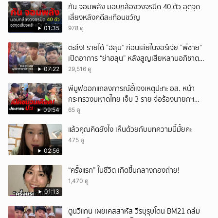
กัน จอมพลัง มอบกล้องวงจรปิด 40 ตัว อุดจุด
เสี่ยงหลังคดีสะเทือนขวัญ
01:35
978 ดู
ตะลึง! รายได้ “ฮลุน” ก่อนเสียในจอร์เจีย “พี่ชาย”
เปิดอาการ “ย่าฮลุน” หลังสูญเสียหลานอภิชาต
บุตร!
07:22
29,516 ดู
พีมูฟออกแถลงการณ์ชี้แจงเหตุปะทะ อส. หน้า
กระทรวงมหาดไทย เจ็บ 3 ราย จ่อร้องนายกฯ
ตรวจสอบ
09:54
65 ดู
แล้วคุณคิดยังไง เห็นด้วยกับบทความนี้มั้ยคะ
475 ดู
02:56
“ครั้งแรก” ในชีวิต เกิดขึ้นกลางกองถ่าย!
1,470 ดู
01:13
ตูนวีแกน เผยเคสสาหัส วีรบุรุษโดน BM21 ถล่ม