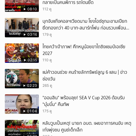
กลายเป็นคนพิการ รถโดนยึด
08:10
112 ดู
บุกจับแก๊งคอลฯเวียดนาม โยงไอซ์ซุกมะขามเปียก
ยึดทองกว่า 40 บาท-สมาร์ทโฟน ก่อนรวบเพื่อน
ร่วมทีมหอบเงิน 1.5 แสนติดสินบนคาโรงพัก
03:16
179 ดู
ไทยคว้าเจ้าภาพ! ศึกหนูน้อยขาไถชิงแชมป์เอเชีย
2027
02:15
110 ดู
แม่ค้าวอนช่วย คนร้ายลักทรัพย์สูญ 6 แสน | ข่าว
ช่องวัน
02:23
265 ดู
"ออมสิน" พร้อมลุย! SEA V Cup 2026 ต้อนรับ
"บุ๋มบิ๋ม" คืนทัพ
01:04
175 ดู
หลับวูบเป็นเหตุ! นายก อบต. เผยอาการคนขับ เหตุ
เก๋งพุ่งชน ศูนย์เด็กเล็ก