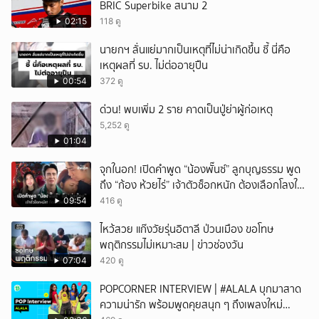
BRIC Superbike สนาม 2
02:15
118 ดู
นายกฯ ลั่นแย่มากเป็นเหตุที่ไม่น่าเกิดขึ้น ชี้ นี่คือ
เหตุผลที่ รบ. ไม่ต่ออายุปืน
00:54
372 ดู
ด่วน! พบเพิ่ม 2 ราย คาดเป็นปู่ย่าผู้ก่อเหตุ
5,252 ดู
01:04
จุกในอก! เปิดคำพูด “น้องพั๊นซ์” ลูกบุญธรรม พูด
ถึง “ก้อง ห้วยไร่” เจ้าตัวช็อกหนัก ต้องเลือกโลงให้
ลูก!
09:54
416 ดู
ไหว้สวย แก๊งวัยรุ่นอิตาลี ป่วนเมือง ขอโทษ
พฤติกรรมไม่เหมาะสม | ข่าวช่องวัน
07:04
420 ดู
POPCORNER INTERVIEW | #ALALA บุกมาสาด
ความน่ารัก พร้อมพูดคุยสนุก ๆ ถึงเพลงใหม่