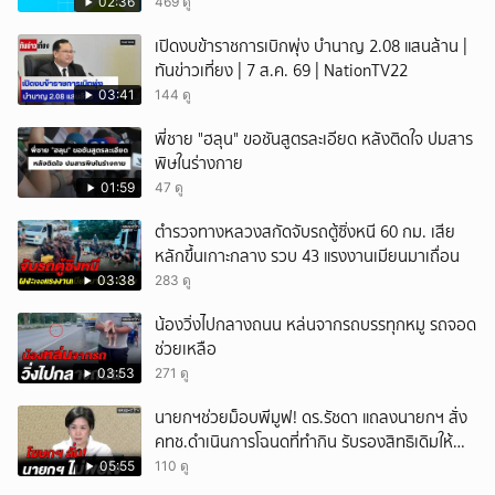
'ON&OFF'
02:36
469 ดู
เปิดงบข้าราชการเบิกพุ่ง บำนาญ 2.08 แสนล้าน |
ทันข่าวเที่ยง | 7 ส.ค. 69 | NationTV22
03:41
144 ดู
พี่ชาย "ฮลุน" ขอชันสูตรละเอียด หลังติดใจ ปมสาร
พิษในร่างกาย
01:59
47 ดู
ตำรวจทางหลวงสกัดจับรถตู้ซิ่งหนี 60 กม. เสีย
หลักขึ้นเกาะกลาง รวบ 43 แรงงานเมียนมาเถื่อน
03:38
283 ดู
น้องวิ่งไปกลางถนน หล่นจากรถบรรทุกหมู รถจอด
ช่วยเหลือ
03:53
271 ดู
นายกฯช่วยม็อบพีมูฟ! ดร.รัชดา แถลงนายกฯ สั่ง
คทช.ดำเนินการโฉนดที่ทำกิน รับรองสิทธิเดิมให้
เสร็จใน1เดือน
05:55
110 ดู