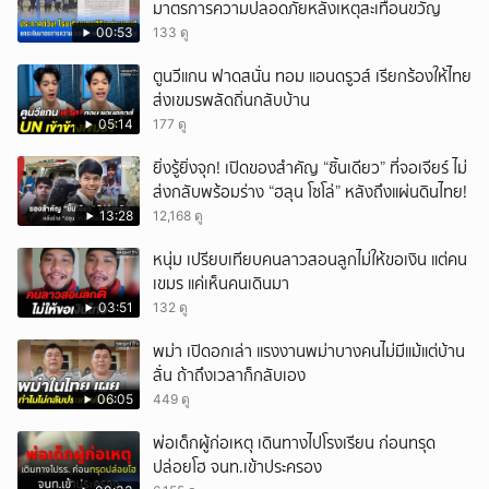
มาตรการความปลอดภัยหลังเหตุสะเทือนขวัญ
00:53
133 ดู
ตูนวีแกน ฟาดสนั่น ทอม แอนดรูวส์ เรียกร้องให้ไทย
ส่งเขมรพลัดถิ่นกลับบ้าน
05:14
177 ดู
ยิ่งรู้ยิ่งจุก! เปิดของสำคัญ “ชิ้นเดียว” ที่จอเจียร์ ไม่
ส่งกลับพร้อมร่าง “ฮลุน โซโล่” หลังถึงแผ่นดินไทย!
13:28
12,168 ดู
หนุ่ม เปรียบเทียบคนลาวสอนลูกไม่ให้ขอเงิน แต่คน
เขมร แค่เห็นคนเดินมา
03:51
132 ดู
พม่า เปิดอกเล่า แรงงานพม่าบางคนไม่มีแม้แต่บ้าน
ลั่น ถ้าถึงเวลาก็กลับเอง
06:05
449 ดู
พ่อเด็กผู้ก่อเหตุ เดินทางไปโรงเรียน ก่อนทรุด
ปล่อยโฮ จนท.เข้าประครอง