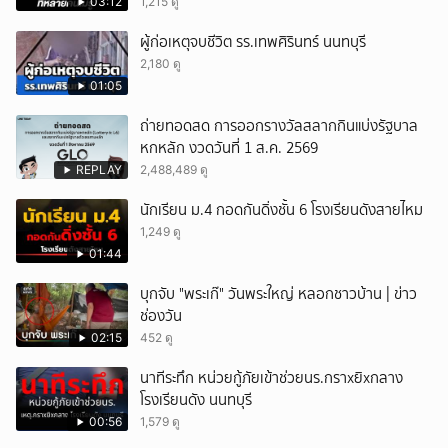
03:12
1,215 ดู
ผู้ก่อเหตุจบชีวิต รร.เทพศิรินทร์ นนทบุรี
2,180 ดู
01:05
ถ่ายทอดสด การออกรางวัลสลากกินแบ่งรัฐบาล
หกหลัก งวดวันที่ 1 ส.ค. 2569
REPLAY
2,488,489 ดู
นักเรียน ม.4 กอดกันดิ่งชั้น 6 โรงเรียนดังสายไหม
1,249 ดู
01:44
บุกจับ "พระเก๊" วันพระใหญ่ หลอกชาวบ้าน | ข่าว
ช่องวัน
02:15
452 ดู
นาทีระทึก หน่วยกู้ภัยเข้าช่วยนร.กราxยิxกลาง
โรงเรียนดัง นนทบุรี
00:56
1,579 ดู