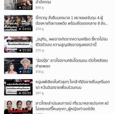
ม้าอังกฤษ
00:23
856 ดู
บิ๊กราญ สั่งสืบนครบาล 1 ขยายผลจับกุม 4 ผู้
ต้องหาแก๊งยาเสพติด พร้อมยึดของกลาย 8 ลัง
ส่งผ่านขนส่งเอกชนเข้า กทม.
04:53
276 ดู
_อนุทิน_ เผยอาจเกิดจากความเครียด ชี้หากไม่จบ
ชีวิตตัวเอง ความสูญเสียอาจรุนแรงกว่านี้
01:34
270 ดู
“น้องปุ้ย” สาวโรงงานคลิปโดเรมอน เปิดใจหลังซบ
ค่ายเพลง
01:07
918 ดู
หนุ่มแพ้เสียงในหัวสุดๆ ใจกล้าตีมือชายยื่นบุหรี่นอก
รถ หวั่นอันตรายเพื่อนร่วมถนน
00:38
267 ดู
สาวไทยเล่าประสบการณ์ เที่ยวมาหลายประเทศ แต่
ไม่เคยเจอที่ไหนคุกคา_ผู้หญิงเท่าจอร์เจีย