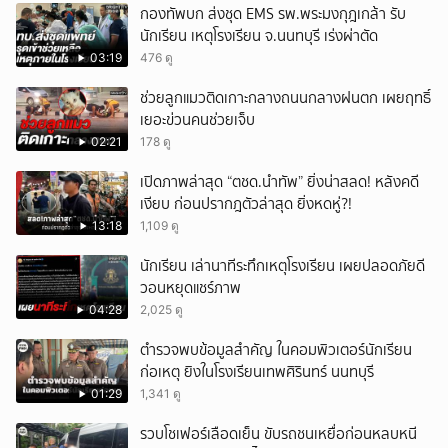
กองทัพบก ส่งชุด EMS รพ.พระมงกุฎเกล้า รับ
นักเรียน เหตุโรงเรียน จ.นนทบุรี เร่งผ่าตัด
03:19
476 ดู
ช่วยลูกแมวติดเกาะกลางถนนกลางฝนตก เผยฤทธิ์
เยอะข่วนคนช่วยเจ็บ
02:21
178 ดู
เปิดภาพล่าสุด “ตชด.นำทัพ” ยิ่งน่าสลด! หลังคดี
เงียบ ก่อนปรากฎตัวล่าสุด ยิ่งหดหู่?!
13:18
1,109 ดู
นักเรียน เล่านาทีระทึกเหตุโรงเรียน เผยปลอดภัยดี
วอนหยุดแชร์ภาพ
04:28
2,025 ดู
ตำรวจพบข้อมูลสำคัญ ในคอมพิวเตอร์นักเรียน
ก่อเหตุ ยิงในโรงเรียนเทพศิรินทร์ นนทบุรี
01:29
1,341 ดู
รวบโชเฟอร์เลือดเย็น ขับรถชนเหยื่อก่อนหลบหนี