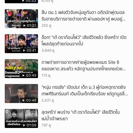
00:33
6,155 ดู
สืบ ตม.1 แฝงตัวจับหนุ่มยูกันดา อดีตนักฟุตบอล
รับขายบริการชายต่างชาติ ผ่านแอปหาคู่ พบอยู่
เกินกำหนดอนุญาต
01:22
250 ดู
ช็อก! "เต้ ดราก้อนไฟว์" เสียชีวิตแล้ว ยิ่งเศร้า! เปิด
โพสต์สุดท้ายก่อนจากไป
05:41
3,646 ดู
ภาพถ่ายทางอากาศค่ายผู้อพยพเขมร Site 8
คลองหาด สระแก้ว หลักฐานประเทศไทยเคยช่วยคน
เขมร
03:49
115 ดู
"หนุ่ม กรรชัย" เปิดปม! เด็ก ม.3 ผู้ก่อเหตุกราดยิง
เทพศิรินทร์นนท์ เดิมเป็นเด็กเรียบร้อย แต่ถูกบูลลี่
หนัก คาดแรงกดดันสะสมกลายเป็นแรงแค้น จนก่อ
00:46
2,421 ดู
เหตุสลด
สุดเศร้า! พบร่าง "เต้ ดราก้อนไฟว์" เสียชีวิตใน
แม่น้ำเจ้าพระยา
01:09
797 ดู