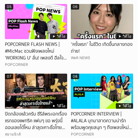
ทั้งเอ็นดูทั้งหัวเราะ
05
06
วิดีโอ
วิดีโอ
POPCORNER FLASH NEWS |
“ครั้งแรก” ในชีวิต เกิดขึ้นกลางกอง
#MicMac ชวนฟังเพลงใหม่
ถ่าย!
'WORKING U' ลั่น! เพลงดี ฮีลใจ
WeR NEWS
เปิดฟังได้ทุกสถานการณ์
POPCORNER
07
08
วิดีโอ
วิดีโอ
ปิดกล้องแล้วครับ ซีรีส์พระเอกเรื่อง
POPCORNER INTERVIEW |
แรกของแพทริค แฟนๆ ขอ พรุ่งนี้
#ALALA บุกมาสาดความน่ารัก
ออนเลยได้ไหม ล่าสุดเคาะชื่อไทย
พร้อมพูดคุยสนุก ๆ ถึงเพลงใหม่
แล้ว
'ON&OFF'
สยามนิวส์
POPCORNER