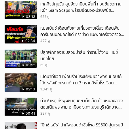
เทศกิจปทุมวัน ลุยจัดระเบียบพื้นที่ กวดขันขอทาน
หน้า Siam Scape พร้อมยึดของ-ปรับพินัย
แผงลอย
03:18
625 ดู
หมอเบ็นซ์ เตือนภัยสายเที่ยวฉายเดี่ยว เตือนพิษ
คาร์บอนมอนอกไซด์ คร่าชีวิต แนะพกเครื่องตรวจ
วัดติดตัว
02:34
477 ดู
ปลูกฟักทองแซมสวนปาล์ม ทำรายได้งาม | เนชั่
นทั่วไทย
02:52
69 ดู
เปิดนาทีชีวิต เพื่อนร่วมโรงเรียนผวาพากันมอบใต้
โต๊ะ หลังเกิดเหตุ เด็ก ม.3 กราดยิvในโรงเรียน
เทพศิรินทร์นนท์ แบบไม่เลือกหน้า เสียงปืนดังสนั่น
02:13
1,341 ดู
หวั่นไหว
ด่วน! เหตุเก๋งพุ่งชนศูนย์ฯ เด็กเล็ก บ้านหนองสอง
ตอนเนินพระงาม อ.เมือง จ.กาญจนบุรี เด็กบาด
เจ็บ 13 ราย
00:41
237 ดู
“มิกซ์-ธนัช” นำทัพฮอนด้าซิวโพล SS600 ลุ้นแชมป์