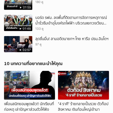
180 ดู
01:59
บอร์ด รฟม. ลงพื้นที่ติดตามการจัดการเหตุการณ์
น้ำรั่วซึมเข้าอุโมงค์รถไฟฟ้า บริเวณแยกวงเวียน
ใหญ่
01:48
133 ดู
สุดชื่นมื่น! สามอดีตนายกฯ ไทย หารือ ปธน.อินโดฯ
97 ดู
02:57
10 บทความที่อยากแนะนำให้คุณ
เพื่อนสนิทยอมพูดแล้ว!! นักเรียนที่
"4 ราศี" ร้ายกลายเป็นรวย ตัวท็อป
ก่อเหตุ เล่าปัญหาส่วนตัวให้ฟัง
สิงหาคม เงินก้อนใหญ่เข้ามา