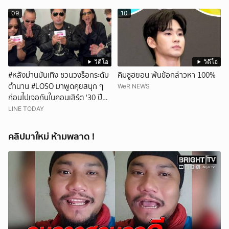
09
10
วิดีโอ
วิดีโอ
#หลังม่านบันเทิง ชวนวงร็อกระดับ
คิมซูฮยอน พ้นข้อกล่าวหา 100%
ตำนาน #LOSO มาพูดคุยสนุก ๆ
WeR NEWS
ก่อนไปเจอกันในคอนเสิร์ต '30 ปี
LOSO นานเท่าไรก็รอ'
LINE TODAY
คลิปมาใหม่ ห้ามพลาด !