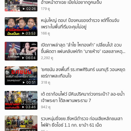
อ้างหน้าตาเฉย เมียไม่อยากดูคนเจ็บ
02:26
179 ดู
หนุ่มใหญ่ ตอบ! ป๋องคนของตำรวจ แต่ที่โดนจับ
เพราะในพื้นที่เริ่มจะคุมไม่อยู่
03:53
166 ดู
เปิดภาพล่าสุด “ลำไย ไหทองคำ” เปลี่ยนไป! อวบ
ขึ้นผิดตา แฟนคลับแห่ทัก “นายห้าง” เฉลยสาเหตุ
ชัด!
06:04
2,292 ดู
'ยศชนัน ลงพื้นที่ รร.เทพศิรินทร์ นนทบุรี วอนหยุด
แชร์ภาพสะเทือนใจ
00:51
318 ดู
เต้ ดราก้อนไฟว์ มีหินปริศนาถ่วงกระเป๋า? ลอ-ยน้ำ
เจ้าพระยา ใต้สะพานพระราม 7
03:46
942 ดู
รวบหนุ่มขี่จยย.ซิ่งหนีตำรวจ ก่อนเสียหลักชนเสา
ไฟฟ้า ยึดไอซ์ 1.1 กก. ยาบ้า 61 เม็ด