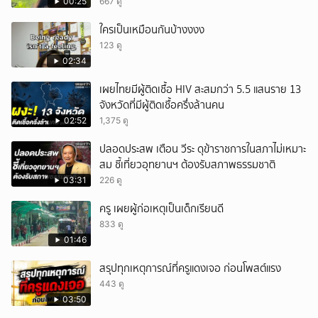
ได้อมยิ้มเหมือนกัน งานนี้ทำเอาแฟนๆ ทั้งเอ็นดูทั้ง
00:25
667 ดู
หัวเราะ
ใครเป็นเหมือนกันบ้างงงง
123 ดู
02:34
เผยไทยมีผู้ติดเชื้อ HIV สะสมกว่า 5.5 แสนราย 13
จังหวัดที่มีผู้ติดเชื้อครึ่งล้านคน
02:52
1,375 ดู
ปลอดประสพ เตือน วีระ ดุข้าราชการในสภาไม่เหมาะ
สม ชี้เที่ยวอุทยานฯ ต้องรับสภาพธรรมชาติ
03:31
226 ดู
ครู เผยผู้ก่อเหตุเป็นเด็กเรียนดี
833 ดู
01:46
สรุปทุกเหตุการณ์ที่ครูแดงเจอ ก่อนโพสต์แรง
443 ดู
03:50