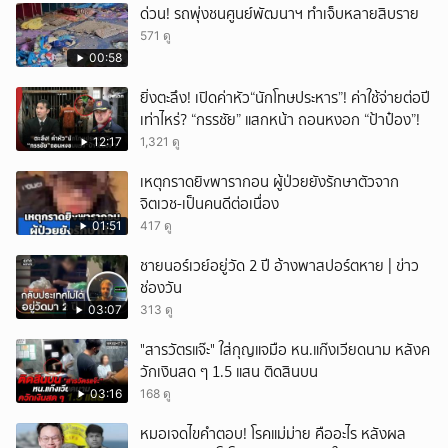
ด่วน! รถพุ่งชนศูนย์พัฒนาฯ ทำเจ็บหลายสิบราย
571 ดู
00:58
ยิ่งตะลึง! เปิดค่าหัว“นักโทษประหาร”! ค่าใช้จ่ายต่อปี
เท่าไหร่? “กรรชัย” แสกหน้า ถอนหงอก “ป้าป๋อง”!
12:17
1,321 ดู
เหตุกราดยิvพารากอน ผู้ป่วยยังรักษาตัวจาก
จิตเวช-เป็นคนดีต่อเนื่อง
01:51
417 ดู
ชายนอร์เวย์อยู่วัด 2 ปี อ้างพาสปอร์ตหาย | ข่าว
ช่องวัน
03:07
313 ดู
"สารวัตรแจ๊ะ" ใส่กุญแจมือ หน.แก๊งเวียดนาม หลังค
วักเงินสด ๆ 1.5 แสน ติดสินบน
03:16
168 ดู
หมอเจดไขคำตอบ! โรคแม่ม่าย คืออะไร หลังผล