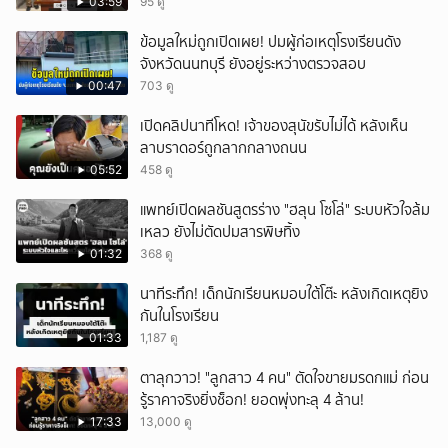
03:59
95 ดู
ข้อมูลใหม่ถูกเปิดเผย! ปมผู้ก่อเหตุโรงเรียนดัง
จังหวัดนนทบุรี ยังอยู่ระหว่างตรวจสอบ
00:47
703 ดู
เปิดคลิปนาทีโหด! เจ้าของสุนัขรับไม่ได้ หลังเห็น
ลาบราดอร์ถูกลากกลางถนน
05:52
458 ดู
แพทย์เปิดผลชันสูตรร่าง "ฮลุน โซโล่" ระบบหัวใจล้ม
เหลว ยังไม่ตัดปมสารพิษทิ้ง
01:32
368 ดู
นาทีระทึก! เด็กนักเรียนหมอบใต้โต๊ะ หลังเกิดเหตุยิง
กันในโรงเรียน
01:33
1,187 ดู
ตาลุกวาว! "ลูกสาว 4 คน" ตัดใจขายมรดกแม่ ก่อน
รู้ราคาจริงยิ่งช็อก! ยอดพุ่งทะลุ 4 ล้าน!
17:33
13,000 ดู