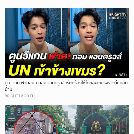
วิดีโอ
ตูนวีแกน ฟาดสนั่น ทอม แอนดรูวส์ เรียกร้องให้ไทยส่งเขมรพลัดถิ่นกลับ
บ้าน
BRIGHTTV.CO.TH