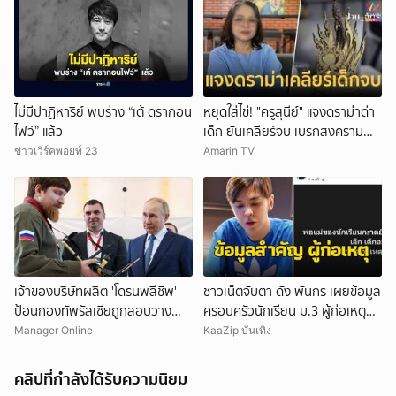
ไม่มีปาฏิหาริย์ พบร่าง “เต้ ดรากอน
หยุดใส่ไข่! "ครูสุนีย์" แจงดราม่าด่า
ไฟว์” แล้ว
เด็ก ยันเคลียร์จบ เบรกสงคราม
Gen
ข่าวเวิร์คพอยท์ 23
Amarin TV
เจ้าของบริษัทผลิต 'โดรนพลีชีพ'
ชาวเน็ตจับตา ดัง พันกร เผยข้อมูล
ป้อนกองทัพรัสเซียถูกลอบวาง
ครอบครัวนักเรียน ม.3 ผู้ก่อเหตุ
'คาร์บอมบ์' บาดเจ็บ-คนขับรถเสีย
และที่มาอาวุธ
Manager Online
KaaZip บันเทิง
ชีวิต
คลิปที่กำลังได้รับความนิยม