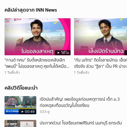
คลิปล่าสุดจาก INN News
วิดีโอ
"กานต์ ทศน" รับตั้งหลักเยอะหลังเลิก
"กัน นภัทร" ติดใจสายมัทฉะ เล็งเ
"แพมมี่" ไม่ขอลงสาเหตุ คุยกันได้เหมือน
จริงจัง ส่วน "ฐิสา" เป็น PR น่าจ
เดิม
กว่า
1 วันที่แล้ว
1 วันที่แล้ว
คลิปวิดีโอแนะนำ
เปิดปมสำคัญ! เผยข้อมูลก่อนเหตุการณ์ เด็ก ม.3
ก่อเหตุสะเทือนขวัญในโรงเรียน
00:46
333 ดู
ประกาศด่วน! โรงเรียนเทพศิรินทร์ นนทบุรี ยกระดับ