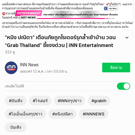
"หนิง ปณิตา" เตือนภัยถูกไรเดอร์รุกล้ำเข้าบ้าน วอน
“Grab Thailand” ชี้แจงด่วน | iNN Entertainment
323 ดู
นักแสดงสาว "หนิง ปณิตา" เตือนภัยถูกไรเดอร์แอปดังรุกล้ำเข้าบ้าน วอน
INN News
"Grab Thailand" ชี้แจงด่วน ยันเรื่องนี้ไม่ควรเกิดขึ้น เพื่อความปลอดภัยของ
ติดตาม
เผยแพร่ 12 พ.ค. เวลา 05.09 น.
ลูกค้า
เรียกว่าออกมาเตือนภัยและเป็นอุทาหรณ์ให้กับทุกบ้าน สำหรับนักแสดงสาว
"หนิง ปณิตา" ที่เจอเหตุการณ์ไม่คาดคิด ถูกไรเดอร์แอปดัง มีพฤติกรรม รุก
เล่นอัตโนมัติ
ล้ำความเป็นพื้นที่ส่วนตัวเดินเข้ามาพื้นที่ในบ้าน โดยสาว “หนิง” ได้ออกมา
โพสต์ข้อความร่ายยาว
#บันเทิง
#ไรเดอร์
#INNสรุปข่าว
#grabth
#ไอเอ็นเอ็นสรุปข่าว
#หนิงปณิตา
#INNNEWS
บันเทิง