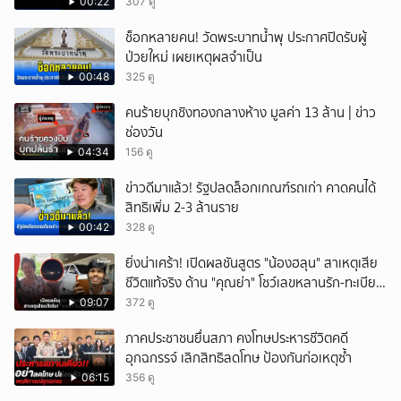
00:22
307 ดู
ยกเลิก
ช็อกหลายคน! วัดพระบาทน้ำพุ ประกาศปิดรับผู้
ป่วยใหม่ เผยเหตุผลจำเป็น
00:48
325 ดู
คนร้ายบุกชิงทองกลางห้าง มูลค่า 13 ล้าน | ข่าว
ช่องวัน
04:34
156 ดู
ข่าวดีมาแล้ว! รัฐปลดล็อกเกณฑ์รถเก่า คาดคนได้
สิทธิเพิ่ม 2-3 ล้านราย
00:42
328 ดู
ยิ่งน่าเศร้า! เปิดผลชันสูตร "น้องฮลุน" สาเหตุเสีย
ชีวิตแท้จริง ด้าน "คุณย่า" โชว์เลขหลานรัก-ทะเบียน
รถเคลื่อนร่าง!
09:07
372 ดู
ภาคประชาชนยื่นสภา คงโทษประหารชีวิตคดี
อุกฉกรรจ์ เลิกสิทธิลดโทษ ป้องกันก่อเหตุซ้ำ
06:15
356 ดู