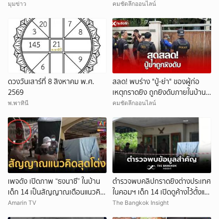
มุมข่าว
คมชัดลึกออนไลน์
ดวงวันเสาร์ที่ 8 สิงหาคม พ.ศ.
สลด! พบร่าง "ปู่-ย่า" ของผู้ก่อ
2569
เหตุกราดยิง ถูกยิงดับภายในบ้าน
พัก
พ.พาทินี
คมชัดลึกออนไลน์
เพจดัง เปิดภาพ “ธงนาซี” ในบ้าน
ตำรวจพบคลิปกราดยิงต่างประเทศ
เด็ก 14 เป็นสัญญาณเตือนแนวคิด
ในคอมฯ เด็ก 14 เปิดดูค้างไว้ตั้งแต่
สุดโต่ง
วันที่ 30 ก.ค.
Amarin TV
The Bangkok Insight