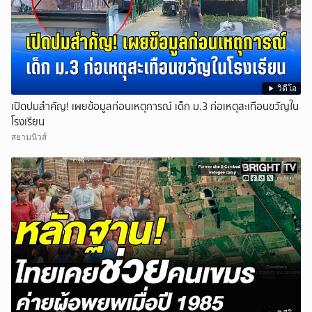
วิดีโอ
เปิดปมสำคัญ! เผยข้อมูลก่อนเหตุการณ์ เด็ก ม.3 ก่อเหตุสะเทือนขวัญใน
โรงเรียน
สยามนิวส์