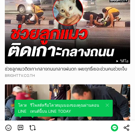
วิดีโอ
ช่วยลูกแมวติดเกาะกลางถนนกลางฝนตก เผยฤทธิ์เยอะข่วนคนช่วยเจ็บ
BRIGHTTV.CO.TH
โควตมุมมองของคุณผ่านคอนเทนต์นี้บน
รีโพสต์หรือโควตมุมมองของคุณผ่านคอน
LINE TODAY
เทนต์นี้บน LINE TODAY