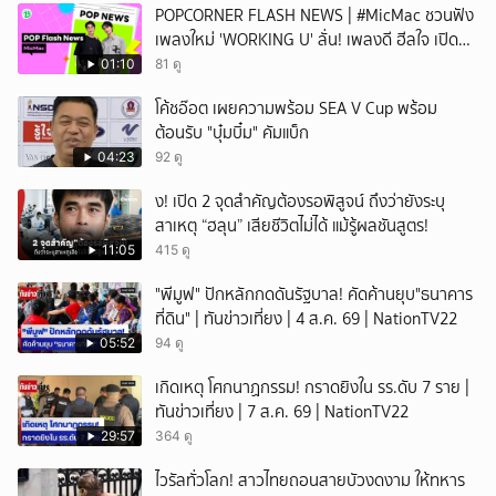
POPCORNER FLASH NEWS | #MicMac ชวนฟัง
เพลงใหม่ 'WORKING U' ลั่น! เพลงดี ฮีลใจ เปิด
ฟังได้ทุกสถานการณ์
01:10
81 ดู
โค้ชอ๊อต เผยความพร้อม SEA V Cup พร้อม
ต้อนรับ "บุ๋มบิ๋ม" คัมแบ็ก
04:23
92 ดู
ึ้ง! เปิด 2 จุดสำคัญต้องรอพิสูจน์ ถึงว่ายังระบุ
สาเหตุ “ฮลุน” เสียชีวิตไม่ได้ แม้รู้ผลชันสูตร!
11:05
415 ดู
"พีมูฟ" ปักหลักกดดันรัฐบาล! คัดค้านยุบ"ธนาคาร
ที่ดิน" | ทันข่าวเที่ยง | 4 ส.ค. 69 | NationTV22
05:52
94 ดู
เกิดเหตุ โศกนาฏกรรม! กราดยิงใน รร.ดับ 7 ราย |
ทันข่าวเที่ยง | 7 ส.ค. 69 | NationTV22
29:57
364 ดู
ไวรัลทั่วโลก! สาวไทยถอนสายบัวงดงาม ให้ทหาร