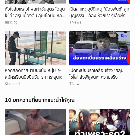
หัวใจล้มเหลว! ผลผ่าชันสูตร “ฮลุน
เปิดสาเหตุอุบัติเหตุ "น้องพั้นช์" ลูก
โซโล่” สรุปเบื้องต้น ลุยเช็กปมไหล
บุญธรรม "ก้อง ห้วยไร่" รู้แล้วยิ่ง
ตาย ยังไม่ตัดทิ้งสารพิษ
สลดใจ
สยามรัฐ
TNews
หวิดสลดคาสนามยิงปืน หนุ่ม19
เปิดทะเบียนรถเคลื่อนร่าง "ฮลุน
สมัครเรียนยิงปืนวันแรก กระสุนเจาะ
โซโล่" ส่งพิสูจน์หาความจริง
ท้ายทอย เร่งยื้อชีวิต
Khaosod
TNews
10 บทความที่อยากแนะนำให้คุณ