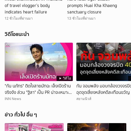
of travel vlogger’s body
prompts Huai Kha Khaeng
indicates heart failure
sanctuary closure
12 ชั่วโมงที่ผ่านมา
13 ชั่วโมงที่ผ่านมา
วิดีโอแนะนำ
วิดีโอ
"กัน นภัทร" ติดใจสายมัทฉะ เล็งเปิดร้าน
กัน จอมพลัง มอบกล้องวงจรปิด
จริงจัง ส่วน "ฐิสา" เป็น PR น่าจะเหมาะ
อุดจุดเสี่ยงหลังคดีสะเทือนขวัญ
กว่า
INN News
สยามนิวส์
ข่าว ทั่วไป อื่น ๆ