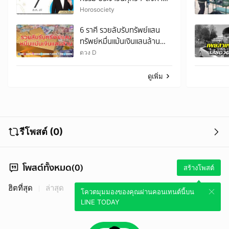
2569
Horosociety
6 ราศี รวยลับรับทรัพย์แสน
ทรัพย์หมื่นแม้นเงินแสนล้าน
รายได้ยังมั่นคง มีโชคลาภไม่
ดวง D
ขาดมือ
ดูเพิ่ม
รีโพสต์ (0)
โพสต์ทั้งหมด(0)
สร้างโพสต์
ฮิตที่สุด
ล่าสุด
โควตมุมมองของคุณผ่านคอนเทนต์นี้บน
LINE TODAY