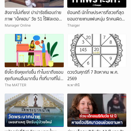
สังขารไม่เที่ยง! ปาปารัซซี่แอบถ่าย
ย้อนคดี นักโทษประหารที่สวยที่สุด
ภาพ “เบ็คแฮม” วัย 51 ไร้ฟิลเตอร์
ยอมตายแทนแฟนหนุ่ม รักคนผิด
เผยให้เห็นผมบาง-ศีรษะล้าน
ชีวิตดิ่งเหว
Manager Online
Thaiger
ยิ่งโต ยิ่งคุยเก่งขึ้น ทำไมเราถึงชอบ
ดวงวันศุกร์ที่ 7 สิงหาคม พ.ศ.
คุยกับคนอื่นมากขึ้น ทั้งที่บางทีไม่รู้
2569
จักกันด้วยซ้ำ
The MATTER
พ.พาทินี