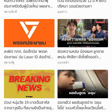
หนักกว่าที่คิด! วัดพระบาทน้ำพุ
ด่วน เด็กอเมริกันวัย 12 ปี หายตัว
ประกาศปิดรับผู้ป่วยใหม่ เผยสาเหตุ
ปริศนา วอนช่วยตามหา
สุดสะเทือนใจ
สยามนิวส์
มุมข่าว
สะพัด! กกต. จ่อเช็กบิล ‘พรรค
ส่องความหล่อ น้องแมค ลูกชาย
ยกเลิก
ประชาชน’ ปม Laser ID ส่อเข้าข่าย
แหม่ม คัทลียา ยิ่งโตยิ่งออร่า
ยุบพรรคตาม ม.92
พระเอกพุ่ง
สยามรัฐ
แนวหน้า
ด่วน! หนุ่มวัย 19 บาดเจ็บสาหัส
ออกแล้ว! ผลชันสูตรร่าง ‘ฮลุน
จากอาวุธปืน ที่สนามยิงปืนค่ายสุร
โซโล่’ ระบบหัวใจและไหลเวียนโลหิต