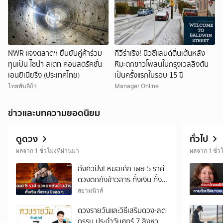
NWR แจงตลาดฯ ยืนยันคู่ค้าร่วม
กีวีร่าเริง! นิวซีแลนด์ตื่นเต้นหลัง
ทุนเป็น ไชน่า สเตท คอนสตรัคชั่น
หิมะตกขาวโพลนในกรุงเวลลิงตัน
เอนยิเนียริ่ง (ประเทศไทย)
เป็นครั้งแรกในรอบ 15 ปี
ไทยพับลิก้า
Manager Online
ข่าวและบทความยอดนิยม
ดูดวง
ทั่วไป
ผลจาก 1 ชั่วโมงที่ผ่านมา
ผลจาก 1 ชั่ว
ถึงคิวปัง! หมอเค้ก เผย 5 ราศี
ดวงตกถังข้าวสาร ทั้งเงิน ทั้ง
งาน ปังสุด ๆ
สยามนิวส์
ดวงรายวันและวิธีเสริมดวง-ลด
กรรม ประจำวันศุกร์ 7 สิงหาคม