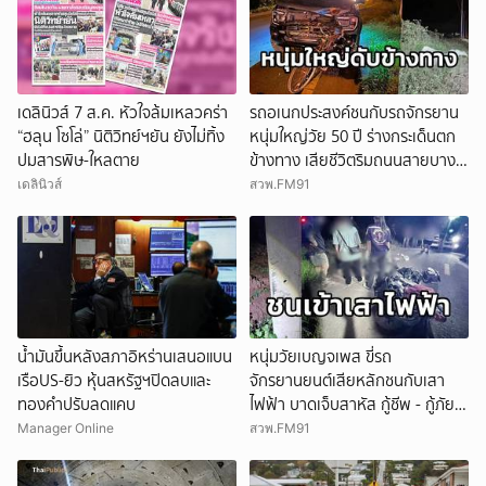
เดลินิวส์ 7 ส.ค. หัวใจล้มเหลวคร่า
รถอเนกประสงค์ชนกับรถจักรยาน
“ฮลุน โซโล่” นิติวิทย์ฯยัน ยังไม่ทิ้ง
หนุ่มใหญ่วัย 50 ปี ร่างกระเด็นตก
ปมสารพิษ-ใหลตาย
ข้างทาง เสียชีวิตริมถนนสายบาง
ขันธ์ - หนองเสือ จ.ปทุมธานี
เดลินิวส์
สวพ.FM91
น้ำมันขึ้นหลังสภาอิหร่านเสนอแบน
หนุ่มวัยเบญจเพส ขี่รถ
เรือUS-ยิว หุ้นสหรัฐฯปิดลบและ
จักรยานยนต์เสียหลักชนกับเสา
ทองคำปรับลดแคบ
ไฟฟ้า บาดเจ็บสาหัส กู้ชีพ - กู้ภัย
เร่งทำ CPR แต่ไม่เป็นผล
Manager Online
สวพ.FM91
จ.กาญจนบุรี