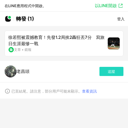
以LINE開啟
在LINE應用程式中開啟。
轉發 (1)
登入
徐若熙被震撼教育！先發1.2局挨2轟狂丟7分 寫旅
日生涯最慘一戰
文章
•
鏡報
老昌頭
追蹤
已至結尾。請注意，部分用戶可能未顯示。
查看資訊