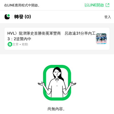
以LINE開啟
在LINE應用程式中開啟。
轉發 (0)
登入
HVL》龍津隊史首勝衛冕軍豐商 呂政遠31分率內工
3：2逆襲內中
文章
•
敢動
尚無內容。