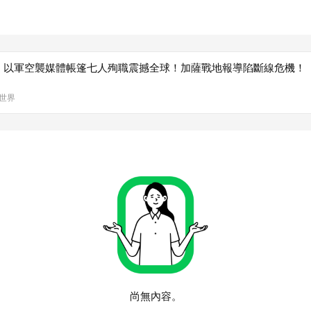
！以軍空襲媒體帳篷七人殉職震撼全球！加薩戰地報導陷斷線危機！【
看世界
尚無內容。