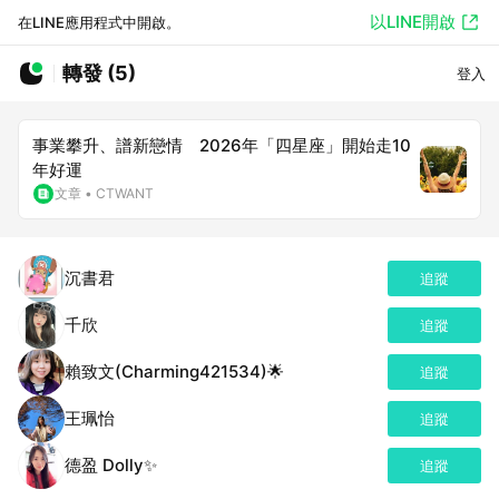
以LINE開啟
在LINE應用程式中開啟。
轉發 (5)
登入
事業攀升、譜新戀情 2026年「四星座」開始走10
年好運
文章
•
CTWANT
沉書君
追蹤
千欣
追蹤
賴致文(Charming421534)🌟
追蹤
王珮怡
追蹤
德盈 Dolly✨
追蹤