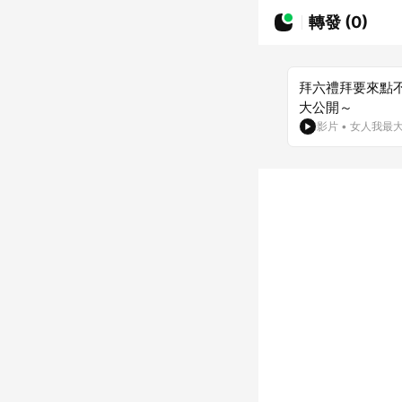
轉發 (0)
拜六禮拜要來點
大公開～
影片
•
女人我最