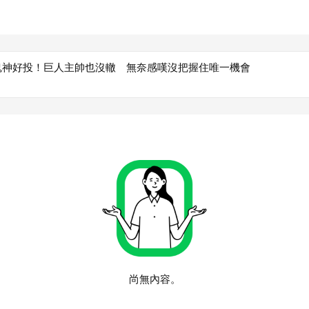
K鬼神好投！巨人主帥也沒轍 無奈感嘆沒把握住唯一機會
尚無內容。