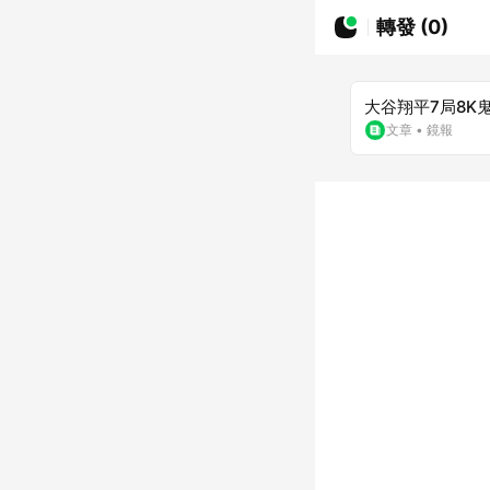
轉發 (0)
大谷翔平7局8
文章
•
鏡報