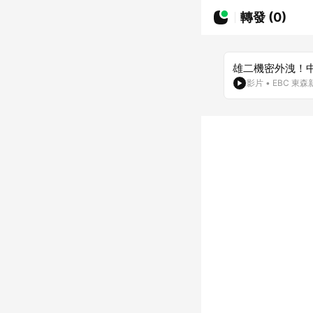
轉發 (0)
雄二機密外洩！
影片
•
EBC 東