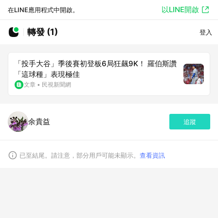
以LINE開啟
在LINE應用程式中開啟。
轉發 (1)
登入
「投手大谷」季後賽初登板6局狂飆9K！ 羅伯斯讚
「這球種」表現極佳
文章
•
民視新聞網
余貴益
追蹤
已至結尾。請注意，部分用戶可能未顯示。
查看資訊