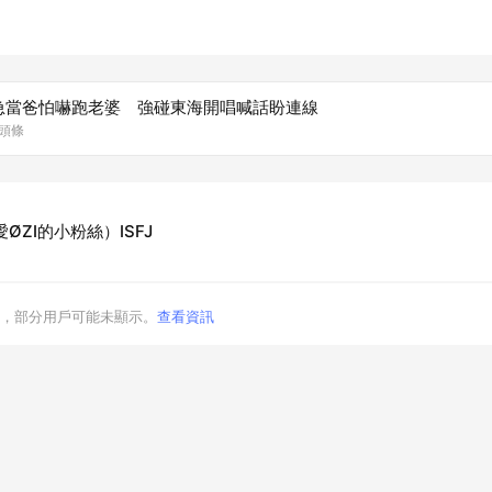
急當爸怕嚇跑老婆 強碰東海開唱喊話盼連線
樂頭條
ØZI的小粉絲）ISFJ
，部分用戶可能未顯示。
查看資訊