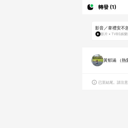
轉發 (1)
影音／韋禮安不
影片
•
TVBS娛
黃郁涵 （熱愛
已至結尾。請注意