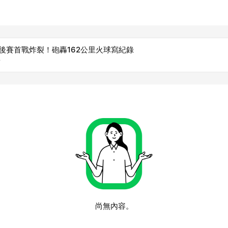
季後賽首戰炸裂！砲轟162公里火球寫紀錄
台
尚無內容。