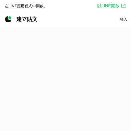
以LINE開啟
在LINE應用程式中開啟。
建立貼文
登入