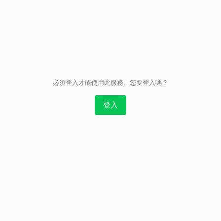
取消
必須登入才能使用此服務。您要登入嗎？
登入