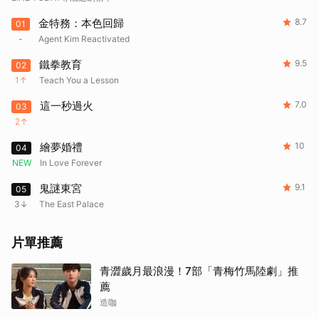
金特務：本色回歸
8.7
01
-
Agent Kim Reactivated
鐵拳教育
9.5
02
1
Teach You a Lesson
這一秒過火
7.0
03
2
繪夢婚禮
10
04
NEW
In Love Forever
鬼謎東宮
9.1
05
3
The East Palace
片單推薦
青澀歲月最浪漫！7部「青梅竹馬陸劇」推
薦
造咖