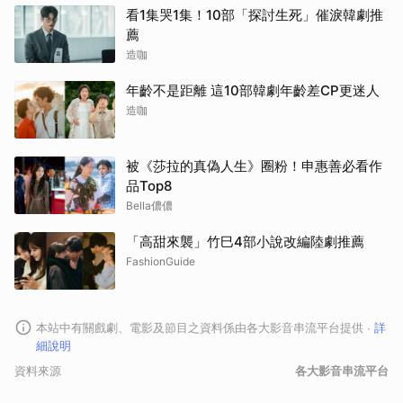
看1集哭1集！10部「探討生死」催淚韓劇推
薦
造咖
年齡不是距離 這10部韓劇年齡差CP更迷人
造咖
被《莎拉的真偽人生》圈粉！申惠善必看作
品Top8
Bella儂儂
「高甜來襲」竹巳4部小說改編陸劇推薦
FashionGuide
本站中有關戲劇、電影及節目之資料係由各大影音串流平台提供
∙
詳
細說明
資料來源
各大影音串流平台