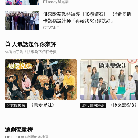
ETtoday星光雲
佛森歐茲派特編導《18顆鑽石》 消遣奧斯
卡難搞設計師「再給我5分鐘就好」
CTWANT
📺 人氣話題作你來評
你看過了嗎？快來為它們打分數
《戀愛兄妹》
《換乘戀愛3
兄妹版換乘
經典韓國戀綜
追劇聲量榜
LINE TODAY專屬追劇榜單