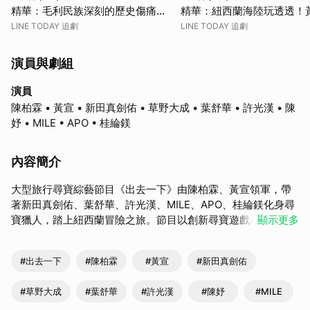
精華：毛利民族深刻的歷史傷痛，
精華：紐西蘭海陸玩透透！
用歌聲傳達悲戚桂綸鎂默默拭淚
入新家庭和桂綸鎂爭寵
LINE TODAY 追劇
LINE TODAY 追劇
演員與劇組
演員
陳柏霖 • 黃宣 • 新田真劍佑 • 草野大成 • 葉舒華 • 許光漢 • 陳
妤 • MILE • APO • 桂綸鎂
內容簡介
大型旅行尋寶綜藝節目《出去一下》由陳柏霖、黃宣領軍，帶
著新田真劍佑、葉舒華、許光漢、MILE、APO、桂綸鎂化身尋
寶獵人，踏上紐西蘭冒險之旅。節目以創新尋寶遊戲為主軸，
顯示更多
結合解謎、闖關與在地探索，挑戰極限、智勇交鋒，帶來一場
刺激又知性的旅遊新體驗。
#出去一下
#陳柏霖
#黃宣
#新田真劍佑
#草野大成
#葉舒華
#許光漢
#陳妤
#MILE