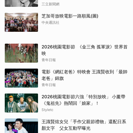
三立新聞網
芝加哥放映電影一路順風(圖)
中央通訊社
2026桃園電影節 《金三角 孤軍淚》世界首
映
青年日報
電影《網紅老爸》特映會 王識賢收到「最帥
老爸」錦旗
青年日報
2026桃園電影節六強「特別放映」 小薰帶
《鬼祖先》熱鬧回「娘家」！
Styletc
王識賢炫女兒「手作父親節禮物」還配日系
顏文字 父女互動罕曝光