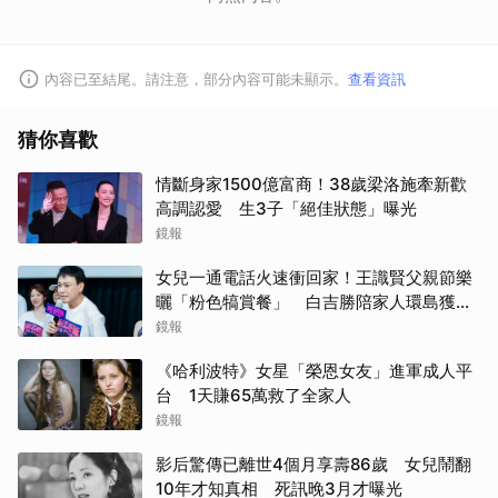
內容已至結尾。請注意，部分內容可能未顯示。
查看資訊
取消
猜你喜歡
情斷身家1500億富商！38歲梁洛施牽新歡
高調認愛 生3子「絕佳狀態」曝光
鏡報
女兒一通電話火速衝回家！王識賢父親節樂
曬「粉色犒賞餐」 白吉勝陪家人環島獲封
「最狂老爸」
鏡報
《哈利波特》女星「榮恩女友」進軍成人平
台 1天賺65萬救了全家人
鏡報
影后驚傳已離世4個月享壽86歲 女兒鬧翻
10年才知真相 死訊晚3月才曝光