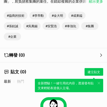
團」，肩負拯救集團的重任。在錯綜複雜的企業併購戰場上，
顯示更多
他謹慎布局，掌控勝局。然而，他的到來不僅改變企業未來，
更將引發一場驚心動魄的商業風暴。
#協商的技術
#李帝勳
#金大明
#成東鎰
#張鉉誠
#吳萬錫
#安賢浩
#車強玧
#集團
#企業
轉發 (0)
貼文 (0)
建立貼文
最新
熱門
全新體驗！一鍵引用此內容，透過發布貼
文來輕鬆表達個人立場。
取消