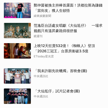
鄭仲茵被換主持棒首露面！洪都拉斯為賺錢
「當街友」獲人生頓悟
緯來娛樂新聞
范逸臣台語處女唱獻《大仙尪仔》 一場求
籤戲只有溫昇豪跪得很舒服
鏡週刊
上映12天狂賣532億！《蜘蛛人》登頂
「2026三冠王」台票房衝破3.5億
ETtoday星光雲
「我未許願先吹蠟燭」首映會(圖)
中央通訊社
「大仙尪仔」試片記者會(圖)
中央通訊社