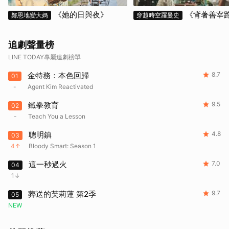
《她的日與夜》
《背著善宰
鄭恩地變大媽
穿越時空羅曼史
追劇聲量榜
LINE TODAY專屬追劇榜單
金特務：本色回歸
8.7
01
-
Agent Kim Reactivated
鐵拳教育
9.5
02
-
Teach You a Lesson
聰明鎮
4.8
03
4
Bloody Smart: Season 1
這一秒過火
7.0
04
1
葬送的芙莉蓮 第2季
9.7
05
NEW