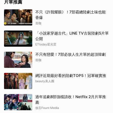
片單推薦
不只《許我耀眼》！7部霸總陸劇土味也能
香爆
造咖
「小說家穿越古代」LINE TV古裝陸劇5片單
公開
ETtoday星光雲
不只有戀愛！7部必放人生片單的超頂韓劇
造咖
網評近期最好看的陸劇TOP5！冠軍確實推
beauty美人圈
過年追劇8部強檔請收！Netflix 2月片單推
薦
放言Fount Media