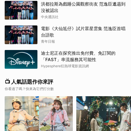
洪都拉斯為戲睡公園觀察街友 范逸臣邋遢到
沒被認出
中央通訊社
電影《大仙尪仔》試片眾星雲集 范逸臣首唱
台語歌
青年日報
迪士尼正在探究推出免付費、免訂閱的
「FAST」串流服務其可能性
Hypesphere狂熱球電影資訊網
📺 人氣話題作你來評
你看過了嗎？快來為它們打分數