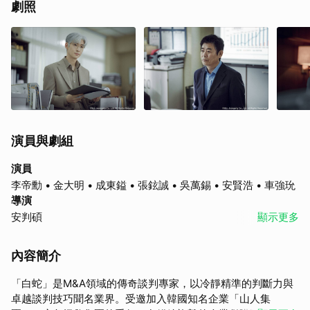
劇照
演員與劇組
演員
李帝勳 • 金大明 • 成東鎰 • 張鉉誠 • 吳萬錫 • 安賢浩 • 車強玧
導演
安判碩
顯示更多
內容簡介
「白蛇」是M&A領域的傳奇談判專家，以冷靜精準的判斷力與
卓越談判技巧聞名業界。受邀加入韓國知名企業「山人集