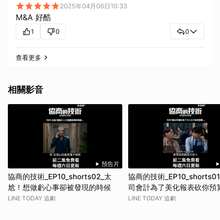
2025年04月06日10:33
M&A 好酷
1
0
0
查看更多
相關影音
預告片
協商的技術_EP10_shorts02_太
協商的技術_EP10_shorts0
尬！想做虧心事卻被發現的時候
司會計為了美化報表砍你預
LINE TODAY 追劇
LINE TODAY 追劇