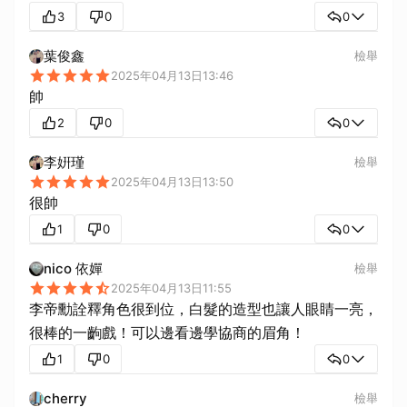
3
0
0
葉俊鑫
檢舉
2025年04月13日13:46
帥
2
0
0
李姸瑾
檢舉
2025年04月13日13:50
很帥
1
0
0
nico 依嬋
檢舉
2025年04月13日11:55
李帝勳詮釋角色很到位，白髮的造型也讓人眼睛一亮，
很棒的一齣戲！可以邊看邊學協商的眉角！
1
0
0
cherry
檢舉