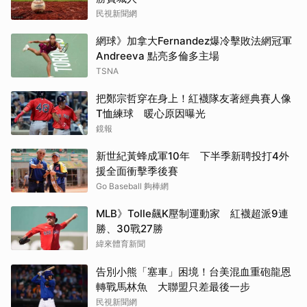
民視新聞網
網球》加拿大Fernandez爆冷擊敗法網冠軍
Andreeva 點亮多倫多主場
TSNA
把鄭宗哲穿在身上！紅襪隊友著經典賽人像
T恤練球 暖心原因曝光
鏡報
新世紀黃蜂成軍10年 下半季新聘投打4外
援全面衝擊季後賽
Go Baseball 夠棒網
MLB》Tolle飆K壓制運動家 紅襪超派9連
勝、30戰27勝
緯來體育新聞
告別小熊「塞車」困境！台美混血重砲龍恩
轉戰馬林魚 大聯盟只差最後一步
民視新聞網