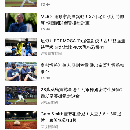
TSNA
MLB》運動家高層異動！27年老臣佛斯特離
隊 球團展開總管接班計畫
TSNA
足球》FORMOSA 7s強強對決！西甲雙強連
袂晉級 台北德比PK大戰精彩爆表
緯來體育新聞
富邦悍將》個人規劃考量 潘忠韋暫別悍將轉
播台
TSNA
23歲菜鳥震撼全場！瓦爾德施密特生涯第2
轟就當英雄氣走道奇
民視新聞網
Cam Smith雙響砲發威！太空人6：3擊退
教士奪近16戰13勝
民視新聞網