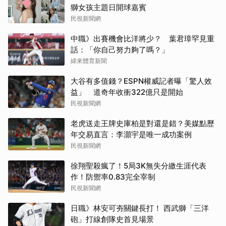
獅女孩主題日開球嘉賓
民視新聞網
中職》出賽機會比洋將少？ 葉君璋罕見重
話：「你自己努力夠了嗎？」
緯來體育新聞
大谷有多值錢？ESPN權威記者曝「驚人效
益」 道奇年收衝322億只是開始
民視新聞網
老虎送走王牌史庫柏是對還是錯？美媒點歷
年交易直言：李灝宇是唯一成功案例
民視新聞網
徐翔聖殺瘋了！5局3K無失分繳生涯代表
作！防禦率0.83完全宰制
民視新聞網
日職》林安可夯關鍵長打！ 西武獅「三洋
砲」打線創隊史首見場景