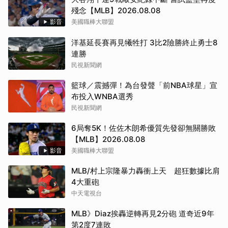
殘念【MLB】2026.08.08
影音
美國職棒大聯盟
洋基延長賽再見犧牲打 3比2險勝終止勇士8
連勝
民視新聞網
籃球／震撼彈！為台發聲「前NBA球星」宣
布投入WNBA選秀
民視新聞網
6局奪5K！佐佐木朗希優質先發卻無關勝敗
【MLB】2026.08.08
影音
美國職棒大聯盟
MLB/村上宗隆暴力轟衝上天 超狂數據比肩
4大重砲
中天電視台
MLB》Diaz挨轟逆轉再見2分砲 道奇近9年
第2度7連敗