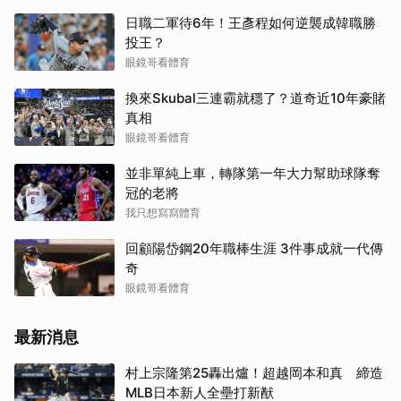
日職二軍待6年！王彥程如何逆襲成韓職勝
取消
投王？
眼鏡哥看體育
換來Skubal三連霸就穩了？道奇近10年豪賭
真相
眼鏡哥看體育
並非單純上車，轉隊第一年大力幫助球隊奪
冠的老將
我只想寫寫體育
回顧陽岱鋼20年職棒生涯 3件事成就一代傳
奇
眼鏡哥看體育
最新消息
村上宗隆第25轟出爐！超越岡本和真 締造
MLB日本新人全壘打新猷