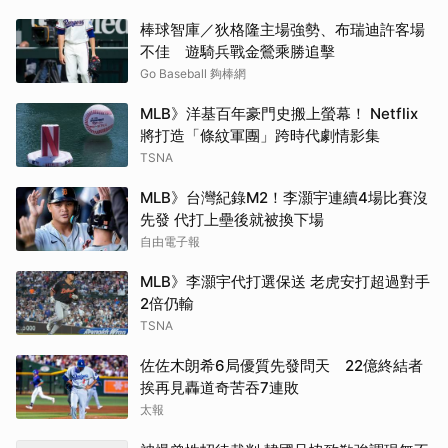
棒球智庫／狄格隆主場強勢、布瑞迪許客場
不佳 遊騎兵戰金鶯乘勝追擊
Go Baseball 夠棒網
MLB》洋基百年豪門史搬上螢幕！ Netflix
將打造「條紋軍團」跨時代劇情影集
TSNA
MLB》台灣紀錄M2！李灝宇連續4場比賽沒
先發 代打上壘後就被換下場
自由電子報
MLB》李灝宇代打選保送 老虎安打超過對手
2倍仍輸
TSNA
佐佐木朗希6局優質先發問天 22億終結者
挨再見轟道奇苦吞7連敗
太報