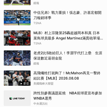
鏡報
中信兄弟》戰力重損！張志豪、許基宏都開
刀報銷球季
TSNA
MLB》村上宗隆第25轟超越岡本和真 日本
菜鳥球員最多 Angel Martínez滿貫砲單場
生涯新高6打點
TSNA
老虎2比5敗給巨人！李灝宇代打上壘 生涯
保送數近逼胡金龍
鏡報
高飛犧牲打就夠了！McMahon再見一擊終
結比賽【MLB】2026.08.08
影音
美國職棒大聯盟
跨性別參賽議題延燒 NBA前球星宣布參加
WNBA選秀
中央通訊社