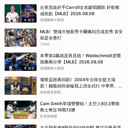
台美混血好手Carroll女友獻唱國歌 好歌喉
成焦點【MLB】2026.08.08
影音
美國職棒大聯盟
MLB》雙城大物新秀卡爾佩珀完成首秀 首安
就是全壘打
TSNA
本季第2轟就是再見砲！Waldschmidt逆襲
致勝兩分彈【MLB】2026.08.08
影音
美國職棒大聯盟
瓊斯盃經典回顧》2004年台韓女籃大場
面！錢薇娟與崔輪我上演全武行 中華男、女
籃首度攜手奪冠
緯來體育新聞
Cam Smith單場雙響砲！太空人6比3擊敗
教士奪近16戰13勝
民視新聞網
大谷翔平連9戰敲安紀錄中斷 嘗試盜壘再度