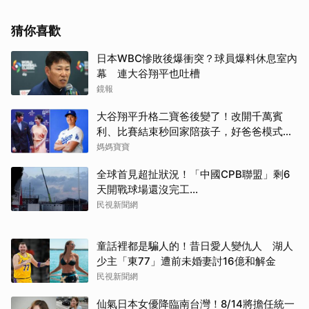
猜你喜歡
日本WBC慘敗後爆衝突？球員爆料休息室內
幕 連大谷翔平也吐槽
鏡報
大谷翔平升格二寶爸後變了！改開千萬賓
利、比賽結束秒回家陪孩子，好爸爸模式全
開
媽媽寶寶
全球首見超扯狀況！「中國CPB聯盟」剩6
天開戰球場還沒完工...
民視新聞網
童話裡都是騙人的！昔日愛人變仇人 湖人
少主「東77」遭前未婚妻討16億和解金
民視新聞網
仙氣日本女優降臨南台灣！8/14將擔任統一