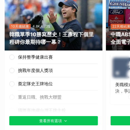
10天後結束
4.8K人已投
22天後結
韓職單季10勝寫歷史！王彥程下個里
中職A
程碑你最期待哪一幕？
全面電
保持整季健康出賽
挑戰年度個人獎項
奠定隊史王牌地位
美職模
決，爭
重返日職、挑戰大聯盟
國際賽擔綱台灣王牌主投
查看所有選項
其他（歡迎貼文分享）