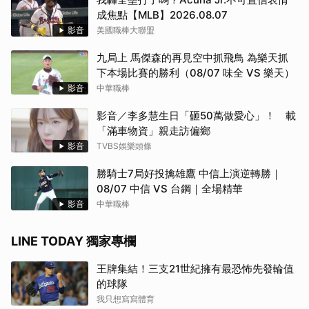
成焦點【MLB】2026.08.07
影音
美國職棒大聯盟
九局上 馬傑森的再見空中抓飛鳥 為樂天抓
下本場比賽的勝利（08/07 味全 VS 樂天）
影音
中華職棒
影音／李多慧生日「砸50萬做愛心」！ 載
「滿車物資」親走訪偏鄉
影音
TVBS娛樂頭條
勝騎士7局好投擒雄鷹 中信上演逆轉勝｜
08/07 中信 VS 台鋼｜全場精華
影音
中華職棒
LINE TODAY 獨家專欄
王牌集結！三支21世紀擁有最恐怖先發輪值
的球隊
我只想寫寫體育