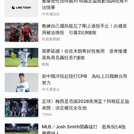
被爆曾性招待裁判 韓國足協致歉強調現無不
法情事
中央通訊社
教練自己擺烏龍忘了剛上過投手丘！白襪首
局被迫換投 引爆2比8慘敗
民視新聞網
噩夢延續！佐佐木朗希好投無用 道奇慘遭
菜鳥再見轟狂吞7連敗
鏡報
前中職洋投赴陸打CPB 為站上日職舞台而
努力
中天電視台
足球》梅西是否踢2028美洲盃？阿根廷足協
表態：決定權完全在他
TSNA
MLB／Josh Smith開轟猛打 藍鳥5比4險
勝費城人