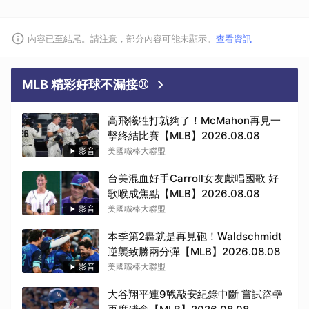
內容已至結尾。請注意，部分內容可能未顯示。
查看資訊
MLB 精彩好球不漏接⚾
高飛犧牲打就夠了！McMahon再見一
擊終結比賽【MLB】2026.08.08
影音
美國職棒大聯盟
台美混血好手Carroll女友獻唱國歌 好
歌喉成焦點【MLB】2026.08.08
影音
美國職棒大聯盟
本季第2轟就是再見砲！Waldschmidt
逆襲致勝兩分彈【MLB】2026.08.08
影音
美國職棒大聯盟
大谷翔平連9戰敲安紀錄中斷 嘗試盜壘