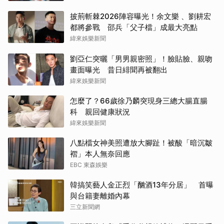
披荊斬棘2026陣容曝光！余文樂 、劉耕宏
都將參戰 邵兵「父子檔」成最大亮點
緯來娛樂新聞
劉亞仁突曬「男男親密照」！臉貼臉、親吻
畫面曝光 昔日緋聞再被翻出
緯來娛樂新聞
怎麼了？66歲徐乃麟突現身三總大腸直腸
科 親回健康狀況
緯來娛樂新聞
八點檔女神美照遭放大腳趾！被酸「暗沉皺
褶」本人無奈回應
EBC 東森娛樂
韓搞笑藝人金正烈「酗酒13年分居」 首曝
與台籍妻離婚內幕
三立新聞網