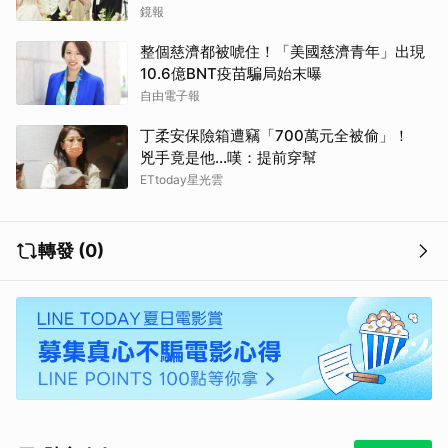
離開嗎？
鏡報
整個慈濟都被唬住！「美國慈濟青年」出現
10.6億BNT疫苗騙局始末曝
自由電子報
丁柔安保險箱遭竊「700萬元全被偷」！
兇手竟是他...嘆：提前穿幫
ETtoday星光雲
轉發 (0)
取消