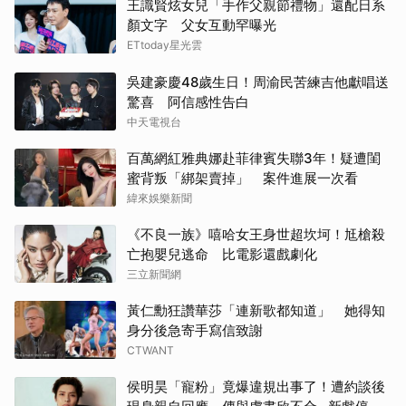
王識賢炫女兒「手作父親節禮物」還配日系
顏文字 父女互動罕曝光
ETtoday星光雲
吳建豪慶48歲生日！周渝民苦練吉他獻唱送
驚喜 阿信感性告白
中天電視台
百萬網紅雅典娜赴菲律賓失聯3年！疑遭閨
蜜背叛「綁架賣掉」 案件進展一次看
緯來娛樂新聞
《不良一族》嘻哈女王身世超坎坷！尪槍殺
亡抱嬰兒逃命 比電影還戲劇化
三立新聞網
黃仁勳狂讚華莎「連新歌都知道」 她得知
身分後急寄手寫信致謝
CTWANT
侯明昊「寵粉」竟爆違規出事了！遭約談後