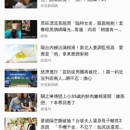
民視新聞網
景區漂流竟能買「臨時女友」親親抱抱！套
餐暗黑價碼曝光…客服：內容「稍微有一點
尺度」
鏡報
陽台內褲沾滿精液！新北人妻調監視器 驚
覺是「他」拿來磨蹭射精
鏡週刊
慈濟遭詐「昔防疫男團再被挖」！羅一鈞近
況判若兩人…網不忍：擔心
民視新聞網
關之琳傳戀上小35歲的鮮肉嫩模展開「嬤孫
戀」？本尊回應了
鏡週刊
婆媳隔空撕破臉？台玻夫人還原長子離世2
原因 「手機千金」不忍了：如其說還需要