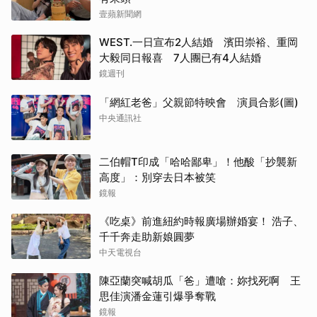
壹蘋新聞網
WEST.一日宣布2人結婚 濱田崇裕、重岡
大毅同日報喜 7人團已有4人結婚
鏡週刊
「網紅老爸」父親節特映會 演員合影(圖)
中央通訊社
二伯帽T印成「哈哈鄙卑」！他酸「抄襲新
高度」：別穿去日本被笑
鏡報
《吃桌》前進紐約時報廣場辦婚宴！ 浩子、
千千奔走助新娘圓夢
中天電視台
陳亞蘭突喊胡瓜「爸」遭嗆：妳找死啊 王
思佳演潘金蓮引爆爭奪戰
鏡報