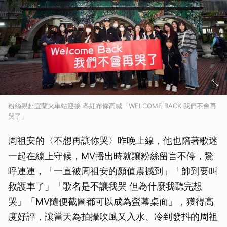
粉絲親赴宜蘭火車站迎接 舉紅布條高喊「WELCOME BACK 我們不會再
哭了」
周祖安的〈不想再讓你哭〉昨晚上線，他也陪著歌迷
一起在線上守候，MV播出時就讓粉絲留言不停，驚
呼連連，「一直被周祖安的顏值震撼到」「帥到要叫
救護車了」「歌名是不讓我哭 但為什麼我聽完想
哭」「MV隨便截圖都可以成為螢幕桌面」，獲得高
度好評，讓當天為拍攝吹風又入水、冷到發抖的周祖