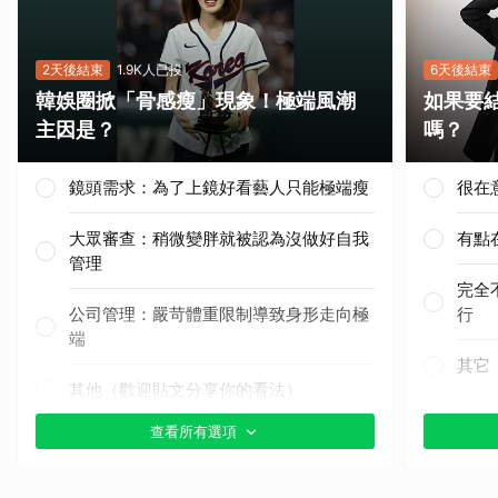
2天後結束
1.9K人已投
6天後結束
韓娛圈掀「骨感瘦」現象！極端風潮
如果要
主因是？
嗎？
鏡頭需求：為了上鏡好看藝人只能極端瘦
很在
大眾審查：稍微變胖就被認為沒做好自我
有點
管理
完全
公司管理：嚴苛體重限制導致身形走向極
行
端
其它
其他（歡迎貼文分享你的看法）
查看所有選項