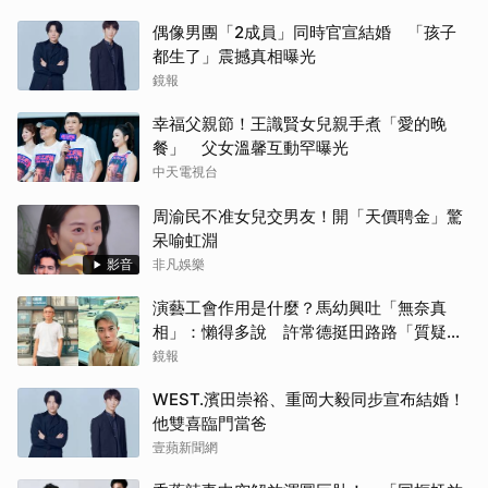
偶像男團「2成員」同時官宣結婚 「孩子
都生了」震撼真相曝光
鏡報
幸福父親節！王識賢女兒親手煮「愛的晚
餐」 父女溫馨互動罕曝光
中天電視台
周渝民不准女兒交男友！開「天價聘金」驚
呆喻虹淵
影音
非凡娛樂
演藝工會作用是什麼？馬幼興吐「無奈真
相」：懶得多說 許常德挺田路路「質疑曹
雨婷神隱」
鏡報
WEST.濱田崇裕、重岡大毅同步宣布結婚！
他雙喜臨門當爸
壹蘋新聞網