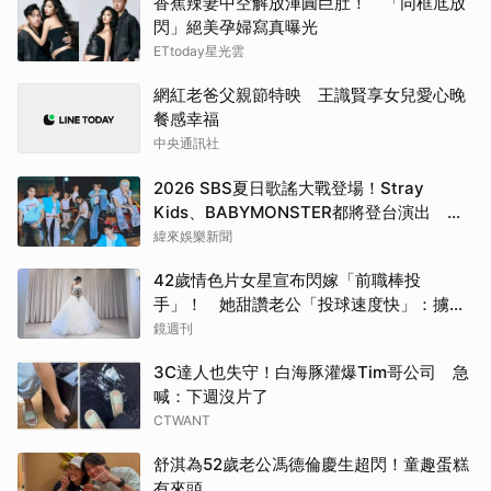
香蕉辣妻中空解放渾圓巨肚！ 「同框尪放
閃」絕美孕婦寫真曝光
ETtoday星光雲
網紅老爸父親節特映 王識賢享女兒愛心晚
餐感幸福
中央通訊社
2026 SBS夏日歌謠大戰登場！Stray
Kids、BABYMONSTER都將登台演出 陣
容直播時間一次看
緯來娛樂新聞
42歲情色片女星宣布閃嫁「前職棒投
手」！ 她甜讚老公「投球速度快」：擄獲
我的心
鏡週刊
3C達人也失守！白海豚灌爆Tim哥公司 急
喊：下週沒片了
CTWANT
舒淇為52歲老公馮德倫慶生超閃！童趣蛋糕
有來頭