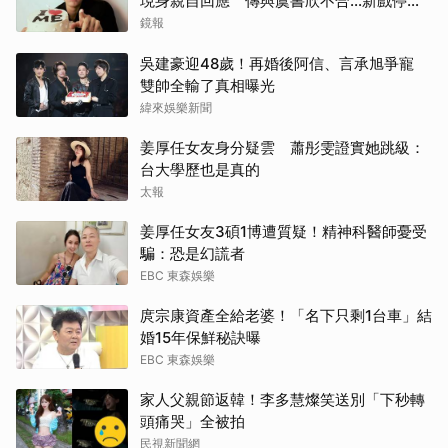
現身親自回應 傳與虞書欣不合...新戲停拍
真相曝光
鏡報
吳建豪迎48歲！再婚後阿信、言承旭爭寵
雙帥全輸了真相曝光
緯來娛樂新聞
姜厚任女友身分疑雲 蕭彤雯證實她跳級：
台大學歷也是真的
太報
姜厚任女友3碩1博遭質疑！精神科醫師憂受
騙：恐是幻謊者
EBC 東森娛樂
庹宗康資產全給老婆！「名下只剩1台車」結
婚15年保鮮秘訣曝
EBC 東森娛樂
家人父親節返韓！李多慧燦笑送別「下秒轉
頭痛哭」全被拍
民視新聞網