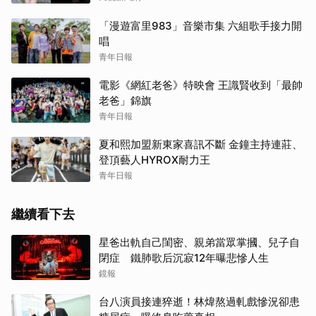
「漫遊富里983」音樂市集 六組歌手接力開
唱
青年日報
電影《網紅老爸》特映會 王識賢收到「最帥
老爸」錦旗
青年日報
夏和熙加盟新東家喜訊不斷 金鐘主持連莊、
登頂藝人HYROX耐力王
青年日報
繼續看下去
星爸出軌自己閨密、親弟當眾掌摑、兒子自
閉症 鐵肺歌后沉寂12年曝悲慘人生
鏡報
台八演員接連猝逝！林煒熬過軋戲慘況卻患