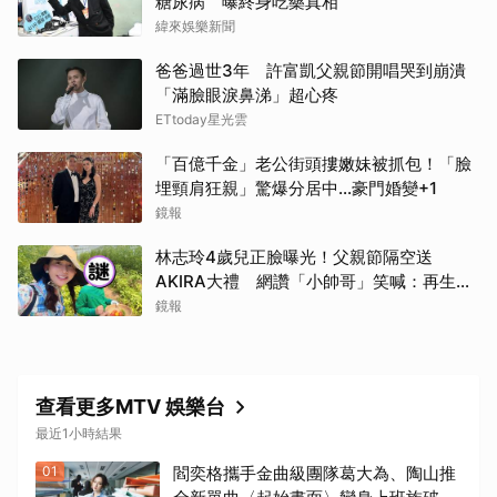
糖尿病 曝終身吃藥真相
緯來娛樂新聞
爸爸過世3年 許富凱父親節開唱哭到崩潰
「滿臉眼淚鼻涕」超心疼
ETtoday星光雲
「百億千金」老公街頭摟嫩妹被抓包！「臉
埋頸肩狂親」驚爆分居中...豪門婚變+1
鏡報
林志玲4歲兒正臉曝光！父親節隔空送
AKIRA大禮 網讚「小帥哥」笑喊：再生一
個
鏡報
查看更多MTV 娛樂台
最近1小時結果
01
閻奕格攜手金曲級團隊葛大為、陶山推