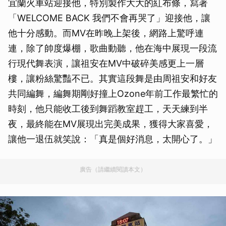
宜蘭火車站迎接他，特別製作大大的紅布條，寫著
「WELCOME BACK 我們不會再哭了」迎接他，讓
他十分感動。而MV在昨晚上架後，網路上驚呼連
連，除了帥度爆棚，歌曲動聽，他在海中展現一段流
行現代舞表演，讓祖安在MV中破碎美感更上一層
樓，讓粉絲驚豔不已。其實這段舞是由周祖安和好友
共同編舞，編舞期剛好撞上Ozone年前工作最繁忙的
時刻，他只能收工後到舞蹈教室趕工，天天練到半
夜，最終能在MV展現出完美成果，獲得大家喜愛，
讓他一退伍就笑說：「真是個好消息，太開心了。」
廣告（請繼續閱讀本文）