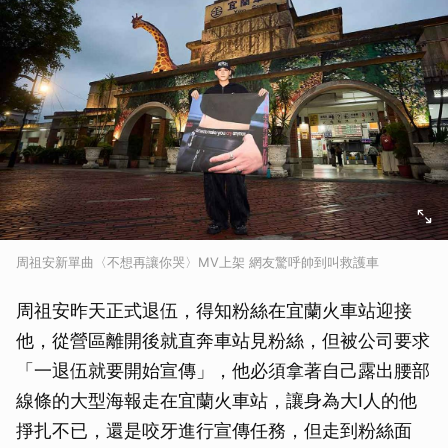
周祖安新單曲〈不想再讓你哭〉MV上架 網友驚呼帥到叫救護車
周祖安昨天正式退伍，得知粉絲在宜蘭火車站迎接
他，從營區離開後就直奔車站見粉絲，但被公司要求
「一退伍就要開始宣傳」，他必須拿著自己露出腰部
線條的大型海報走在宜蘭火車站，讓身為大I人的他
掙扎不已，還是咬牙進行宣傳任務，但走到粉絲面