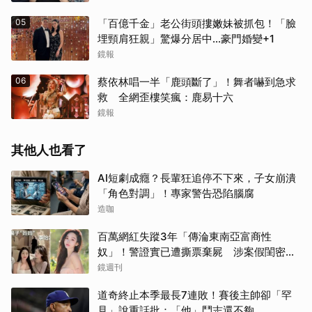
05
「百億千金」老公街頭摟嫩妹被抓包！「臉
埋頸肩狂親」驚爆分居中...豪門婚變+1
鏡報
06
蔡依林唱一半「鹿頭斷了」！舞者嚇到急求
救 全網歪樓笑瘋：鹿易十六
鏡報
其他人也看了
AI短劇成癮？長輩狂追停不下來，子女崩潰
「角色對調」！專家警告恐陷腦腐
造咖
百萬網紅失蹤3年「傳淪東南亞富商性
奴」！警證實已遭撕票棄屍 涉案假閨密近
況曝光
鏡週刊
道奇終止本季最長7連敗！賽後主帥卻「罕
見」說重話批：「他」鬥志還不夠