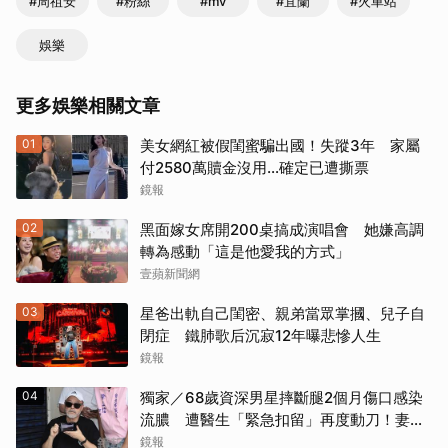
#周祖安
#粉絲
#mv
#宜蘭
#火車站
娛樂
更多娛樂相關文章
01
美女網紅被假閨蜜騙出國！失蹤3年 家屬
付2580萬贖金沒用…確定已遭撕票
鏡報
02
黑面嫁女席開200桌搞成演唱會 她嫌高調
轉為感動「這是他愛我的方式」
壹蘋新聞網
03
星爸出軌自己閨密、親弟當眾掌摑、兒子自
閉症 鐵肺歌后沉寂12年曝悲慘人生
鏡報
04
獨家／68歲資深男星摔斷腿2個月傷口感染
流膿 遭醫生「緊急扣留」再度動刀！妻心
力交瘁曝現況
鏡報