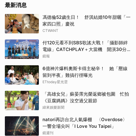
最新消息
馮德倫52歲生日！ 舒淇結婚10年甜曬「一
家四口照」慶祝
CTWANT
付120元看不到SBS歌謠大戰！「攝影師絆
電線」CATCHPLAY＋大當機 開演30分了
粉絲崩潰
鏡報
6億神片爆料奧斯卡得主秘辛！ 她「壓線
留到半夜」難搞行徑曝光
ETtoday星光雲
「高雄女兒」蘇晏霈光榮返鄉被包圍 忙拍
《豆腐媽媽》沒空過父親節
緯來娛樂新聞
natori再訪台北人氣爆棚 〈Overdose〉
一響全場尖叫「I Love You Taipei」
鏡週刊