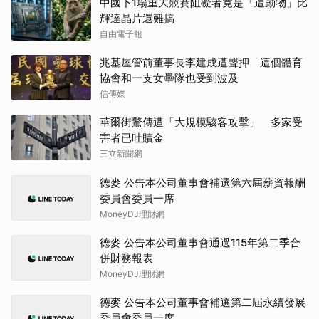
中國下1場重大競賽阻礙者竟是「這動物」比
輝達晶片還難搞
自由電子報
兆基屋管前董事長李建成遭聲押 這個體育
協會和一支女壘隊也受到波及
信傳媒
華爾街驚傳遭「大規模駭客攻擊」 多家受
害者已吐贖金
三立新聞網
德麥 公告本公司董事會補選第六屆薪資報酬
委員會委員一席
MoneyDJ理財網
德麥 公告本公司董事會通過115年第二季合
併財務報表
MoneyDJ理財網
德麥 公告本公司董事會補選第二屆永續發展
委員會委員一席