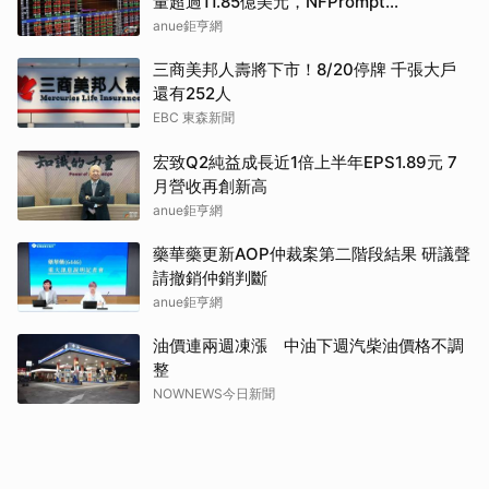
量超過11.85億美元，NFPrompt
Token(NFP)24小時漲幅達66.2%
anue鉅亨網
三商美邦人壽將下市！8/20停牌 千張大戶
還有252人
EBC 東森新聞
宏致Q2純益成長近1倍上半年EPS1.89元 7
月營收再創新高
anue鉅亨網
藥華藥更新AOP仲裁案第二階段結果 研議聲
請撤銷仲銷判斷
anue鉅亨網
油價連兩週凍漲 中油下週汽柴油價格不調
整
NOWNEWS今日新聞