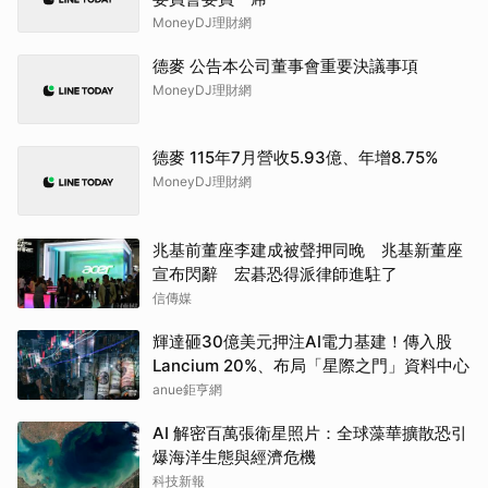
MoneyDJ理財網
德麥 公告本公司董事會重要決議事項
MoneyDJ理財網
德麥 115年7月營收5.93億、年增8.75%
MoneyDJ理財網
兆基前董座李建成被聲押同晚 兆基新董座
宣布閃辭 宏碁恐得派律師進駐了
信傳媒
輝達砸30億美元押注AI電力基建！傳入股
Lancium 20%、布局「星際之門」資料中心
anue鉅亨網
AI 解密百萬張衛星照片：全球藻華擴散恐引
爆海洋生態與經濟危機
科技新報