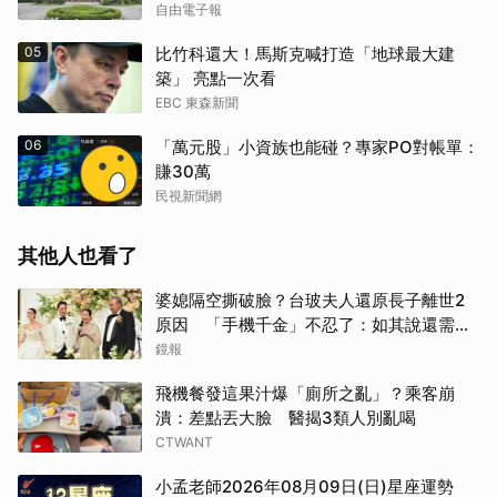
自由電子報
05
比竹科還大！馬斯克喊打造「地球最大建
築」 亮點一次看
EBC 東森新聞
06
「萬元股」小資族也能碰？專家PO對帳單：
賺30萬
民視新聞網
其他人也看了
婆媳隔空撕破臉？台玻夫人還原長子離世2
原因 「手機千金」不忍了：如其說還需要
離開嗎？
鏡報
飛機餐發這果汁爆「廁所之亂」？乘客崩
潰：差點丟大臉 醫揭3類人別亂喝
CTWANT
小孟老師2026年08月09日(日)星座運勢