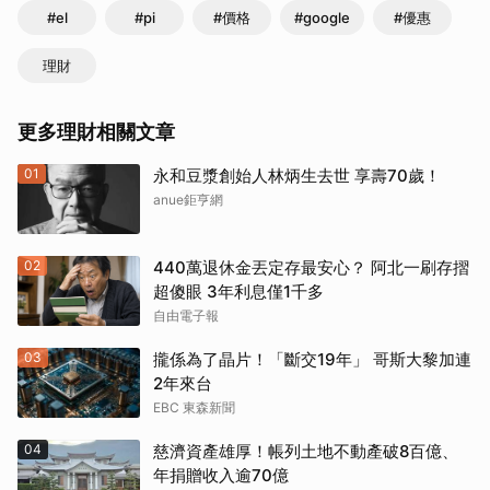
#el
#pi
#價格
#google
#優惠
理財
更多理財相關文章
01
永和豆漿創始人林炳生去世 享壽70歲！
anue鉅亨網
02
440萬退休金丟定存最安心？ 阿北一刷存摺
超傻眼 3年利息僅1千多
自由電子報
03
攏係為了晶片！「斷交19年」 哥斯大黎加連
2年來台
EBC 東森新聞
04
慈濟資產雄厚！帳列土地不動產破8百億、
年捐贈收入逾70億