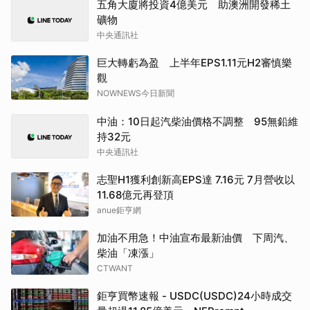
五角大廈將投資4億美元 助澳洲開發稀土
礦物
中央通訊社
巨大轉虧為盈 上半年EPS1.11元H2審慎樂
觀
NOWNEWS今日新聞
中油：10日起汽柴油價格不調整 95無鉛維
持32元
中央通訊社
志聖H1獲利創新高EPS達 7.16元 7月營收以
11.68億元再登頂
anue鉅亨網
加油不用急！中油宣布最新油價 下周汽、
柴油「凍漲」
CTWANT
鉅亨買幣速報 - USDC(USDC)24小時成交