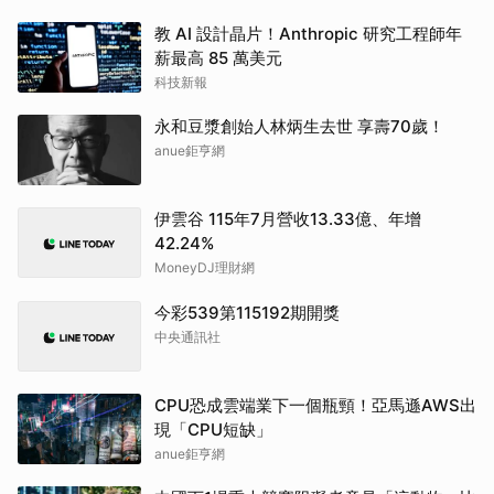
教 AI 設計晶片！Anthropic 研究工程師年
薪最高 85 萬美元
科技新報
永和豆漿創始人林炳生去世 享壽70歲！
anue鉅亨網
伊雲谷 115年7月營收13.33億、年增
42.24%
MoneyDJ理財網
今彩539第115192期開獎
中央通訊社
CPU恐成雲端業下一個瓶頸！亞馬遜AWS出
現「CPU短缺」
anue鉅亨網