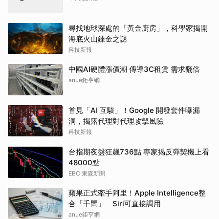
尋找地球深處的「黃金廚房」，科學家揭開
海底火山鍊金之謎
科技新報
中國AI硬體漲價潮 傳導3C租賃 需求翻倍
anue鉅亨網
首見「AI 互駭」！Google 開發套件曝漏
洞，揭露代理對代理攻擊風險
科技新報
台指期夜盤狂飆736點 專家揭反彈契機上看
48000點
EBC 東森新聞
蘋果正式牽手阿里！Apple Intelligence整
合「千問」 Siri可直接調用
anue鉅亨網