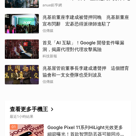
anue鉅亨網
兆基前董座李建成被聲押同晚 兆基新董座
宣布閃辭 宏碁恐得派律師進駐了
信傳媒
首見「AI 互駭」！Google 開發套件曝漏
洞，揭露代理對代理攻擊風險
科技新報
兆基屋管前董事長李建成遭聲押 這個體育
協會和一支女壘隊也受到波及
信傳媒
查看更多手機王
最近1小時結果
01
Google Pixel 11系列HiLight光效更多
細節曝光！首款智慧防丟器可能同步推