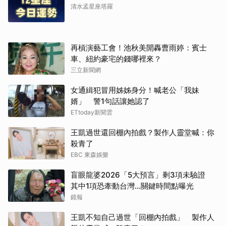
清水孟星座塔羅
再槓演藝工會！池秋美開轟曹雨婷：賓士
車、紐約豪宅的錢哪裡來？
三立新聞網
女通緝犯冒用姊姊身分！喊老公「我妹
婿」 警1句話讓她認了
ETtoday新聞雲
王凱過世還回棚內拍戲？製作人靈堂喊：你
殺青了
EBC 東森娛樂
盲眼龍婆2026「5大預言」剩3項未驗證
取消
其中1項恐牽動台灣...關鍵時間點曝光
鏡報
王凱不知自己過世「回棚內拍戲」 製作人