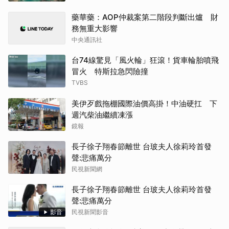
藥華藥：AOP仲裁案第二階段判斷出爐 財
務無重大影響
中央通訊社
台74線驚見「風火輪」狂滾！貨車輪胎噴飛
冒火 特斯拉急閃險撞
TVBS
美伊歹戲拖棚國際油價高掛！中油硬扛 下
週汽柴油繼續凍漲
鏡報
長子徐子翔春節離世 台玻夫人徐莉玲首發
聲:悲痛萬分
民視新聞網
長子徐子翔春節離世 台玻夫人徐莉玲首發
聲:悲痛萬分
影音
民視新聞影音