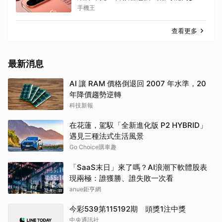
出
手機王
查看更多
最新消息
AI 讓 RAM 價格倒退回 2007 年水準，20
年降價趨勢逆轉
科技新報
在花蓮，駕馭「全新進化版 P2 HYBRID」
遇見三種法式生活風景
Go Choice購車趣
「SaaS末日」來了嗎？AI浪潮下軟體股表
現兩極：誰獲勝、誰失敗一次看
anue鉅亨網
今彩539第115192期 頭獎1注中獎
中央通訊社