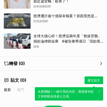
親赴靈堂喊：殺青了！
緯來娛樂新聞
慈濟遭詐逾十億卻未報案？原因竟然是...
民視新聞網
全球大德心碎！慈濟這兩年度「救拔苦難」
捐款淪律師金庫 6被告奢華過日「現鈔黃
金淹腳目」
鏡報
轉發 (0)
貼文 (0)
建立貼文
最新
熱門
全新體驗！一鍵引用此內容，透過發布貼
文來輕鬆表達個人立場。