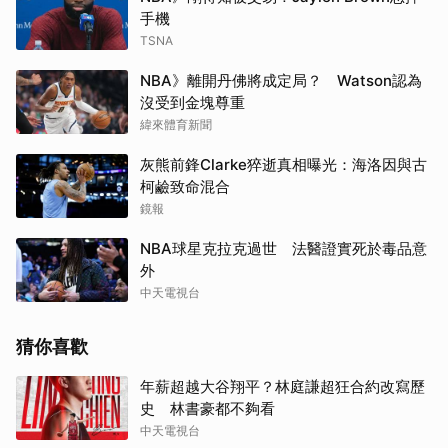
手機
TSNA
NBA》離開丹佛將成定局？ Watson認為
沒受到金塊尊重
緯來體育新聞
灰熊前鋒Clarke猝逝真相曝光：海洛因與古
柯鹼致命混合
鏡報
NBA球星克拉克過世 法醫證實死於毒品意
外
中天電視台
猜你喜歡
年薪超越大谷翔平？林庭謙超狂合約改寫歷
史 林書豪都不夠看
中天電視台