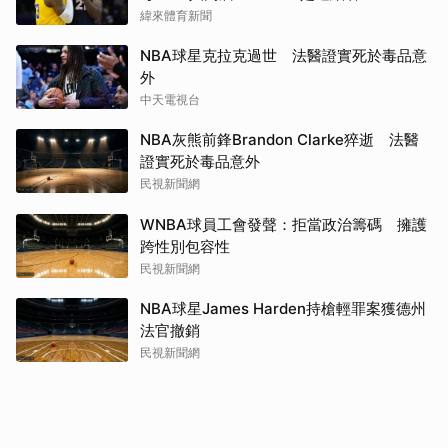
緯來體育新聞
NBA球星克拉克過世 法醫證實死於毒品意
外
中天電視台
NBA灰熊前鋒Brandon Clarke猝逝 法醫
證實死於毒品意外
民視新聞網
WNBA球員工會發聲：拒當政治籌碼 擁護
跨性別包容性
民視新聞網
NBA球星James Harden持槍輕罪案獲德州
法官撤銷
民視新聞網