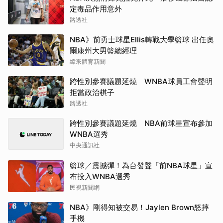
定毒品作用意外
路透社
NBA》前勇士球星Ellis轉戰大學籃球 出任奧
爾康州大男籃總經理
緯來體育新聞
跨性別參賽議題延燒 WNBA球員工會聲明
拒當政治棋子
路透社
跨性別參賽議題延燒 NBA前球星宣布參加
WNBA選秀
中央通訊社
籃球／震撼彈！為台發聲「前NBA球星」宣
布投入WNBA選秀
民視新聞網
NBA》剛得知被交易！Jaylen Brown怒摔
手機