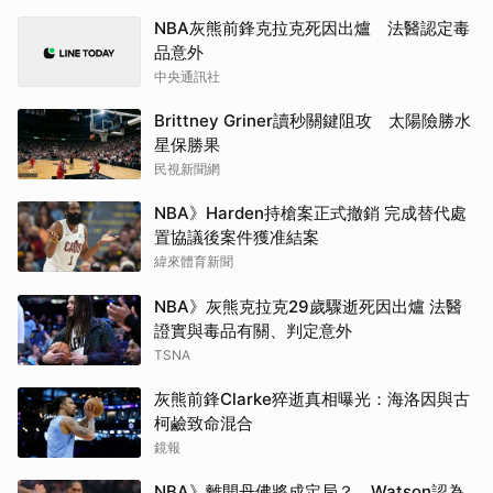
NBA灰熊前鋒克拉克死因出爐 法醫認定毒
品意外
中央通訊社
Brittney Griner讀秒關鍵阻攻 太陽險勝水
星保勝果
民視新聞網
NBA》Harden持槍案正式撤銷 完成替代處
置協議後案件獲准結案
緯來體育新聞
NBA》灰熊克拉克29歲驟逝死因出爐 法醫
證實與毒品有關、判定意外
TSNA
灰熊前鋒Clarke猝逝真相曝光：海洛因與古
柯鹼致命混合
鏡報
NBA》離開丹佛將成定局？ Watson認為