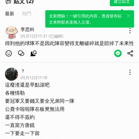
貼文 (2)
建立貼文
最新
熱門
全新體驗！一鍵引用此內容，透過發布貼
文來輕鬆表達個人立場。
李思科
05月12日11:31 (已編輯)
得到他的球隊不是因此陣容變得支離破碎就是賠掉了未來性
？
05月12日11:19
這廢渣還是早點滾吧
各種情勒
要冠軍又要錢又要全兄弟同一隊
公鹿卡啦啦隊在板凳無法用
還不得不簽約
一直當方唐鏡
一下要走一下留