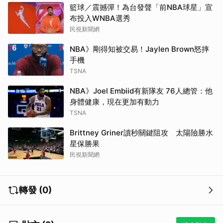
籃球／震撼彈！為台發聲「前NBA球星」宣
布投入WNBA選秀
民視新聞網
NBA》剛得知被交易！Jaylen Brown怒摔
手機
TSNA
NBA》Joel Embiid有新隊友 76人總管：他
身體健康，現在更加有動力
TSNA
Brittney Griner讀秒關鍵阻攻 太陽險勝水
星保勝果
民視新聞網
取消
轉發 (0)