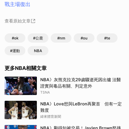
戰主場復出
查看原始文章
#ok
#公鹿
#nm
#ou
#te
#運動
NBA
更多NBA相關文章
NBA》灰熊克拉克29歲驟逝死因出爐 法醫
證實與毒品有關、判定意外
TSNA
NBA》Love想與LeBron再聚首 但有一定
難度
緯來體育新聞
NBA》剛得知被交易！Jaylen Brown怒摔