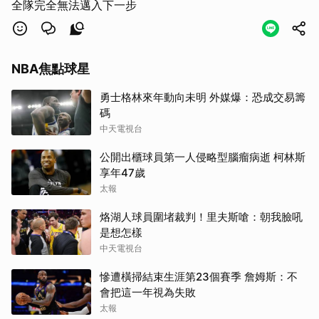
全隊完全無法邁入下一步
NBA焦點球星
勇士格林來年動向未明 外媒爆：恐成交易籌
碼
中天電視台
公開出櫃球員第一人侵略型腦瘤病逝 柯林斯
享年47歲
太報
烙湖人球員圍堵裁判！里夫斯嗆：朝我臉吼
是想怎樣
中天電視台
慘遭橫掃結束生涯第23個賽季 詹姆斯：不
會把這一年視為失敗
太報