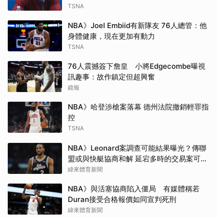
TSNA
NBA》Joel Embiid有新隊友 76人總管：他
身體健康，現在更加有動力
TSNA
76人震撼簽下詹皇 小將Edgecombe曝視
訊趣事：故作鎮定但超興奮
鏡報
NBA》哈登涉槍案落幕 德州法院撤銷輕罪指
控
TSNA
NBA》Leonard案調查可能結果曝光？傳聯
盟或與快艇協商和解 延宕多時的交易案可望
於開季前成行
緯來體育新聞
NBA》與活塞協商陷入僵局 有媒體稱若
Duran接受合格報價如同宣判死刑
緯來體育新聞