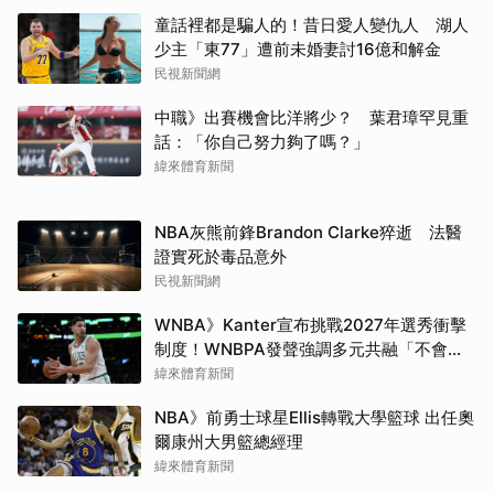
童話裡都是騙人的！昔日愛人變仇人 湖人
少主「東77」遭前未婚妻討16億和解金
民視新聞網
中職》出賽機會比洋將少？ 葉君璋罕見重
話：「你自己努力夠了嗎？」
緯來體育新聞
NBA灰熊前鋒Brandon Clarke猝逝 法醫
證實死於毒品意外
民視新聞網
WNBA》Kanter宣布挑戰2027年選秀衝擊
制度！WNBPA發聲強調多元共融「不會成
為政治棋子」
緯來體育新聞
NBA》前勇士球星Ellis轉戰大學籃球 出任奧
爾康州大男籃總經理
緯來體育新聞