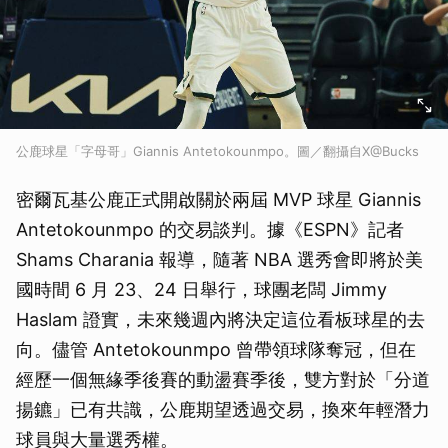
公鹿球星「字母哥」Giannis Antetokounmpo。圖／翻攝自X@Bucks
密爾瓦基公鹿正式開啟關於兩屆 MVP 球星 Giannis
Antetokounmpo 的交易談判。據《ESPN》記者
Shams Charania 報導，隨著 NBA 選秀會即將於美
國時間 6 月 23、24 日舉行，球團老闆 Jimmy
Haslam 證實，未來幾週內將決定這位看板球星的去
向。儘管 Antetokounmpo 曾帶領球隊奪冠，但在
經歷一個無緣季後賽的動盪賽季後，雙方對於「分道
揚鑣」已有共識，公鹿期望透過交易，換來年輕潛力
球員與大量選秀權。