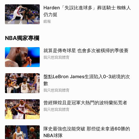
Harden「失誤比進球多」葬送騎士 蜘蛛人
仍力挺
鏡報
NBA獨家專欄
就算是傳奇球星 也會多次被橫掃的季後賽
我只想寫寫體育
盤點LeBron James生涯陷入0-3絕境的次
數
我只想寫寫體育
曾經輝煌且是冠軍大熱門的波特蘭拓荒者
我只想寫寫體育
隊史最強也沒能突破 那些從未拿過60勝的
NBA球隊