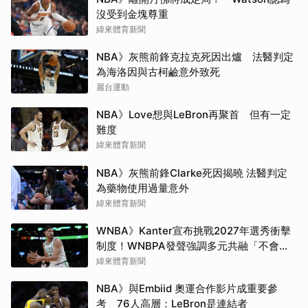
沒受到金塊尊重
緯來體育新聞
NBA》灰熊前鋒克拉克死因出爐 法醫判定
為海洛因與古柯鹼意外致死
麗台運動
NBA》Love想與LeBron再聚首 但有一定
難度
緯來體育新聞
NBA》灰熊前鋒Clarke死因揭曉 法醫判定
為藥物使用過量意外
緯來體育新聞
WNBA》Kanter宣布挑戰2027年選秀衝擊
制度！WNBPA發聲強調多元共融「不會成
為政治棋子」
緯來體育新聞
NBA》與Embiid 奧運合作影片成重要參
考 76人高層：LeBron是連結者