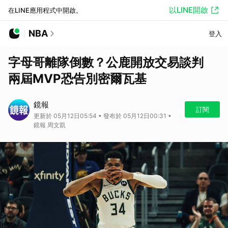
以LINE開啟
在LINE應用程式中開啟。
NBA
登入
字母哥離隊倒數？公鹿開放交易談判
兩屆MVP恐告別密爾瓦基
鏡報
訂閱
更新於 05月12日05:54 • 發布於 05月12日00:31 •
鏡報 周文凱