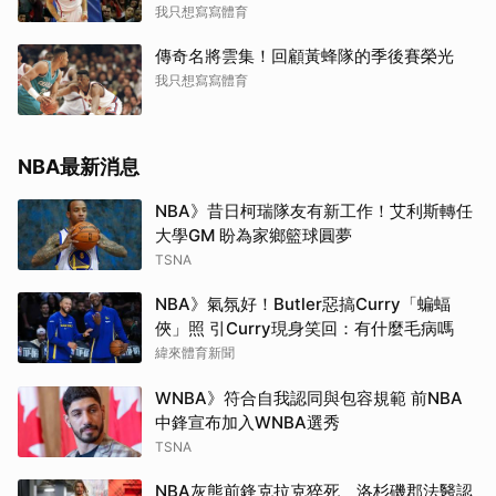
我只想寫寫體育
傳奇名將雲集！回顧黃蜂隊的季後賽榮光
我只想寫寫體育
NBA最新消息
NBA》昔日柯瑞隊友有新工作！艾利斯轉任
大學GM 盼為家鄉籃球圓夢
TSNA
NBA》氣氛好！Butler惡搞Curry「蝙蝠
俠」照 引Curry現身笑回：有什麼毛病嗎
緯來體育新聞
WNBA》符合自我認同與包容規範 前NBA
中鋒宣布加入WNBA選秀
TSNA
NBA灰熊前鋒克拉克猝死 洛杉磯郡法醫認