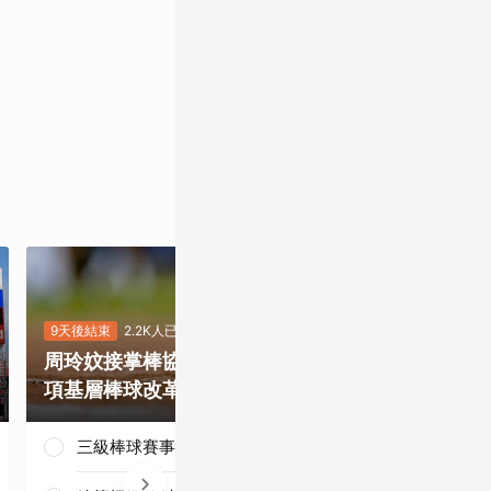
9天後結束
2.2K人已投
8天後結束
5.4
周玲妏接掌棒協，你最期待哪一
重磅補強塞揚
項基層棒球改革？
是否有望奪下
三級棒球賽事正常化