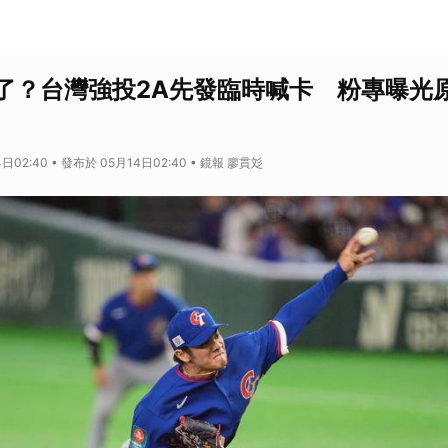
了？台灣強投2A先發臨時喊卡 粉專曝光
日02:40 • 發布於 05月14日02:40 • 鏡報 廖貫彣