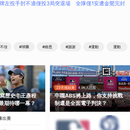
牌左投手肘不適僅投3局突退場 全隊僅1安遭金鶯完封
況不佳
#球團
#維恩
#謝謝
#運動
運動
K人已投
23天後結束
4.9K人已投
勝寫歷史！王彥程
中職ABS將上路，你支持挑戰
最期待哪一幕？
制還是全面電子判決？
康出賽