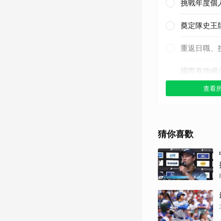
挑戰年度個
奠定隊史王
重返日職、
國際賽擔綱
查看
其他（歡迎
猜你喜歡