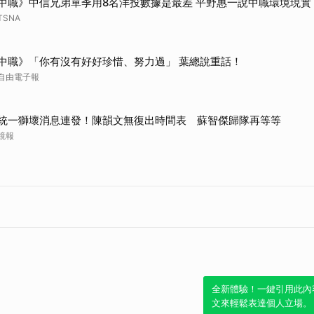
中職》中信兄弟單季用8名洋投數據是最差 平野惠一說中職環境現實
TSNA
中職》「你有沒有好好珍惜、努力過」 葉總說重話！
自由電子報
統一獅壞消息連發！陳韻文無復出時間表 蘇智傑歸隊再等等
鏡報
全新體驗！一鍵引用此內
文來輕鬆表達個人立場。