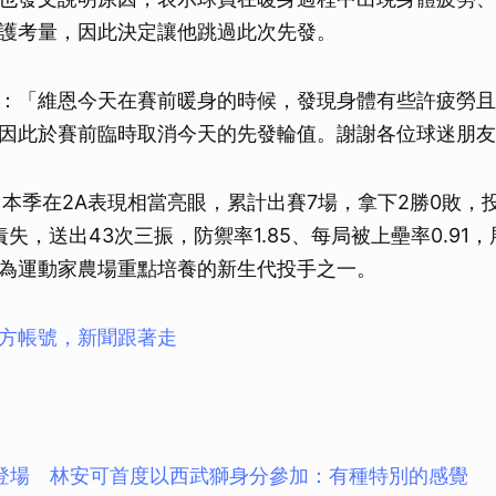
護考量，因此決定讓他跳過此次先發。
：「維恩今天在賽前暖身的時候，發現身體有些許疲勞且
因此於賽前臨時取消今天的先發輪值。謝謝各位球迷朋友
，本季在2A表現相當亮眼，累計出賽7場，拿下2勝0敗，投
失，送出43次三振，防禦率1.85、每局被上壘率0.91
為運動家農場重點培養的新生代投手之一。
方帳號，新聞跟著走
登場 林安可首度以西武獅身分參加：有種特別的感覺