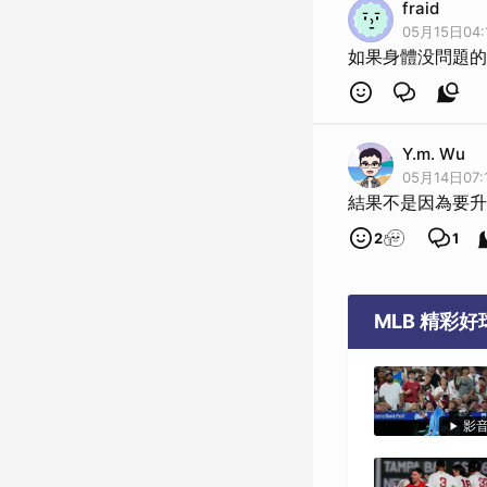
fraid
05月15日04:
如果身體没問題的
Y.m. Wu
05月14日07:
結果不是因為要升
2
1
MLB 精彩
影