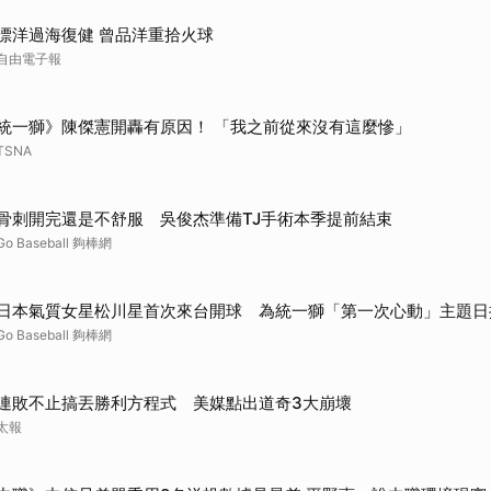
取消
漂洋過海復健 曾品洋重拾火球
自由電子報
統一獅》陳傑憲開轟有原因！ 「我之前從來沒有這麼慘」
TSNA
骨刺開完還是不舒服 吳俊杰準備TJ手術本季提前結束
Go Baseball 夠棒網
日本氣質女星松川星首次來台開球 為統一獅「第一次心動」主題日
Go Baseball 夠棒網
連敗不止搞丟勝利方程式 美媒點出道奇3大崩壞
太報