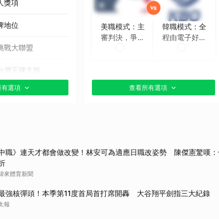
人獎項
牌地位
美職模式：主
韓職模式：全
審判決，爭議
程由電子好球
挑戰大聯盟
時再挑戰
帶判定
台灣王牌主投
所有選項
查看所有選項
貼文分享）
中職》連天才都會做改變！林安可為適應日職改姿勢 陳傑憲驚嘆：
折
緯來體育新聞
最強核彈頭！本季第11度首局首打席開轟 大谷翔平劍指三大紀錄
太報