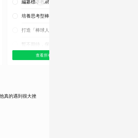
編纂標準教材與導入運科防護
培養思考型棒球人才
三連霸毫無懸
念！
打造「棒球人之家」
暫不期待，保持觀望
查看所有選項
查看
他真的遇到很大挫