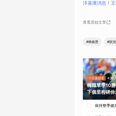
洋基壞消息！王
查看原始文章
#林維恩
#狀
11天後結束
4.2
韓職單季10
下個里程碑你
保持整季健