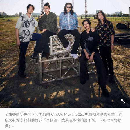
金曲樂團麋先生〈大馬戲團 CircUs Max〉2026馬戲團運動嘉年華，前
所未有於高雄劃地打造「全帳篷」式馬戲團演唱會王國。（相信音樂提
供）-