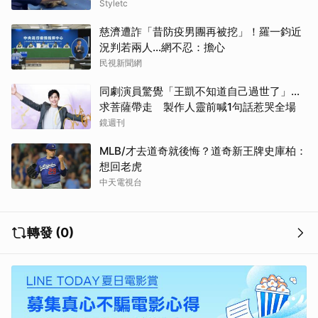
Styletc
慈濟遭詐「昔防疫男團再被挖」！羅一鈞近
況判若兩人…網不忍：擔心
民視新聞網
同劇演員驚覺「王凱不知道自己過世了」...
求菩薩帶走 製作人靈前喊1句話惹哭全場
鏡週刊
MLB/才去道奇就後悔？道奇新王牌史庫柏：
想回老虎
中天電視台
轉發 (0)