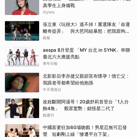
真學生上身備戰
Styletc
張立東《玩很大》逃不掉！重選隊友「命運
離奇捉弄」 與大芭同組暴怒：把我當狗使
喚嗎
鏡報
aespa 8月登蛋 「MY 台北 in SYNK」串聯
臺北六大應援亮點
青年日報
北影影后李亦捷父親節宣布懷孕！憶亡父：
我跟老哥都希望給他抱孫
中天電視台
改姓斷開阿湯哥！20歲舒莉首登台「1人分
飾4角」 觀眾驚艷：錯怪星二代了
鏡週刊
中國富婆狂加60場吻戲！男星忍無可忍發
聲 短劇剛上線「慘遭平台下架」