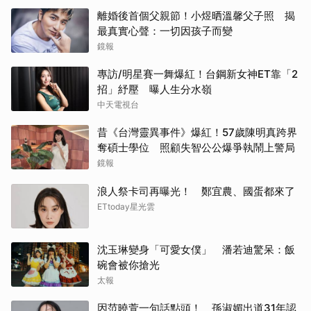
離婚後首個父親節！小煜晒溫馨父子照 揭
最真實心聲：一切因孩子而變
鏡報
專訪/明星賽一舞爆紅！台鋼新女神ET靠「2
招」紓壓 曝人生分水嶺
中天電視台
昔《台灣靈異事件》爆紅！57歲陳明真跨界
奪碩士學位 照顧失智公公爆爭執鬧上警局
鏡報
浪人祭卡司再曝光！ 鄭宜農、國蛋都來了
ETtoday星光雲
沈玉琳變身「可愛女僕」 潘若迪驚呆：飯
碗會被你搶光
太報
因范曉萱一句話點頭！ 孫淑媚出道31年認