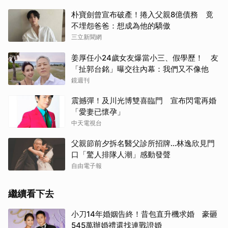
朴寶劍曾宣布破產！捲入父親8億債務 竟
不埋怨爸爸：想成為他的驕傲
三立新聞網
姜厚任小24歲女友爆當小三、假學歷！ 友
「扯郭台銘」曝交往內幕：我們又不像他
鏡週刊
震撼彈！及川光博雙喜臨門 宣布閃電再婚
「愛妻已懷孕」
中天電視台
父親節前夕拆名醫父診所招牌...林逸欣見門
口「驚人排隊人潮」感動發聲
自由電子報
繼續看下去
小刀14年婚姻告終！昔包直升機求婚 豪砸
545萬辦婚禮還找連戰證婚