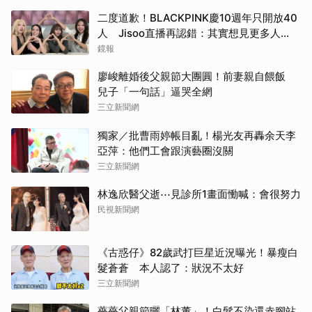
二度道歉！BLACKPINK慶10週年只開放40
人 Jisoo直播再認錯：其實想見更多人…
鏡報
廖峻離婚後父親節大團圓！前妻親自餵飯
兒子「一句話」逼哭全網
三立新聞網
獨家／批曹雨婷帳目亂！楊光友再轟余天李
亞萍：他們工會跟演藝圈沒關
三立新聞網
林逸欣醫父逝⋯見診所1畫面慟喊：會很努力
民視新聞網
《古惑仔》82歲武打巨星近況曝光！暴瘦白
髮蒼蒼 本人認了：狀況不太好
三立新聞網
薔薔父親節曬「林董」！白髮不染還赤腳站