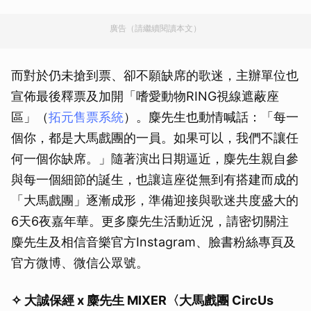
廣告（請繼續閱讀本文）
而對於仍未搶到票、卻不願缺席的歌迷，主辦單位也
宣佈最後釋票及加開「嗜愛動物RING視線遮蔽座
區」（
拓元售票系統
）。麋先生也動情喊話：「每一
個你，都是大馬戲團的一員。如果可以，我們不讓任
何一個你缺席。」隨著演出日期逼近，麋先生親自參
與每一個細節的誕生，也讓這座從無到有搭建而成的
「大馬戲團」逐漸成形，準備迎接與歌迷共度盛大的
6天6夜嘉年華。更多麋先生活動近況，請密切關注
麋先生及相信音樂官方Instagram、臉書粉絲專頁及
官方微博、微信公眾號。
✧ 大誠保經 x 麋先生 MIXER〈大馬戲團 CircUs