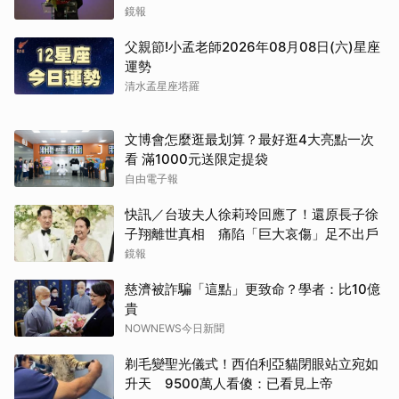
網絡
鏡報
父親節!小孟老師2026年08月08日(六)星座
運勢
清水孟星座塔羅
文博會怎麼逛最划算？最好逛4大亮點一次
看 滿1000元送限定提袋
自由電子報
快訊／台玻夫人徐莉玲回應了！還原長子徐
取消
子翔離世真相 痛陷「巨大哀傷」足不出戶
鏡報
慈濟被詐騙「這點」更致命？學者：比10億
貴
NOWNEWS今日新聞
剃毛變聖光儀式！西伯利亞貓閉眼站立宛如
升天 9500萬人看傻：已看見上帝