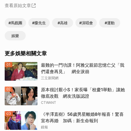
查看原始文章
#馬戲團
#麋先生
#高雄
#演唱會
#運動
娛樂
更多娛樂相關文章
01
最難的一門功課！阿雅父親節悲憶亡父「我
們還會再見」 網全淚崩
三立新聞網
02
原本很討厭小S！家長曝「校慶1舉動」讓她
徹底改觀 網友洗版認證
CTWANT
03
《半澤直樹》56歲男星離婚8年報喜！驚喜
宣布再婚 加碼：新生命報到
鏡報