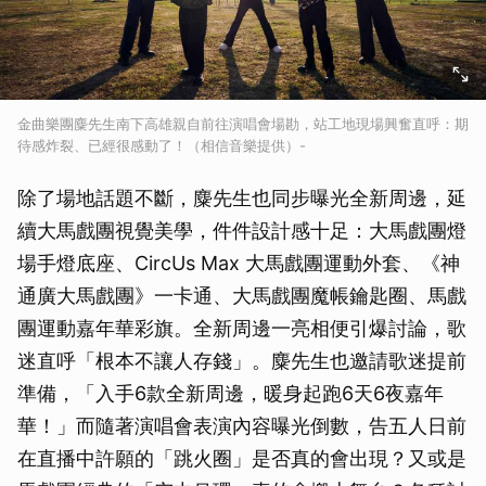
金曲樂團麋先生南下高雄親自前往演唱會場勘，站工地現場興奮直呼：期
待感炸裂、已經很感動了！（相信音樂提供）-
除了場地話題不斷，麋先生也同步曝光全新周邊，延
續大馬戲團視覺美學，件件設計感十足：大馬戲團燈
場手燈底座、CircUs Max 大馬戲團運動外套、《神
通廣大馬戲團》一卡通、大馬戲團魔帳鑰匙圈、馬戲
團運動嘉年華彩旗。全新周邊一亮相便引爆討論，歌
迷直呼「根本不讓人存錢」。麋先生也邀請歌迷提前
準備，「入手6款全新周邊，暖身起跑6天6夜嘉年
華！」而隨著演唱會表演內容曝光倒數，告五人日前
在直播中許願的「跳火圈」是否真的會出現？又或是