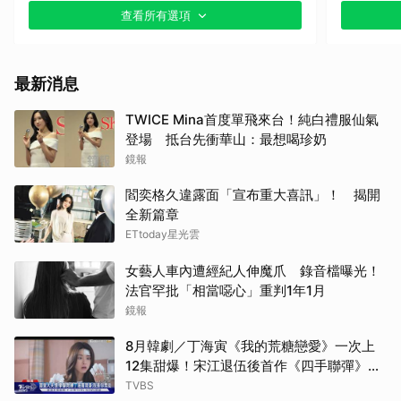
查看所有選項
最新消息
TWICE Mina首度單飛來台！純白禮服仙氣
登場 抵台先衝華山：最想喝珍奶
鏡報
閻奕格久違露面「宣布重大喜訊」！ 揭開
全新篇章
ETtoday星光雲
女藝人車內遭經紀人伸魔爪 錄音檔曝光！
法官罕批「相當噁心」重判1年1月
鏡報
8月韓劇／丁海寅《我的荒糖戀愛》一次上
12集甜爆！宋江退伍後首作《四手聯彈》倒
數
TVBS