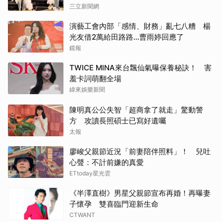
三立新聞網
演藝工會內部「感情、財務」亂七八糟 楊
光友借2萬給田路路…曹雨婷回應了
鏡報
TWICE MINA來台飄仙氣曝保養秘訣！ 害
羞卡詞萌翻全場
緯來娛樂新聞
陳明真公公失智「超商拿了就走」驚動警
方 攻讀長照碩士已寫好遺囑
太報
廖峻父親節近況「前妻陪伴照料」！ 兒吐
心聲：不計前嫌的真愛
ETtoday星光雲
《半澤直樹》男星父親節宣布再婚！再曝妻
子懷孕 雙喜臨門迎新生命
CTWANT