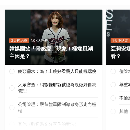
3天後結束
1.0K人已投
1天後結束
韓娛圈掀「骨感瘦」現象！極端風潮
亞莉安
主因是？
看？
鏡頭需求：為了上鏡好看藝人只能極端瘦
儘管
大眾審查：稍微變胖就被認為沒做好自我
尊重
管理
不論
公司管理：嚴苛體重限制導致身形走向極
端
其他
其他（歡迎貼文分享你的看法）