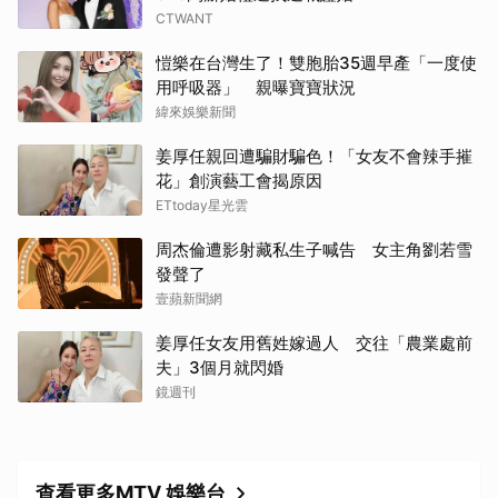
CTWANT
愷樂在台灣生了！雙胞胎35週早產「一度使
用呼吸器」 親曝寶寶狀況
緯來娛樂新聞
姜厚任親回遭騙財騙色！「女友不會辣手摧
花」創演藝工會揭原因
ETtoday星光雲
周杰倫遭影射藏私生子喊告 女主角劉若雪
發聲了
壹蘋新聞網
姜厚任女友用舊姓嫁過人 交往「農業處前
夫」3個月就閃婚
鏡週刊
查看更多MTV 娛樂台