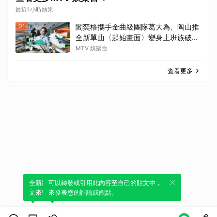
最近1小時結果
01
閻奕格攜手金曲級團隊葛大為、陶山推
全新單曲〈起始畫面〉變身上班族破關
冒險
MTV 娛樂台
查看更多
全新體驗！一鍵引用此內容，透過發布貼
可以轉發或引用此內容至自己的貼文中，
文來輕鬆表達個人立場。
來發表您的評論或觀點。