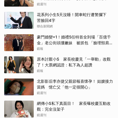
鏡週刊
花系列小生5天沒睡！開車蛇行遭警攔下
苦臉回4字
聯合新聞網
豪門婚變+1！婚禮5任特首全到場「百億千
金」老公街頭摟嫩妹 被抓包 「臉埋頸肩狂
親」驚爆分居中
鏡報
原本討厭小S 家長校慶見「一舉動」改觀
了！大票網認證：私下為人超讚
鏡報
北影影后李亦捷父親節報喜懷孕！ 姑嫂接力
當媽 憶亡父「他一定很開心」
鏡週刊
網傳小S私下真面目！ 家長曝校慶互動改
觀：完全沒架子
鏡週刊