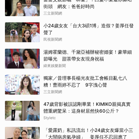
街頭 網友：爸爸好時尚
三立新聞網
小24歲女友「台大3碩1博」造假？姜厚任發
聲了
民視新聞網
湯姆霍蘭德、千黛亞補辦秘密婚宴！豪華細
節曝光 甜茶帶女友現身祝福
緯來娛樂新聞
獨家／昔理事長楊光友批工會帳目亂七八
糟！曹雨婷不忍了 9字洩心聲
三立新聞網
47歲背影被誤認剛畢業！KIMIKO親揭真實
體重網驚呆：這身材居然快60公斤？
Styletc
「愛露奶」私訊流出！小24歲女友爆當小三
「大鬧病房氣孕婦」 姜厚任不忍回應了