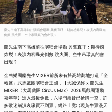
麋先生南下高雄前往演唱會場勘 興奮直呼：期待感炸裂！表演內容曝光
倒數 跳火圈、空中吊環真的會出現？
麋先生南下高雄前往演唱會場勘 興奮直呼：期待感
炸裂！表演內容曝光倒數 跳火圈、空中吊環真的會
出現？
金曲樂團麋先生MIXER前所未有於高雄劃地打造「全
帳篷」式馬戲團演唱會王國，【大誠保經 x 麋先生
MIXER〈大馬戲團 CircUs Max〉2026馬戲團運動
嘉年華】進入最後倒數，六場門票皆已搶購一空，許
多歌迷崩潰哀嚎買不到票，網路上竟出現黃牛票漫天