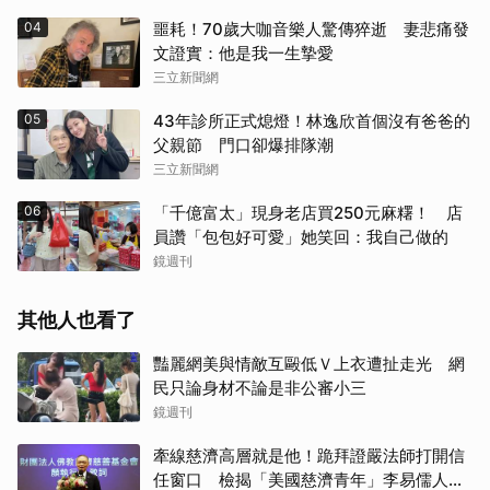
04
噩耗！70歲大咖音樂人驚傳猝逝 妻悲痛發
文證實：他是我一生摯愛
三立新聞網
05
43年診所正式熄燈！林逸欣首個沒有爸爸的
父親節 門口卻爆排隊潮
三立新聞網
06
「千億富太」現身老店買250元麻糬！ 店
員讚「包包好可愛」她笑回：我自己做的
鏡週刊
其他人也看了
豔麗網美與情敵互毆低Ｖ上衣遭扯走光 網
民只論身材不論是非公審小三
鏡週刊
牽線慈濟高層就是他！跪拜證嚴法師打開信
任窗口 檢揭「美國慈濟青年」李易儒人脈