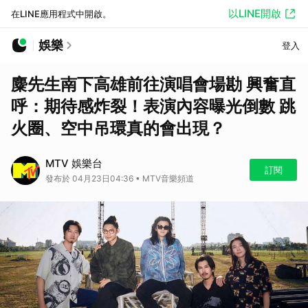
以LINE開啟
在LINE應用程式中開啟。
娛樂
登入
麋先生南下高雄前往演唱會場勘 興奮直
呼：期待感炸裂！表演內容曝光倒數 跳
火圈、空中吊環真的會出現？
MTV 娛樂台
訂閱
發布於 04月23日04:36 • MTV音樂頻道